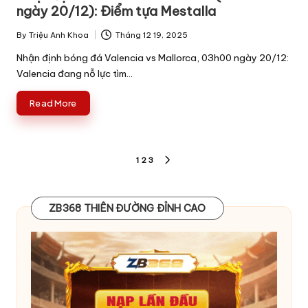
ngày 20/12): Điểm tựa Mestalla
By
Triệu Anh Khoa
Tháng 12 19, 2025
Posted
by
Nhận định bóng đá Valencia vs Mallorca, 03h00 ngày 20/12:
Valencia đang nỗ lực tìm…
Read More
Phân
1
2
3
NEXT
trang
PAGE
bài
ZB368 THIÊN ĐƯỜNG ĐỈNH CAO
viết