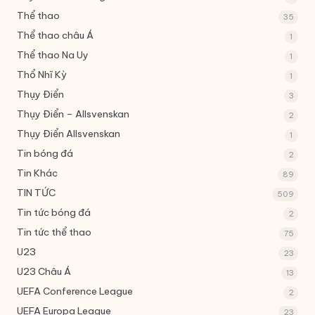
Thể thao
35
Thể thao châu Á
1
Thể thao Na Uy
1
Thổ Nhĩ Kỳ
1
Thụy Điển
3
Thụy Điển – Allsvenskan
2
Thụy Điển Allsvenskan
1
Tin bóng đá
2
Tin Khác
89
TIN TỨC
509
Tin tức bóng đá
2
Tin tức thể thao
75
U23
23
U23 Châu Á
13
UEFA Conference League
2
UEFA Europa League
23