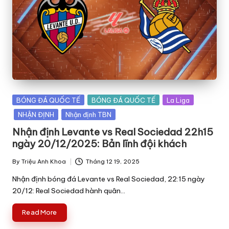
Posted
BÓNG ĐÁ QUỐC TẾ
BÓNG ĐÁ QUỐC TẾ
La Liga
in
NHẬN ĐỊNH
Nhận định TBN
Nhận định Levante vs Real Sociedad 22h15
ngày 20/12/2025: Bản lĩnh đội khách
By
Triệu Anh Khoa
Tháng 12 19, 2025
Posted
by
Nhận định bóng đá Levante vs Real Sociedad, 22:15 ngày
20/12: Real Sociedad hành quân…
Read More