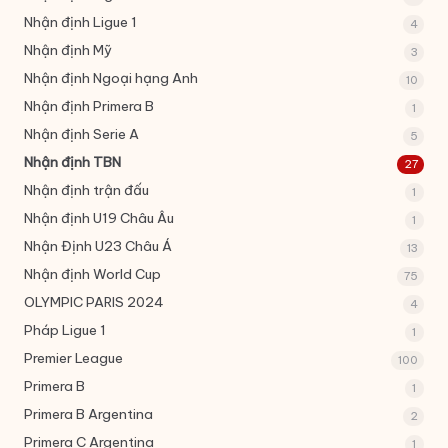
Nhận định Ligue 1
4
Nhận định Mỹ
3
Nhận định Ngoại hạng Anh
10
Nhận định Primera B
1
Nhận định Serie A
5
Nhận định TBN
27
Nhận định trận đấu
1
Nhận định U19 Châu Âu
1
Nhận Định U23 Châu Á
13
Nhận định World Cup
75
OLYMPIC PARIS 2024
4
Pháp
Ligue 1
1
Premier League
100
Primera B
1
Primera B Argentina
2
Primera C Argentina
1