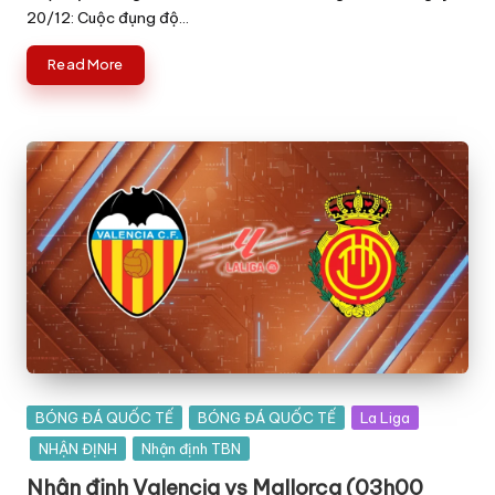
20/12: Cuộc đụng độ…
Read More
Posted
BÓNG ĐÁ QUỐC TẾ
BÓNG ĐÁ QUỐC TẾ
La Liga
in
NHẬN ĐỊNH
Nhận định TBN
Nhận định Valencia vs Mallorca (03h00