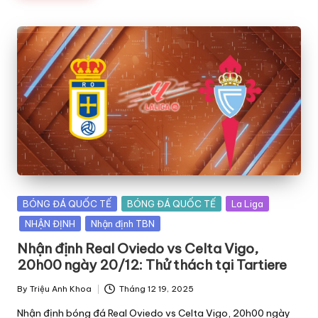
Posted
BÓNG ĐÁ QUỐC TẾ
BÓNG ĐÁ QUỐC TẾ
La Liga
in
NHẬN ĐỊNH
Nhận định TBN
Nhận định Real Oviedo vs Celta Vigo,
20h00 ngày 20/12: Thử thách tại Tartiere
By
Triệu Anh Khoa
Tháng 12 19, 2025
Posted
by
Nhận định bóng đá Real Oviedo vs Celta Vigo, 20h00 ngày