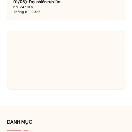
01/08): Đại chiến rực lửa
bởi 247 BLV
Tháng 8 1, 2026
DANH MỤC