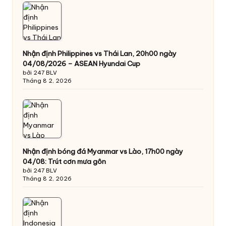
Nhận định Philippines vs Thái Lan, 20h00 ngày
04/08/2026 – ASEAN Hyundai Cup
bởi 247 BLV
Tháng 8 2, 2026
Nhận định bóng đá Myanmar vs Lào, 17h00 ngày
04/08: Trút cơn mưa gôn
bởi 247 BLV
Tháng 8 2, 2026