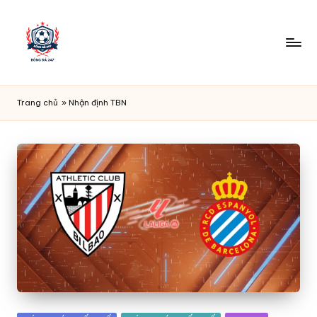
Skip
to
content
B
O
Trang chủ
»
Nhận định TBN
N
G
D
A
2
4
7
-
Ti
n
t
h