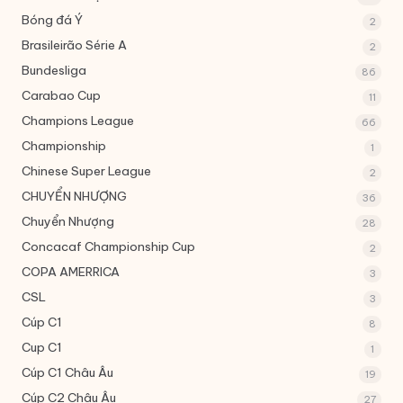
Bóng đá Ý
2
Brasileirão Série A
2
Bundesliga
86
Carabao Cup
11
Champions League
66
Championship
1
Chinese Super League
2
CHUYỂN NHƯỢNG
36
Chuyển Nhượng
28
Concacaf Championship Cup
2
COPA AMERRICA
3
CSL
3
Cúp C1
8
Cup C1
1
Cúp C1 Châu Âu
19
Cúp C2 Châu Âu
27