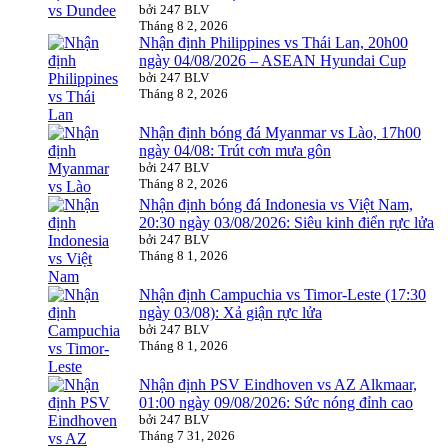
bởi 247 BLV
Tháng 8 2, 2026
Nhận định Philippines vs Thái Lan, 20h00
ngày 04/08/2026 – ASEAN Hyundai Cup
bởi 247 BLV
Tháng 8 2, 2026
Nhận định bóng đá Myanmar vs Lào, 17h00
ngày 04/08: Trút cơn mưa gôn
bởi 247 BLV
Tháng 8 2, 2026
Nhận định bóng đá Indonesia vs Việt Nam,
20:30 ngày 03/08/2026: Siêu kinh điển rực lửa
bởi 247 BLV
Tháng 8 1, 2026
Nhận định Campuchia vs Timor-Leste (17:30
ngày 03/08): Xả giận rực lửa
bởi 247 BLV
Tháng 8 1, 2026
Nhận định PSV Eindhoven vs AZ Alkmaar,
01:00 ngày 09/08/2026: Sức nóng đỉnh cao
bởi 247 BLV
Tháng 7 31, 2026