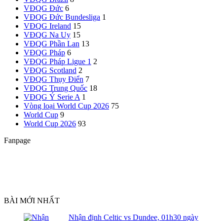
VĐQG Đức
6
VĐQG Đức
Bundesliga
1
VĐQG Ireland
15
VĐQG Na Uy
15
VĐQG Phần Lan
13
VĐQG Pháp
6
VĐQG Pháp
Ligue 1
2
VĐQG Scotland
2
VĐQG Thụy Điển
7
VĐQG Trung Quốc
18
VĐQG Ý
Serie A
1
Vòng loại World Cup 2026
75
World Cup
9
World Cup 2026
93
Fanpage
BÀI MỚI NHẤT
Nhận định Celtic vs Dundee, 01h30 ngày