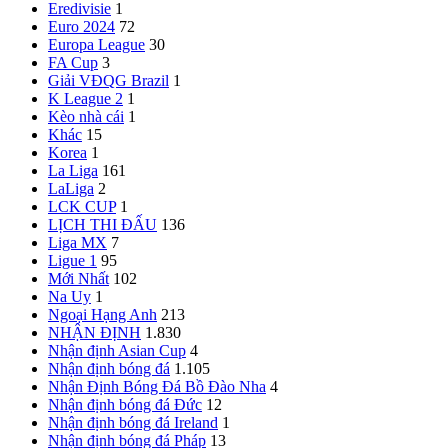
Eredivisie
1
Euro 2024
72
Europa League
30
FA Cup
3
Giải VĐQG Brazil
1
K League 2
1
Kèo nhà cái
1
Khác
15
Korea
1
La Liga
161
LaLiga
2
LCK CUP
1
LỊCH THI ĐẤU
136
Liga MX
7
Ligue 1
95
Mới Nhất
102
Na Uy
1
Ngoại Hạng Anh
213
NHẬN ĐỊNH
1.830
Nhận định Asian Cup
4
Nhận định bóng đá
1.105
Nhận Định Bóng Đá Bồ Đào Nha
4
Nhận định bóng đá Đức
12
Nhận định bóng đá Ireland
1
Nhận định bóng đá Pháp
13