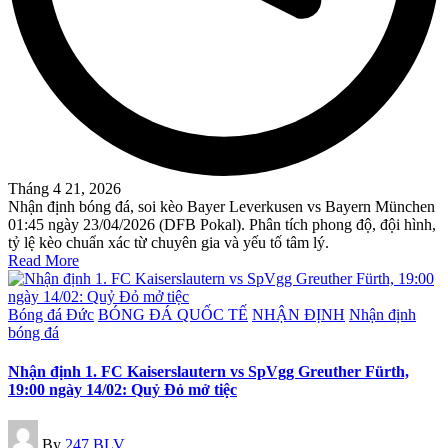
Tháng 4 21, 2026
Nhận định bóng đá, soi kèo Bayer Leverkusen vs Bayern München
01:45 ngày 23/04/2026 (DFB Pokal). Phân tích phong độ, đội hình,
tỷ lệ kèo chuẩn xác từ chuyên gia và yếu tố tâm lý.
Read More
Posted
Bóng đá Đức
BÓNG ĐÁ QUỐC TẾ
NHẬN ĐỊNH
Nhận định
in
bóng đá
Nhận định 1. FC Kaiserslautern vs SpVgg Greuther Fürth,
19:00 ngày 14/02: Quỷ Đỏ mở tiệc
Posted
By
247 BLV
by