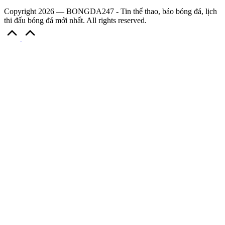
Copyright 2026 — BONGDA247 - Tin thể thao, báo bóng đá, lịch
thi đấu bóng đá mới nhất. All rights reserved.
Scroll
to
Top