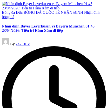
Posted
Bóng đá Đức
BÓNG ĐÁ QUỐC TẾ
NHẬN ĐỊNH
Nhận định
in
bóng đá
Nhận định Bayer Leverkusen vs Bayern München 01:45
23/04/2026: Tiên tri Hùm Xám đi tiếp
Posted
By
247 BLV
by