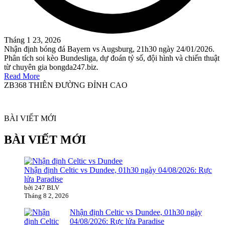
Tháng 1 23, 2026
Nhận định bóng đá Bayern vs Augsburg, 21h30 ngày 24/01/2026.
Phân tích soi kèo Bundesliga, dự đoán tỷ số, đội hình và chiến thuật
từ chuyên gia bongda247.biz.
Read More
ZB368 THIÊN ĐƯỜNG ĐỈNH CAO
BÀI VIẾT MỚI
BÀI VIẾT MỚI
Nhận định Celtic vs Dundee, 01h30 ngày 04/08/2026: Rực
lửa Paradise
bởi 247 BLV
Tháng 8 2, 2026
Nhận định Celtic vs Dundee, 01h30 ngày
04/08/2026: Rực lửa Paradise