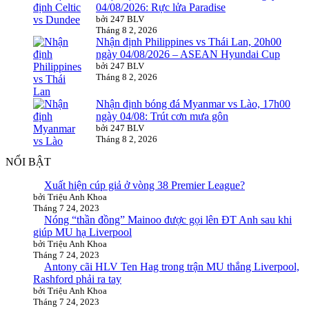
04/08/2026: Rực lửa Paradise
bởi 247 BLV
Tháng 8 2, 2026
Nhận định Philippines vs Thái Lan, 20h00
ngày 04/08/2026 – ASEAN Hyundai Cup
bởi 247 BLV
Tháng 8 2, 2026
Nhận định bóng đá Myanmar vs Lào, 17h00
ngày 04/08: Trút cơn mưa gôn
bởi 247 BLV
Tháng 8 2, 2026
NỔI BẬT
Xuất hiện cúp giả ở vòng 38 Premier League?
bởi Triệu Anh Khoa
Tháng 7 24, 2023
Nóng “thần đồng” Mainoo được gọi lên ĐT Anh sau khi
giúp MU hạ Liverpool
bởi Triệu Anh Khoa
Tháng 7 24, 2023
Antony cãi HLV Ten Hag trong trận MU thắng Liverpool,
Rashford phải ra tay
bởi Triệu Anh Khoa
Tháng 7 24, 2023