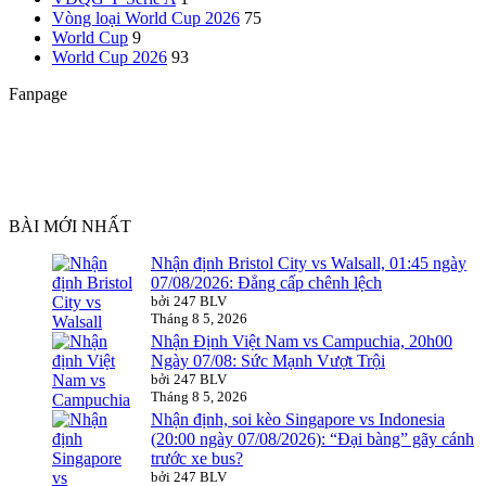
Vòng loại World Cup 2026
75
World Cup
9
World Cup 2026
93
Fanpage
BÀI MỚI NHẤT
Nhận định Bristol City vs Walsall, 01:45 ngày
07/08/2026: Đẳng cấp chênh lệch
bởi 247 BLV
Tháng 8 5, 2026
Nhận Định Việt Nam vs Campuchia, 20h00
Ngày 07/08: Sức Mạnh Vượt Trội
bởi 247 BLV
Tháng 8 5, 2026
Nhận định, soi kèo Singapore vs Indonesia
(20:00 ngày 07/08/2026): “Đại bàng” gãy cánh
trước xe bus?
bởi 247 BLV