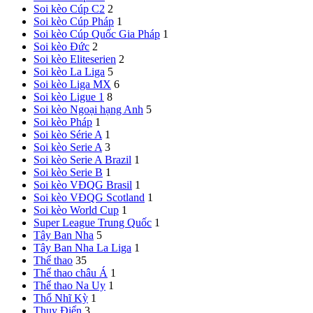
Soi kèo Cúp C2
2
Soi kèo Cúp Pháp
1
Soi kèo Cúp Quốc Gia Pháp
1
Soi kèo Đức
2
Soi kèo Eliteserien
2
Soi kèo La Liga
5
Soi kèo Liga MX
6
Soi kèo Ligue 1
8
Soi kèo Ngoại hạng Anh
5
Soi kèo Pháp
1
Soi kèo Série A
1
Soi kèo Serie A
3
Soi kèo Serie A Brazil
1
Soi kèo Serie B
1
Soi kèo VĐQG Brasil
1
Soi kèo VĐQG Scotland
1
Soi kèo World Cup
1
Super League Trung Quốc
1
Tây Ban Nha
5
Tây Ban Nha
La Liga
1
Thể thao
35
Thể thao châu Á
1
Thể thao Na Uy
1
Thổ Nhĩ Kỳ
1
Thụy Điển
3