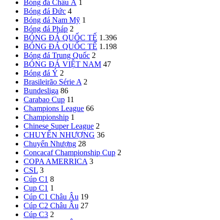
Bóng đá Châu Á
1
Bóng đá Đức
4
Bóng đá Nam Mỹ
1
Bóng đá Pháp
2
BÓNG ĐÁ QUỐC TẾ
1.396
BÓNG ĐÁ QUỐC TẾ
1.198
Bóng đá Trung Quốc
2
BÓNG ĐÁ VIỆT NAM
47
Bóng đá Ý
2
Brasileirão Série A
2
Bundesliga
86
Carabao Cup
11
Champions League
66
Championship
1
Chinese Super League
2
CHUYỂN NHƯỢNG
36
Chuyển Nhượng
28
Concacaf Championship Cup
2
COPA AMERRICA
3
CSL
3
Cúp C1
8
Cup C1
1
Cúp C1 Châu Âu
19
Cúp C2 Châu Âu
27
Cúp C3
2