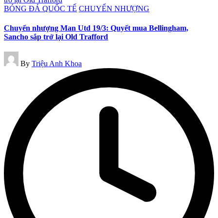
Posted
BÓNG ĐÁ QUỐC TẾ
CHUYỂN NHƯỢNG
in
Chuyển nhượng Man Utd 19/3: Quyết mua Bellingham,
Sancho sắp trở lại Old Trafford
Posted
By
Triệu Anh Khoa
by