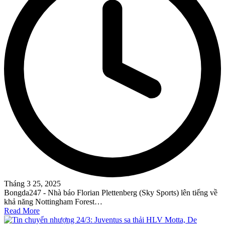
Tháng 3 25, 2025
Bongda247 - Nhà báo Florian Plettenberg (Sky Sports) lên tiếng về
khả năng Nottingham Forest…
Read More