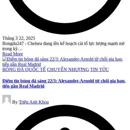
Tháng 3 22, 2025
Bongda247 - Chelsea đang lên kế hoạch cải tổ lực lượng mạnh mẽ
trong kỳ…
Read More
Posted
BÓNG ĐÁ QUỐC TẾ
CHUYỂN NHƯỢNG
TIN TỨC
in
Điểm tin bóng đá sáng 22/3: Alexander-Arnold từ chối gia hạn,
tiến gần Real Madrid
Posted
By
Triệu Anh Khoa
by