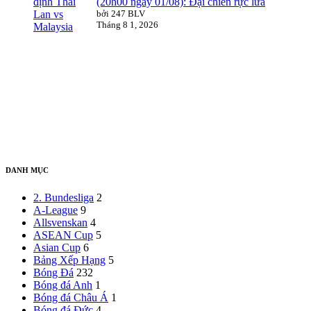
(20h00 ngày 01/08): Đại chiến rực lửa
bởi 247 BLV
Tháng 8 1, 2026
DANH MỤC
2. Bundesliga
2
A-League
9
Allsvenskan
4
ASEAN Cup
5
Asian Cup
6
Bảng Xếp Hạng
5
Bóng Đá
232
Bóng đá Anh
1
Bóng đá Châu Á
1
Bóng đá Đức
4