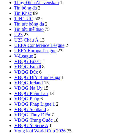
Thụy Điển Allsvenskan
1
Tin bóng đá
2
Tin Khác
89
TIN TỨC
509
Tin tức bóng đá
2
Tin tức thể thao
75
U23
23
U23 Châu Á
13
UEFA Conference League
2
UEFA Europa League
23
V-League
2
VĐQG Brasil
1
VĐQG Brazil
8
VĐQG Đức
6
VĐQG Đức
Bundesliga
1
VĐQG Ireland
15
VĐQG Na Uy
15
VĐQG Phần Lan
13
VĐQG Pháp
6
VĐQG Pháp
Ligue 1
2
VĐQG Scotland
2
VĐQG Thụy Điển
7
VĐQG Trung Quốc
18
VĐQG Ý
Serie A
1
Vòng loại World Cup 2026
75