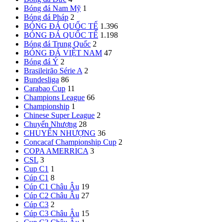
Bóng đá Nam Mỹ
1
Bóng đá Pháp
2
BÓNG ĐÁ QUỐC TẾ
1.396
BÓNG ĐÁ QUỐC TẾ
1.198
Bóng đá Trung Quốc
2
BÓNG ĐÁ VIỆT NAM
47
Bóng đá Ý
2
Brasileirão Série A
2
Bundesliga
86
Carabao Cup
11
Champions League
66
Championship
1
Chinese Super League
2
Chuyển Nhượng
28
CHUYỂN NHƯỢNG
36
Concacaf Championship Cup
2
COPA AMERRICA
3
CSL
3
Cup C1
1
Cúp C1
8
Cúp C1 Châu Âu
19
Cúp C2 Châu Âu
27
Cúp C3
2
Cúp C3 Châu Âu
15