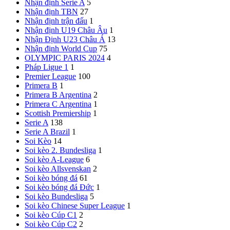
Nhận định Serie A
5
Nhận định TBN
27
Nhận định trận đấu
1
Nhận định U19 Châu Âu
1
Nhận Định U23 Châu Á
13
Nhận định World Cup
75
OLYMPIC PARIS 2024
4
Pháp
Ligue 1
1
Premier League
100
Primera B
1
Primera B Argentina
2
Primera C Argentina
1
Scottish Premiership
1
Serie A
138
Serie A Brazil
1
Soi Kèo
14
Soi kèo 2. Bundesliga
1
Soi kèo A-League
6
Soi kèo Allsvenskan
2
Soi kèo bóng đá
61
Soi kèo bóng đá Đức
1
Soi kèo Bundesliga
5
Soi kèo Chinese Super League
1
Soi kèo Cúp C1
2
Soi kèo Cúp C2
2