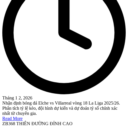
Tháng 1 2, 2026
Nhận định bóng đá Elche vs Villarreal vòng 18 La Liga 2025/26.
Phân tích tỷ lệ kèo, đội hình dự kiến và dự đoán tỷ số chính xác
nhất từ chuyên gia.
Read More
ZB368 THIÊN ĐƯỜNG ĐỈNH CAO