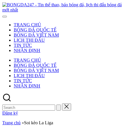
Skip
to
-
content
T
t
TRANG CHỦ
t
BÓNG ĐÁ QUỐC TẾ
b
BÓNG ĐÁ VIỆT NAM
b
LỊCH THI ĐẤU
đ
TIN TỨC
l
NHẬN ĐỊNH
t
đ
TRANG CHỦ
b
BÓNG ĐÁ QUỐC TẾ
đ
BÓNG ĐÁ VIỆT NAM
m
LỊCH THI ĐẤU
n
TIN TỨC
NHẬN ĐỊNH
Search
for:
Đăng ký
Trang chủ
»
Soi kèo La Liga