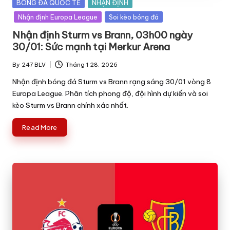
Posted
BÓNG ĐÁ QUỐC TẾ
NHẬN ĐỊNH
ể
in
Nhận định Europa League
Soi kèo bóng đá
t
Nhận định Sturm vs Brann, 03h00 ngày
h
30/01: Sức mạnh tại Merkur Arena
a
o,
By
247 BLV
Tháng 1 28, 2026
Posted
b
by
Nhận định bóng đá Sturm vs Brann rạng sáng 30/01 vòng 8
á
Europa League. Phân tích phong độ, đội hình dự kiến và soi
o
kèo Sturm vs Brann chính xác nhất.
b
Read More
ó
n
g
đ
á
,
lị
c