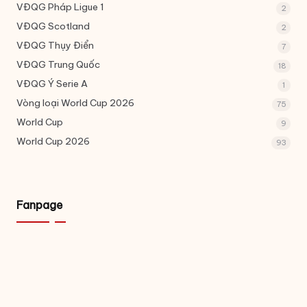
VĐQG Pháp
Ligue 1
2
VĐQG Scotland
2
VĐQG Thụy Điển
7
VĐQG Trung Quốc
18
VĐQG Ý
Serie A
1
Vòng loại World Cup 2026
75
World Cup
9
World Cup 2026
93
Fanpage