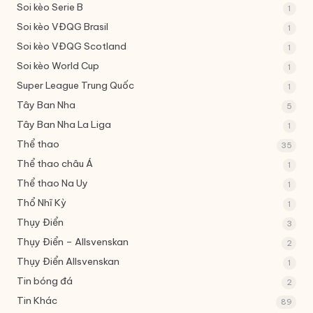
Soi kèo Serie B
1
Soi kèo VĐQG Brasil
1
Soi kèo VĐQG Scotland
1
Soi kèo World Cup
1
Super League Trung Quốc
1
Tây Ban Nha
5
Tây Ban Nha
La Liga
1
Thể thao
35
Thể thao châu Á
1
Thể thao Na Uy
1
Thổ Nhĩ Kỳ
1
Thụy Điển
3
Thụy Điển – Allsvenskan
2
Thụy Điển Allsvenskan
1
Tin bóng đá
2
Tin Khác
89