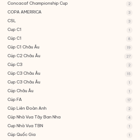
Concacaf Championship Cup
2
COPA AMERRICA
3
CSL
3
Cup C1
1
Cúp C1
8
Cúp C1 Châu Âu
19
Cúp C2 Châu Âu
27
Cúp C3
2
Cúp C3 Châu Âu
15
Cup C3 Châu Âu
1
Cúp Châu Âu
1
Cúp FA
17
Cúp Liên Đoàn Anh
2
Cúp Nhà Vua Tây Ban Nha
4
Cup Nhà Vua TBN
1
Cúp Quốc Gia
1