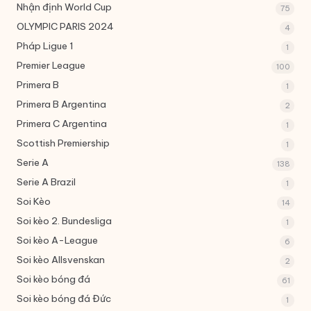
Nhận định World Cup
75
OLYMPIC PARIS 2024
4
Pháp
Ligue 1
1
Premier League
100
Primera B
1
Primera B Argentina
2
Primera C Argentina
1
Scottish Premiership
1
Serie A
138
Serie A Brazil
1
Soi Kèo
14
Soi kèo 2. Bundesliga
1
Soi kèo A-League
6
Soi kèo Allsvenskan
2
Soi kèo bóng đá
61
Soi kèo bóng đá Đức
1