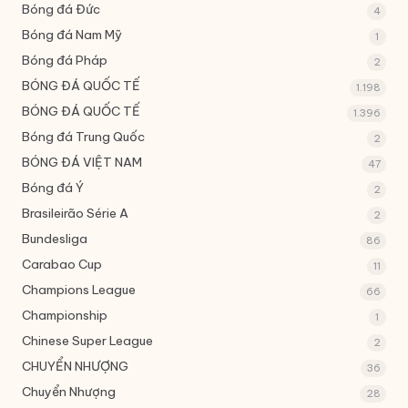
Bóng đá Đức
4
Bóng đá Nam Mỹ
1
Bóng đá Pháp
2
BÓNG ĐÁ QUỐC TẾ
1.198
BÓNG ĐÁ QUỐC TẾ
1.396
Bóng đá Trung Quốc
2
BÓNG ĐÁ VIỆT NAM
47
Bóng đá Ý
2
Brasileirão Série A
2
Bundesliga
86
Carabao Cup
11
Champions League
66
Championship
1
Chinese Super League
2
CHUYỂN NHƯỢNG
36
Chuyển Nhượng
28