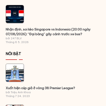
Nhận định, soi kèo Singapore vs Indonesia (20:00 ngày
07/08/2026): “Đại bàng” gãy cánh trước xe bus?
bởi 247 BLV
Tháng 8 5, 2026
NỔI BẬT
Xuất hiện cúp giả ở vòng 38 Premier League?
bởi Triệu Anh Khoa
Tháng 7 24, 2023