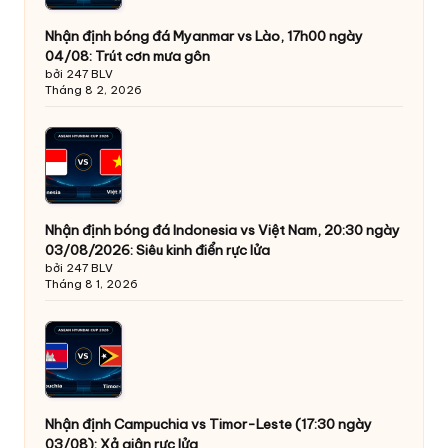
Nhận định bóng đá Myanmar vs Lào, 17h00 ngày
04/08: Trút cơn mưa gôn
bởi 247 BLV
Tháng 8 2, 2026
Nhận định bóng đá Indonesia vs Việt Nam, 20:30 ngày
03/08/2026: Siêu kinh điển rực lửa
bởi 247 BLV
Tháng 8 1, 2026
Nhận định Campuchia vs Timor-Leste (17:30 ngày
03/08): Xả giận rực lửa