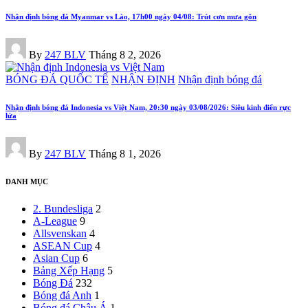
in
Nhận định bóng đá Myanmar vs Lào, 17h00 ngày 04/08: Trút cơn mưa gôn
Posted
By
247 BLV
Tháng 8 2, 2026
by
Posted
BÓNG ĐÁ QUỐC TẾ
NHẬN ĐỊNH
Nhận định bóng đá
in
Nhận định bóng đá Indonesia vs Việt Nam, 20:30 ngày 03/08/2026: Siêu kinh điển rực
lửa
Posted
By
247 BLV
Tháng 8 1, 2026
by
DANH MỤC
2. Bundesliga
2
A-League
9
Allsvenskan
4
ASEAN Cup
4
Asian Cup
6
Bảng Xếp Hạng
5
Bóng Đá
232
Bóng đá Anh
1
Bóng đá Châu Á
1