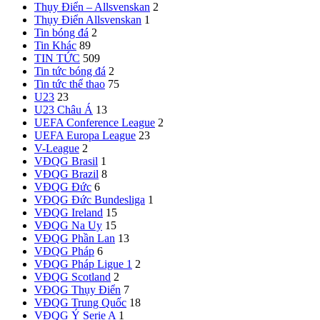
Thụy Điển – Allsvenskan
2
Thụy Điển Allsvenskan
1
Tin bóng đá
2
Tin Khác
89
TIN TỨC
509
Tin tức bóng đá
2
Tin tức thể thao
75
U23
23
U23 Châu Á
13
UEFA Conference League
2
UEFA Europa League
23
V-League
2
VĐQG Brasil
1
VĐQG Brazil
8
VĐQG Đức
6
VĐQG Đức
Bundesliga
1
VĐQG Ireland
15
VĐQG Na Uy
15
VĐQG Phần Lan
13
VĐQG Pháp
6
VĐQG Pháp
Ligue 1
2
VĐQG Scotland
2
VĐQG Thụy Điển
7
VĐQG Trung Quốc
18
VĐQG Ý
Serie A
1