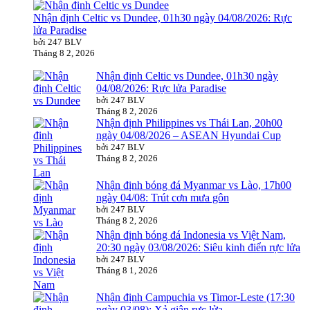
Nhận định Celtic vs Dundee, 01h30 ngày 04/08/2026: Rực
lửa Paradise
bởi 247 BLV
Tháng 8 2, 2026
Nhận định Celtic vs Dundee, 01h30 ngày
04/08/2026: Rực lửa Paradise
bởi 247 BLV
Tháng 8 2, 2026
Nhận định Philippines vs Thái Lan, 20h00
ngày 04/08/2026 – ASEAN Hyundai Cup
bởi 247 BLV
Tháng 8 2, 2026
Nhận định bóng đá Myanmar vs Lào, 17h00
ngày 04/08: Trút cơn mưa gôn
bởi 247 BLV
Tháng 8 2, 2026
Nhận định bóng đá Indonesia vs Việt Nam,
20:30 ngày 03/08/2026: Siêu kinh điển rực lửa
bởi 247 BLV
Tháng 8 1, 2026
Nhận định Campuchia vs Timor-Leste (17:30
ngày 03/08): Xả giận rực lửa