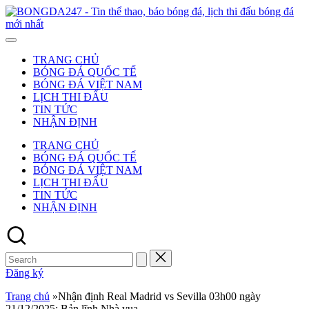
Skip
to
-
content
T
t
TRANG CHỦ
t
BÓNG ĐÁ QUỐC TẾ
b
BÓNG ĐÁ VIỆT NAM
b
LỊCH THI ĐẤU
đ
TIN TỨC
l
NHẬN ĐỊNH
t
đ
TRANG CHỦ
b
BÓNG ĐÁ QUỐC TẾ
đ
BÓNG ĐÁ VIỆT NAM
m
LỊCH THI ĐẤU
n
TIN TỨC
NHẬN ĐỊNH
Search
for:
Đăng ký
Trang chủ
»
Nhận định Real Madrid vs Sevilla 03h00 ngày
21/12/2025: Bản lĩnh Nhà vua