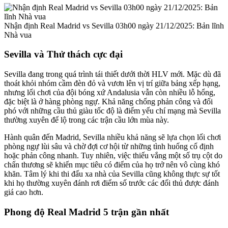
Nhận định Real Madrid vs Sevilla 03h00 ngày 21/12/2025: Bản lĩnh
Nhà vua
Sevilla và Thử thách cực đại
Sevilla đang trong quá trình tái thiết dưới thời HLV mới. Mặc dù đã
thoát khỏi nhóm cầm đèn đỏ và vươn lên vị trí giữa bảng xếp hạng,
nhưng lối chơi của đội bóng xứ Andalusia vẫn còn nhiều lỗ hổng,
đặc biệt là ở hàng phòng ngự. Khả năng chống phản công và đối
phó với những cầu thủ giàu tốc độ là điểm yếu chí mạng mà Sevilla
thường xuyên để lộ trong các trận cầu lớn mùa này.
Hành quân đến Madrid, Sevilla nhiều khả năng sẽ lựa chọn lối chơi
phòng ngự lùi sâu và chờ đợi cơ hội từ những tình huống cố định
hoặc phản công nhanh. Tuy nhiên, việc thiếu vắng một số trụ cột do
chấn thương sẽ khiến mục tiêu có điểm của họ trở nên vô cùng khó
khăn. Tâm lý khi thi đấu xa nhà của Sevilla cũng không thực sự tốt
khi họ thường xuyên đánh rơi điểm số trước các đối thủ được đánh
giá cao hơn.
Phong độ Real Madrid 5 trận gần nhất