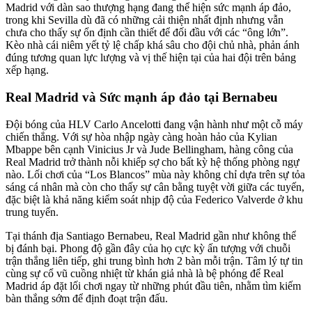
Madrid với dàn sao thượng hạng đang thể hiện sức mạnh áp đảo,
trong khi Sevilla dù đã có những cải thiện nhất định nhưng vẫn
chưa cho thấy sự ổn định cần thiết để đối đầu với các “ông lớn”.
Kèo nhà cái niêm yết tỷ lệ chấp khá sâu cho đội chủ nhà, phản ánh
đúng tương quan lực lượng và vị thế hiện tại của hai đội trên bảng
xếp hạng.
Real Madrid và Sức mạnh áp đảo tại Bernabeu
Đội bóng của HLV Carlo Ancelotti đang vận hành như một cỗ máy
chiến thắng. Với sự hòa nhập ngày càng hoàn hảo của Kylian
Mbappe bên cạnh Vinicius Jr và Jude Bellingham, hàng công của
Real Madrid trở thành nỗi khiếp sợ cho bất kỳ hệ thống phòng ngự
nào. Lối chơi của “Los Blancos” mùa này không chỉ dựa trên sự tỏa
sáng cá nhân mà còn cho thấy sự cân bằng tuyệt vời giữa các tuyến,
đặc biệt là khả năng kiểm soát nhịp độ của Federico Valverde ở khu
trung tuyến.
Tại thánh địa Santiago Bernabeu, Real Madrid gần như không thể
bị đánh bại. Phong độ gần đây của họ cực kỳ ấn tượng với chuỗi
trận thắng liên tiếp, ghi trung bình hơn 2 bàn mỗi trận. Tâm lý tự tin
cùng sự cổ vũ cuồng nhiệt từ khán giả nhà là bệ phóng để Real
Madrid áp đặt lối chơi ngay từ những phút đầu tiên, nhằm tìm kiếm
bàn thắng sớm để định đoạt trận đấu.