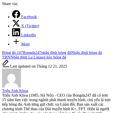
Share via:
Facebook
X (Twitter)
LinkedIn
More
Tags:
Bóng đá 247
Bongda247
nhận định bóng đá
Nhận định bóng đá
TBN
Nhận định La Liga
soi kèo bóng đá
Last updated on Tháng 12 21, 2025
Triệu Anh Khoa
Triệu Anh Khoa (1985, Hà Nội) - CEO của Bongda247 đã có hơn
15 năm làm việc trong ngành phát thanh truyền hình, chủ yếu là trực
tiếp bóng đá. Anh từng giữ chức vụ Giám đốc Ban sản xuất các
chương trình Thể thao của Đài truyền hình K+, FPT. Hiện là người