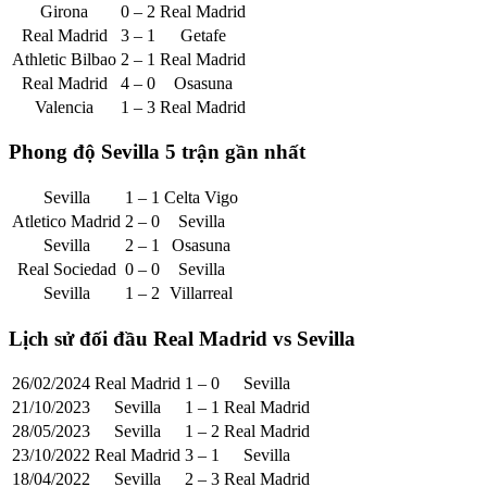
Girona
0 – 2
Real Madrid
Real Madrid
3 – 1
Getafe
Athletic Bilbao
2 – 1
Real Madrid
Real Madrid
4 – 0
Osasuna
Valencia
1 – 3
Real Madrid
Phong độ Sevilla 5 trận gần nhất
Sevilla
1 – 1
Celta Vigo
Atletico Madrid
2 – 0
Sevilla
Sevilla
2 – 1
Osasuna
Real Sociedad
0 – 0
Sevilla
Sevilla
1 – 2
Villarreal
Lịch sử đối đầu Real Madrid vs Sevilla
26/02/2024
Real Madrid
1 – 0
Sevilla
21/10/2023
Sevilla
1 – 1
Real Madrid
28/05/2023
Sevilla
1 – 2
Real Madrid
23/10/2022
Real Madrid
3 – 1
Sevilla
18/04/2022
Sevilla
2 – 3
Real Madrid