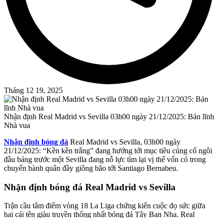
Tháng 12 19, 2025
Nhận định Real Madrid vs Sevilla 03h00 ngày 21/12/2025: Bản lĩnh
Nhà vua
Nhận định bóng đá
Real Madrid vs Sevilla, 03h00 ngày
21/12/2025: “Kền kền trắng” đang hướng tới mục tiêu củng cố ngôi
đầu bảng trước một Sevilla đang nỗ lực tìm lại vị thế vốn có trong
chuyến hành quân đầy giông bão tới Santiago Bernabeu.
Nhận định bóng đá Real Madrid vs Sevilla
Trận cầu tâm điểm vòng 18 La Liga chứng kiến cuộc đọ sức giữa
hai cái tên giàu truyền thống nhất bóng đá Tây Ban Nha. Real