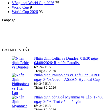
Vòng loại World Cup 2026
75
World Cup
9
World Cup 2026
93
Fanpage
BÀI MỚI NHẤT
Nhận định Celtic vs Dundee, 01h30 ngày
04/08/2026: Rực lửa Paradise
bởi 247 BLV
Tháng 8 2, 2026
Nhận định Philippines vs Thái Lan, 20h00
ngày 04/08/2026 – ASEAN Hyundai Cup
bởi 247 BLV
Tháng 8 2, 2026
Nhận định bóng đá Myanmar vs Lào, 17h00
ngày 04/08: Trút cơn mưa gôn
bởi 247 BLV
Tháng 8 2, 2026