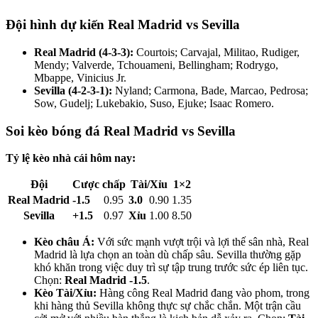
Đội hình dự kiến Real Madrid vs Sevilla
Real Madrid (4-3-3):
Courtois; Carvajal, Militao, Rudiger,
Mendy; Valverde, Tchouameni, Bellingham; Rodrygo,
Mbappe, Vinicius Jr.
Sevilla (4-2-3-1):
Nyland; Carmona, Bade, Marcao, Pedrosa;
Sow, Gudelj; Lukebakio, Suso, Ejuke; Isaac Romero.
Soi kèo bóng đá Real Madrid vs Sevilla
Tỷ lệ kèo nhà cái hôm nay:
Đội
Cược chấp
Tài/Xỉu
1×2
Real Madrid
-1.5
0.95
3.0
0.90
1.35
Sevilla
+1.5
0.97
Xỉu
1.00
8.50
Kèo châu Á:
Với sức mạnh vượt trội và lợi thế sân nhà, Real
Madrid là lựa chọn an toàn dù chấp sâu. Sevilla thường gặp
khó khăn trong việc duy trì sự tập trung trước sức ép liên tục.
Chọn:
Real Madrid -1.5
.
Kèo Tài/Xỉu:
Hàng công Real Madrid đang vào phom, trong
khi hàng thủ Sevilla không thực sự chắc chắn. Một trận cầu