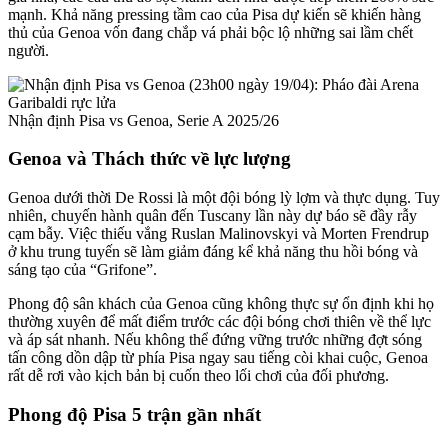
mạnh. Khả năng pressing tầm cao của Pisa dự kiến sẽ khiến hàng
thủ của Genoa vốn đang chắp vá phải bộc lộ những sai lầm chết
người.
Nhận định Pisa vs Genoa, Serie A 2025/26
Genoa và Thách thức về lực lượng
Genoa dưới thời De Rossi là một đội bóng lỳ lợm và thực dụng. Tuy
nhiên, chuyến hành quân đến Tuscany lần này dự báo sẽ đầy rẫy
cạm bẫy. Việc thiếu vắng Ruslan Malinovskyi và Morten Frendrup
ở khu trung tuyến sẽ làm giảm đáng kể khả năng thu hồi bóng và
sáng tạo của “Grifone”.
Phong độ sân khách của Genoa cũng không thực sự ổn định khi họ
thường xuyên để mất điểm trước các đội bóng chơi thiên về thể lực
và áp sát nhanh. Nếu không thể đứng vững trước những đợt sóng
tấn công dồn dập từ phía Pisa ngay sau tiếng còi khai cuộc, Genoa
rất dễ rơi vào kịch bản bị cuốn theo lối chơi của đối phương.
Phong độ Pisa 5 trận gần nhất