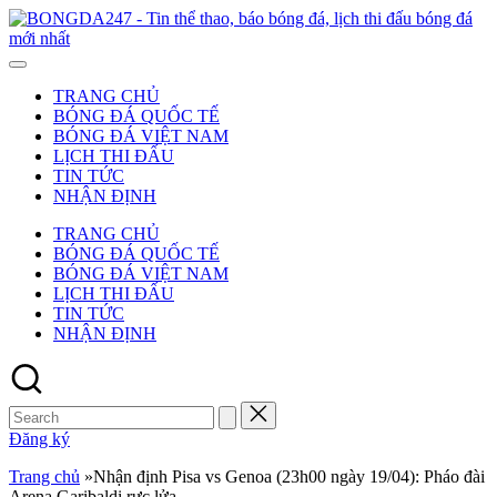
Skip
to
-
content
T
t
TRANG CHỦ
t
BÓNG ĐÁ QUỐC TẾ
b
BÓNG ĐÁ VIỆT NAM
b
LỊCH THI ĐẤU
đ
TIN TỨC
l
NHẬN ĐỊNH
t
đ
TRANG CHỦ
b
BÓNG ĐÁ QUỐC TẾ
đ
BÓNG ĐÁ VIỆT NAM
m
LỊCH THI ĐẤU
n
TIN TỨC
NHẬN ĐỊNH
Search
for:
Đăng ký
Trang chủ
»
Nhận định Pisa vs Genoa (23h00 ngày 19/04): Pháo đài
Arena Garibaldi rực lửa