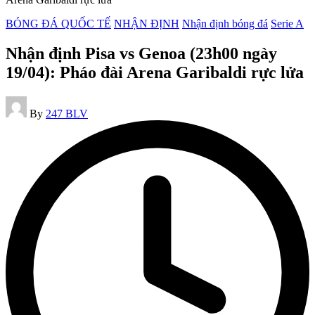
Posted
BÓNG ĐÁ QUỐC TẾ
NHẬN ĐỊNH
Nhận định bóng đá
Serie A
in
Nhận định Pisa vs Genoa (23h00 ngày
19/04): Pháo đài Arena Garibaldi rực lửa
Posted
By
247 BLV
by