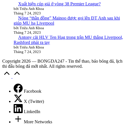
Xuất hiện cúp giả ở vòng 38 Premier League?
bởi Triệu Anh Khoa
Tháng 7 24, 2023
Nóng “thần đồng” Mainoo được gọi lên ĐT Anh sau khi
giúp MU hạ Liverpool
bởi Triệu Anh Khoa
Tháng 7 24, 2023
Antony cãi HLV Ten Hag trong trận MU thắng Liverpool,
Rashford phải ra tay
bởi Triệu Anh Khoa
Tháng 7 24, 2023
Copyright 2026 — BONGDA247 - Tin thể thao, báo bóng đá, lịch
thi đấu bóng đá mới nhất. All rights reserved.
Scroll
to
Top
Facebook
X (Twitter)
LinkedIn
More Networks