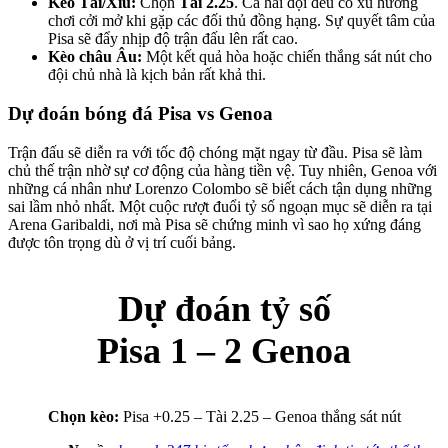
Kèo Tài/Xỉu:
Chọn
Tài 2.25
. Cả hai đội đều có xu hướng
chơi cởi mở khi gặp các đối thủ đồng hạng. Sự quyết tâm của
Pisa sẽ đẩy nhịp độ trận đấu lên rất cao.
Kèo châu Âu:
Một kết quả hòa hoặc chiến thắng sát nút cho
đội chủ nhà là kịch bản rất khả thi.
Dự đoán bóng đá Pisa vs Genoa
Trận đấu sẽ diễn ra với tốc độ chóng mặt ngay từ đầu. Pisa sẽ làm
chủ thế trận nhờ sự cơ động của hàng tiền vệ. Tuy nhiên, Genoa với
những cá nhân như Lorenzo Colombo sẽ biết cách tận dụng những
sai lầm nhỏ nhất. Một cuộc rượt đuổi tỷ số ngoạn mục sẽ diễn ra tại
Arena Garibaldi, nơi mà Pisa sẽ chứng minh vì sao họ xứng đáng
được tôn trọng dù ở vị trí cuối bảng.
Dự đoán tỷ số
Pisa 1 – 2 Genoa
Chọn kèo:
Pisa +0.25 – Tài 2.25 – Genoa thắng sát nút