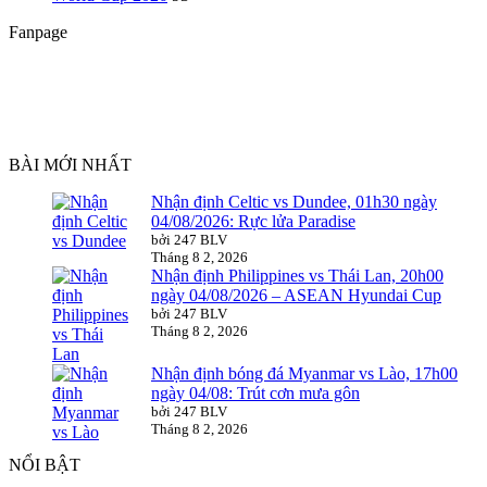
Fanpage
BÀI MỚI NHẤT
Nhận định Celtic vs Dundee, 01h30 ngày
04/08/2026: Rực lửa Paradise
bởi 247 BLV
Tháng 8 2, 2026
Nhận định Philippines vs Thái Lan, 20h00
ngày 04/08/2026 – ASEAN Hyundai Cup
bởi 247 BLV
Tháng 8 2, 2026
Nhận định bóng đá Myanmar vs Lào, 17h00
ngày 04/08: Trút cơn mưa gôn
bởi 247 BLV
Tháng 8 2, 2026
NỔI BẬT