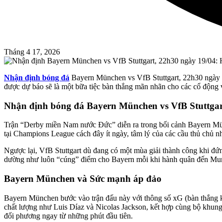
Tháng 4 17, 2026
Nhận định bóng đá
Bayern München vs VfB Stuttgart, 22h30 ngày 19
được dự báo sẽ là một bữa tiệc bàn thắng mãn nhãn cho các cổ động 
Nhận định bóng đá Bayern München vs VfB Stuttgar
Trận “Derby miền Nam nước Đức” diễn ra trong bối cảnh Bayern Mün
tại Champions League cách đây ít ngày, tâm lý của các cầu thủ chủ nh
Ngược lại, VfB Stuttgart dù đang có một mùa giải thành công khi đứng
dường như luôn “cúng” điểm cho Bayern mỗi khi hành quân đến Munic
Bayern München và Sức mạnh áp đảo
Bayern München bước vào trận đấu này với thông số xG (bàn thắng kỳ 
chất lượng như Luis Díaz và Nicolas Jackson, kết hợp cùng bộ khun
đối phương ngay từ những phút đầu tiên.