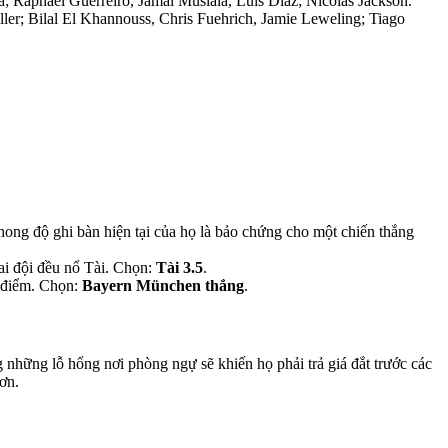
; Raphael Guerreiro, Jamal Musiala, Luis Diaz; Nicolas Jackson.
ler; Bilal El Khannouss, Chris Fuehrich, Jamie Leweling; Tiago
ong độ ghi bàn hiện tại của họ là bảo chứng cho một chiến thắng
hai đội đều nổ Tài. Chọn:
Tài 3.5
.
3 điểm. Chọn:
Bayern München thắng
.
 những lỗ hổng nơi phòng ngự sẽ khiến họ phải trả giá đắt trước các
ơn.