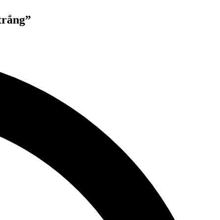
trắng”