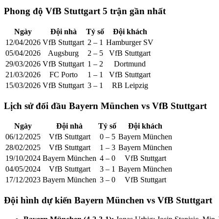
Phong độ VfB Stuttgart 5 trận gần nhất
Ngày
Đội nhà
Tỷ số
Đội khách
12/04/2026
VfB Stuttgart
2 – 1
Hamburger SV
05/04/2026
Augsburg
2 – 5
VfB Stuttgart
29/03/2026
VfB Stuttgart
1 – 2
Dortmund
21/03/2026
FC Porto
1 – 1
VfB Stuttgart
15/03/2026
VfB Stuttgart
3 – 1
RB Leipzig
Lịch sử đối đầu Bayern München vs VfB Stuttgart
Ngày
Đội nhà
Tỷ số
Đội khách
06/12/2025
VfB Stuttgart
0 – 5
Bayern München
28/02/2025
VfB Stuttgart
1 – 3
Bayern München
19/10/2024
Bayern München
4 – 0
VfB Stuttgart
04/05/2024
VfB Stuttgart
3 – 1
Bayern München
17/12/2023
Bayern München
3 – 0
VfB Stuttgart
Đội hình dự kiến Bayern München vs VfB Stuttgart