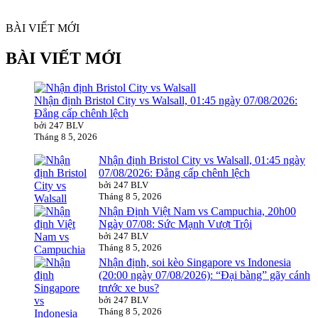
BÀI VIẾT MỚI
BÀI VIẾT MỚI
Nhận định Bristol City vs Walsall, 01:45 ngày 07/08/2026:
Đẳng cấp chênh lệch
bởi 247 BLV
Tháng 8 5, 2026
Nhận định Bristol City vs Walsall, 01:45 ngày
07/08/2026: Đẳng cấp chênh lệch
bởi 247 BLV
Tháng 8 5, 2026
Nhận Định Việt Nam vs Campuchia, 20h00
Ngày 07/08: Sức Mạnh Vượt Trội
bởi 247 BLV
Tháng 8 5, 2026
Nhận định, soi kèo Singapore vs Indonesia
(20:00 ngày 07/08/2026): “Đại bàng” gãy cánh
trước xe bus?
bởi 247 BLV
Tháng 8 5, 2026