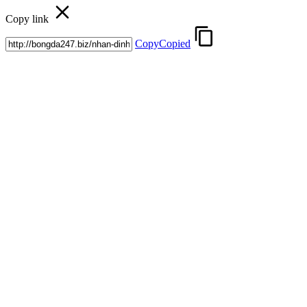
Copy link
Copy
Copied