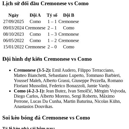
Lịch sử đối đầu Cremonese vs Como
Ngày
Đội A
Tỷ số
Đội B
27/09/2025
Como
1 – 1
Cremonese
09/03/2024
Cremonese
2 – 1
Como
08/10/2023
Como
1 – 3
Cremonese
06/05/2022
Como
1 – 2
Cremonese
15/01/2022
Cremonese
2 – 0
Como
Đội hình dự kiến Cremonese vs Como
Cremonese (3-5-2):
Emil Audero, Filippo Terracciano,
Matteo Bianchetti, Sebastiano Luperto, Tommaso Barbieri,
Youssef Maleh, Alberto Grassi, Giuseppe Pezzella, Romano
Floriani Mussolini, Federico Bonazzoli, Jamie Vardy.
Como (4-2-3-1):
Jean Butez, Ivan Smolčić, Mërgim Vojvoda,
Diego Carlos, Alberto Moreno, Sergi Roberto, Máximo
Perrone, Lucas Da Cunha, Martin Baturina, Nicolas Kühn,
Anastasios Douvikas.
Soi kèo bóng đá Cremonese vs Como
Tỷ lệ kèo nhà cái hôm nay: