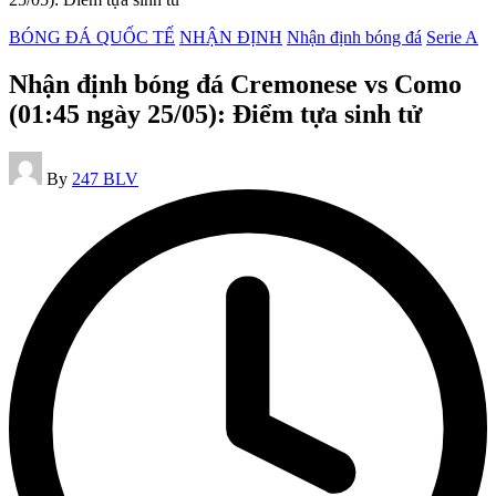
Posted
BÓNG ĐÁ QUỐC TẾ
NHẬN ĐỊNH
Nhận định bóng đá
Serie A
in
Nhận định bóng đá Cremonese vs Como
(01:45 ngày 25/05): Điểm tựa sinh tử
Posted
By
247 BLV
by