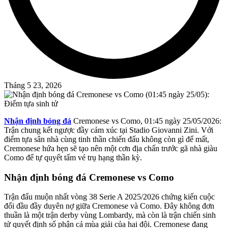
Tháng 5 23, 2026
Nhận định bóng đá
Cremonese vs Como, 01:45 ngày 25/05/2026:
Trận chung kết ngược đầy cảm xúc tại Stadio Giovanni Zini. Với
điểm tựa sân nhà cùng tinh thần chiến đấu không còn gì để mất,
Cremonese hứa hẹn sẽ tạo nên một cơn địa chấn trước gã nhà giàu
Como để tự quyết tấm vé trụ hạng thần kỳ.
Nhận định bóng đá Cremonese vs Como
Trận đấu muộn nhất vòng 38 Serie A 2025/2026 chứng kiến cuộc
đối đầu đầy duyên nợ giữa Cremonese và Como. Đây không đơn
thuần là một trận derby vùng Lombardy, mà còn là trận chiến sinh
tử quyết định số phận cả mùa giải của hai đội. Cremonese đang