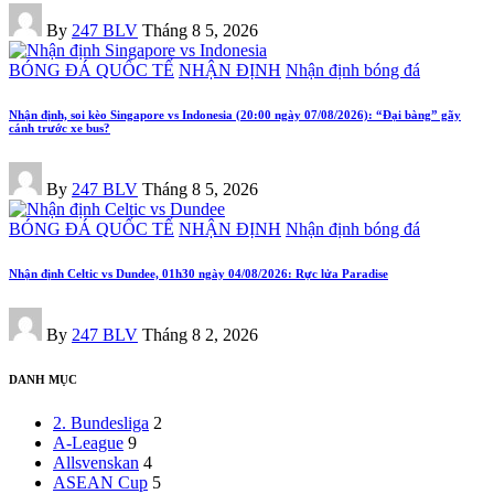
Posted
By
247 BLV
Tháng 8 5, 2026
by
Posted
BÓNG ĐÁ QUỐC TẾ
NHẬN ĐỊNH
Nhận định bóng đá
in
Nhận định, soi kèo Singapore vs Indonesia (20:00 ngày 07/08/2026): “Đại bàng” gãy
cánh trước xe bus?
Posted
By
247 BLV
Tháng 8 5, 2026
by
Posted
BÓNG ĐÁ QUỐC TẾ
NHẬN ĐỊNH
Nhận định bóng đá
in
Nhận định Celtic vs Dundee, 01h30 ngày 04/08/2026: Rực lửa Paradise
Posted
By
247 BLV
Tháng 8 2, 2026
by
DANH MỤC
2. Bundesliga
2
A-League
9
Allsvenskan
4
ASEAN Cup
5