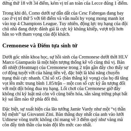
đứng thứ 18 với 34 điểm, kém vị trí an toàn của Lecce đúng 1 điểm.
Trong khi đó, Como dưới sự dẫn dắt của Cesc Fabregas đang bay
cao ở vị trí thứ 5 với 68 điểm và vẫn nuôi hy vọng mong manh lọt
vào top 4 Champions League. Tuy nhiên, động lực trụ hạng của đội
chủ nhà đang được đánh giá là cực kỳ khủng khiếp, vượt trội hơn
hẳn so với tham vọng của đội khách.
Cremonese và Điểm tựa sinh tử
Dưới góc nhìn khoa học, sự hồi sinh của Cremonese dưới thời HLV
Marco Giampaolo là một hiện tượng thống kê vô cùng thú vị. Bản
đồ nhiệt (Heatmap) của Cremonese trong 2 trận gần đây cho thấy sự
cơ động tuyệt vời của hàng tiền vệ, đặc biệt là khả năng chuyển
trạng thái cực nhanh. Chỉ số xG (bàn thắng kỳ vọng) của họ đã tăng
vọt lên mức trung bình 1.85/trận – một con số cực kỳ ấn tượng đối
với một đội bóng đua trụ hạng. Lối chơi của Cremonese giờ đây
không chỉ kỷ luật mà còn vô cùng biến hóa, sẵn sàng trừng phạt bất
kỳ sai lầm nào từ phía đối thủ.
Đặc biệt, sự xuất hiện của lão tướng Jamie Vardy như một “vị thần
hộ mệnh” tại Giovanni Zini. Bàn thắng duy nhất của anh vào lưới
Udinese vòng trước không chỉ mang về 3 điểm quý như vàng mà
còn đẩy tinh thần của toàn đội lên mức cao nhất.