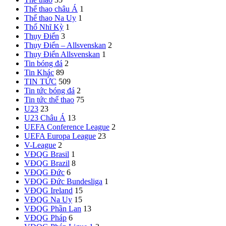
Thể thao châu Á
1
Thể thao Na Uy
1
Thổ Nhĩ Kỳ
1
Thụy Điển
3
Thụy Điển – Allsvenskan
2
Thụy Điển Allsvenskan
1
Tin bóng đá
2
Tin Khác
89
TIN TỨC
509
Tin tức bóng đá
2
Tin tức thể thao
75
U23
23
U23 Châu Á
13
UEFA Conference League
2
UEFA Europa League
23
V-League
2
VĐQG Brasil
1
VĐQG Brazil
8
VĐQG Đức
6
VĐQG Đức
Bundesliga
1
VĐQG Ireland
15
VĐQG Na Uy
15
VĐQG Phần Lan
13
VĐQG Pháp
6