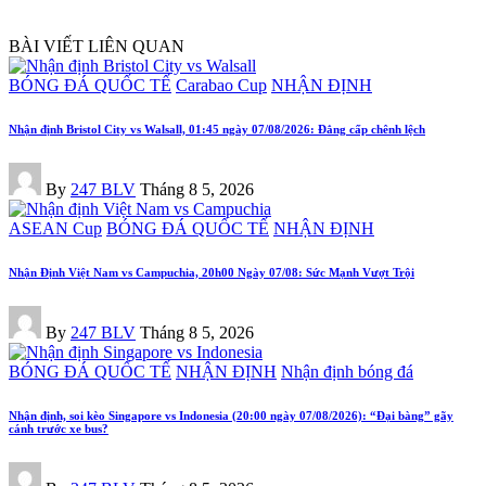
BÀI VIẾT LIÊN QUAN
Posted
BÓNG ĐÁ QUỐC TẾ
Carabao Cup
NHẬN ĐỊNH
in
Nhận định Bristol City vs Walsall, 01:45 ngày 07/08/2026: Đẳng cấp chênh lệch
Posted
By
247 BLV
Tháng 8 5, 2026
by
Posted
ASEAN Cup
BÓNG ĐÁ QUỐC TẾ
NHẬN ĐỊNH
in
Nhận Định Việt Nam vs Campuchia, 20h00 Ngày 07/08: Sức Mạnh Vượt Trội
Posted
By
247 BLV
Tháng 8 5, 2026
by
Posted
BÓNG ĐÁ QUỐC TẾ
NHẬN ĐỊNH
Nhận định bóng đá
in
Nhận định, soi kèo Singapore vs Indonesia (20:00 ngày 07/08/2026): “Đại bàng” gãy
cánh trước xe bus?
Posted