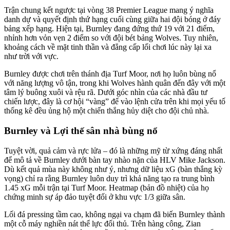
Trận chung kết ngược tại vòng 38 Premier League mang ý nghĩa
danh dự và quyết định thứ hạng cuối cùng giữa hai đội bóng ở đáy
bảng xếp hạng. Hiện tại, Burnley đang đứng thứ 19 với 21 điểm,
nhỉnh hơn vỏn vẹn 2 điểm so với đội bét bảng Wolves. Tuy nhiên,
khoảng cách về mặt tinh thần và đẳng cấp lối chơi lúc này lại xa
như trời với vực.
Burnley được chơi trên thánh địa Turf Moor, nơi họ luôn bùng nổ
với năng lượng vô tận, trong khi Wolves hành quân đến đây với một
tâm lý buông xuôi và rệu rã. Dưới góc nhìn của các nhà đầu tư
chiến lược, đây là cơ hội “vàng” để vào lệnh cửa trên khi mọi yếu tố
thống kê đều ủng hộ một chiến thắng hủy diệt cho đội chủ nhà.
Burnley và Lợi thế sân nhà bùng nổ
Tuyệt vời, quả cảm và rực lửa – đó là những mỹ từ xứng đáng nhất
để mô tả về Burnley dưới bàn tay nhào nặn của HLV Mike Jackson.
Dù kết quả mùa này không như ý, nhưng dữ liệu xG (bàn thắng kỳ
vọng) chỉ ra rằng Burnley luôn duy trì khả năng tạo ra trung bình
1.45 xG mỗi trận tại Turf Moor. Heatmap (bản đồ nhiệt) của họ
chứng minh sự áp đảo tuyệt đối ở khu vực 1/3 giữa sân.
Lối đá pressing tầm cao, không ngại va chạm đã biến Burnley thành
một cỗ máy nghiền nát thể lực đối thủ. Trên hàng công, Zian