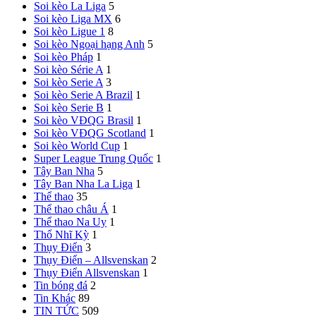
Soi kèo La Liga
5
Soi kèo Liga MX
6
Soi kèo Ligue 1
8
Soi kèo Ngoại hạng Anh
5
Soi kèo Pháp
1
Soi kèo Série A
1
Soi kèo Serie A
3
Soi kèo Serie A Brazil
1
Soi kèo Serie B
1
Soi kèo VĐQG Brasil
1
Soi kèo VĐQG Scotland
1
Soi kèo World Cup
1
Super League Trung Quốc
1
Tây Ban Nha
5
Tây Ban Nha
La Liga
1
Thể thao
35
Thể thao châu Á
1
Thể thao Na Uy
1
Thổ Nhĩ Kỳ
1
Thụy Điển
3
Thụy Điển – Allsvenskan
2
Thụy Điển Allsvenskan
1
Tin bóng đá
2
Tin Khác
89
TIN TỨC
509