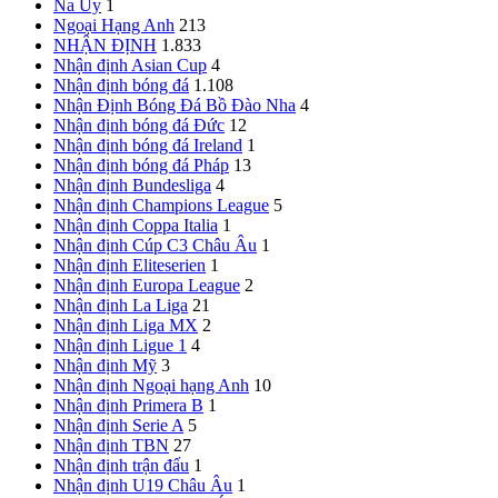
Na Uy
1
Ngoại Hạng Anh
213
NHẬN ĐỊNH
1.833
Nhận định Asian Cup
4
Nhận định bóng đá
1.108
Nhận Định Bóng Đá Bồ Đào Nha
4
Nhận định bóng đá Đức
12
Nhận định bóng đá Ireland
1
Nhận định bóng đá Pháp
13
Nhận định Bundesliga
4
Nhận định Champions League
5
Nhận định Coppa Italia
1
Nhận định Cúp C3 Châu Âu
1
Nhận định Eliteserien
1
Nhận định Europa League
2
Nhận định La Liga
21
Nhận định Liga MX
2
Nhận định Ligue 1
4
Nhận định Mỹ
3
Nhận định Ngoại hạng Anh
10
Nhận định Primera B
1
Nhận định Serie A
5
Nhận định TBN
27
Nhận định trận đấu
1
Nhận định U19 Châu Âu
1