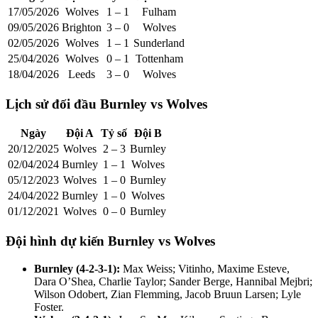
17/05/2026
Wolves
1 – 1
Fulham
09/05/2026
Brighton
3 – 0
Wolves
02/05/2026
Wolves
1 – 1
Sunderland
25/04/2026
Wolves
0 – 1
Tottenham
18/04/2026
Leeds
3 – 0
Wolves
Lịch sử đối đầu Burnley vs Wolves
Ngày
Đội A
Tỷ số
Đội B
20/12/2025
Wolves
2 – 3
Burnley
02/04/2024
Burnley
1 – 1
Wolves
05/12/2023
Wolves
1 – 0
Burnley
24/04/2022
Burnley
1 – 0
Wolves
01/12/2021
Wolves
0 – 0
Burnley
Đội hình dự kiến Burnley vs Wolves
Burnley (4-2-3-1):
Max Weiss; Vitinho, Maxime Esteve,
Dara O’Shea, Charlie Taylor; Sander Berge, Hannibal Mejbri;
Wilson Odobert, Zian Flemming, Jacob Bruun Larsen; Lyle
Foster.