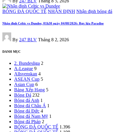
By
247 BLV
Tháng 8 5, 2026
by
Posted
BÓNG ĐÁ QUỐC TẾ
NHẬN ĐỊNH
Nhận định bóng đá
in
Nhận định Celtic vs Dundee, 01h30 ngày 04/08/2026: Rực lửa Paradise
Posted
By
247 BLV
Tháng 8 2, 2026
by
DANH MỤC
2. Bundesliga
2
A-League
9
Allsvenskan
4
ASEAN Cup
5
Asian Cup
6
Bảng Xếp Hạng
5
Bóng Đá
232
Bóng đá Anh
1
Bóng đá Châu Á
1
Bóng đá Đức
4
Bóng đá Nam Mỹ
1
Bóng đá Pháp
2
BÓNG ĐÁ QUỐC TẾ
1.396