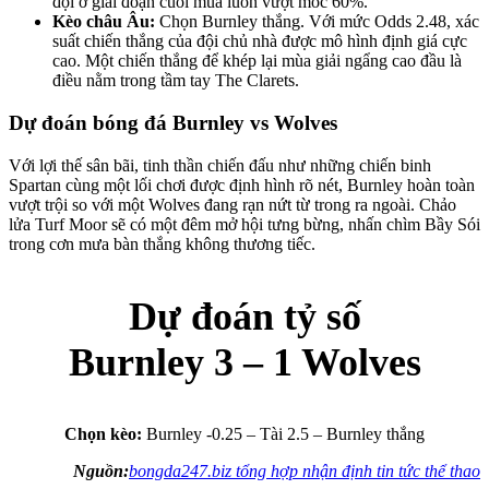
đội ở giai đoạn cuối mùa luôn vượt mốc 60%.
Kèo châu Âu:
Chọn Burnley thắng. Với mức Odds 2.48, xác
suất chiến thắng của đội chủ nhà được mô hình định giá cực
cao. Một chiến thắng để khép lại mùa giải ngẩng cao đầu là
điều nằm trong tầm tay The Clarets.
Dự đoán bóng đá Burnley vs Wolves
Với lợi thế sân bãi, tinh thần chiến đấu như những chiến binh
Spartan cùng một lối chơi được định hình rõ nét, Burnley hoàn toàn
vượt trội so với một Wolves đang rạn nứt từ trong ra ngoài. Chảo
lửa Turf Moor sẽ có một đêm mở hội tưng bừng, nhấn chìm Bầy Sói
trong cơn mưa bàn thắng không thương tiếc.
Dự đoán tỷ số
Burnley 3 – 1 Wolves
Chọn kèo:
Burnley -0.25 – Tài 2.5 – Burnley thắng
Nguồn:
bongda247.biz tổng hợp nhận định tin tức thể thao