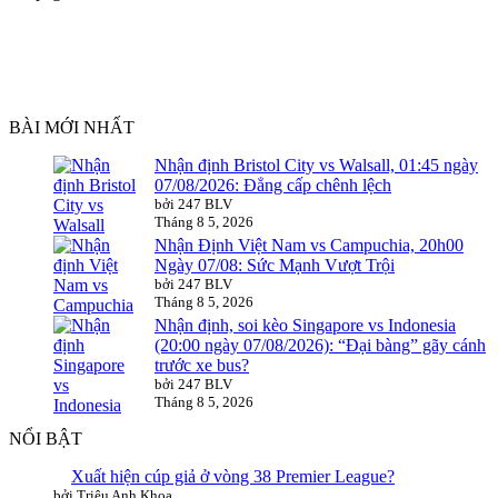
BÀI MỚI NHẤT
Nhận định Bristol City vs Walsall, 01:45 ngày
07/08/2026: Đẳng cấp chênh lệch
bởi 247 BLV
Tháng 8 5, 2026
Nhận Định Việt Nam vs Campuchia, 20h00
Ngày 07/08: Sức Mạnh Vượt Trội
bởi 247 BLV
Tháng 8 5, 2026
Nhận định, soi kèo Singapore vs Indonesia
(20:00 ngày 07/08/2026): “Đại bàng” gãy cánh
trước xe bus?
bởi 247 BLV
Tháng 8 5, 2026
NỔI BẬT
Xuất hiện cúp giả ở vòng 38 Premier League?
bởi Triệu Anh Khoa