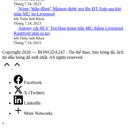
Tháng 7 24, 2023
Nóng “thần đồng” Mainoo được gọi lên ĐT Anh sau khi
giúp MU hạ Liverpool
bởi Triệu Anh Khoa
Tháng 7 24, 2023
Antony cãi HLV Ten Hag trong trận MU thắng Liverpool,
Rashford phải ra tay
bởi Triệu Anh Khoa
Tháng 7 24, 2023
Copyright 2026 — BONGDA247 - Tin thể thao, báo bóng đá, lịch
thi đấu bóng đá mới nhất. All rights reserved.
Scroll
to
Top
Facebook
X (Twitter)
LinkedIn
More Networks