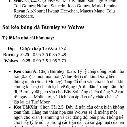
Wolves (3-4-2-1):
Jose Sa; Max Kilman, Santiago Bueno,
Toti Gomes; Nelson Semedo, Joao Gomes, Mario Lemina,
Rayan Ait-Nouri; Hwang Hee-chan, Mateus Mane; Tolu
Arokodare.
Soi kèo bóng đá Burnley vs Wolves
Tỷ lệ kèo nhà cái hôm nay:
Đội
Cược chấp
Tài/Xỉu
1×2
Burnley
-0.25
0.95
2.5
0.85
2.48
Wolves
+0.25
0.90
2.5
1.05
2.73
Kèo châu Á:
Chọn Burnley -0.25. Tỷ lệ chấp đồng banh nửa
trái (0.25) là một món hời (Value Bet) cực lớn. Dòng tiền
thông minh (Smart Money) đang đổ dồn vào cửa chủ nhà khi
chứng kiến sự chênh lệch về động lực thi đấu. Trong trận lượt
đi, Burnley đã gieo sầu cho Bầy Sói bằng chiến thắng 3-2 rực
rỡ ngay tại Molineux, và kịch bản áp đảo này chắc chắn sẽ
lặp lại tại Turf Moor.
Kèo Tài/Xỉu:
Chọn Tài 2.5. Đây là trận cầu cống hiến không
toan tính. Hàng thủ thảm họa của Wolves sẽ là miếng mồi
ngon cho Zian Flemming và các đồng đội bắn phá. Thống kê
cho thấy tỷ lệ nổ Tài trong các trận đấu có sự góp mặt của hai