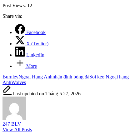
Post Views:
12
Share via:
Facebook
X (Twitter)
LinkedIn
More
Tags:
Burnley
Ngoại Hạng Anh
nhận định bóng đá
Soi kèo Ngoại hạng
Anh
Wolves
Last updated on Tháng 5 27, 2026
247 BLV
View All Posts