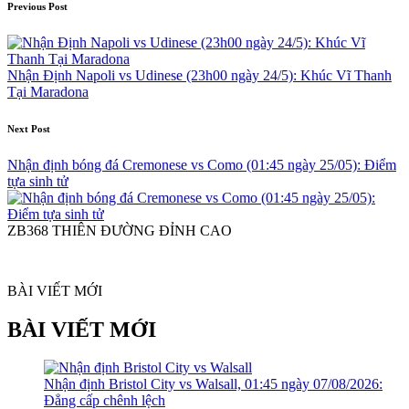
Post
Previous Post
navigation
Nhận Định Napoli vs Udinese (23h00 ngày 24/5): Khúc Vĩ Thanh
Tại Maradona
Next Post
Nhận định bóng đá Cremonese vs Como (01:45 ngày 25/05): Điểm
tựa sinh tử
ZB368 THIÊN ĐƯỜNG ĐỈNH CAO
BÀI VIẾT MỚI
BÀI VIẾT MỚI
Nhận định Bristol City vs Walsall, 01:45 ngày 07/08/2026:
Đẳng cấp chênh lệch