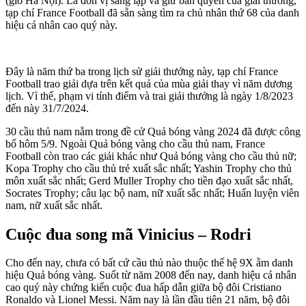
(giờ Hà Nội). Là đơn vị sáng lập và giữ bản quyền của giải thưởng,
tạp chí France Football đã sẵn sàng tìm ra chủ nhân thứ 68 của danh
hiệu cá nhân cao quý này.
Đây là năm thứ ba trong lịch sử giải thưởng này, tạp chí France
Football trao giải dựa trên kết quả của mùa giải thay vì năm dương
lịch. Vì thế, phạm vi tính điểm và trai giải thưởng là ngày 1/8/2023
đến này 31/7/2024.
30 cầu thủ nam nằm trong đề cử Quả bóng vàng 2024 đã được công
bố hôm 5/9. Ngoài Quả bóng vàng cho cầu thủ nam, France
Football còn trao các giải khác như Quả bóng vàng cho cầu thủ nữ;
Kopa Trophy cho cầu thủ trẻ xuất sắc nhất; Yashin Trophy cho thủ
môn xuất sắc nhất; Gerd Muller Trophy cho tiền đạo xuất sắc nhất,
Socrates Trophy; câu lạc bộ nam, nữ xuất sắc nhất; Huấn luyện viên
nam, nữ xuất sắc nhất.
Cuộc đua song mã Vinicius – Rodri
Cho đến nay, chưa có bất cứ cầu thủ nào thuộc thế hệ 9X ẵm danh
hiệu Quả bóng vàng. Suốt từ năm 2008 đến nay, danh hiệu cá nhân
cao quý này chứng kiến cuộc đua hấp dẫn giữa bộ đôi Cristiano
Ronaldo và Lionel Messi. Năm nay là lần đầu tiên 21 năm, bộ đôi