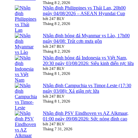
Tháng 8 2, 2026
Nhận định Philippines vs Thái Lan, 20h00
ngày 04/08/2026 – ASEAN Hyundai Cup
bởi 247 BLV
Tháng 8 2, 2026
Nhận định bóng đá Myanmar vs Lào, 17h00
ngày 04/08: Trút cơn mưa gôn
bởi 247 BLV
Tháng 8 2, 2026
Nhận định bóng đá Indonesia vs Việt Nam,
20:30 ngày 03/08/2026: Siêu kinh điển rực lửa
bởi 247 BLV
Tháng 8 1, 2026
Nhận định Campuchia vs Timor-Leste (17:30
ngày 03/08): Xả giận rực lửa
bởi 247 BLV
Tháng 8 1, 2026
Nhận định PSV Eindhoven vs AZ Alkmaar,
01:00 ngày 09/08/2026: Sức nóng đỉnh cao
bởi 247 BLV
Tháng 7 31, 2026