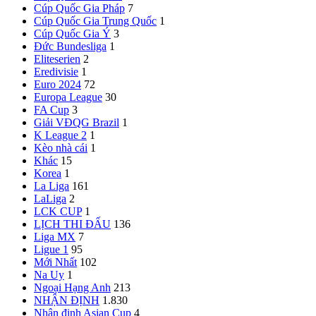
Cúp Quốc Gia Pháp
7
Cúp Quốc Gia Trung Quốc
1
Cúp Quốc Gia Ý
3
Đức
Bundesliga
1
Eliteserien
2
Eredivisie
1
Euro 2024
72
Europa League
30
FA Cup
3
Giải VĐQG Brazil
1
K League 2
1
Kèo nhà cái
1
Khác
15
Korea
1
La Liga
161
LaLiga
2
LCK CUP
1
LỊCH THI ĐẤU
136
Liga MX
7
Ligue 1
95
Mới Nhất
102
Na Uy
1
Ngoại Hạng Anh
213
NHẬN ĐỊNH
1.830
Nhận định Asian Cup
4