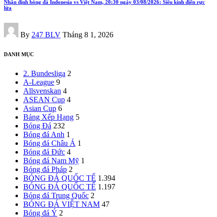
Nhận định bóng đá Indonesia vs Việt Nam, 20:30 ngày 03/08/2026: Siêu kinh điển rực
lửa
Posted
By
247 BLV
Tháng 8 1, 2026
by
DANH MỤC
2. Bundesliga
2
A-League
9
Allsvenskan
4
ASEAN Cup
4
Asian Cup
6
Bảng Xếp Hạng
5
Bóng Đá
232
Bóng đá Anh
1
Bóng đá Châu Á
1
Bóng đá Đức
4
Bóng đá Nam Mỹ
1
Bóng đá Pháp
2
BÓNG ĐÁ QUỐC TẾ
1.394
BÓNG ĐÁ QUỐC TẾ
1.197
Bóng đá Trung Quốc
2
BÓNG ĐÁ VIỆT NAM
47
Bóng đá Ý
2