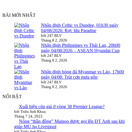
BÀI MỚI NHẤT
Nhận định Celtic vs Dundee, 01h30 ngày
04/08/2026: Rực lửa Paradise
bởi 247 BLV
Tháng 8 2, 2026
Nhận định Philippines vs Thái Lan, 20h00
ngày 04/08/2026 – ASEAN Hyundai Cup
bởi 247 BLV
Tháng 8 2, 2026
Nhận định bóng đá Myanmar vs Lào, 17h00
ngày 04/08: Trút cơn mưa gôn
bởi 247 BLV
Tháng 8 2, 2026
NỔI BẬT
Xuất hiện cúp giả ở vòng 38 Premier League?
bởi Triệu Anh Khoa
Tháng 7 24, 2023
Nóng “thần đồng” Mainoo được gọi lên ĐT Anh sau khi
giúp MU hạ Liverpool
bởi Triệu Anh Khoa