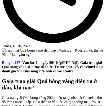
Tháng 10 28, 2024
Bongda247
-Vào lúc 2h ngày 29/10 (giờ Hà Nội), Gala trao giải
Quả bóng vàng sẽ được tổ chức. Trước “giờ G”, các chuyên gia
đánh giá Vinicius sáng cửa hơn so với Rodri.
Gala trao giải Quả bóng vàng diễn ra ở
đâu, khi nào?
Gala trao giải Quả bóng vàng 2024 diễn ra tại nhà hát Chatelet, thủ
đô Paris nước Pháp. Gala diễn ra vào lúc 2h rạng sáng mai, 29/10