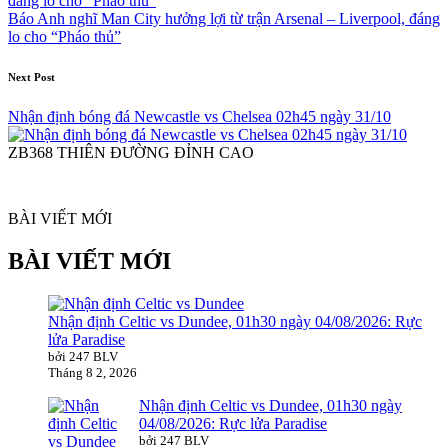
Báo Anh nghĩ Man City hưởng lợi từ trận Arsenal – Liverpool, đáng
lo cho “Pháo thủ”
Next Post
Nhận định bóng đá Newcastle vs Chelsea 02h45 ngày 31/10
ZB368 THIÊN ĐƯỜNG ĐỈNH CAO
BÀI VIẾT MỚI
BÀI VIẾT MỚI
Nhận định Celtic vs Dundee, 01h30 ngày 04/08/2026: Rực
lửa Paradise
bởi 247 BLV
Tháng 8 2, 2026
Nhận định Celtic vs Dundee, 01h30 ngày
04/08/2026: Rực lửa Paradise
bởi 247 BLV