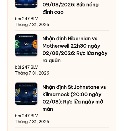
09/08/2026: Sức nóng
đỉnh cao
bởi 247 BLV
Tháng 7 31, 2026
Nhận định Hibernian vs
Motherwell 22h30 ngày
02/08/2026: Rực lửa ngày
ra quân
bởi 247 BLV
Tháng 7 31, 2026
Nhận định St Johnstone vs
Kilmarnock (20:00 ngày
02/08): Rực lửa ngày mở
màn
bởi 247 BLV
Tháng 7 31, 2026