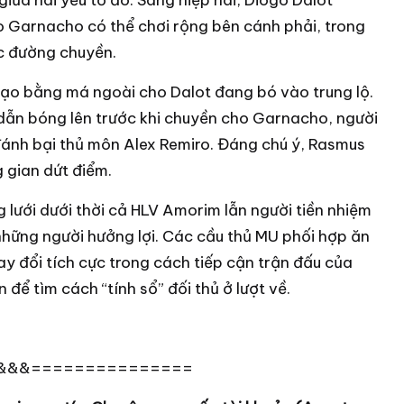
giữa hai yếu tố đó. Sang hiệp hai, Diogo Dalot
o Garnacho có thể chơi rộng bên cánh phải, trong
c đường chuyền.
ạo bằng má ngoài cho Dalot đang bó vào trung lộ.
dẫn bóng lên trước khi chuyền cho Garnacho, người
ánh bại thủ môn Alex Remiro. Đáng chú ý, Rasmus
 gian dứt điểm.
 lưới dưới thời cả HLV Amorim lẫn người tiền nhiệm
là những người hưởng lợi. Các cầu thủ MU phối hợp ăn
y đổi tích cực trong cách tiếp cận trận đấu của
ể tìm cách “tính sổ” đối thủ ở lượt về.
 &&&===============