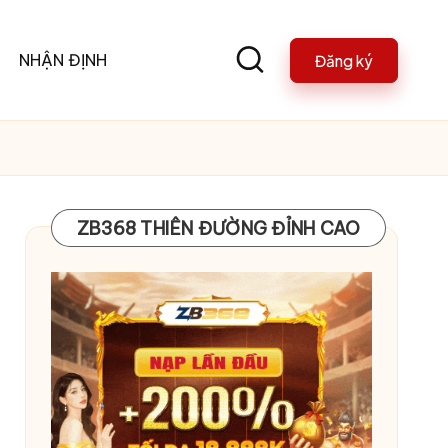
NHẬN ĐỊNH
Đăng ký
ZB368 THIÊN ĐƯỜNG ĐỈNH CAO