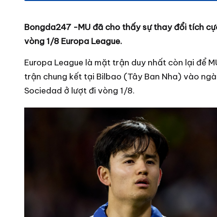
ó
n
Bongda247
-MU đã cho thấy sự thay đổi tích cực
g
vòng 1/8 Europa League.
đ
Europa League là mặt trận duy nhất còn lại để M
á
trận chung kết tại Bilbao (Tây Ban Nha) vào ngà
,
Sociedad ở lượt đi vòng 1/8.
lị
c
h
t
hi
đ
ấ
u