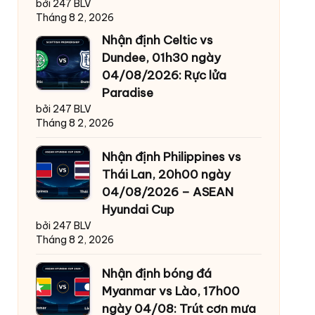
bởi 247 BLV
Tháng 8 2, 2026
Nhận định Celtic vs
Dundee, 01h30 ngày
04/08/2026: Rực lửa
Paradise
bởi 247 BLV
Tháng 8 2, 2026
Nhận định Philippines vs
Thái Lan, 20h00 ngày
04/08/2026 – ASEAN
Hyundai Cup
bởi 247 BLV
Tháng 8 2, 2026
Nhận định bóng đá
Myanmar vs Lào, 17h00
ngày 04/08: Trút cơn mưa