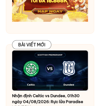
BÀI VIẾT MỚI
BÀI VIẾT MỚI
Nhận định Celtic vs Dundee, 01h30
ngày 04/08/2026: Rực lửa Paradise