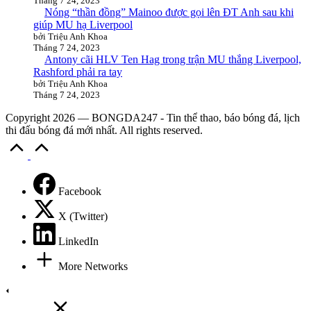
Tháng 7 24, 2023
Nóng “thần đồng” Mainoo được gọi lên ĐT Anh sau khi
giúp MU hạ Liverpool
bởi Triệu Anh Khoa
Tháng 7 24, 2023
Antony cãi HLV Ten Hag trong trận MU thắng Liverpool,
Rashford phải ra tay
bởi Triệu Anh Khoa
Tháng 7 24, 2023
Copyright 2026 — BONGDA247 - Tin thể thao, báo bóng đá, lịch
thi đấu bóng đá mới nhất. All rights reserved.
Scroll
to
Top
Facebook
X (Twitter)
LinkedIn
More Networks