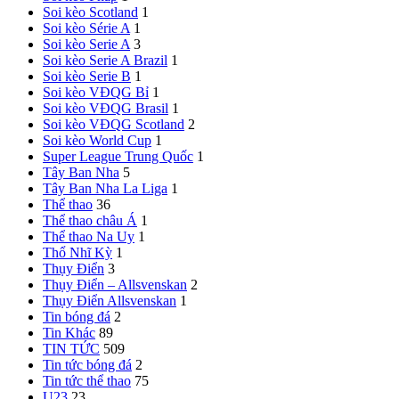
Soi kèo Scotland
1
Soi kèo Série A
1
Soi kèo Serie A
3
Soi kèo Serie A Brazil
1
Soi kèo Serie B
1
Soi kèo VĐQG Bỉ
1
Soi kèo VĐQG Brasil
1
Soi kèo VĐQG Scotland
2
Soi kèo World Cup
1
Super League Trung Quốc
1
Tây Ban Nha
5
Tây Ban Nha
La Liga
1
Thể thao
36
Thể thao châu Á
1
Thể thao Na Uy
1
Thổ Nhĩ Kỳ
1
Thụy Điển
3
Thụy Điển – Allsvenskan
2
Thụy Điển Allsvenskan
1
Tin bóng đá
2
Tin Khác
89
TIN TỨC
509
Tin tức bóng đá
2
Tin tức thể thao
75
U23
23