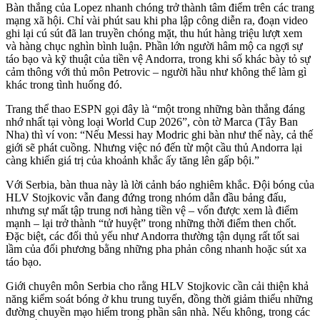
Bàn thắng của Lopez nhanh chóng trở thành tâm điểm trên các trang
mạng xã hội. Chỉ vài phút sau khi pha lập công diễn ra, đoạn video
ghi lại cú sút đã lan truyền chóng mặt, thu hút hàng triệu lượt xem
và hàng chục nghìn bình luận. Phần lớn người hâm mộ ca ngợi sự
táo bạo và kỹ thuật của tiền vệ Andorra, trong khi số khác bày tỏ sự
cảm thông với thủ môn Petrovic – người hầu như không thể làm gì
khác trong tình huống đó.
Trang thể thao ESPN gọi đây là “một trong những bàn thắng đáng
nhớ nhất tại vòng loại World Cup 2026”, còn tờ Marca (Tây Ban
Nha) thì ví von: “Nếu Messi hay Modric ghi bàn như thế này, cả thế
giới sẽ phát cuồng. Nhưng việc nó đến từ một cầu thủ Andorra lại
càng khiến giá trị của khoảnh khắc ấy tăng lên gấp bội.”
Với Serbia, bàn thua này là lời cảnh báo nghiêm khắc. Đội bóng của
HLV Stojkovic vẫn đang đứng trong nhóm dẫn đầu bảng đấu,
nhưng sự mất tập trung nơi hàng tiền vệ – vốn được xem là điểm
mạnh – lại trở thành “tử huyệt” trong những thời điểm then chốt.
Đặc biệt, các đối thủ yếu như Andorra thường tận dụng rất tốt sai
lầm của đối phương bằng những pha phản công nhanh hoặc sút xa
táo bạo.
Giới chuyên môn Serbia cho rằng HLV Stojkovic cần cải thiện khả
năng kiểm soát bóng ở khu trung tuyến, đồng thời giảm thiểu những
đường chuyền mạo hiểm trong phần sân nhà. Nếu không, trong các