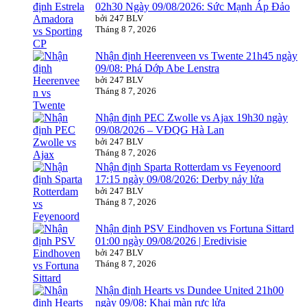
02h30 Ngày 09/08/2026: Sức Mạnh Áp Đảo
bởi 247 BLV
Tháng 8 7, 2026
Nhận định Heerenveen vs Twente 21h45 ngày
09/08: Phá Dớp Abe Lenstra
bởi 247 BLV
Tháng 8 7, 2026
Nhận định PEC Zwolle vs Ajax 19h30 ngày
09/08/2026 – VĐQG Hà Lan
bởi 247 BLV
Tháng 8 7, 2026
Nhận định Sparta Rotterdam vs Feyenoord
17:15 ngày 09/08/2026: Derby nảy lửa
bởi 247 BLV
Tháng 8 7, 2026
Nhận định PSV Eindhoven vs Fortuna Sittard
01:00 ngày 09/08/2026 | Eredivisie
bởi 247 BLV
Tháng 8 7, 2026
Nhận định Hearts vs Dundee United 21h00
ngày 09/08: Khai màn rực lửa