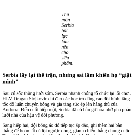
Thủ
môn
Serbia
bất
lực
làm
nền
cho
siêu
phẩm.
Serbia lấy lại thế trận, nhưng sai lầm khiến họ “giật
mình”
Sau cú sốc thủng lưới sớm, Serbia nhanh chóng tổ chức lại lối chơi.
HLV Dragan Stojkovic chỉ đạo các học trò dâng cao đội hình, tăng
tốc độ luân chuyển bóng và gia tăng sức ép lên hàng thủ của
Andorra. Đến cuối hiệp một, Serbia đã có bàn gỡ hòa nhờ pha phản
lưới nhà của hậu vệ đối phương.
Sang hiệp hai, đội bóng áo đỏ tiếp tục áp đảo, ghi thêm hai bàn
thắng để hoàn tất cú lội ngược dòng, giành chiến thắng chung cuộc.