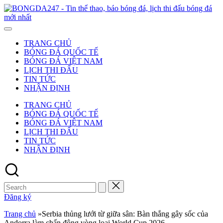
Skip
to
-
content
T
t
TRANG CHỦ
t
BÓNG ĐÁ QUỐC TẾ
b
BÓNG ĐÁ VIỆT NAM
b
LỊCH THI ĐẤU
đ
TIN TỨC
l
NHẬN ĐỊNH
t
đ
TRANG CHỦ
b
BÓNG ĐÁ QUỐC TẾ
đ
BÓNG ĐÁ VIỆT NAM
m
LỊCH THI ĐẤU
n
TIN TỨC
NHẬN ĐỊNH
Search
for:
Đăng ký
Trang chủ
»
Serbia thủng lưới từ giữa sân: Bàn thắng gây sốc của
Andorra làm chấn động vòng loại World Cup 2026