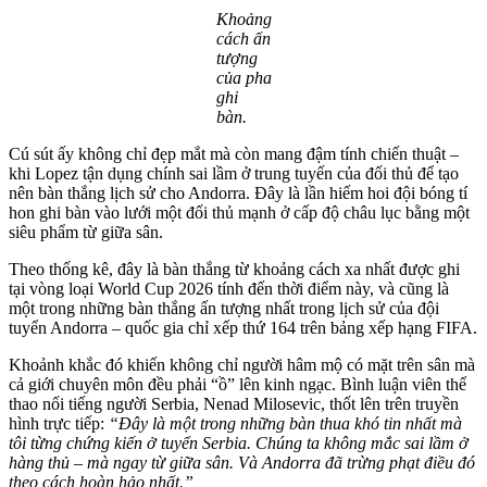
Khoảng
cách ấn
tượng
của pha
ghi
bàn.
Cú sút ấy không chỉ đẹp mắt mà còn mang đậm tính chiến thuật –
khi Lopez tận dụng chính sai lầm ở trung tuyến của đối thủ để tạo
nên bàn thắng lịch sử cho Andorra. Đây là lần hiếm hoi đội bóng tí
hon ghi bàn vào lưới một đối thủ mạnh ở cấp độ châu lục bằng một
siêu phẩm từ giữa sân.
Theo thống kê, đây là bàn thắng từ khoảng cách xa nhất được ghi
tại vòng loại World Cup 2026 tính đến thời điểm này, và cũng là
một trong những bàn thắng ấn tượng nhất trong lịch sử của đội
tuyển Andorra – quốc gia chỉ xếp thứ 164 trên bảng xếp hạng FIFA.
Khoảnh khắc đó khiến không chỉ người hâm mộ có mặt trên sân mà
cả giới chuyên môn đều phải “ồ” lên kinh ngạc. Bình luận viên thể
thao nổi tiếng người Serbia, Nenad Milosevic, thốt lên trên truyền
hình trực tiếp:
“Đây là một trong những bàn thua khó tin nhất mà
tôi từng chứng kiến ở tuyển Serbia. Chúng ta không mắc sai lầm ở
hàng thủ – mà ngay từ giữa sân. Và Andorra đã trừng phạt điều đó
theo cách hoàn hảo nhất.”