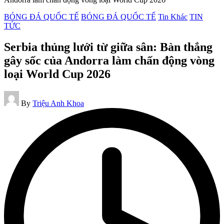
Posted
BÓNG ĐÁ QUỐC TẾ
BÓNG ĐÁ QUỐC TẾ
Tin Khác
TIN
in
TỨC
Serbia thủng lưới từ giữa sân: Bàn thắng
gây sốc của Andorra làm chấn động vòng
loại World Cup 2026
Posted
By
Triệu Anh Khoa
by