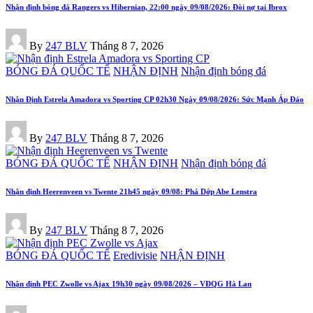
Nhận định bóng đá Rangers vs Hibernian, 22:00 ngày 09/08/2026: Đòi nợ tại Ibrox
Posted
By
247 BLV
Tháng 8 7, 2026
by
Posted
BÓNG ĐÁ QUỐC TẾ
NHẬN ĐỊNH
Nhận định bóng đá
in
Nhận Định Estrela Amadora vs Sporting CP 02h30 Ngày 09/08/2026: Sức Mạnh Áp Đảo
Posted
By
247 BLV
Tháng 8 7, 2026
by
Posted
BÓNG ĐÁ QUỐC TẾ
NHẬN ĐỊNH
Nhận định bóng đá
in
Nhận định Heerenveen vs Twente 21h45 ngày 09/08: Phá Dớp Abe Lenstra
Posted
By
247 BLV
Tháng 8 7, 2026
by
Posted
BÓNG ĐÁ QUỐC TẾ
Eredivisie
NHẬN ĐỊNH
in
Nhận định PEC Zwolle vs Ajax 19h30 ngày 09/08/2026 – VĐQG Hà Lan
Posted