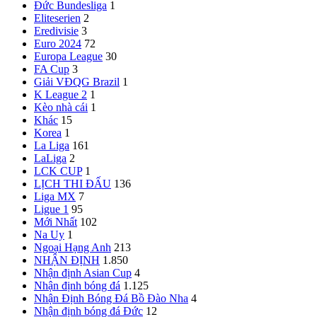
Đức
Bundesliga
1
Eliteserien
2
Eredivisie
3
Euro 2024
72
Europa League
30
FA Cup
3
Giải VĐQG Brazil
1
K League 2
1
Kèo nhà cái
1
Khác
15
Korea
1
La Liga
161
LaLiga
2
LCK CUP
1
LỊCH THI ĐẤU
136
Liga MX
7
Ligue 1
95
Mới Nhất
102
Na Uy
1
Ngoại Hạng Anh
213
NHẬN ĐỊNH
1.850
Nhận định Asian Cup
4
Nhận định bóng đá
1.125
Nhận Định Bóng Đá Bồ Đào Nha
4
Nhận định bóng đá Đức
12