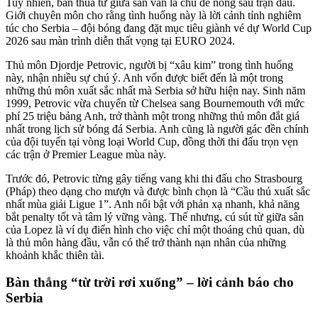
Tuy nhiên, bàn thua từ giữa sân vẫn là chủ đề nóng sau trận đấu.
Giới chuyên môn cho rằng tình huống này là lời cảnh tỉnh nghiêm
túc cho Serbia – đội bóng đang đặt mục tiêu giành vé dự World Cup
2026 sau màn trình diễn thất vọng tại EURO 2024.
Thủ môn Djordje Petrovic, người bị “xâu kim” trong tình huống
này, nhận nhiều sự chú ý. Anh vốn được biết đến là một trong
những thủ môn xuất sắc nhất mà Serbia sở hữu hiện nay. Sinh năm
1999, Petrovic vừa chuyển từ Chelsea sang Bournemouth với mức
phí 25 triệu bảng Anh, trở thành một trong những thủ môn đắt giá
nhất trong lịch sử bóng đá Serbia. Anh cũng là người gác đền chính
của đội tuyển tại vòng loại World Cup, đồng thời thi đấu trọn vẹn
các trận ở Premier League mùa này.
Trước đó, Petrovic từng gây tiếng vang khi thi đấu cho Strasbourg
(Pháp) theo dạng cho mượn và được bình chọn là “Cầu thủ xuất sắc
nhất mùa giải Ligue 1”. Anh nổi bật với phản xạ nhanh, khả năng
bắt penalty tốt và tâm lý vững vàng. Thế nhưng, cú sút từ giữa sân
của Lopez là ví dụ điển hình cho việc chỉ một thoáng chủ quan, dù
là thủ môn hàng đầu, vẫn có thể trở thành nạn nhân của những
khoảnh khắc thiên tài.
Bàn thắng “từ trời rơi xuống” – lời cảnh báo cho
Serbia