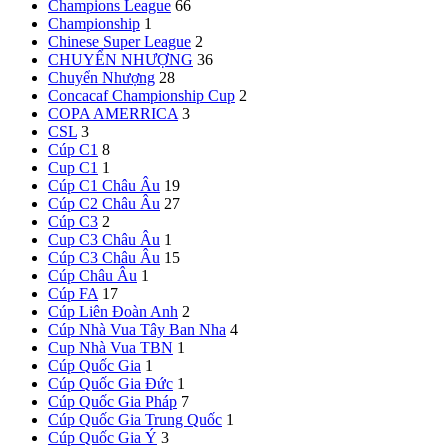
Champions League
66
Championship
1
Chinese Super League
2
CHUYỂN NHƯỢNG
36
Chuyển Nhượng
28
Concacaf Championship Cup
2
COPA AMERRICA
3
CSL
3
Cúp C1
8
Cup C1
1
Cúp C1 Châu Âu
19
Cúp C2 Châu Âu
27
Cúp C3
2
Cup C3 Châu Âu
1
Cúp C3 Châu Âu
15
Cúp Châu Âu
1
Cúp FA
17
Cúp Liên Đoàn Anh
2
Cúp Nhà Vua Tây Ban Nha
4
Cup Nhà Vua TBN
1
Cúp Quốc Gia
1
Cúp Quốc Gia Đức
1
Cúp Quốc Gia Pháp
7
Cúp Quốc Gia Trung Quốc
1
Cúp Quốc Gia Ý
3