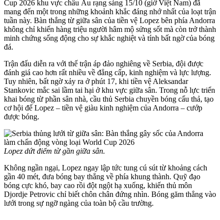
Cup 2026 khu vực châu Âu rạng sáng 15/10 (giờ Việt Nam) đã
mang đến một trong những khoảnh khắc đáng nhớ nhất của loạt trận
tuần này. Bàn thắng từ giữa sân của tiền vệ Lopez bên phía Andorra
không chỉ khiến hàng triệu người hâm mộ sửng sốt mà còn trở thành
minh chứng sống động cho sự khắc nghiệt và tính bất ngờ của bóng
đá.
Trận đấu diễn ra với thế trận áp đảo nghiêng về Serbia, đội được
đánh giá cao hơn rất nhiều về đẳng cấp, kinh nghiệm và lực lượng.
Tuy nhiên, bất ngờ xảy ra ở phút 17, khi tiền vệ Aleksandar
Stankovic mắc sai lầm tai hại ở khu vực giữa sân. Trong nỗ lực triển
khai bóng từ phần sân nhà, cầu thủ Serbia chuyền bóng cẩu thả, tạo
cơ hội để Lopez – tiền vệ giàu kinh nghiệm của Andorra – cướp
được bóng.
Lopez dứt điểm từ gần giữa sân.
Không ngần ngại, Lopez ngay lập tức tung cú sút từ khoảng cách
gần 40 mét, đưa bóng bay thẳng về phía khung thành. Quỹ đạo
bóng cực khó, bay cao rồi đột ngột hạ xuống, khiến thủ môn
Djordje Petrovic chỉ biết chôn chân đứng nhìn. Bóng găm thẳng vào
lưới trong sự ngỡ ngàng của toàn bộ cầu trường.