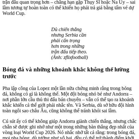
trận đấu quan trọng hơn – chẳng hạn gặp Thụy Sĩ hoặc Na Uy – sai
lầm tương tự hoàn toàn có thể khiến họ phải trả giá bằng tấm vé dự
World Cup.
Dù chiến thắng
nhưng Serbia cần
phải cẩn trọng
hơn trong những
trận đấu tiếp theo.
(Ảnh: zflixfootball)
Bóng đá và những khoảnh khắc không thể lường
trước
Pha lập công của Lopez một lần nữa chứng minh rằng trong bóng
đá, không có gì là không thể. Một đội bóng nhỏ bé như Andorra –
nơi phần lớn cầu thủ thi đấu bán chuyên – vẫn có thể tạo ra khoảnh
khắc khiến cả thế giới phải nhắc tên. Và Serbia, dù sở hữu đội hình
toàn ngôi sao châu Âu, cũng không thể tránh khỏi sai lầm.
Cú sút ấy có thể không giúp Andorra giành chiến thắng, nhưng chắc
chắn sẽ được ghi nhớ như một trong những bàn thắng đẹp nhất của
vòng loại World Cup 2026. Nó nhắc nhở tất cả rằng: trong bóng đá,
mọi pha bóng, dù tưởng như vô hại, đều có thể trở thành điểm khởi