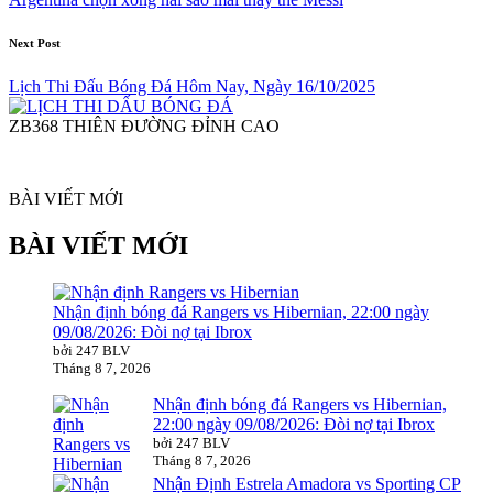
Next Post
Lịch Thi Đấu Bóng Đá Hôm Nay, Ngày 16/10/2025
ZB368 THIÊN ĐƯỜNG ĐỈNH CAO
BÀI VIẾT MỚI
BÀI VIẾT MỚI
Nhận định bóng đá Rangers vs Hibernian, 22:00 ngày
09/08/2026: Đòi nợ tại Ibrox
bởi 247 BLV
Tháng 8 7, 2026
Nhận định bóng đá Rangers vs Hibernian,
22:00 ngày 09/08/2026: Đòi nợ tại Ibrox
bởi 247 BLV
Tháng 8 7, 2026
Nhận Định Estrela Amadora vs Sporting CP