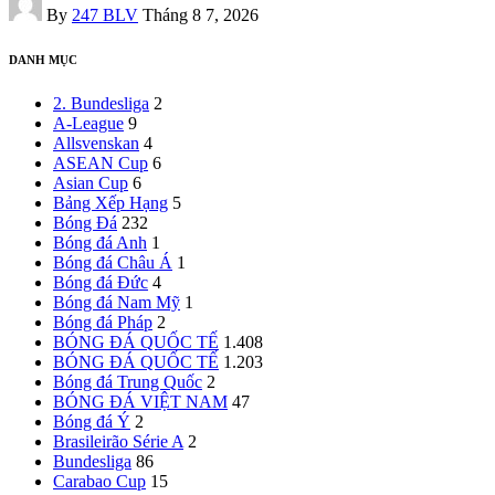
By
247 BLV
Tháng 8 7, 2026
by
DANH MỤC
2. Bundesliga
2
A-League
9
Allsvenskan
4
ASEAN Cup
6
Asian Cup
6
Bảng Xếp Hạng
5
Bóng Đá
232
Bóng đá Anh
1
Bóng đá Châu Á
1
Bóng đá Đức
4
Bóng đá Nam Mỹ
1
Bóng đá Pháp
2
BÓNG ĐÁ QUỐC TẾ
1.408
BÓNG ĐÁ QUỐC TẾ
1.203
Bóng đá Trung Quốc
2
BÓNG ĐÁ VIỆT NAM
47
Bóng đá Ý
2
Brasileirão Série A
2
Bundesliga
86
Carabao Cup
15