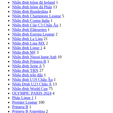
Nhận định bóng đá Ireland
1
Nhận định bóng đá Pháp
13
Nhận định Bundesliga
4
Nhận định Champions League
5
Nhận định Coppa Italia
1
Nhận định Cúp C3 Châu Âu
1
Nhận định Eliteserien
1
Nhận định Europa League
2
Nhận định La Liga
21
Nhận định Liga MX
2
Nhận định Ligue 1
4
Nhận định Mỹ
3
Nhận định Ngoại hạng Anh
10
Nhận định Primera B
1
Nhận định Serie A
5
Nhận định TBN
27
Nhận định trận đấu
1
Nhận định U19 Châu Âu
1
Nhận Định U23 Châu Á
13
Nhận định World Cup
75
OLYMPIC PARIS 2024
4
Pháp
Ligue 1
1
Premier League
100
Primera B
1
Primera B Argentina
2