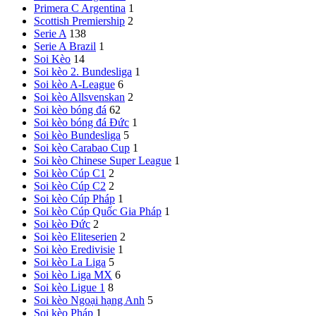
Primera C Argentina
1
Scottish Premiership
2
Serie A
138
Serie A Brazil
1
Soi Kèo
14
Soi kèo 2. Bundesliga
1
Soi kèo A-League
6
Soi kèo Allsvenskan
2
Soi kèo bóng đá
62
Soi kèo bóng đá Đức
1
Soi kèo Bundesliga
5
Soi kèo Carabao Cup
1
Soi kèo Chinese Super League
1
Soi kèo Cúp C1
2
Soi kèo Cúp C2
2
Soi kèo Cúp Pháp
1
Soi kèo Cúp Quốc Gia Pháp
1
Soi kèo Đức
2
Soi kèo Eliteserien
2
Soi kèo Eredivisie
1
Soi kèo La Liga
5
Soi kèo Liga MX
6
Soi kèo Ligue 1
8
Soi kèo Ngoại hạng Anh
5
Soi kèo Pháp
1