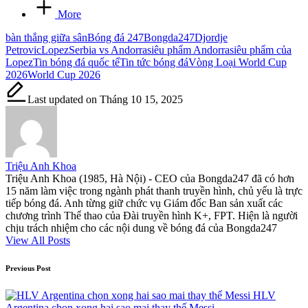
More
Tags:
bàn thắng giữa sân
Bóng đá 247
Bongda247
Djordje
Petrovic
Lopez
Serbia vs Andorra
siêu phẩm Andorra
siêu phẩm của
Lopez
Tin bóng đá quốc tế
Tin tức bóng đá
Vòng Loại World Cup
2026
World Cup 2026
Last updated on Tháng 10 15, 2025
Triệu Anh Khoa
Triệu Anh Khoa (1985, Hà Nội) - CEO của Bongda247 đã có hơn
15 năm làm việc trong ngành phát thanh truyền hình, chủ yếu là trực
tiếp bóng đá. Anh từng giữ chức vụ Giám đốc Ban sản xuất các
chương trình Thể thao của Đài truyền hình K+, FPT. Hiện là người
chịu trách nhiệm cho các nội dung về bóng đá của Bongda247
View All Posts
Post
Previous Post
navigation
HLV
Argentina chọn xong hai sao mai thay thế Messi