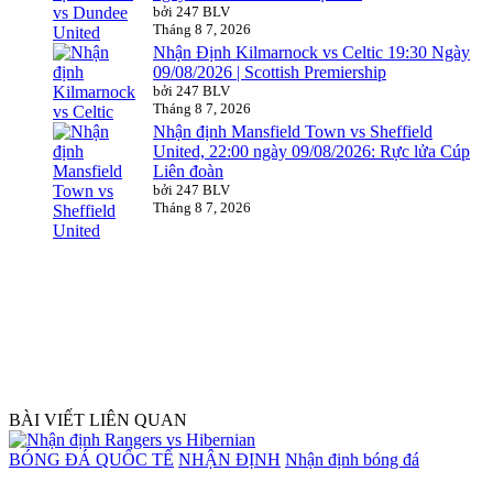
bởi 247 BLV
Tháng 8 7, 2026
Nhận Định Kilmarnock vs Celtic 19:30 Ngày
09/08/2026 | Scottish Premiership
bởi 247 BLV
Tháng 8 7, 2026
Nhận định Mansfield Town vs Sheffield
United, 22:00 ngày 09/08/2026: Rực lửa Cúp
Liên đoàn
bởi 247 BLV
Tháng 8 7, 2026
BÀI VIẾT LIÊN QUAN
Posted
BÓNG ĐÁ QUỐC TẾ
NHẬN ĐỊNH
Nhận định bóng đá
in