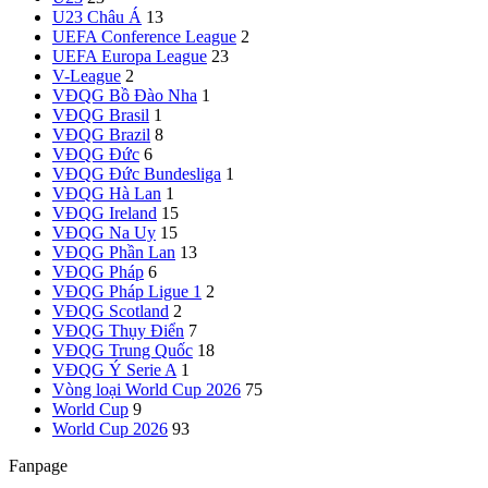
U23 Châu Á
13
UEFA Conference League
2
UEFA Europa League
23
V-League
2
VĐQG Bồ Đào Nha
1
VĐQG Brasil
1
VĐQG Brazil
8
VĐQG Đức
6
VĐQG Đức
Bundesliga
1
VĐQG Hà Lan
1
VĐQG Ireland
15
VĐQG Na Uy
15
VĐQG Phần Lan
13
VĐQG Pháp
6
VĐQG Pháp
Ligue 1
2
VĐQG Scotland
2
VĐQG Thụy Điển
7
VĐQG Trung Quốc
18
VĐQG Ý
Serie A
1
Vòng loại World Cup 2026
75
World Cup
9
World Cup 2026
93
Fanpage