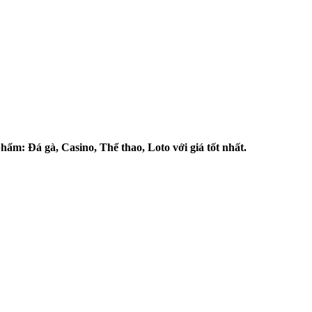
m: Đá gà, Casino, Thể thao, Loto với giá tốt nhất.