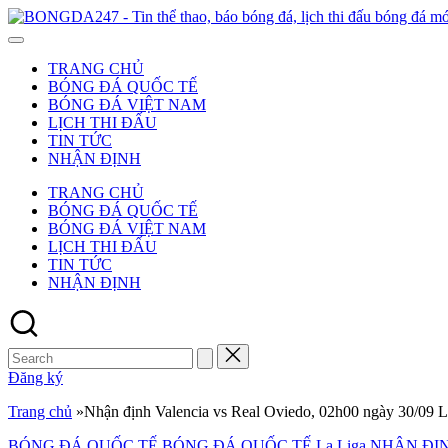
Skip
to
content
TRANG CHỦ
BÓNG ĐÁ QUỐC TẾ
BÓNG ĐÁ VIỆT NAM
LỊCH THI ĐẤU
TIN TỨC
NHẬN ĐỊNH
TRANG CHỦ
BÓNG ĐÁ QUỐC TẾ
BÓNG ĐÁ VIỆT NAM
LỊCH THI ĐẤU
TIN TỨC
NHẬN ĐỊNH
Search
for:
Đăng ký
Trang chủ
»
Nhận định Valencia vs Real Oviedo, 02h00 ngày 30/09 L
Posted
BÓNG ĐÁ QUỐC TẾ
BÓNG ĐÁ QUỐC TẾ
La Liga
NHẬN ĐỊ