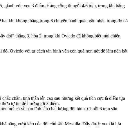
, giành vỏn vẹn 3 điểm. Hàng công tịt ngòi 4/6 trận, trong khi hàng
ệ hại khi không thắng trong 6 chuyến hành quân gần nhất, trong đó có
Bầy dơi” thắng 3, hòa 2, trong khi Oviedo đã không biết mùi chiến
hi đó, Oviedo với tư cách tân binh vẫn còn quá non nớt để làm nên bất
 chắc chắn, tinh thần lên cao sau những kết quả tích cực là điểm tựa
 thừa tự tin để hướng tới 3 điểm.
on nớt cả về bản lĩnh lẫn chất lượng đội hình. Chuỗi 6 trận sân
g khả năng vượt kèo của đội chủ sân Mestalla. Đây được xem là lựa