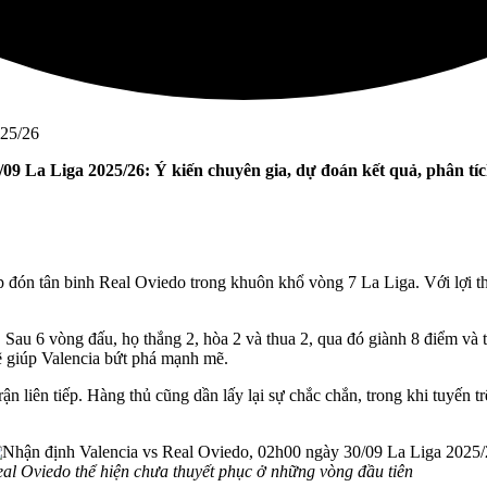
/09 La Liga 2025/26: Ý kiến chuyên gia, dự đoán kết quả, phân tích
tiếp đón tân binh Real Oviedo trong khuôn khổ vòng 7 La Liga. Với lợi 
 Sau 6 vòng đấu, họ thắng 2, hòa 2 và thua 2, qua đó giành 8 điểm v
ẽ giúp Valencia bứt phá mạnh mẽ.
rận liên tiếp. Hàng thủ cũng dần lấy lại sự chắc chắn, trong khi tuyến 
al Oviedo thể hiện chưa thuyết phục ở những vòng đầu tiên