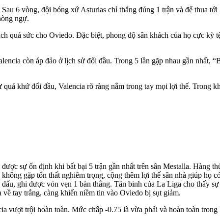
au 6 vòng, đội bóng xứ Asturias chỉ thắng đúng 1 trận và để thua tới 5
phòng ngự.
ách quá sức cho Oviedo. Đặc biệt, phong độ sân khách của họ cực kỳ t
alencia còn áp đảo ở lịch sử đối đầu. Trong 5 lần gặp nhau gần nhất, “
ừ quá khứ đối đầu, Valencia rõ ràng nắm trong tay mọi lợi thế. Trong k
ược sự ổn định khi bất bại 5 trận gần nhất trên sân Mestalla. Hàng thủ
không gặp tổn thất nghiêm trọng, cộng thêm lợi thế sân nhà giúp họ có
đấu, ghi được vỏn vẹn 1 bàn thắng. Tân binh của La Liga cho thấy sự n
 về tay trắng, càng khiến niềm tin vào Oviedo bị sụt giảm.
cia vượt trội hoàn toàn. Mức chấp -0.75 là vừa phải và hoàn toàn tron