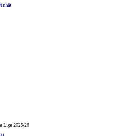
BONGDA247
-
Tin
thể
thao,
báo
bóng
đá,
lịch
thi
đấu
bóng
đá
mới
nhất
a Liga 2025/26
NH