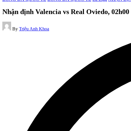
in
Nhận định Valencia vs Real Oviedo, 02h00
Posted
By
Triệu Anh Khoa
by