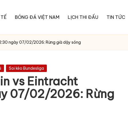
 TẾ
BÓNG ĐÁ VIỆT NAM
LỊCH THI ĐẤU
TIN TỨC
, 02:30 ngày 07/02/2026: Rừng già dậy sóng
á
Soi kèo Bundesliga
in vs Eintracht
gày 07/02/2026: Rừng