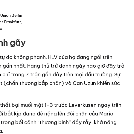
Union Berlin
ht Frankfurt,
c
ánh gãy
i tự do không phanh. HLV của họ đang ngồi trên
ận gần nhất. Hàng thủ trứ danh ngày nào giờ đây trở
n chỉ trong 7 trận gần đây trên mọi đấu trường. Sự
dt (chấn thương bắp chân) và Can Uzun khiến sức
thất bại muối mặt 1-3 trước Leverkusen ngay trên
i bắt kịp đang đè nặng lên đôi chân của Mario
n trong bối cảnh “thương binh” đầy rẫy, khả năng
a.