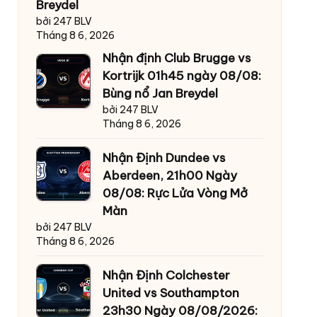
Breydel
bởi 247 BLV
Tháng 8 6, 2026
Nhận định Club Brugge vs
Kortrijk 01h45 ngày 08/08:
Bùng nổ Jan Breydel
bởi 247 BLV
Tháng 8 6, 2026
Nhận Định Dundee vs
Aberdeen, 21h00 Ngày
08/08: Rực Lửa Vòng Mở
Màn
bởi 247 BLV
Tháng 8 6, 2026
Nhận Định Colchester
United vs Southampton
23h30 Ngày 08/08/2026: