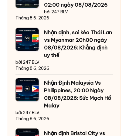
02:00 ngày 08/08/2026
bởi 247 BLV
Tháng 8 6, 2026
Nhận định, soi kèo Thái Lan
vs Myanmar 20h00 ngày
08/08/2026: Khẳng định
uy thế
bởi 247 BLV
Tháng 8 6, 2026
Nhận Định Malaysia Vs
Philippines, 20:00 Ngày
08/08/2026: Sức Mạch Hổ
Malay
bởi 247 BLV
Tháng 8 6, 2026
Nhận định Bristol City vs