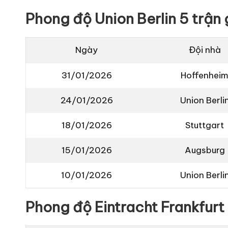
Phong độ Union Berlin 5 trận
Ngày
Đội nhà
31/01/2026
Hoffenhei
24/01/2026
Union Berli
18/01/2026
Stuttgart
15/01/2026
Augsburg
10/01/2026
Union Berli
Phong độ Eintracht Frankfurt