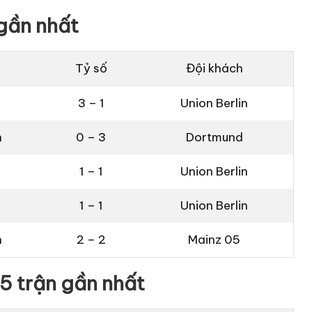
 gần nhất
Tỷ số
Đội khách
m
3 – 1
Union Berlin
n
0 – 3
Dortmund
1 – 1
Union Berlin
1 – 1
Union Berlin
n
2 – 2
Mainz 05
 5 trận gần nhất