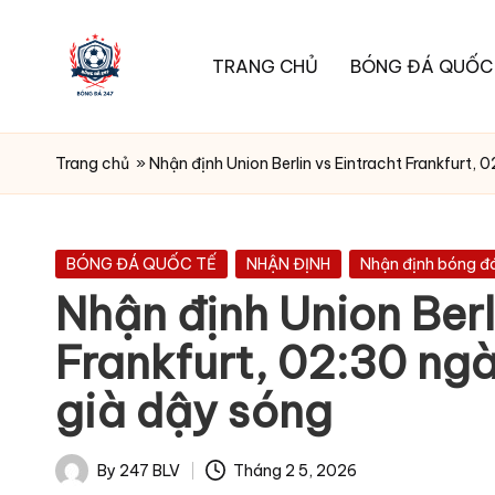
Skip
TRANG CHỦ
BÓNG ĐÁ QUỐC
to
B
content
O
Trang chủ
»
Nhận định Union Berlin vs Eintracht Frankfurt
N
G
D
Posted
BÓNG ĐÁ QUỐC TẾ
NHẬN ĐỊNH
Nhận định bóng đ
in
A
Nhận định Union Berl
2
Frankfurt, 02:30 n
4
già dậy sóng
7
-
By
247 BLV
Tháng 2 5, 2026
Ti
Posted