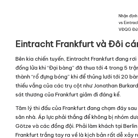
Nhận định 
vs Eintrac
VĐQG Đứ
Eintracht Frankfurt và Đôi c
Bên kia chiến tuyến, Eintracht Frankfurt đang rơ
đống lửa khi “Đại bàng” đã thua tới 4 trong 5 tr
thành “rổ đựng bóng” khi để thủng lưới tới 20 bà
thiếu vắng của các trụ cột như Jonathan Burkar
sát thương của Frankfurt giảm đi đáng kể.
Tâm lý thi đấu của Frankfurt đang chạm đáy sau 
sân nhà. Áp lực phải thắng để không bị nhóm dướ
Götze và các đồng đội. Phải làm khách tại Berli
Frankfurt trắng tay ra về là kịch bản rất dễ xảy r