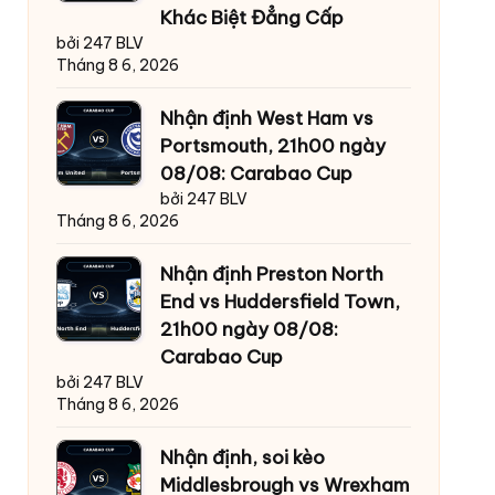
Khác Biệt Đẳng Cấp
bởi 247 BLV
Tháng 8 6, 2026
Nhận định West Ham vs
Portsmouth, 21h00 ngày
08/08: Carabao Cup
bởi 247 BLV
Tháng 8 6, 2026
Nhận định Preston North
End vs Huddersfield Town,
21h00 ngày 08/08:
Carabao Cup
bởi 247 BLV
Tháng 8 6, 2026
Nhận định, soi kèo
Middlesbrough vs Wrexham