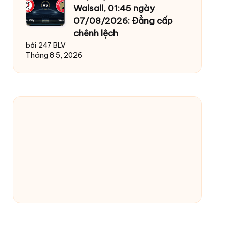
Walsall, 01:45 ngày
07/08/2026: Đẳng cấp
chênh lệch
bởi 247 BLV
Tháng 8 5, 2026