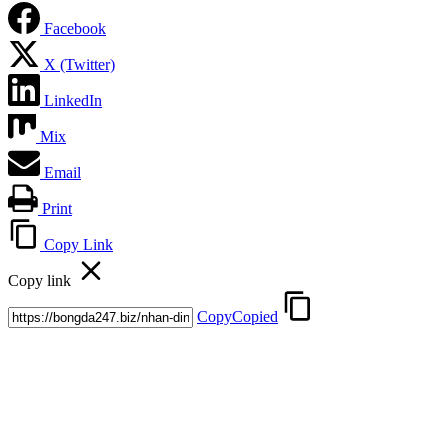
Facebook
X (Twitter)
LinkedIn
Mix
Email
Print
Copy Link
Copy link
Copy
Copied