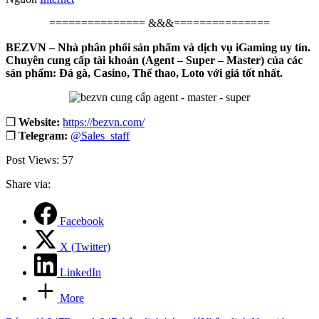
=============== &&&===============
BEZVN – Nhà phân phối sản phẩm và dịch vụ iGaming uy tín.
Chuyên cung cấp tài khoản (Agent – Super – Master) của các
sản phẩm: Đá gà, Casino, Thể thao, Loto với giá tốt nhất.
❐
Website:
https://bezvn.com/
❐
Telegram:
@Sales_staff
Post Views:
57
Share via:
Facebook
X (Twitter)
LinkedIn
More