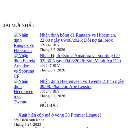
BÀI MỚI NHẤT
Nhận định bóng đá Rangers vs Hibernian,
22:00 ngày 09/08/2026: Đòi nợ tại Ibrox
bởi 247 BLV
Tháng 8 7, 2026
Nhận Định Estrela Amadora vs Sporting CP
02h30 Ngày 09/08/2026: Sức Mạnh Áp Đảo
bởi 247 BLV
Tháng 8 7, 2026
Nhận định Heerenveen vs Twente 21h45 ngày
09/08: Phá Dớp Abe Lenstra
bởi 247 BLV
Tháng 8 7, 2026
NỔI BẬT
Xuất hiện cúp giả ở vòng 38 Premier League?
bởi Triệu Anh Khoa
Tháng 7 24, 2023