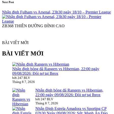
Next Post
Nhận định Fulham vs Arsenal, 23h30 ngày 18/10 – Premier League
ZB368 THIÊN ĐƯỜNG ĐỈNH CAO
BÀI VIẾT MỚI
BÀI VIẾT MỚI
Nhận định bóng đá Rangers vs Hibernian, 22:00 ngày
09/08/2026: Đòi nợ tại Ibrox
bởi 247 BLV
Tháng 8 7, 2026
Nhận định bóng đá Rangers vs Hibernian,
22:00 ngày 09/08/2026: Đòi nợ tại Ibrox
bởi 247 BLV
Tháng 8 7, 2026
Nhận Định Estrela Amadora vs Sporting CP
02h30 Ngày 09/08/2026: Sức Mạnh Áp Đảo