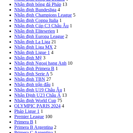
Nhận định bóng đá Pháp
13
Nhận định Bundesliga
4
Nhận định Champions League
5
Nhận định Coppa Italia
1
Nhận định Cúp C3 Châu Âu
1
Nhận định Eliteserien
1
Nhận định Europa League
2
Nhận định La Liga
21
Nhận định Liga MX
2
Nhận định Ligue 1
4
Nhận định Mỹ
3
Nhận định Ngoại hạng Anh
10
Nhận định Primera B
1
Nhận định Serie A
5
Nhận định TBN
27
Nhận định trận đấu
1
Nhận định U19 Châu Âu
1
Nhận Định U23 Châu Á
13
Nhận định World Cup
75
OLYMPIC PARIS 2024
4
Pháp
Ligue 1
1
Premier League
100
Primera B
1
Primera B Argentina
2
Primera C Argentina
1