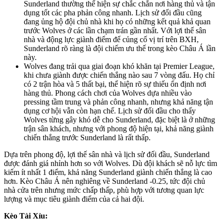
Sunderland thường thể hiện sự chắc chắn nơi hàng thủ và tận
dụng tốt các pha phản công nhanh. Lịch sử đối đầu cũng
đang ủng hộ đội chủ nhà khi họ có những kết quả khả quan
trước Wolves ở các lần chạm trán gần nhất. Với lợi thế sân
nhà và động lực giành điểm để củng cố vị trí trên BXH,
Sunderland rõ ràng là đội chiếm ưu thế trong kèo Châu Á lần
này.
Wolves đang trải qua giai đoạn khó khăn tại Premier League,
khi chưa giành được chiến thắng nào sau 7 vòng đấu. Họ chỉ
có 2 trận hòa và 5 thất bại, thể hiện rõ sự thiếu ổn định nơi
hàng thủ. Phong cách chơi của Wolves dựa nhiều vào
pressing tầm trung và phản công nhanh, nhưng khả năng tận
dụng cơ hội vẫn còn hạn chế. Lịch sử đối đầu cho thấy
Wolves từng gây khó dễ cho Sunderland, đặc biệt là ở những
trận sân khách, nhưng với phong độ hiện tại, khả năng giành
chiến thắng trước Sunderland là rất thấp.
Dựa trên phong độ, lợi thế sân nhà và lịch sử đối đầu, Sunderland
được đánh giá nhỉnh hơn so với Wolves. Dù đội khách sẽ nỗ lực tìm
kiếm ít nhất 1 điểm, khả năng Sunderland giành chiến thắng là cao
hơn. Kèo Châu Á nên nghiêng về Sunderland -0.25, tức đội chủ
nhà cửa trên nhưng mức chấp thấp, phù hợp với tương quan lực
lượng và mục tiêu giành điểm của cả hai đội.
Kèo Tài Xỉu: