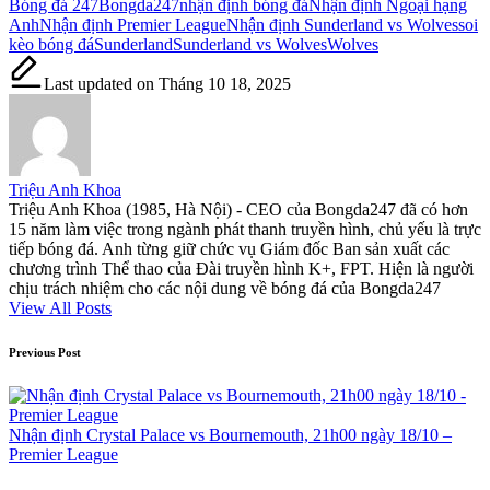
Tags:
Bóng đá 247
Bongda247
nhận định bóng đá
Nhận định Ngoại hạng
Anh
Nhận định Premier League
Nhận định Sunderland vs Wolves
soi
kèo bóng đá
Sunderland
Sunderland vs Wolves
Wolves
Last updated on Tháng 10 18, 2025
Triệu Anh Khoa
Triệu Anh Khoa (1985, Hà Nội) - CEO của Bongda247 đã có hơn
15 năm làm việc trong ngành phát thanh truyền hình, chủ yếu là trực
tiếp bóng đá. Anh từng giữ chức vụ Giám đốc Ban sản xuất các
chương trình Thể thao của Đài truyền hình K+, FPT. Hiện là người
chịu trách nhiệm cho các nội dung về bóng đá của Bongda247
View All Posts
Post
Previous Post
navigation
Nhận định Crystal Palace vs Bournemouth, 21h00 ngày 18/10 –
Premier League