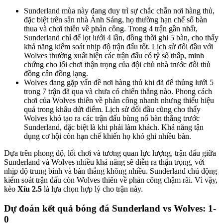
Sunderland mùa này đang duy trì sự chắc chắn nơi hàng thủ,
đặc biệt trên sân nhà Ánh Sáng, họ thường hạn chế số bàn
thua và chơi thiên về phản công. Trong 4 trận gần nhất,
Sunderland chỉ để lọt lưới 4 lần, đồng thời ghi 5 bàn, cho thấy
khả năng kiểm soát nhịp độ trận đấu tốt. Lịch sử đối đầu với
Wolves thường xuất hiện các trận đấu có tỷ số thấp, minh
chứng cho lối chơi thận trọng của đội chủ nhà trước đối thủ
đồng cân đồng lạng.
Wolves đang gặp vấn đề nơi hàng thủ khi đã để thủng lưới 5
trong 7 trận đã qua và chưa có chiến thắng nào. Phong cách
chơi của Wolves thiên về phản công nhanh nhưng thiếu hiệu
quả trong khâu dứt điểm. Lịch sử đối đầu cũng cho thấy
Wolves khó tạo ra các trận đấu bùng nổ bàn thắng trước
Sunderland, đặc biệt là khi phải làm khách. Khả năng tận
dụng cơ hội còn hạn chế khiến họ khó ghi nhiều bàn.
Dựa trên phong độ, lối chơi và tương quan lực lượng, trận đấu giữa
Sunderland và Wolves nhiều khả năng sẽ diễn ra thận trọng, với
nhịp độ trung bình và bàn thắng không nhiều. Sunderland chủ động
kiểm soát trận đấu còn Wolves thiên về phản công chậm rãi. Vì vậy,
kèo
Xỉu 2.5
là lựa chọn hợp lý cho trận này.
Dự đoán kết quả bóng đá
Sunderland vs Wolves
: 1-
0