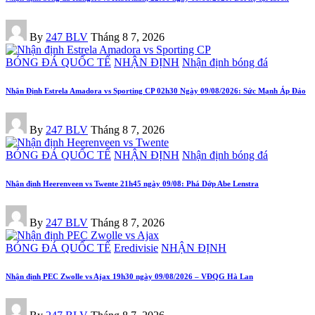
Posted
By
247 BLV
Tháng 8 7, 2026
by
Posted
BÓNG ĐÁ QUỐC TẾ
NHẬN ĐỊNH
Nhận định bóng đá
in
Nhận Định Estrela Amadora vs Sporting CP 02h30 Ngày 09/08/2026: Sức Mạnh Áp Đảo
Posted
By
247 BLV
Tháng 8 7, 2026
by
Posted
BÓNG ĐÁ QUỐC TẾ
NHẬN ĐỊNH
Nhận định bóng đá
in
Nhận định Heerenveen vs Twente 21h45 ngày 09/08: Phá Dớp Abe Lenstra
Posted
By
247 BLV
Tháng 8 7, 2026
by
Posted
BÓNG ĐÁ QUỐC TẾ
Eredivisie
NHẬN ĐỊNH
in
Nhận định PEC Zwolle vs Ajax 19h30 ngày 09/08/2026 – VĐQG Hà Lan
Posted