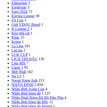
Eliteserien
2
Eredivisie
3
Euro 2024
72
Europa League
30
FA Cup
3
Giải VĐQG Brazil
1
K League 2
1
Kèo nhà cái
1
Khác
15
Korea
1
La Liga
161
LaLiga
2
LCK CUP
1
LỊCH THI ĐẤU
136
Liga MX
7
Ligue 1
95
Mới Nhất
102
Na Uy
1
Ngoại Hạng Anh
213
NHẬN ĐỊNH
1.850
Nhận định Asian Cup
4
Nhận định bóng đá
1.125
Nhận Định Bóng Đá Bồ Đào Nha
4
Nhận định bóng đá Đức
12
Nhận định bóng đá Ireland
1