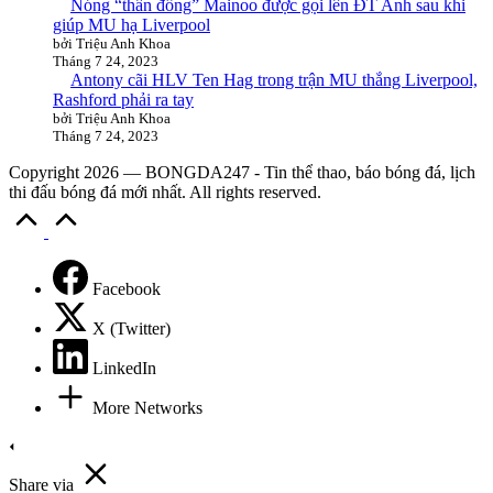
Nóng “thần đồng” Mainoo được gọi lên ĐT Anh sau khi
giúp MU hạ Liverpool
bởi Triệu Anh Khoa
Tháng 7 24, 2023
Antony cãi HLV Ten Hag trong trận MU thắng Liverpool,
Rashford phải ra tay
bởi Triệu Anh Khoa
Tháng 7 24, 2023
Copyright 2026 — BONGDA247 - Tin thể thao, báo bóng đá, lịch
thi đấu bóng đá mới nhất. All rights reserved.
Scroll
to
Top
Facebook
X (Twitter)
LinkedIn
More Networks
Share via