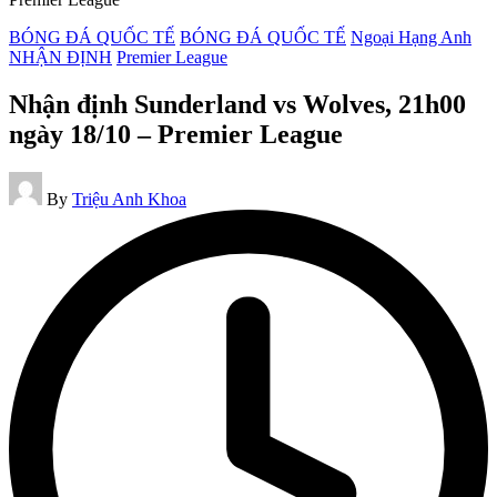
Posted
BÓNG ĐÁ QUỐC TẾ
BÓNG ĐÁ QUỐC TẾ
Ngoại Hạng Anh
in
NHẬN ĐỊNH
Premier League
Nhận định Sunderland vs Wolves, 21h00
ngày 18/10 – Premier League
Posted
By
Triệu Anh Khoa
by