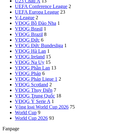
U23 Châu Á
13
UEFA Conference League
2
UEFA Europa League
23
V-League
2
VĐQG Bồ Đào Nha
1
VĐQG Brasil
1
VĐQG Brazil
8
VĐQG Đức
6
VĐQG Đức
Bundesliga
1
VĐQG Hà Lan
1
VĐQG Ireland
15
VĐQG Na Uy
15
VĐQG Phần Lan
13
VĐQG Pháp
6
VĐQG Pháp
Ligue 1
2
VĐQG Scotland
2
VĐQG Thụy Điển
7
VĐQG Trung Quốc
18
VĐQG Ý
Serie A
1
Vòng loại World Cup 2026
75
World Cup
9
World Cup 2026
93
Fanpage