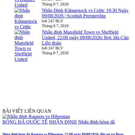
Tháng 8 7, 2026
Nhận Định Kilmarnock vs Celtic 19:30 Ngày
09/08/2026 | Scottish Premiership
bởi 247 BLV
Tháng 8 7, 2026
Nhận định Mansfield Town vs Sheffield
United, 22:00 ngày 09/08/2026: Rực lửa Cúp
Liên đoàn
bởi 247 BLV
Tháng 8 7, 2026
BÀI VIẾT LIÊN QUAN
Posted
BÓNG ĐÁ QUỐC TẾ
NHẬN ĐỊNH
Nhận định bóng đá
in
Nhận định bóng đá Rangers vs Hibernian, 22:00 ngày 09/08/2026: Đòi nợ tại Ibrox