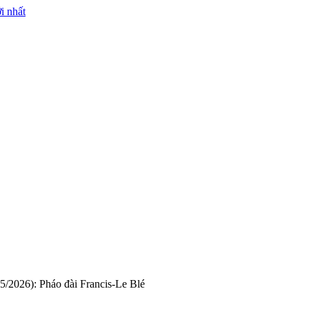
BONGDA247
-
Tin
thể
thao,
báo
bóng
đá,
lịch
thi
đấu
bóng
đá
mới
nhất
5/2026): Pháo đài Francis-Le Blé