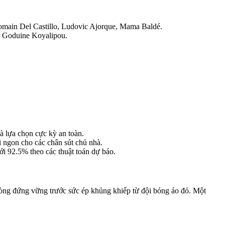
Romain Del Castillo, Ludovic Ajorque, Mama Baldé.
i; Goduine Koyalipou.
 là lựa chọn cực kỳ an toàn.
i ngon cho các chân sút chủ nhà.
ới 92.5% theo các thuật toán dự báo.
ó lòng đứng vững trước sức ép khủng khiếp từ đội bóng áo đỏ. Một