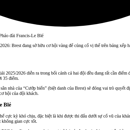
2026: Brest đang sở hữu cơ hội vàng để củng cố vị thế trên bảng xếp 
ải 2025/2026 diễn ra trong bối cảnh cả hai đội đều đang rất cần điểm đ
ới 35 điểm.
ế sân nhà của “Cướp biển” (biệt danh của Brest) sẽ đóng vai trò quyết đ
cơ hội của đội khách.
e Blé
ể cực kỳ khó chịu, đặc biệt là khi được thi đấu dưới sự cổ vũ của khán
 không gian cực tốt.