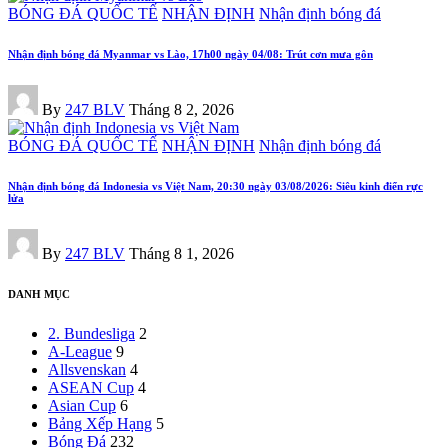
Posted
BÓNG ĐÁ QUỐC TẾ
NHẬN ĐỊNH
Nhận định bóng đá
in
Nhận định bóng đá Myanmar vs Lào, 17h00 ngày 04/08: Trút cơn mưa gôn
Posted
By
247 BLV
Tháng 8 2, 2026
by
Posted
BÓNG ĐÁ QUỐC TẾ
NHẬN ĐỊNH
Nhận định bóng đá
in
Nhận định bóng đá Indonesia vs Việt Nam, 20:30 ngày 03/08/2026: Siêu kinh điển rực
lửa
Posted
By
247 BLV
Tháng 8 1, 2026
by
DANH MỤC
2. Bundesliga
2
A-League
9
Allsvenskan
4
ASEAN Cup
4
Asian Cup
6
Bảng Xếp Hạng
5
Bóng Đá
232