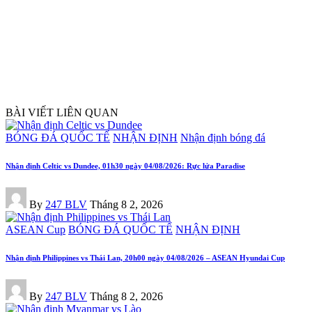
BÀI VIẾT LIÊN QUAN
Posted
BÓNG ĐÁ QUỐC TẾ
NHẬN ĐỊNH
Nhận định bóng đá
in
Nhận định Celtic vs Dundee, 01h30 ngày 04/08/2026: Rực lửa Paradise
Posted
By
247 BLV
Tháng 8 2, 2026
by
Posted
ASEAN Cup
BÓNG ĐÁ QUỐC TẾ
NHẬN ĐỊNH
in
Nhận định Philippines vs Thái Lan, 20h00 ngày 04/08/2026 – ASEAN Hyundai Cup
Posted
By
247 BLV
Tháng 8 2, 2026
by