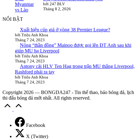
bởi 247 BLV
Tháng 8 2, 2026
NỔI BẬT
Xuất hiện cúp giả ở vòng 38 Premier League?
bởi Triệu Anh Khoa
Tháng 7 24, 2023
Nóng “thần đồng” Mainoo được gọi lên ĐT Anh sau khi
giúp MU hạ Liverpool
bởi Triệu Anh Khoa
Tháng 7 24, 2023
Antony cãi HLV Ten Hag trong trận MU thắng Liverpool,
Rashford phải ra tay
bởi Triệu Anh Khoa
Tháng 7 24, 2023
Copyright 2026 — BONGDA247 - Tin thể thao, báo bóng đá, lịch
thi đấu bóng đá mới nhất. All rights reserved.
Scroll
to
Top
Facebook
X (Twitter)