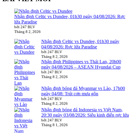
Nhận định Celtic vs Dundee, 01h30 ngày 04/08/2026: Rực
lửa Paradise
bởi 247 BLV
Tháng 8 2, 2026
Nhận định Celtic vs Dundee, 01h30 ngày
04/08/2026: Rực lửa Paradise
bởi 247 BLV
Tháng 8 2, 2026
Nhận định Philippines vs Thái Lan, 20h00
ngày 04/08/2026 – ASEAN Hyundai Cup
bởi 247 BLV
Tháng 8 2, 2026
Nhận định bóng đá Myanmar vs Lào, 17h00
ngày 04/08: Trút cơn mưa gôn
bởi 247 BLV
Tháng 8 2, 2026
Nhận định bóng đá Indonesia vs Việt Nam,
20:30 ngày 03/08/2026: Siêu kinh điển rực lửa
bởi 247 BLV
Tháng 8 1, 2026