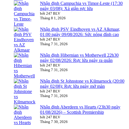
Nhận định Campuchia vs Timor-Leste (17:30
ngày 03/08): Xả giận rực lửa
bởi 247 BLV
Tháng 8 1, 2026
Nhận định PSV Eindhoven vs AZ Alkmaar,
01:00 ngày 09/08/2026: Sức nóng đỉnh cao
bởi 247 BLV
Tháng 7 31, 2026
Nhận định Hibernian vs Motherwell 22h30
ngày 02/08/2026: Rực lửa ngày ra quân
bởi 247 BLV
Tháng 7 31, 2026
Nhận định St Johnstone vs Kilmarnock (20:00
ngày 02/08): Rực lửa ngày mở màn
bởi 247 BLV
Tháng 7 31, 2026
Nhận định Aberdeen vs Hearts (23h30 ngày
01/08/2026) – Scottish Premiership
bởi 247 BLV
Tháng 7 30, 2026