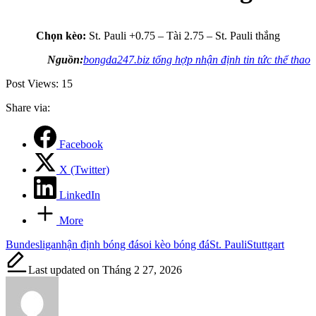
Chọn kèo:
St. Pauli +0.75 – Tài 2.75 – St. Pauli thắng
Nguồn:
bongda247.biz tổng hợp nhận định tin tức thể thao
Post Views:
15
Share via:
Facebook
X (Twitter)
LinkedIn
More
Tags:
Bundesliga
nhận định bóng đá
soi kèo bóng đá
St. Pauli
Stuttgart
Last updated on Tháng 2 27, 2026