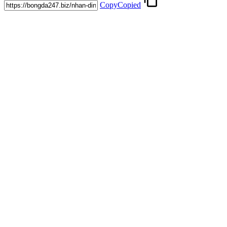
Copy
Copied