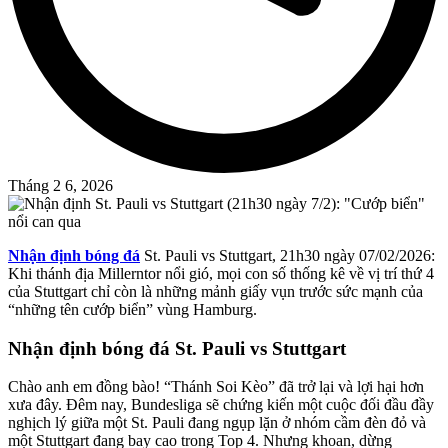
Tháng 2 6, 2026
Nhận định bóng đá
St. Pauli vs Stuttgart, 21h30 ngày 07/02/2026:
Khi thánh địa Millerntor nổi gió, mọi con số thống kê về vị trí thứ 4
của Stuttgart chỉ còn là những mảnh giấy vụn trước sức mạnh của
“những tên cướp biển” vùng Hamburg.
Nhận định bóng đá St. Pauli vs Stuttgart
Chào anh em đồng bào! “Thánh Soi Kèo” đã trở lại và lợi hại hơn
xưa đây. Đêm nay, Bundesliga sẽ chứng kiến một cuộc đối đầu đầy
nghịch lý giữa một St. Pauli đang ngụp lặn ở nhóm cầm đèn đỏ và
một Stuttgart đang bay cao trong Top 4. Nhưng khoan, dừng