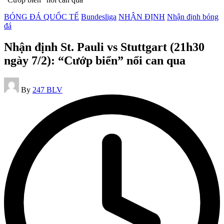
Posted
BÓNG ĐÁ QUỐC TẾ
Bundesliga
NHẬN ĐỊNH
Nhận định bóng
in
đá
Nhận định St. Pauli vs Stuttgart (21h30
ngày 7/2): “Cướp biển” nổi can qua
Posted
By
247 BLV
by