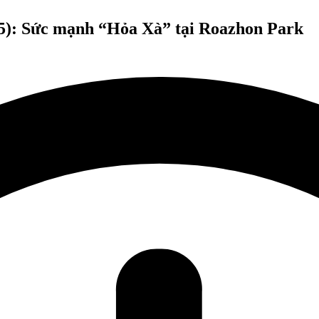
05): Sức mạnh “Hỏa Xà” tại Roazhon Park