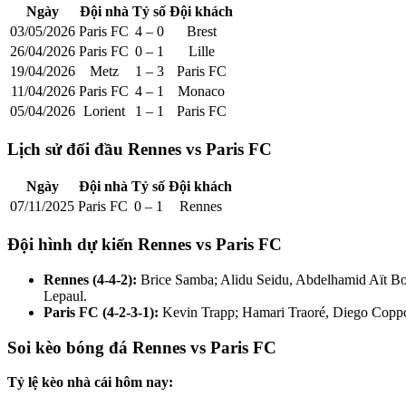
Ngày
Đội nhà
Tỷ số
Đội khách
03/05/2026
Paris FC
4 – 0
Brest
26/04/2026
Paris FC
0 – 1
Lille
19/04/2026
Metz
1 – 3
Paris FC
11/04/2026
Paris FC
4 – 1
Monaco
05/04/2026
Lorient
1 – 1
Paris FC
Lịch sử đối đầu Rennes vs Paris FC
Ngày
Đội nhà
Tỷ số
Đội khách
07/11/2025
Paris FC
0 – 1
Rennes
Đội hình dự kiến Rennes vs Paris FC
Rennes (4-4-2):
Brice Samba; Alidu Seidu, Abdelhamid Aït Bou
Lepaul.
Paris FC (4-2-3-1):
Kevin Trapp; Hamari Traoré, Diego Coppo
Soi kèo bóng đá Rennes vs Paris FC
Tỷ lệ kèo nhà cái hôm nay: