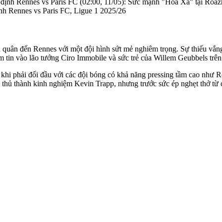
nh Rennes vs Paris FC, Ligue 1 2025/26
h quân đến Rennes với một đội hình sứt mẻ nghiêm trọng. Sự thiếu vắn
 tin vào lão tướng Ciro Immobile và sức trẻ của Willem Geubbels trê
 khi phải đối đầu với các đội bóng có khả năng pressing tầm cao như
 thủ thành kinh nghiệm Kevin Trapp, nhưng trước sức ép nghẹt thở từ