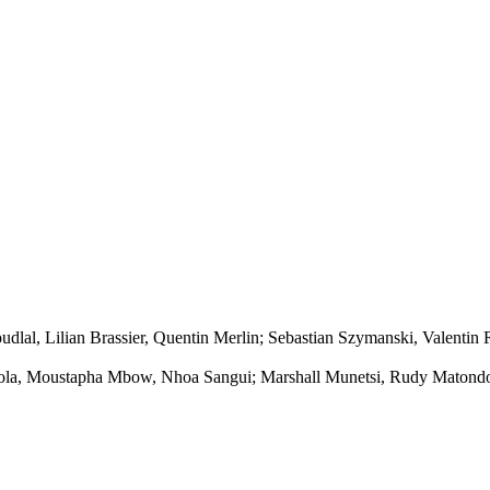
dlal, Lilian Brassier, Quentin Merlin; Sebastian Szymanski, Valenti
la, Moustapha Mbow, Nhoa Sangui; Marshall Munetsi, Rudy Matondo;