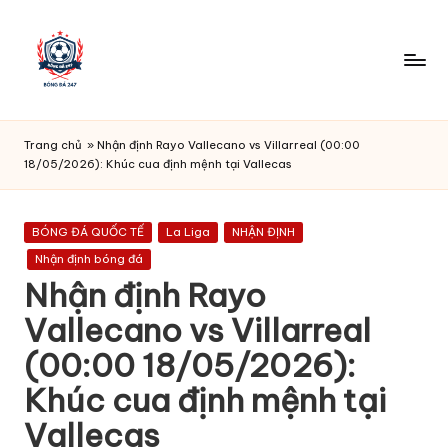
Skip
to
content
B
O
Trang chủ
»
Nhận định Rayo Vallecano vs Villarreal (00:00
N
18/05/2026): Khúc cua định mệnh tại Vallecas
G
D
A
Posted
BÓNG ĐÁ QUỐC TẾ
La Liga
NHẬN ĐỊNH
in
2
Nhận định bóng đá
4
Nhận định Rayo
7
Vallecano vs Villarreal
-
(00:00 18/05/2026):
Ti
n
Khúc cua định mệnh tại
t
Vallecas
h