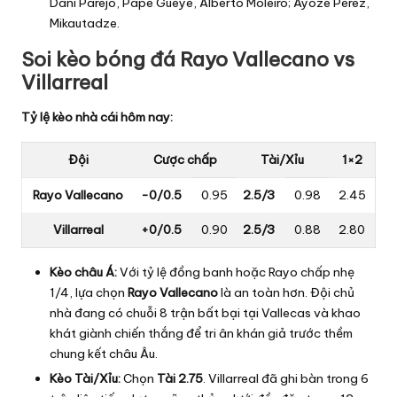
Dani Parejo, Pape Gueye, Alberto Moleiro; Ayoze Pérez,
Mikautadze.
Soi kèo bóng đá Rayo Vallecano vs
Villarreal
Tỷ lệ kèo nhà cái hôm nay:
Đội
Cược chấp
Tài/Xỉu
1×2
Rayo Vallecano
-0/0.5
0.95
2.5/3
0.98
2.45
Villarreal
+0/0.5
0.90
2.5/3
0.88
2.80
Kèo châu Á:
Với tỷ lệ đồng banh hoặc Rayo chấp nhẹ
1/4, lựa chọn
Rayo Vallecano
là an toàn hơn. Đội chủ
nhà đang có chuỗi 8 trận bất bại tại Vallecas và khao
khát giành chiến thắng để tri ân khán giả trước thềm
chung kết châu Âu.
Kèo Tài/Xỉu:
Chọn
Tài 2.75
. Villarreal đã ghi bàn trong 6