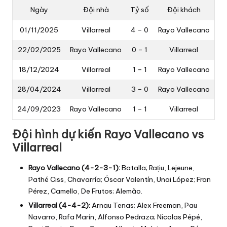
Ngày
Đội nhà
Tỷ số
Đội khách
01/11/2025
Villarreal
4 – 0
Rayo Vallecano
22/02/2025
Rayo Vallecano
0 – 1
Villarreal
18/12/2024
Villarreal
1 – 1
Rayo Vallecano
28/04/2024
Villarreal
3 – 0
Rayo Vallecano
24/09/2023
Rayo Vallecano
1 – 1
Villarreal
Đội hình dự kiến Rayo Vallecano vs
Villarreal
Rayo Vallecano (4-2-3-1):
Batalla; Rațiu, Lejeune,
Pathé Ciss, Chavarría; Óscar Valentín, Unai López; Fran
Pérez, Camello, De Frutos; Alemão.
Villarreal (4-4-2):
Arnau Tenas; Alex Freeman, Pau
Navarro, Rafa Marín, Alfonso Pedraza; Nicolas Pépé,