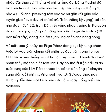
ấ
pháo đài thực sự. Thống kê chỉ ra rằng đội bóng Madrid đã
t
bất bại trong 8 trận sân nhà liên tiếp tại La Liga (thắng 4,
hòa 4). Lối chơi pressing tầm cao và sự gắn kết giữa các
tuyến giúp Rayo duy trì chỉ số xG (bàn thắng kỳ vọng) tại sân
nhà đạt mức 1.22/trận. Dù thiếu vắng nhạc trưởng Isi Palazón
do án treo giò, nhưng sự thăng hoa của Jorge de Frutos (10
bàn mùa này) đang là điểm tựa vững chắc cho hàng công.
Về mặt tâm lý, thầy trò Iñigo Pérez đang cực kỳ hưng phấn.
Việc lọt vào trận chung kết châu lục đầu tiên trong lịch sử
CLB tạo ra một luồng sinh khí mới. Tuy nhiên, “Thánh Soi Kèo”
nhận thấy một chi tiết tâm linh: Đây có thể là trận đấu tri ân
cuối cùng của HLV Pérez trước khi có tin đồn ông sẽ chuyển
sang dẫn dắt chính… Villarreal mùa tới. Sự giao thoa này
thường dẫn đến một kịch bản cởi mở và đầy cống hiến tại
Vallecas.