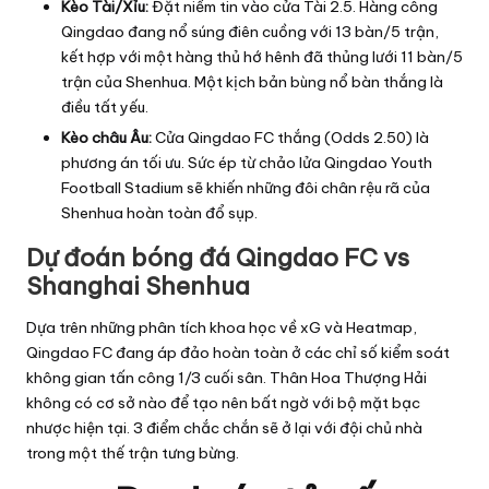
Kèo Tài/Xỉu:
Đặt niềm tin vào cửa Tài 2.5. Hàng công
Qingdao đang nổ súng điên cuồng với 13 bàn/5 trận,
kết hợp với một hàng thủ hớ hênh đã thủng lưới 11 bàn/5
trận của Shenhua. Một kịch bản bùng nổ bàn thắng là
điều tất yếu.
Kèo châu Âu:
Cửa Qingdao FC thắng (Odds 2.50) là
phương án tối ưu. Sức ép từ chảo lửa Qingdao Youth
Football Stadium sẽ khiến những đôi chân rệu rã của
Shenhua hoàn toàn đổ sụp.
Dự đoán bóng đá Qingdao FC vs
Shanghai Shenhua
Dựa trên những phân tích khoa học về xG và Heatmap,
Qingdao FC đang áp đảo hoàn toàn ở các chỉ số kiểm soát
không gian tấn công 1/3 cuối sân. Thân Hoa Thượng Hải
không có cơ sở nào để tạo nên bất ngờ với bộ mặt bạc
nhược hiện tại. 3 điểm chắc chắn sẽ ở lại với đội chủ nhà
trong một thế trận tưng bừng.