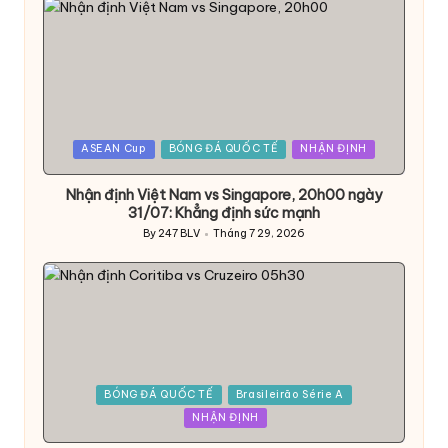
Posted
ASEAN Cup
BÓNG ĐÁ QUỐC TẾ
NHẬN ĐỊNH
in
Nhận định Việt Nam vs Singapore, 20h00 ngày
31/07: Khẳng định sức mạnh
By
247 BLV
Tháng 7 29, 2026
Posted
by
Posted
BÓNG ĐÁ QUỐC TẾ
Brasileirão Série A
in
NHẬN ĐỊNH