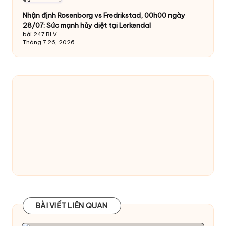
Nhận định Rosenborg vs Fredrikstad, 00h00 ngày
28/07: Sức mạnh hủy diệt tại Lerkendal
bởi 247 BLV
Tháng 7 26, 2026
BÀI VIẾT LIÊN QUAN