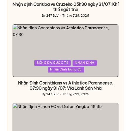
Nhận định Coritiba vs Cruzeiro 05h30 ngày 31/07: Khí
thế ngút trời
By
247 BLV
Tháng 7 29, 2026
Posted
by
Posted
BÓNG ĐÁ QUỐC TẾ
NHẬN ĐỊNH
in
Nhận định bóng đá
Nhận Định Corinthians vs Athletico Paranaense,
07:30 ngày 31/07: Vía Lành Sân Nhà
By
247 BLV
Tháng 7 29, 2026
Posted
by