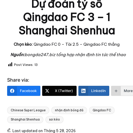
Dự đoán tỷ số
Qingdao FC 3 – 1
Shanghai Shenhua
Chọn kèo:
Qingdao FC 0 – Tài 2.5 – Qingdao FC thắng
Nguồn:
bongda247.biz tổng hợp nhận định tin tức thể thao
Post Views:
13
Share via:
Facebook
X (Twitter)
LinkedIn
More
Tags:
Chinese Super League
nhận định bóng đá
Qingdao FC
Shanghai Shenhua
soi kèo
Last updated on Tháng 5 28, 2026