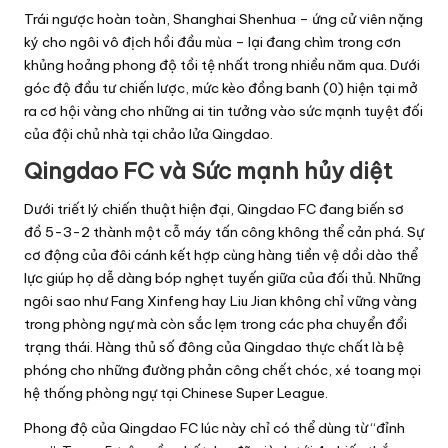
t
Trái ngược hoàn toàn, Shanghai Shenhua – ứng cử viên nặng
hi
ký cho ngôi vô địch hồi đầu mùa – lại đang chìm trong cơn
khủng hoảng phong độ tồi tệ nhất trong nhiều năm qua. Dưới
đ
góc độ đầu tư chiến lược, mức kèo đồng banh (0) hiện tại mở
ấ
ra cơ hội vàng cho những ai tin tưởng vào sức mạnh tuyệt đối
u
của đội chủ nhà tại chảo lửa Qingdao.
b
Qingdao FC và Sức mạnh hủy diệt
ó
n
Dưới triết lý chiến thuật hiện đại, Qingdao FC đang biến sơ
g
đồ 5-3-2 thành một cỗ máy tấn công không thể cản phá. Sự
đ
cơ động của đôi cánh kết hợp cùng hàng tiền vệ dồi dào thể
á
lực giúp họ dễ dàng bóp nghẹt tuyến giữa của đối thủ. Những
m
ngôi sao như Fang Xinfeng hay Liu Jian không chỉ vững vàng
trong phòng ngự mà còn sắc lẹm trong các pha chuyển đổi
ớ
trạng thái. Hàng thủ số đông của Qingdao thực chất là bệ
i
phóng cho những đường phản công chết chóc, xé toang mọi
n
hệ thống phòng ngự tại Chinese Super League.
h
Phong độ của Qingdao FC lúc này chỉ có thể dùng từ “đỉnh
ấ