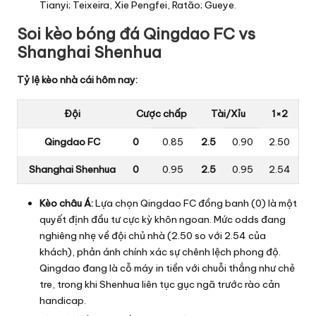
Tianyi; Teixeira, Xie Pengfei, Ratão; Gueye.
Soi kèo bóng đá Qingdao FC vs
Shanghai Shenhua
Tỷ lệ kèo nhà cái hôm nay:
Đội
Cược chấp
Tài/Xỉu
1×2
Qingdao FC
0
0.85
2.5
0.90
2.50
Shanghai Shenhua
0
0.95
2.5
0.95
2.54
Kèo châu Á:
Lựa chọn Qingdao FC đồng banh (0) là một
quyết định đầu tư cực kỳ khôn ngoan. Mức odds đang
nghiêng nhẹ về đội chủ nhà (2.50 so với 2.54 của
khách), phản ánh chính xác sự chênh lệch phong độ.
Qingdao đang là cỗ máy in tiền với chuỗi thắng như chẻ
tre, trong khi Shenhua liên tục gục ngã trước rào cản
handicap.