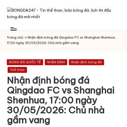
Skip
to
B
content
O
N
Trang chủ
»
Nhận định bóng đá Qingdao FC vs Shanghai Shenhua,
17:00 ngày 30/05/2026: Chủ nhà gầm vang
G
D
A
Posted
BÓNG ĐÁ QUỐC TẾ
NHẬN ĐỊNH
Nhận định bóng đá
2
in
Thể thao
4
Nhận định bóng đá
7
Qingdao FC vs Shanghai
-
Ti
Shenhua, 17:00 ngày
n
30/05/2026: Chủ nhà
t
gầm vang
h