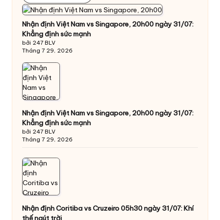
Nhận định Việt Nam vs Singapore, 20h00 ngày 31/07:
Khẳng định sức mạnh
bởi 247 BLV
Tháng 7 29, 2026
Nhận định Việt Nam vs Singapore, 20h00 ngày 31/07:
Khẳng định sức mạnh
bởi 247 BLV
Tháng 7 29, 2026
Nhận định Coritiba vs Cruzeiro 05h30 ngày 31/07: Khí
thế ngút trời