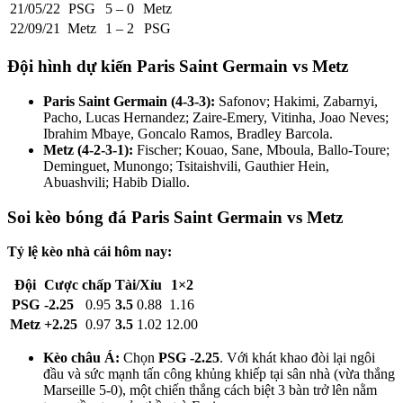
21/05/22
PSG
5 – 0
Metz
22/09/21
Metz
1 – 2
PSG
Đội hình dự kiến Paris Saint Germain vs Metz
Paris Saint Germain (4-3-3):
Safonov; Hakimi, Zabarnyi,
Pacho, Lucas Hernandez; Zaire-Emery, Vitinha, Joao Neves;
Ibrahim Mbaye, Goncalo Ramos, Bradley Barcola.
Metz (4-2-3-1):
Fischer; Kouao, Sane, Mboula, Ballo-Toure;
Deminguet, Munongo; Tsitaishvili, Gauthier Hein,
Abuashvili; Habib Diallo.
Soi kèo bóng đá Paris Saint Germain vs Metz
Tỷ lệ kèo nhà cái hôm nay:
Đội
Cược chấp
Tài/Xỉu
1×2
PSG
-2.25
0.95
3.5
0.88
1.16
Metz
+2.25
0.97
3.5
1.02
12.00
Kèo châu Á:
Chọn
PSG -2.25
. Với khát khao đòi lại ngôi
đầu và sức mạnh tấn công khủng khiếp tại sân nhà (vừa thắng
Marseille 5-0), một chiến thắng cách biệt 3 bàn trở lên nằm