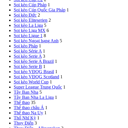
Soi kèo Cúp Pháp
1
Soi kèo Cúp Quốc Gia Pháp
1
Soi kèo Đức
2
Soi kèo Eliteserien
2
Soi kèo La Liga
5
Soi kèo Liga MX
6
Soi kèo Ligue 1
8
Soi kèo Ngoại hạng Anh
5
Soi kèo Pháp
1
Soi kèo Série A
1
Soi kèo Serie A
3
Soi kèo Serie A Brazil
1
Soi kèo Serie B
1
Soi kèo VĐQG Brasil
1
Soi kèo VĐQG Scotland
1
Soi kèo World Cup
1
Super League Trung Quốc
1
Tây Ban Nha
5
Tây Ban Nha
La Liga
1
Thể thao
35
Thể thao châu Á
1
Thể thao Na Uy
1
Thổ Nhĩ Kỳ
1
Thụy Điển
3