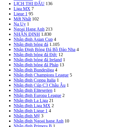
LỊCH THI ĐẤU
136
Liga MX
7
Ligue 1
95
Mới Nhất
102
Na Uy
1
Ngoại Hạng Anh
213
NHẬN ĐỊNH
1.830
Nhận định Asian Cup
4
Nhận định bóng đá
1.105
Nhận Định Bóng Đá Bồ Đào Nha
4
Nhận định bóng đá Đức
12
Nhận định bóng đá Ireland
1
Nhận định bóng đá Pháp
13
Nhận định Bundesliga
4
Nhận định Champions League
5
Nhận định Coppa Italia
1
Nhận định Cúp C3 Châu Âu
1
Nhận định Eliteserien
1
Nhận định Europa League
2
Nhận định La Liga
21
Nhận định Liga MX
2
Nhận định Ligue 1
4
Nhận định Mỹ
3
Nhận định Ngoại hạng Anh
10
Nhận định Primera B
1