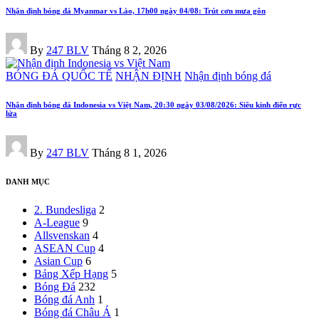
Nhận định bóng đá Myanmar vs Lào, 17h00 ngày 04/08: Trút cơn mưa gôn
Posted
By
247 BLV
Tháng 8 2, 2026
by
Posted
BÓNG ĐÁ QUỐC TẾ
NHẬN ĐỊNH
Nhận định bóng đá
in
Nhận định bóng đá Indonesia vs Việt Nam, 20:30 ngày 03/08/2026: Siêu kinh điển rực
lửa
Posted
By
247 BLV
Tháng 8 1, 2026
by
DANH MỤC
2. Bundesliga
2
A-League
9
Allsvenskan
4
ASEAN Cup
4
Asian Cup
6
Bảng Xếp Hạng
5
Bóng Đá
232
Bóng đá Anh
1
Bóng đá Châu Á
1