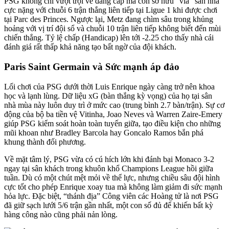
PSG không chỉ vượt trội về đẳng cấp mà còn sở hữu “vía” sân nhà
cực nặng với chuỗi 6 trận thắng liên tiếp tại Ligue 1 khi được chơi
tại Parc des Princes. Ngược lại, Metz đang chìm sâu trong khủng
hoảng với vị trí đội sổ và chuỗi 10 trận liên tiếp không biết đến mùi
chiến thắng. Tỷ lệ chấp (Handicap) lên tới -2.25 cho thấy nhà cái
đánh giá rất thấp khả năng tạo bất ngờ của đội khách.
Paris Saint Germain và Sức mạnh áp đảo
Lối chơi của PSG dưới thời Luis Enrique ngày càng trở nên khoa
học và lạnh lùng. Dữ liệu xG (bàn thắng kỳ vọng) của họ tại sân
nhà mùa này luôn duy trì ở mức cao (trung bình 2.7 bàn/trận). Sự cơ
động của bộ ba tiền vệ Vitinha, Joao Neves và Warren Zaire-Emery
giúp PSG kiểm soát hoàn toàn tuyến giữa, tạo điều kiện cho những
mũi khoan như Bradley Barcola hay Goncalo Ramos bắn phá
khung thành đối phương.
Về mặt tâm lý, PSG vừa có cú hích lớn khi đánh bại Monaco 3-2
ngay tại sân khách trong khuôn khổ Champions League hồi giữa
tuần. Dù có một chút mệt mỏi về thể lực, nhưng chiều sâu đội hình
cực tốt cho phép Enrique xoay tua mà không làm giảm đi sức mạnh
hỏa lực. Đặc biệt, “thánh địa” Công viên các Hoàng tử là nơi PSG
đã giữ sạch lưới 5/6 trận gần nhất, một con số đủ để khiến bất kỳ
hàng công nào cũng phải nản lòng.