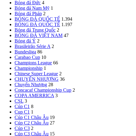
Bóng đá Đức
4
Bóng đá Nam Mỹ
1
Bóng đá Pháp
2
BÓNG ĐÁ QUỐC TẾ
1.394
BÓNG ĐÁ QUỐC TẾ
1.197
Bóng đá Trung Quốc
2
BÓNG ĐÁ VIỆT NAM
47
Bóng đá Ý
2
Brasileirão Série A
2
Bundesliga
86
Carabao Cup
10
Champions League
66
Championship
1
Chinese Super League
2
CHUYỂN NHƯỢNG
36
Chuyển Nhượng
28
Concacaf Championship Cup
2
COPA AMERRICA
3
CSL
3
Cúp C1
8
Cup C1
1
Cúp C1 Châu Âu
19
Cúp C2 Châu Âu
27
Cúp C3
2
Cúp C3 Châu Âu
15