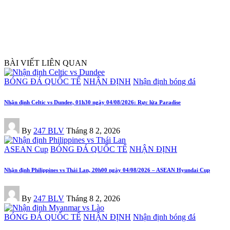
BÀI VIẾT LIÊN QUAN
Posted
BÓNG ĐÁ QUỐC TẾ
NHẬN ĐỊNH
Nhận định bóng đá
in
Nhận định Celtic vs Dundee, 01h30 ngày 04/08/2026: Rực lửa Paradise
Posted
By
247 BLV
Tháng 8 2, 2026
by
Posted
ASEAN Cup
BÓNG ĐÁ QUỐC TẾ
NHẬN ĐỊNH
in
Nhận định Philippines vs Thái Lan, 20h00 ngày 04/08/2026 – ASEAN Hyundai Cup
Posted
By
247 BLV
Tháng 8 2, 2026
by
Posted
BÓNG ĐÁ QUỐC TẾ
NHẬN ĐỊNH
Nhận định bóng đá
in