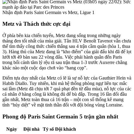
Nhận định Paris Saint Germain vs Metz, Ligue 1
Metz và Thách thức cực đại
Ở phía bên kia chiến tuyến, Metz đang sống trong những ngày
tháng đen tối nhất của mùa giải. Tân HLV Benoît Tavenot vẫn chưa
thể tìm thấy công thức chiến thắng sau 4 trận cầm quân (hòa 1, thua
3). Hàng thủ của Metz đang là “kho điểm” của giải đấu khi đã để lọt
lưới tới 49 bàn sau 22 vòng đấu. Việc phải hành quân đến Paris
trong bối cảnh tâm lý rệu rã sau trận thua 1-3 trước Auxerre chẳng
khác nào một cuộc dạo chơi vào “hang cọp”.
Điểm tựa duy nhất của Metz có lẽ là sự nỗ lực của Gauthier Hein và
Habib Diallo. Tuy nhiên, khi mà hệ thống phòng ngự liên tục mắc
sai lầm (Metz đã chịu tới 7 quả phạt đền từ đầu mùa), nỗ lực của các
cá nhân ở hàng công là không đủ để bù đắp. Trong 16 lần đối đầu
gần nhất, Metz toàn thua cả 16 trận – một con số thống kê mang
tính “hủy diệt” về mặt tinh thần đối với đội bóng vùng Lorraine.
Phong độ Paris Saint Germain 5 trận gần nhất
Ngày
Đội nhà
Tỷ số
Đội khách