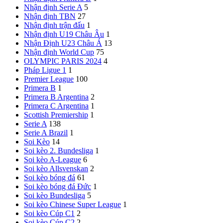
Nhận định Serie A
5
Nhận định TBN
27
Nhận định trận đấu
1
Nhận định U19 Châu Âu
1
Nhận Định U23 Châu Á
13
Nhận định World Cup
75
OLYMPIC PARIS 2024
4
Pháp
Ligue 1
1
Premier League
100
Primera B
1
Primera B Argentina
2
Primera C Argentina
1
Scottish Premiership
1
Serie A
138
Serie A Brazil
1
Soi Kèo
14
Soi kèo 2. Bundesliga
1
Soi kèo A-League
6
Soi kèo Allsvenskan
2
Soi kèo bóng đá
61
Soi kèo bóng đá Đức
1
Soi kèo Bundesliga
5
Soi kèo Chinese Super League
1
Soi kèo Cúp C1
2
Soi kèo Cúp C2
2