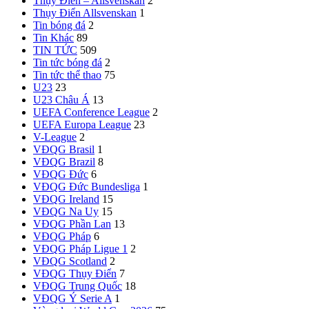
Thụy Điển – Allsvenskan
2
Thụy Điển Allsvenskan
1
Tin bóng đá
2
Tin Khác
89
TIN TỨC
509
Tin tức bóng đá
2
Tin tức thể thao
75
U23
23
U23 Châu Á
13
UEFA Conference League
2
UEFA Europa League
23
V-League
2
VĐQG Brasil
1
VĐQG Brazil
8
VĐQG Đức
6
VĐQG Đức
Bundesliga
1
VĐQG Ireland
15
VĐQG Na Uy
15
VĐQG Phần Lan
13
VĐQG Pháp
6
VĐQG Pháp
Ligue 1
2
VĐQG Scotland
2
VĐQG Thụy Điển
7
VĐQG Trung Quốc
18
VĐQG Ý
Serie A
1