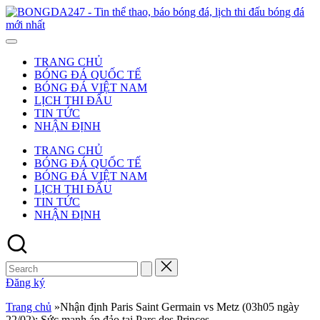
Skip
to
-
content
T
t
TRANG CHỦ
t
BÓNG ĐÁ QUỐC TẾ
b
BÓNG ĐÁ VIỆT NAM
b
LỊCH THI ĐẤU
đ
TIN TỨC
l
NHẬN ĐỊNH
t
đ
TRANG CHỦ
b
BÓNG ĐÁ QUỐC TẾ
đ
BÓNG ĐÁ VIỆT NAM
m
LỊCH THI ĐẤU
n
TIN TỨC
NHẬN ĐỊNH
Search
for:
Đăng ký
Trang chủ
»
Nhận định Paris Saint Germain vs Metz (03h05 ngày
22/02): Sức mạnh áp đảo tại Parc des Princes