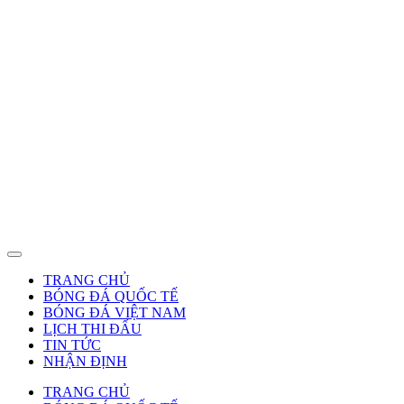
BONGDA247
-
TRANG CHỦ
Tin
BÓNG ĐÁ QUỐC TẾ
thể
BÓNG ĐÁ VIỆT NAM
thao,
LỊCH THI ĐẤU
báo
TIN TỨC
bóng
NHẬN ĐỊNH
đá,
lịch
TRANG CHỦ
thi