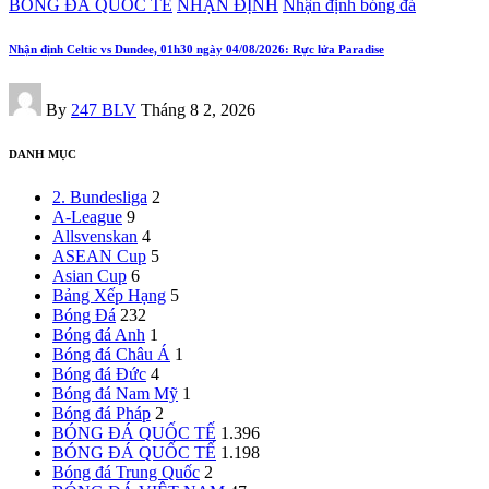
Posted
BÓNG ĐÁ QUỐC TẾ
NHẬN ĐỊNH
Nhận định bóng đá
in
Nhận định Celtic vs Dundee, 01h30 ngày 04/08/2026: Rực lửa Paradise
Posted
By
247 BLV
Tháng 8 2, 2026
by
DANH MỤC
2. Bundesliga
2
A-League
9
Allsvenskan
4
ASEAN Cup
5
Asian Cup
6
Bảng Xếp Hạng
5
Bóng Đá
232
Bóng đá Anh
1
Bóng đá Châu Á
1
Bóng đá Đức
4
Bóng đá Nam Mỹ
1
Bóng đá Pháp
2
BÓNG ĐÁ QUỐC TẾ
1.396
BÓNG ĐÁ QUỐC TẾ
1.198
Bóng đá Trung Quốc
2