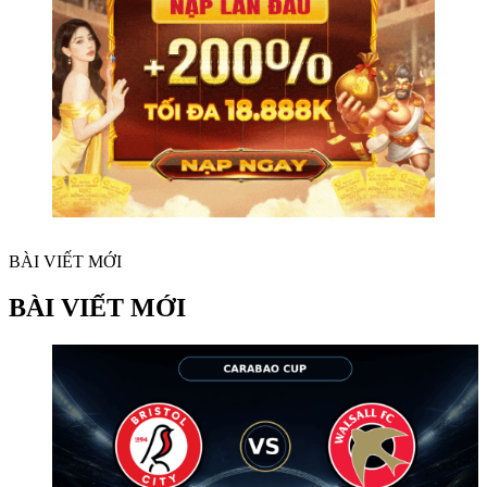
BÀI VIẾT MỚI
BÀI VIẾT MỚI