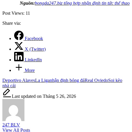
Nguồn:
bongda247.biz tổng hợp nhận định tin tức thể thao
Post Views:
11
Share via:
Facebook
X (Twitter)
LinkedIn
More
Tags:
Deportivo Alaves
La Liga
nhận định bóng đá
Real Oviedo
Soi kèo
nhà cái
Last updated on Tháng 5 26, 2026
247 BLV
View All Posts