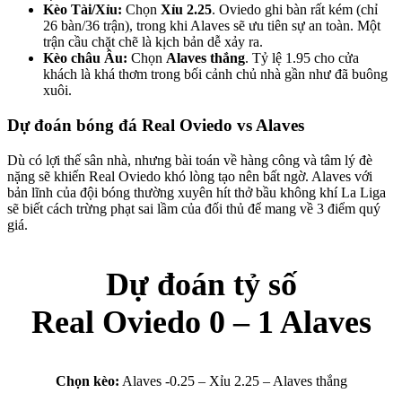
Kèo Tài/Xỉu:
Chọn
Xỉu 2.25
. Oviedo ghi bàn rất kém (chỉ
26 bàn/36 trận), trong khi Alaves sẽ ưu tiên sự an toàn. Một
trận cầu chặt chẽ là kịch bản dễ xảy ra.
Kèo châu Âu:
Chọn
Alaves thắng
. Tỷ lệ 1.95 cho cửa
khách là khá thơm trong bối cảnh chủ nhà gần như đã buông
xuôi.
Dự đoán bóng đá Real Oviedo vs Alaves
Dù có lợi thế sân nhà, nhưng bài toán về hàng công và tâm lý đè
nặng sẽ khiến Real Oviedo khó lòng tạo nên bất ngờ. Alaves với
bản lĩnh của đội bóng thường xuyên hít thở bầu không khí La Liga
sẽ biết cách trừng phạt sai lầm của đối thủ để mang về 3 điểm quý
giá.
Dự đoán tỷ số
Real Oviedo 0 – 1 Alaves
Chọn kèo:
Alaves -0.25 – Xỉu 2.25 – Alaves thắng