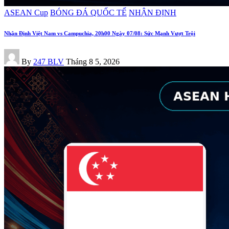
Posted
ASEAN Cup
BÓNG ĐÁ QUỐC TẾ
NHẬN ĐỊNH
in
Nhận Định Việt Nam vs Campuchia, 20h00 Ngày 07/08: Sức Mạnh Vượt Trội
Posted
By
247 BLV
Tháng 8 5, 2026
by