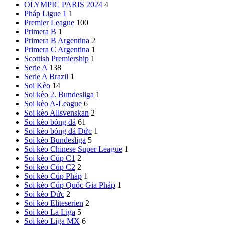
OLYMPIC PARIS 2024
4
Pháp
Ligue 1
1
Premier League
100
Primera B
1
Primera B Argentina
2
Primera C Argentina
1
Scottish Premiership
1
Serie A
138
Serie A Brazil
1
Soi Kèo
14
Soi kèo 2. Bundesliga
1
Soi kèo A-League
6
Soi kèo Allsvenskan
2
Soi kèo bóng đá
61
Soi kèo bóng đá Đức
1
Soi kèo Bundesliga
5
Soi kèo Chinese Super League
1
Soi kèo Cúp C1
2
Soi kèo Cúp C2
2
Soi kèo Cúp Pháp
1
Soi kèo Cúp Quốc Gia Pháp
1
Soi kèo Đức
2
Soi kèo Eliteserien
2
Soi kèo La Liga
5
Soi kèo Liga MX
6