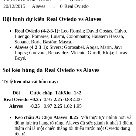
20/12/2015
Alaves
1 – 0
Real Oviedo
Đội hình dự kiến Real Oviedo vs Alaves
Real Oviedo (4-2-3-1):
Leo Román; David Costas, Calvo,
Luengo, Pomares; Luismi, Colombatto; Haissem Hassan,
Seoane, Borja Bastón; Masca.
Alaves (4-2-3-1):
Sivera; Gorosabel, Abqar, Marin, Javi
Lopez; Guevara, Benavidez; Vicente, Guridi, Rioja; Lucas
Boyé.
Soi kèo bóng đá Real Oviedo vs Alaves
Tỷ lệ kèo nhà cái hôm nay:
Đội
Cược chấp
Tài/Xỉu
1×2
Real Oviedo
+0.25
0.95
2.25
0.88
4.00
Alaves
-0.25
0.97
2.25
1.02
1.95
Kèo châu Á:
Chọn
Alaves -0.25
. Với thực lực nhỉnh hơn và
động lực trụ hạng rõ ràng, Alaves đủ sức giành ít nhất 1 điểm,
thậm chí là một chiến thắng tối thiểu trước một Oviedo đang
rệu rã.