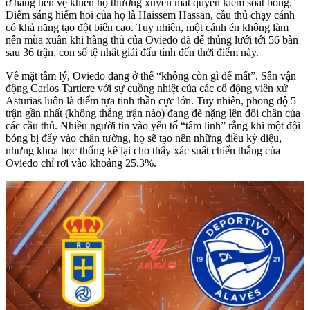
ở hàng tiền vệ khiến họ thường xuyên mất quyền kiểm soát bóng.
Điểm sáng hiếm hoi của họ là Haissem Hassan, cầu thủ chạy cánh
có khả năng tạo đột biến cao. Tuy nhiên, một cánh én không làm
nên mùa xuân khi hàng thủ của Oviedo đã để thủng lưới tới 56 bàn
sau 36 trận, con số tệ nhất giải đấu tính đến thời điểm này.
Về mặt tâm lý, Oviedo đang ở thế “không còn gì để mất”. Sân vận
động Carlos Tartiere với sự cuồng nhiệt của các cổ động viên xứ
Asturias luôn là điểm tựa tinh thần cực lớn. Tuy nhiên, phong độ 5
trận gần nhất (không thắng trận nào) đang đè nặng lên đôi chân của
các cầu thủ. Nhiều người tin vào yếu tố “tâm linh” rằng khi một đội
bóng bị đẩy vào chân tường, họ sẽ tạo nên những điều kỳ diệu,
nhưng khoa học thống kê lại cho thấy xác suất chiến thắng của
Oviedo chỉ rơi vào khoảng 25.3%.