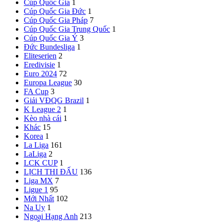
Cúp Quốc Gia
1
Cúp Quốc Gia Đức
1
Cúp Quốc Gia Pháp
7
Cúp Quốc Gia Trung Quốc
1
Cúp Quốc Gia Ý
3
Đức
Bundesliga
1
Eliteserien
2
Eredivisie
1
Euro 2024
72
Europa League
30
FA Cup
3
Giải VĐQG Brazil
1
K League 2
1
Kèo nhà cái
1
Khác
15
Korea
1
La Liga
161
LaLiga
2
LCK CUP
1
LỊCH THI ĐẤU
136
Liga MX
7
Ligue 1
95
Mới Nhất
102
Na Uy
1
Ngoại Hạng Anh
213