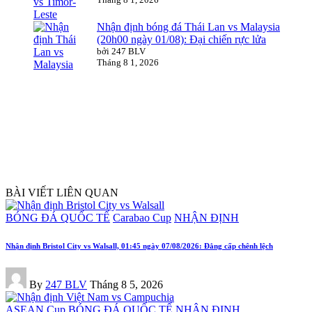
Nhận định bóng đá Thái Lan vs Malaysia
(20h00 ngày 01/08): Đại chiến rực lửa
bởi 247 BLV
Tháng 8 1, 2026
BÀI VIẾT LIÊN QUAN
Posted
BÓNG ĐÁ QUỐC TẾ
Carabao Cup
NHẬN ĐỊNH
in
Nhận định Bristol City vs Walsall, 01:45 ngày 07/08/2026: Đẳng cấp chênh lệch
Posted
By
247 BLV
Tháng 8 5, 2026
by
Posted
ASEAN Cup
BÓNG ĐÁ QUỐC TẾ
NHẬN ĐỊNH