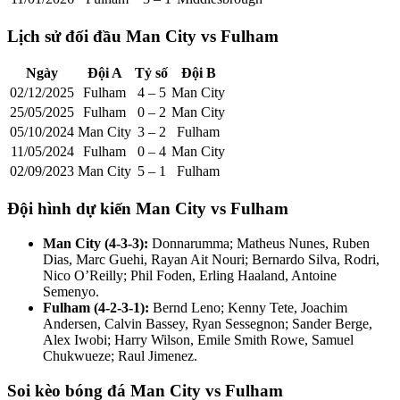
Lịch sử đối đầu Man City vs Fulham
Ngày
Đội A
Tỷ số
Đội B
02/12/2025
Fulham
4 – 5
Man City
25/05/2025
Fulham
0 – 2
Man City
05/10/2024
Man City
3 – 2
Fulham
11/05/2024
Fulham
0 – 4
Man City
02/09/2023
Man City
5 – 1
Fulham
Đội hình dự kiến Man City vs Fulham
Man City (4-3-3):
Donnarumma; Matheus Nunes, Ruben
Dias, Marc Guehi, Rayan Ait Nouri; Bernardo Silva, Rodri,
Nico O’Reilly; Phil Foden, Erling Haaland, Antoine
Semenyo.
Fulham (4-2-3-1):
Bernd Leno; Kenny Tete, Joachim
Andersen, Calvin Bassey, Ryan Sessegnon; Sander Berge,
Alex Iwobi; Harry Wilson, Emile Smith Rowe, Samuel
Chukwueze; Raul Jimenez.
Soi kèo bóng đá Man City vs Fulham