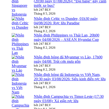
(20:00 ngày 07/08/2026): “Đại bàng” gãy cánh
trước xe bus?
bởi 247 BLV
Tháng 8 5, 2026
Nhận định Celtic vs Dundee, 01h30 ngày
04/08/2026: Rực lửa Paradise
bởi 247 BLV
Tháng 8 2, 2026
Nhận định Philippines vs Thái Lan, 20h00
ngày 04/08/2026 – ASEAN Hyundai Cup
bởi 247 BLV
Tháng 8 2, 2026
Nhận định bóng đá Myanmar vs Lào, 17h00
ngày 04/08: Trút cơn mưa gôn
bởi 247 BLV
Tháng 8 2, 2026
Nhận định bóng đá Indonesia vs Việt Nam,
20:30 ngày 03/08/2026: Siêu kinh điển rực lửa
bởi 247 BLV
Tháng 8 1, 2026
Nhận định Campuchia vs Timor-Leste (17:30
ngày 03/08): Xả giận rực lửa
bởi 247 BLV
Tháng 8 1, 2026