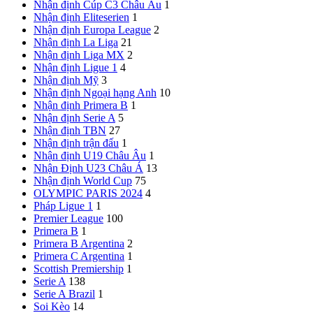
Nhận định Cúp C3 Châu Âu
1
Nhận định Eliteserien
1
Nhận định Europa League
2
Nhận định La Liga
21
Nhận định Liga MX
2
Nhận định Ligue 1
4
Nhận định Mỹ
3
Nhận định Ngoại hạng Anh
10
Nhận định Primera B
1
Nhận định Serie A
5
Nhận định TBN
27
Nhận định trận đấu
1
Nhận định U19 Châu Âu
1
Nhận Định U23 Châu Á
13
Nhận định World Cup
75
OLYMPIC PARIS 2024
4
Pháp
Ligue 1
1
Premier League
100
Primera B
1
Primera B Argentina
2
Primera C Argentina
1
Scottish Premiership
1
Serie A
138
Serie A Brazil
1
Soi Kèo
14