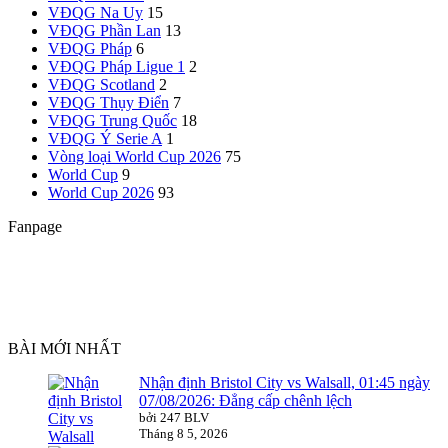
VĐQG Na Uy
15
VĐQG Phần Lan
13
VĐQG Pháp
6
VĐQG Pháp
Ligue 1
2
VĐQG Scotland
2
VĐQG Thụy Điển
7
VĐQG Trung Quốc
18
VĐQG Ý
Serie A
1
Vòng loại World Cup 2026
75
World Cup
9
World Cup 2026
93
Fanpage
BÀI MỚI NHẤT
Nhận định Bristol City vs Walsall, 01:45 ngày
07/08/2026: Đẳng cấp chênh lệch
bởi 247 BLV
Tháng 8 5, 2026