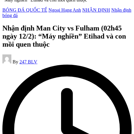
Posted
BÓNG ĐÁ QUỐC TẾ
Ngoại Hạng Anh
NHẬN ĐỊNH
Nhận định
in
bóng đá
Nhận định Man City vs Fulham (02h45
ngày 12/2): “Máy nghiền” Etihad và con
mồi quen thuộc
Posted
By
247 BLV
by