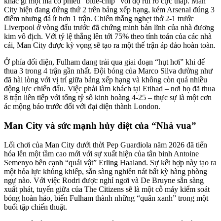
khác gì một mã cổ phiếu “blue-chip” với độ rủi ro cực thấp. Man
City hiện đang đứng thứ 2 trên bảng xếp hạng, kém Arsenal đúng 3
điểm nhưng đá ít hơn 1 trận. Chiến thắng nghẹt thở 2-1 trước
Liverpool ở vòng đấu trước đã chứng minh bản lĩnh của nhà đương
kim vô địch. Với tỷ lệ thắng lên tới 75% theo tính toán của các nhà
cái, Man City được kỳ vọng sẽ tạo ra một thế trận áp đảo hoàn toàn.
Ở phía đối diện, Fulham đang trải qua giai đoạn “hụt hơi” khi để
thua 3 trong 4 trận gần nhất. Đội bóng của Marco Silva dường như
đã hài lòng với vị trí giữa bảng xếp hạng và không còn quá nhiều
động lực chiến đấu. Việc phải làm khách tại Etihad – nơi họ đã thua
8 trận liên tiếp với tổng tỷ số kinh hoàng 4-25 – thực sự là một cơn
ác mộng báo trước đối với đại diện thành London.
Man City và sức mạnh hủy diệt của “Nhà vua”
Lối chơi của Man City dưới thời Pep Guardiola năm 2026 đã tiến
hóa lên một tầm cao mới với sự xuất hiện của tân binh Antoine
Semenyo bên cạnh “quái vật” Erling Haaland. Sự kết hợp này tạo ra
một hỏa lực khủng khiếp, sẵn sàng nghiền nát bất kỳ hàng phòng
ngự nào. Với việc Rodri được nghỉ ngơi và De Bruyne sẵn sàng
xuất phát, tuyến giữa của The Citizens sẽ là một cỗ máy kiểm soát
bóng hoàn hảo, biến Fulham thành những “quân xanh” trong một
buổi tập chiến thuật.