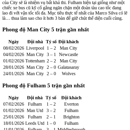
của City sẽ là nhiệm vụ bất khả thi. Fulham hiện tại giống như một
chiếc xe bus cũ kỹ cố gắng ngăn chặn một đoàn tàu cao tốc đang
lao đi với vận tốc tối đa. Mục tiêu thực tế nhất của Marco Silva có lẽ
là… thua làm sao cho ít hơn 3 bàn để giữ chút thể diện cuối cùng.
Phong độ Man City 5 trận gần nhất
Ngày
Đội nhà
Tỷ số
Đội khách
08/02/2026
Liverpool
1 – 2
Man City
04/02/2026
Man City
3 – 1
Newcastle
01/02/2026
Tottenham
2 – 2
Man City
28/01/2026
Man City
2 – 0
Galatasaray
24/01/2026
Man City
2 – 0
Wolves
Phong độ Fulham 5 trận gần nhất
Ngày
Đội nhà
Tỷ số
Đội khách
07/02/2026
Fulham
1 – 2
Everton
01/02/2026
Man Utd
3 – 2
Fulham
25/01/2026
Fulham
2 – 1
Brighton
18/01/2026
Leeds Utd
1 – 0
Fulham
11/01/2026
Fulham
3 – 1
Middlesbrough