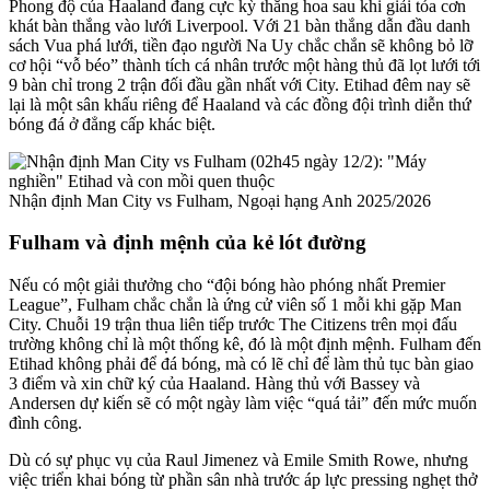
Phong độ của Haaland đang cực kỳ thăng hoa sau khi giải tỏa cơn
khát bàn thắng vào lưới Liverpool. Với 21 bàn thắng dẫn đầu danh
sách Vua phá lưới, tiền đạo người Na Uy chắc chắn sẽ không bỏ lỡ
cơ hội “vỗ béo” thành tích cá nhân trước một hàng thủ đã lọt lưới tới
9 bàn chỉ trong 2 trận đối đầu gần nhất với City. Etihad đêm nay sẽ
lại là một sân khấu riêng để Haaland và các đồng đội trình diễn thứ
bóng đá ở đẳng cấp khác biệt.
Nhận định Man City vs Fulham, Ngoại hạng Anh 2025/2026
Fulham và định mệnh của kẻ lót đường
Nếu có một giải thưởng cho “đội bóng hào phóng nhất Premier
League”, Fulham chắc chắn là ứng cử viên số 1 mỗi khi gặp Man
City. Chuỗi 19 trận thua liên tiếp trước The Citizens trên mọi đấu
trường không chỉ là một thống kê, đó là một định mệnh. Fulham đến
Etihad không phải để đá bóng, mà có lẽ chỉ để làm thủ tục bàn giao
3 điểm và xin chữ ký của Haaland. Hàng thủ với Bassey và
Andersen dự kiến sẽ có một ngày làm việc “quá tải” đến mức muốn
đình công.
Dù có sự phục vụ của Raul Jimenez và Emile Smith Rowe, nhưng
việc triển khai bóng từ phần sân nhà trước áp lực pressing nghẹt thở