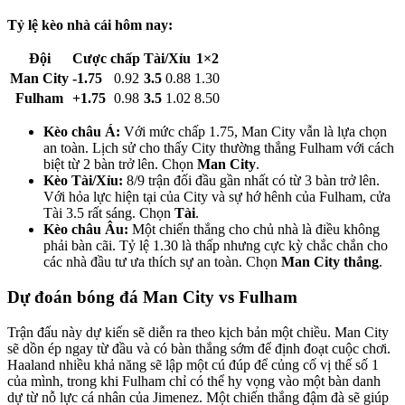
Tỷ lệ kèo nhà cái hôm nay:
Đội
Cược chấp
Tài/Xỉu
1×2
Man City
-1.75
0.92
3.5
0.88
1.30
Fulham
+1.75
0.98
3.5
1.02
8.50
Kèo châu Á:
Với mức chấp 1.75, Man City vẫn là lựa chọn
an toàn. Lịch sử cho thấy City thường thắng Fulham với cách
biệt từ 2 bàn trở lên. Chọn
Man City
.
Kèo Tài/Xỉu:
8/9 trận đối đầu gần nhất có từ 3 bàn trở lên.
Với hỏa lực hiện tại của City và sự hớ hênh của Fulham, cửa
Tài 3.5 rất sáng. Chọn
Tài
.
Kèo châu Âu:
Một chiến thắng cho chủ nhà là điều không
phải bàn cãi. Tỷ lệ 1.30 là thấp nhưng cực kỳ chắc chắn cho
các nhà đầu tư ưa thích sự an toàn. Chọn
Man City thắng
.
Dự đoán bóng đá Man City vs Fulham
Trận đấu này dự kiến sẽ diễn ra theo kịch bản một chiều. Man City
sẽ dồn ép ngay từ đầu và có bàn thắng sớm để định đoạt cuộc chơi.
Haaland nhiều khả năng sẽ lập một cú đúp để củng cố vị thế số 1
của mình, trong khi Fulham chỉ có thể hy vọng vào một bàn danh
dự từ nỗ lực cá nhân của Jimenez. Một chiến thắng đậm đà sẽ giúp