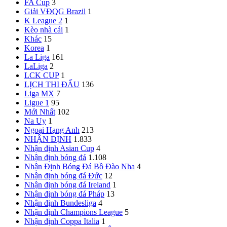
FA Cup
3
Giải VĐQG Brazil
1
K League 2
1
Kèo nhà cái
1
Khác
15
Korea
1
La Liga
161
LaLiga
2
LCK CUP
1
LỊCH THI ĐẤU
136
Liga MX
7
Ligue 1
95
Mới Nhất
102
Na Uy
1
Ngoại Hạng Anh
213
NHẬN ĐỊNH
1.833
Nhận định Asian Cup
4
Nhận định bóng đá
1.108
Nhận Định Bóng Đá Bồ Đào Nha
4
Nhận định bóng đá Đức
12
Nhận định bóng đá Ireland
1
Nhận định bóng đá Pháp
13
Nhận định Bundesliga
4
Nhận định Champions League
5
Nhận định Coppa Italia
1