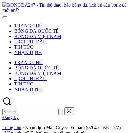
Skip
to
-
content
T
t
TRANG CHỦ
t
BÓNG ĐÁ QUỐC TẾ
b
BÓNG ĐÁ VIỆT NAM
b
LỊCH THI ĐẤU
đ
TIN TỨC
l
NHẬN ĐỊNH
t
đ
TRANG CHỦ
b
BÓNG ĐÁ QUỐC TẾ
đ
BÓNG ĐÁ VIỆT NAM
m
LỊCH THI ĐẤU
n
TIN TỨC
NHẬN ĐỊNH
Search
for:
Đăng ký
Trang chủ
»
Nhận định Man City vs Fulham (02h45 ngày 12/2):
“Máy nghiền” Etihad và con mồi quen thuộc