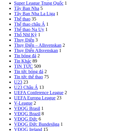
Super League Trung Quốc
1
Tây Ban Nha
5
Tây Ban Nha
La Liga
1
Thể thao
35
Thể thao châu Á
1
Thể thao Na Uy
1
Thổ Nhĩ Kỳ
1
Thụy Điển
3
Thụy Điển – Allsvenskan
2
Thụy Điển Allsvenskan
1
Tin bóng đá
2
Tin Khác
89
TIN TỨC
509
Tin tức bóng đá
2
Tin tức thể thao
75
U23
23
U23 Châu Á
13
UEFA Conference League
2
UEFA Europa League
23
V-League
2
VĐQG Brasil
1
VĐQG Brazil
8
VĐQG Đức
6
VĐQG Đức
Bundesliga
1
VĐQG Ireland
15