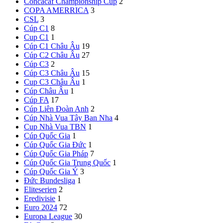
Concacaf Championship Cup
2
COPA AMERRICA
3
CSL
3
Cúp C1
8
Cup C1
1
Cúp C1 Châu Âu
19
Cúp C2 Châu Âu
27
Cúp C3
2
Cúp C3 Châu Âu
15
Cup C3 Châu Âu
1
Cúp Châu Âu
1
Cúp FA
17
Cúp Liên Đoàn Anh
2
Cúp Nhà Vua Tây Ban Nha
4
Cup Nhà Vua TBN
1
Cúp Quốc Gia
1
Cúp Quốc Gia Đức
1
Cúp Quốc Gia Pháp
7
Cúp Quốc Gia Trung Quốc
1
Cúp Quốc Gia Ý
3
Đức
Bundesliga
1
Eliteserien
2
Eredivisie
1
Euro 2024
72
Europa League
30