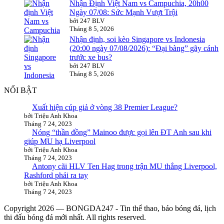
Nhận Định Việt Nam vs Campuchia, 20h00
Ngày 07/08: Sức Mạnh Vượt Trội
bởi 247 BLV
Tháng 8 5, 2026
Nhận định, soi kèo Singapore vs Indonesia
(20:00 ngày 07/08/2026): “Đại bàng” gãy cánh
trước xe bus?
bởi 247 BLV
Tháng 8 5, 2026
NỔI BẬT
Xuất hiện cúp giả ở vòng 38 Premier League?
bởi Triệu Anh Khoa
Tháng 7 24, 2023
Nóng “thần đồng” Mainoo được gọi lên ĐT Anh sau khi
giúp MU hạ Liverpool
bởi Triệu Anh Khoa
Tháng 7 24, 2023
Antony cãi HLV Ten Hag trong trận MU thắng Liverpool,
Rashford phải ra tay
bởi Triệu Anh Khoa
Tháng 7 24, 2023
Copyright 2026 — BONGDA247 - Tin thể thao, báo bóng đá, lịch
thi đấu bóng đá mới nhất. All rights reserved.