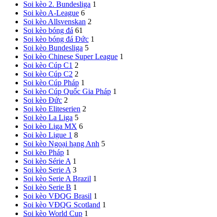
Soi kèo 2. Bundesliga
1
Soi kèo A-League
6
Soi kèo Allsvenskan
2
Soi kèo bóng đá
61
Soi kèo bóng đá Đức
1
Soi kèo Bundesliga
5
Soi kèo Chinese Super League
1
Soi kèo Cúp C1
2
Soi kèo Cúp C2
2
Soi kèo Cúp Pháp
1
Soi kèo Cúp Quốc Gia Pháp
1
Soi kèo Đức
2
Soi kèo Eliteserien
2
Soi kèo La Liga
5
Soi kèo Liga MX
6
Soi kèo Ligue 1
8
Soi kèo Ngoại hạng Anh
5
Soi kèo Pháp
1
Soi kèo Série A
1
Soi kèo Serie A
3
Soi kèo Serie A Brazil
1
Soi kèo Serie B
1
Soi kèo VĐQG Brasil
1
Soi kèo VĐQG Scotland
1
Soi kèo World Cup
1