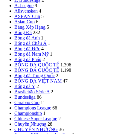
2. Bundesliga
2
A-League
9
Allsvenskan
4
ASEAN Cup
5
Asian Cup
6
Bảng Xếp Hạng
5
Bóng Đá
232
Bóng đá Anh
1
Bóng đá Châu Á
1
Bóng đá Đức
4
Bóng đá Nam Mỹ
1
Bóng đá Pháp
2
BÓNG ĐÁ QUỐC TẾ
1.396
BÓNG ĐÁ QUỐC TẾ
1.198
Bóng đá Trung Quốc
2
BÓNG ĐÁ VIỆT NAM
47
Bóng đá Ý
2
Brasileirão Série A
2
Bundesliga
86
Carabao Cup
11
Champions League
66
Championship
1
Chinese Super League
2
Chuyển Nhượng
28
CHUYỂN NHƯỢNG
36