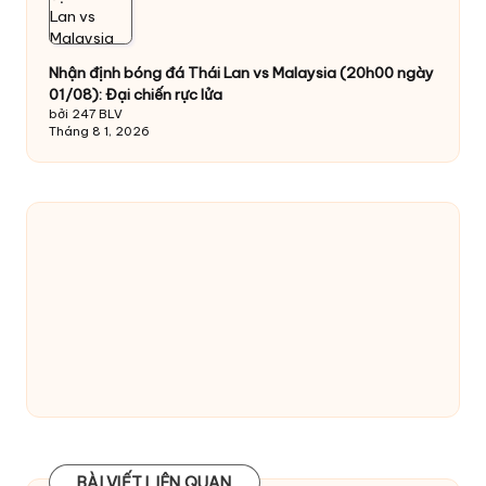
Nhận định bóng đá Thái Lan vs Malaysia (20h00 ngày
01/08): Đại chiến rực lửa
bởi 247 BLV
Tháng 8 1, 2026
BÀI VIẾT LIÊN QUAN