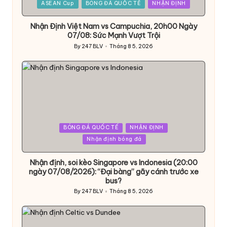
Posted
ASEAN Cup
BÓNG ĐÁ QUỐC TẾ
NHẬN ĐỊNH
in
Nhận Định Việt Nam vs Campuchia, 20h00 Ngày
07/08: Sức Mạnh Vượt Trội
By
247 BLV
Tháng 8 5, 2026
Posted
by
Posted
BÓNG ĐÁ QUỐC TẾ
NHẬN ĐỊNH
in
Nhận định bóng đá
Nhận định, soi kèo Singapore vs Indonesia (20:00
ngày 07/08/2026): “Đại bàng” gãy cánh trước xe
bus?
By
247 BLV
Tháng 8 5, 2026
Posted
by