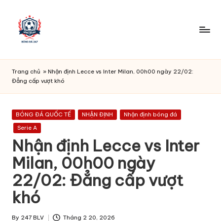
Skip
to
content
B
O
Trang chủ
»
Nhận định Lecce vs Inter Milan, 00h00 ngày 22/02:
N
Đẳng cấp vượt khó
G
D
A
Posted
BÓNG ĐÁ QUỐC TẾ
NHẬN ĐỊNH
Nhận định bóng đá
in
2
Serie A
4
Nhận định Lecce vs Inter
7
Milan, 00h00 ngày
-
22/02: Đẳng cấp vượt
Ti
n
khó
t
h
By
247 BLV
Tháng 2 20, 2026