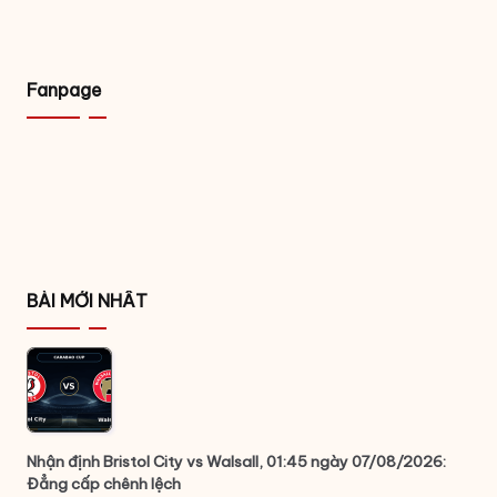
Fanpage
BÀI MỚI NHẤT
Nhận định Bristol City vs Walsall, 01:45 ngày 07/08/2026:
Đẳng cấp chênh lệch