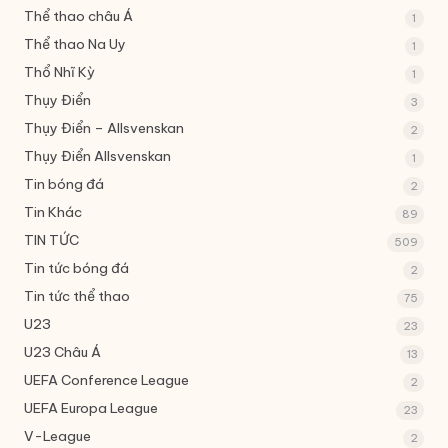
Thể thao châu Á
1
Thể thao Na Uy
1
Thổ Nhĩ Kỳ
1
Thụy Điển
3
Thụy Điển – Allsvenskan
2
Thụy Điển Allsvenskan
1
Tin bóng đá
2
Tin Khác
89
TIN TỨC
509
Tin tức bóng đá
2
Tin tức thể thao
75
U23
23
U23 Châu Á
13
UEFA Conference League
2
UEFA Europa League
23
V-League
2