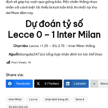
địch sẽ giúp họ vượt qua giông bão. Một chiến thắng nhọc
nhằn với cách biệt tối thiểu là kịch bản khả thi nhất tại Via
del Mare đêm nay.
Dự đoán tỷ số
Lecce 0 – 1 Inter Milan
Chọn kèo:
Lecce +1.25 – Xỉu 2.75 – Inter Milan thắng
Nguồn:
bongda247.biz tổng hợp nhận định tin tức thể thao
Post Views:
14
Share via:
Facebook
X (Twitter)
LinkedIn
More
Tags:
Inter Milan
Lecce
nhận định bóng đá
Serie A
Soi kèo nhà cái