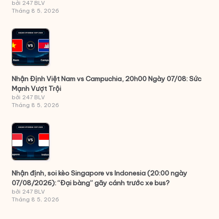
bởi 247 BLV
Tháng 8 5, 2026
Nhận Định Việt Nam vs Campuchia, 20h00 Ngày 07/08: Sức
Mạnh Vượt Trội
bởi 247 BLV
Tháng 8 5, 2026
Nhận định, soi kèo Singapore vs Indonesia (20:00 ngày
07/08/2026): “Đại bàng” gãy cánh trước xe bus?
bởi 247 BLV
Tháng 8 5, 2026