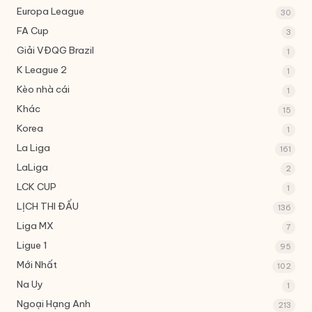
Europa League
30
FA Cup
3
Giải VĐQG Brazil
1
K League 2
1
Kèo nhà cái
1
Khác
15
Korea
1
La Liga
161
LaLiga
2
LCK CUP
1
LỊCH THI ĐẤU
136
Liga MX
7
Ligue 1
95
Mới Nhất
102
Na Uy
1
Ngoại Hạng Anh
213