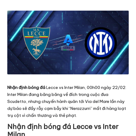
Posted
ể
by
t
h
a
o,
b
á
o
b
ó
n
Nhận định bóng đá
Lecce vs Inter Milan, 00h00 ngày 22/02:
g
Inter Milan đang băng băng về đích trong cuộc đua
đ
Scudetto, nhưng chuyến hành quân tới Via del Mare lần này
á
dự báo sẽ đầy rẫy cạm bẫy khi “Nerazzurri” mất đi hàng loạt
trụ cột vì chấn thương và thẻ phạt.
,
lị
Nhận định bóng đá Lecce vs Inter
c
Milan