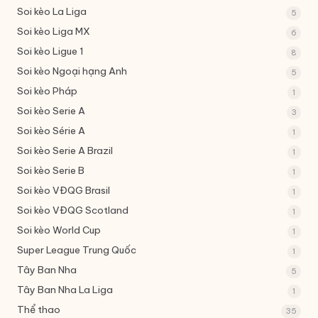
Soi kèo La Liga
5
Soi kèo Liga MX
6
Soi kèo Ligue 1
8
Soi kèo Ngoại hạng Anh
5
Soi kèo Pháp
1
Soi kèo Serie A
3
Soi kèo Série A
1
Soi kèo Serie A Brazil
1
Soi kèo Serie B
1
Soi kèo VĐQG Brasil
1
Soi kèo VĐQG Scotland
1
Soi kèo World Cup
1
Super League Trung Quốc
1
Tây Ban Nha
5
Tây Ban Nha
La Liga
1
Thể thao
35