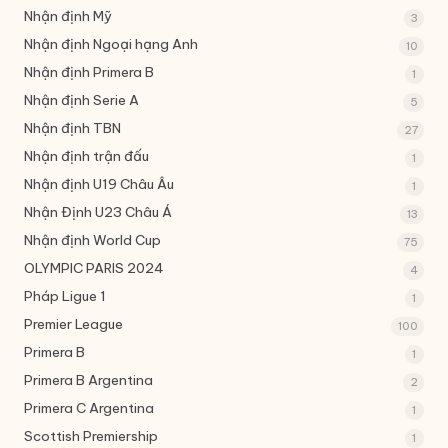
Nhận định Mỹ
3
Nhận định Ngoại hạng Anh
10
Nhận định Primera B
1
Nhận định Serie A
5
Nhận định TBN
27
Nhận định trận đấu
1
Nhận định U19 Châu Âu
1
Nhận Định U23 Châu Á
13
Nhận định World Cup
75
OLYMPIC PARIS 2024
4
Pháp
Ligue 1
1
Premier League
100
Primera B
1
Primera B Argentina
2
Primera C Argentina
1
Scottish Premiership
1