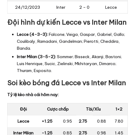
24/12/2023
Inter
2 – 0
Lecce
Đội hình dự kiến Lecce vs Inter Milan
Lecce (4-3-3):
Falcone; Veiga, Gaspar, Gabriel, Gallo;
Coulibaly, Ramadani, Gandelman; Pierotti, Cheddira,
Banda.
Inter Milan (3-5-2):
Sommer; Bisseck, Akanji, Bastoni;
Luis Henrique, Sucic, Zielinski, Mkhitaryan, Dimarco;
Thuram, Esposito.
Soi kèo bóng đá Lecce vs Inter Milan
Tỷ lệ kèo nhà cái hôm nay:
Đội
Cược chấp
Tài/Xỉu
1×2
Lecce
+1.25
0.95
2.75
0.88
7.80
Inter Milan
-1.25
0.85
2.75
0.98
1.45