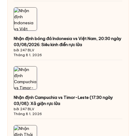
Nhận định bóng đá Indonesia vs Việt Nam, 20:30 ngày
03/08/2026: Siêu kinh điển rực lửa
bởi 247 BLV
Tháng 8 1, 2026
Nhận định Campuchia vs Timor-Leste (17:30 ngày
03/08): Xả giận rực lửa
bởi 247 BLV
Tháng 8 1, 2026