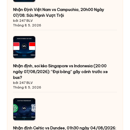
Nhận Định Việt Nam vs Campuchia, 20h00 Ngày
07/08: Sức Mạnh Vượt Trội
bởi 247 BLV
Tháng 8 5, 2026
Nhận định, soi kèo Singapore vs Indonesia (20:00
ngày 07/08/2026): “Đại bàng” gãy cánh trước xe
bus?
bởi 247 BLV
Tháng 8 5, 2026
Nhận định Celtic vs Dundee, 01h30 ngày 04/08/2026: