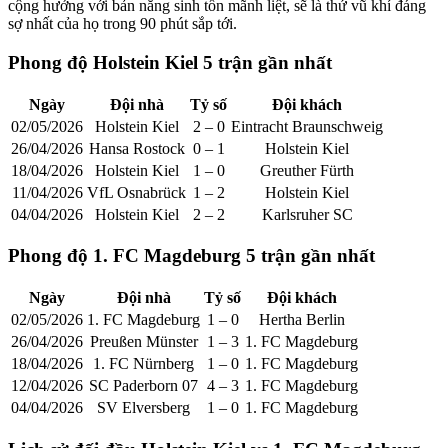
cộng hưởng với bản năng sinh tồn mãnh liệt, sẽ là thứ vũ khí đáng
sợ nhất của họ trong 90 phút sắp tới.
Phong độ Holstein Kiel 5 trận gần nhất
Ngày
Đội nhà
Tỷ số
Đội khách
02/05/2026
Holstein Kiel
2 – 0
Eintracht Braunschweig
26/04/2026
Hansa Rostock
0 – 1
Holstein Kiel
18/04/2026
Holstein Kiel
1 – 0
Greuther Fürth
11/04/2026
VfL Osnabrück
1 – 2
Holstein Kiel
04/04/2026
Holstein Kiel
2 – 2
Karlsruher SC
Phong độ 1. FC Magdeburg 5 trận gần nhất
Ngày
Đội nhà
Tỷ số
Đội khách
02/05/2026
1. FC Magdeburg
1 – 0
Hertha Berlin
26/04/2026
Preußen Münster
1 – 3
1. FC Magdeburg
18/04/2026
1. FC Nürnberg
1 – 0
1. FC Magdeburg
12/04/2026
SC Paderborn 07
4 – 3
1. FC Magdeburg
04/04/2026
SV Elversberg
1 – 0
1. FC Magdeburg