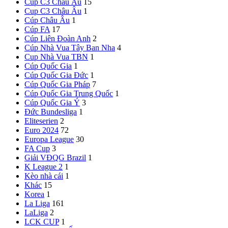
Cúp C3 Châu Âu
15
Cup C3 Châu Âu
1
Cúp Châu Âu
1
Cúp FA
17
Cúp Liên Đoàn Anh
2
Cúp Nhà Vua Tây Ban Nha
4
Cup Nhà Vua TBN
1
Cúp Quốc Gia
1
Cúp Quốc Gia Đức
1
Cúp Quốc Gia Pháp
7
Cúp Quốc Gia Trung Quốc
1
Cúp Quốc Gia Ý
3
Đức
Bundesliga
1
Eliteserien
2
Euro 2024
72
Europa League
30
FA Cup
3
Giải VĐQG Brazil
1
K League 2
1
Kèo nhà cái
1
Khác
15
Korea
1
La Liga
161
LaLiga
2
LCK CUP
1