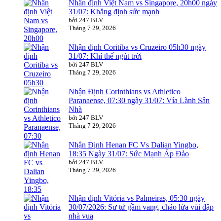
Nhận định Việt Nam vs Singapore, 20h00 ngày
31/07: Khẳng định sức mạnh
bởi 247 BLV
Tháng 7 29, 2026
Nhận định Coritiba vs Cruzeiro 05h30 ngày
31/07: Khí thế ngút trời
bởi 247 BLV
Tháng 7 29, 2026
Nhận Định Corinthians vs Athletico
Paranaense, 07:30 ngày 31/07: Vía Lành Sân
Nhà
bởi 247 BLV
Tháng 7 29, 2026
Nhận Định Henan FC Vs Dalian Yingbo,
18:35 Ngày 31/07: Sức Mạnh Áp Đảo
bởi 247 BLV
Tháng 7 29, 2026
Nhận định Vitória vs Palmeiras, 05:30 ngày
30/07/2026: Sư tử gầm vang, chảo lửa vùi dập
nhà vua