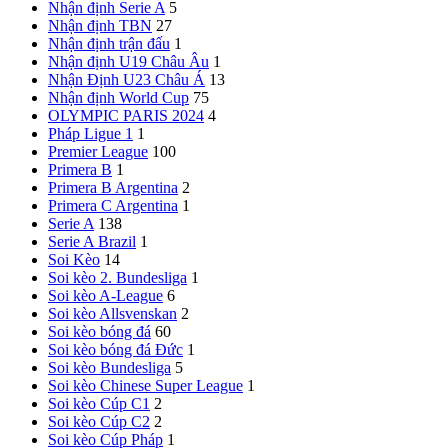
Nhận định Serie A
5
Nhận định TBN
27
Nhận định trận đấu
1
Nhận định U19 Châu Âu
1
Nhận Định U23 Châu Á
13
Nhận định World Cup
75
OLYMPIC PARIS 2024
4
Pháp
Ligue 1
1
Premier League
100
Primera B
1
Primera B Argentina
2
Primera C Argentina
1
Serie A
138
Serie A Brazil
1
Soi Kèo
14
Soi kèo 2. Bundesliga
1
Soi kèo A-League
6
Soi kèo Allsvenskan
2
Soi kèo bóng đá
60
Soi kèo bóng đá Đức
1
Soi kèo Bundesliga
5
Soi kèo Chinese Super League
1
Soi kèo Cúp C1
2
Soi kèo Cúp C2
2
Soi kèo Cúp Pháp
1