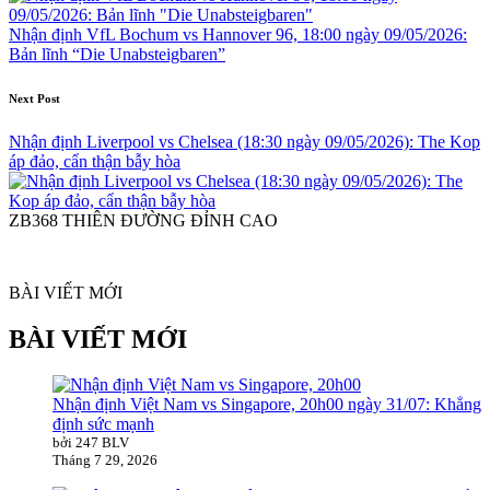
Nhận định VfL Bochum vs Hannover 96, 18:00 ngày 09/05/2026:
Bản lĩnh “Die Unabsteigbaren”
Next Post
Nhận định Liverpool vs Chelsea (18:30 ngày 09/05/2026): The Kop
áp đảo, cẩn thận bẫy hòa
ZB368 THIÊN ĐƯỜNG ĐỈNH CAO
BÀI VIẾT MỚI
BÀI VIẾT MỚI
Nhận định Việt Nam vs Singapore, 20h00 ngày 31/07: Khẳng
định sức mạnh
bởi 247 BLV
Tháng 7 29, 2026