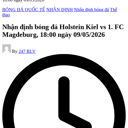
Posted
BÓNG ĐÁ QUỐC TẾ
NHẬN ĐỊNH
Nhận định bóng đá
Thể
in
thao
Nhận định bóng đá Holstein Kiel vs 1. FC
Magdeburg, 18:00 ngày 09/05/2026
Posted
By
247 BLV
by