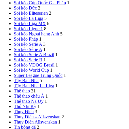
Soi kèo Cúp Quốc Gia Pháp
1
Soi kèo Đức
2
Soi kèo Eliteserien
2
Soi kèo La Liga
5
Soi kèo Liga MX
6
Soi kèo Ligue 1
8
Soi kèo Ngoại hạng Anh
5
Soi kèo Pháp
1
Soi kèo Serie A
3
Soi kèo Série A
1
Soi kèo Serie A Brazil
1
Soi kèo Serie B
1
Soi kèo VĐQG Brasil
1
Soi kèo World Cup
1
Super League Trung Quốc
1
Tây Ban Nha
5
Tây Ban Nha
La Liga
1
Thể thao
31
Thể thao châu Á
1
Thể thao Na Uy
1
Thổ Nhĩ Kỳ
1
Thụy Điển
3
Thụy Điển – Allsvenskan
2
Thụy Điển Allsvenskan
1
Tin bóng đá
2