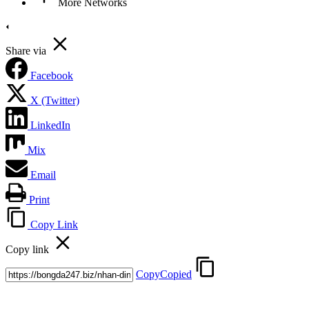
More Networks
Share via
Facebook
X (Twitter)
LinkedIn
Mix
Email
Print
Copy Link
Copy link
Copy
Copied