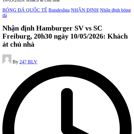
Posted
BÓNG ĐÁ QUỐC TẾ
Bundesliga
NHẬN ĐỊNH
Nhận định bóng
in
đá
Nhận định Hamburger SV vs SC
Freiburg, 20h30 ngày 10/05/2026: Khách
át chủ nhà
Posted
By
247 BLV
by