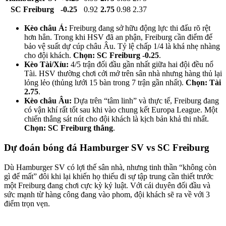
SC Freiburg
-0.25
0.92
2.75
0.98
2.37
Kèo châu Á:
Freiburg đang sở hữu động lực thi đấu rõ rệt
hơn hẳn. Trong khi HSV đã an phận, Freiburg cần điểm để
bảo vệ suất dự cúp châu Âu. Tỷ lệ chấp 1/4 là khá nhẹ nhàng
cho đội khách.
Chọn: SC Freiburg -0.25
.
Kèo Tài/Xỉu:
4/5 trận đối đầu gần nhất giữa hai đội đều nổ
Tài. HSV thường chơi cởi mở trên sân nhà nhưng hàng thủ lại
lỏng lẻo (thủng lưới 15 bàn trong 7 trận gần nhất).
Chọn: Tài
2.75
.
Kèo châu Âu:
Dựa trên “tâm linh” và thực tế, Freiburg đang
có vận khí rất tốt sau khi vào chung kết Europa League. Một
chiến thắng sát nút cho đội khách là kịch bản khả thi nhất.
Chọn: SC Freiburg thắng
.
Dự đoán bóng đá Hamburger SV vs SC Freiburg
Dù Hamburger SV có lợi thế sân nhà, nhưng tinh thần “không còn
gì để mất” đôi khi lại khiến họ thiếu đi sự tập trung cần thiết trước
một Freiburg đang chơi cực kỳ kỷ luật. Với cái duyên đối đầu và
sức mạnh từ hàng công đang vào phom, đội khách sẽ ra về với 3
điểm trọn vẹn.