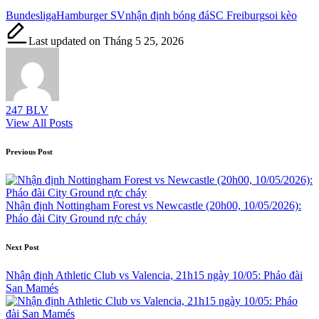
Tags:
Bundesliga
Hamburger SV
nhận định bóng đá
SC Freiburg
soi kèo
Last updated on Tháng 5 25, 2026
247 BLV
View All Posts
Post
Previous Post
navigation
Nhận định Nottingham Forest vs Newcastle (20h00, 10/05/2026):
Pháo đài City Ground rực cháy
Next Post
Nhận định Athletic Club vs Valencia, 21h15 ngày 10/05: Pháo đài
San Mamés