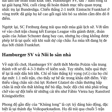
hai tâm thế hoàn toàn khác biệt. Hamburger SV, sau 7 năm ròng rã
tại giải hạng Nhì, cuối cùng đã hoàn thành mục tiêu quan trọng
nhất: trụ lại Bundesliga. Chiến thắng 2-1 trước Eintracht Frankfurt ở
vòng trước đã giúp họ kê cao gối ngủ khi bỏ xa nhóm cầm đèn đỏ 8
điểm.
Ngược lại, SC Freiburg đang trải qua một mùa giải lịch sử. Với tấm
vé vào chơi trận chung kết Europa League vừa giành được, đoàn
quân của Julian Schuster đang bay cao, nhưng họ cũng không được
phép lơ là tại quốc nội khi suất dự cúp châu Âu mùa tới đang bị đe
dọa bởi chính Frankfurt.
Hamburger SV và Nỗi lo sân nhà
Về mặt lối chơi, Hamburger SV dưới thời Merlin Polzin vẫn trung
thành với sơ đồ 4-3-3 thiên về kiểm soát. Tuy nhiên, hiệu quả thực
tế lại là một dấu hỏi lớn. Chỉ số bàn thắng kỳ vọng (xG) của họ chỉ
đạt mức 1.1 mỗi trận, cho thấy sự bế tắc trong khâu dứt điểm. Việc
thiếu vắng chân sút chủ lực Robert Glatzel do chấn thương bắp
chân là một tổn thất không thể bù đắp, buộc đội chủ nhà phải trông
chờ vào sự đột biến từ những cái tên như Fábio Vieira hay Ransford
Königsdörffer.
Phong độ gần đây của “Khủng long” là cực kỳ đáng báo động, đặc
biệt là tại thánh địa Volksparkstadion. Họ đã trải qua chuỗi 5 trận