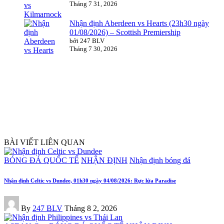
Tháng 7 31, 2026
Nhận định Aberdeen vs Hearts (23h30 ngày
01/08/2026) – Scottish Premiership
bởi 247 BLV
Tháng 7 30, 2026
BÀI VIẾT LIÊN QUAN
Posted
BÓNG ĐÁ QUỐC TẾ
NHẬN ĐỊNH
Nhận định bóng đá
in
Nhận định Celtic vs Dundee, 01h30 ngày 04/08/2026: Rực lửa Paradise
Posted
By
247 BLV
Tháng 8 2, 2026
by