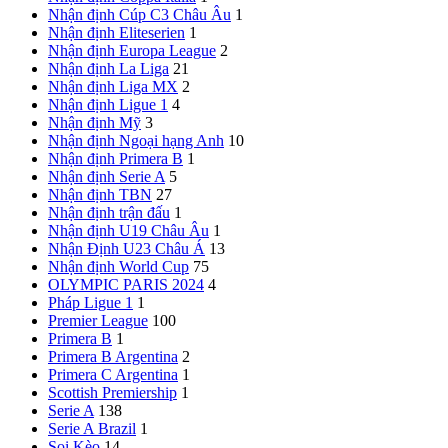
Nhận định Cúp C3 Châu Âu
1
Nhận định Eliteserien
1
Nhận định Europa League
2
Nhận định La Liga
21
Nhận định Liga MX
2
Nhận định Ligue 1
4
Nhận định Mỹ
3
Nhận định Ngoại hạng Anh
10
Nhận định Primera B
1
Nhận định Serie A
5
Nhận định TBN
27
Nhận định trận đấu
1
Nhận định U19 Châu Âu
1
Nhận Định U23 Châu Á
13
Nhận định World Cup
75
OLYMPIC PARIS 2024
4
Pháp
Ligue 1
1
Premier League
100
Primera B
1
Primera B Argentina
2
Primera C Argentina
1
Scottish Premiership
1
Serie A
138
Serie A Brazil
1
Soi Kèo
14