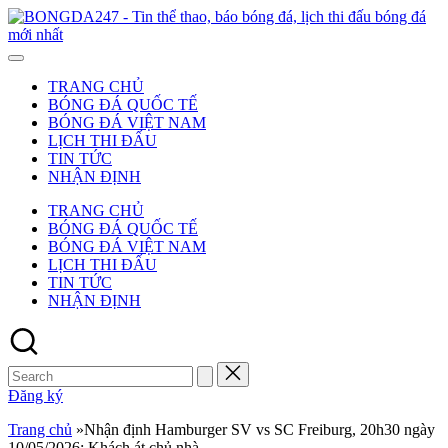
Skip
to
-
content
T
t
TRANG CHỦ
t
BÓNG ĐÁ QUỐC TẾ
b
BÓNG ĐÁ VIỆT NAM
b
LỊCH THI ĐẤU
đ
TIN TỨC
l
NHẬN ĐỊNH
t
đ
TRANG CHỦ
b
BÓNG ĐÁ QUỐC TẾ
đ
BÓNG ĐÁ VIỆT NAM
m
LỊCH THI ĐẤU
n
TIN TỨC
NHẬN ĐỊNH
Search
for:
Đăng ký
Trang chủ
»
Nhận định Hamburger SV vs SC Freiburg, 20h30 ngày
10/05/2026: Khách át chủ nhà