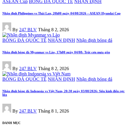
Posted
ASEAN Cup
BÓNG ĐÁ QUỐC TẾ
NHẬN ĐỊNH
in
Nhận định Philippines vs Thái Lan, 20h00 ngày 04/08/2026 – ASEAN Hyundai Cup
Posted
By
247 BLV
Tháng 8 2, 2026
by
Posted
BÓNG ĐÁ QUỐC TẾ
NHẬN ĐỊNH
Nhận định bóng đá
in
Nhận định bóng đá Myanmar vs Lào, 17h00 ngày 04/08: Trút cơn mưa gôn
Posted
By
247 BLV
Tháng 8 2, 2026
by
Posted
BÓNG ĐÁ QUỐC TẾ
NHẬN ĐỊNH
Nhận định bóng đá
in
Nhận định bóng đá Indonesia vs Việt Nam, 20:30 ngày 03/08/2026: Siêu kinh điển rực
lửa
Posted
By
247 BLV
Tháng 8 1, 2026
by
DANH MỤC