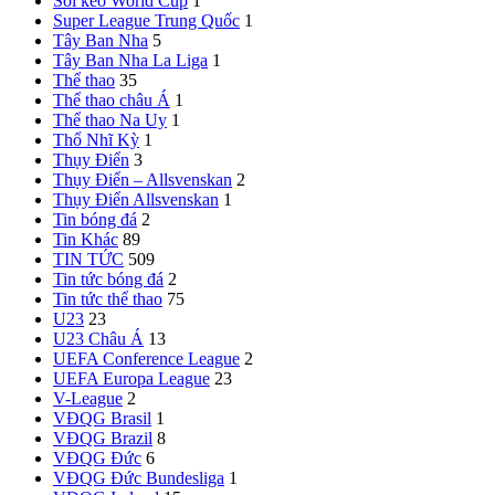
Soi kèo World Cup
1
Super League Trung Quốc
1
Tây Ban Nha
5
Tây Ban Nha
La Liga
1
Thể thao
35
Thể thao châu Á
1
Thể thao Na Uy
1
Thổ Nhĩ Kỳ
1
Thụy Điển
3
Thụy Điển – Allsvenskan
2
Thụy Điển Allsvenskan
1
Tin bóng đá
2
Tin Khác
89
TIN TỨC
509
Tin tức bóng đá
2
Tin tức thể thao
75
U23
23
U23 Châu Á
13
UEFA Conference League
2
UEFA Europa League
23
V-League
2
VĐQG Brasil
1
VĐQG Brazil
8
VĐQG Đức
6
VĐQG Đức
Bundesliga
1