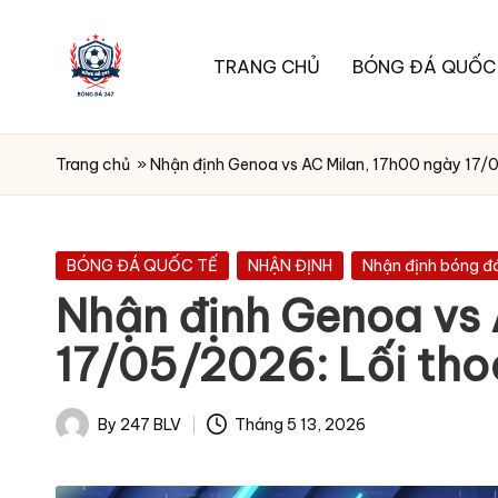
Skip
TRANG CHỦ
BÓNG ĐÁ QUỐC
to
B
content
O
Trang chủ
»
Nhận định Genoa vs AC Milan, 17h00 ngày 17/0
N
G
D
Posted
BÓNG ĐÁ QUỐC TẾ
NHẬN ĐỊNH
Nhận định bóng đ
in
A
Nhận định Genoa vs 
2
17/05/2026: Lối tho
4
7
By
247 BLV
Tháng 5 13, 2026
Posted
-
by
Ti