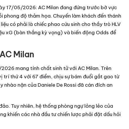
ày 17/05/2026: AC Milan đang đứng trước bờ vực
i phong độ thảm họa. Chuyến làm khách đến thánh
liệu có phải là chiếc phao cứu sinh cho thầy trò HLV
liệu xG (bàn thắng kỳ vọng) và biến động Odds để
 AC Milan
2026 mang tính chất sinh tử với AC Milan. Trên
 trí thứ 4 với 67 điểm, chịu sự bám đuổi gắt gao từ
y nhào nặn của Daniele De Rossi đã cán đích an
 đảo. Tuy nhiên, hệ thống phòng ngự lỏng lẻo của
ang khiến các nhà đầu tư chiến lược phải đặt dấu hỏi