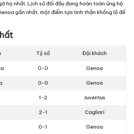
gờ họ nhất. Lịch sử đối đầu đang hoàn toàn ủng hộ
 Genoa gần nhất, một điểm tựa tinh thần khổng lồ để
hất
à
Tỷ số
Đội khách
na
0-0
Genoa
a
0-0
Genoa
1-2
Juventus
2-1
Cagliari
a
0-1
Genoa