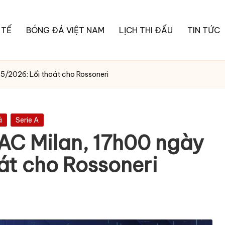
 TẾ
BÓNG ĐÁ VIỆT NAM
LỊCH THI ĐẤU
TIN TỨC
5/2026: Lối thoát cho Rossoneri
á
Serie A
AC Milan, 17h00 ngày
át cho Rossoneri