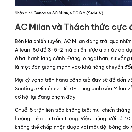
Nhận định Genoa vs AC Milan, VĐQG Ý (Serie A)
AC Milan và Thách thức cực 
Bên kia chiến tuyến, AC Milan đang trải qua nhữ
Allegri. Sơ đồ 3-5-2 mà chiến lược gia này áp d
ở hai hành lang cánh. Đáng lo ngại hơn, sự vắng
là một đòn giáng mạnh vào khả năng chuyển đổi 
Mọi kỳ vọng trên hàng công giờ đây sẽ đổ dồn và
Santiago Giménez. Dù xG trung bình của Milan v
cơ hội lại đang chạm đáy.
Chuỗi 5 trận liên tiếp không biết mùi chiến thắn
hoảng niềm tin trầm trọng. Việc thủng lưới tới 10
không thể chấp nhận được với một đội bóng do Al