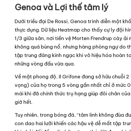
b
Genoa và Lợi thế tâm lý
ó
Dưới triều đại De Rossi, Genoa trình diễn một kh
n
thực dụng. Dữ liệu Heatmap cho thấy cự ly đội hìn
g
1/3 giữa sân, nơi tiền vệ Morten Frendrup cày ả
đ
không quá bùng nổ, nhưng hàng phòng ngự do thủ 
á
tập trung đáng kinh ngạc khi vô hiệu hóa hoàn t
m
những vòng đấu vừa qua.
ớ
Về mặt phong độ, Il Grifone đang sở hữu chuỗi 2 
i
vọng) của họ trong 5 vòng gần nhất chỉ ở mức 0.
n
mái khi đã chính thức trụ hạng giúp đôi chân củ
h
giờ hết.
ấ
Tuy nhiên, trong bóng đá, “tâm linh không đùa được
t
con dao hai lưỡi khiến các hậu vệ dễ mất tập tr