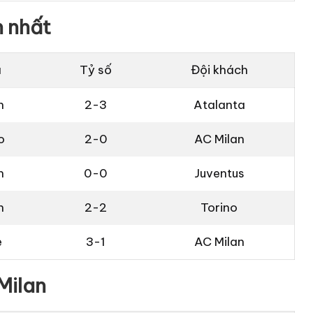
n nhất
à
Tỷ số
Đội khách
n
2-3
Atalanta
o
2-0
AC Milan
n
0-0
Juventus
n
2-2
Torino
e
3-1
AC Milan
Milan