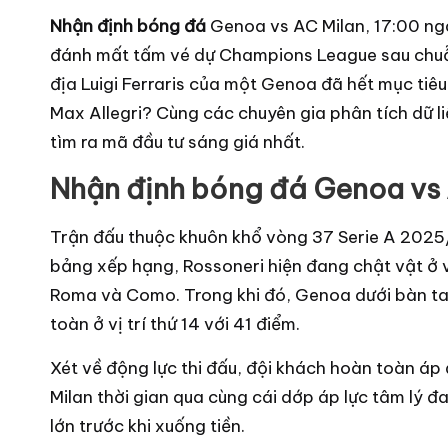
ó
Nhận định bóng đá
Genoa vs AC Milan, 17:00 ng
n
đánh mất tấm vé dự Champions League sau chuỗ
g
địa Luigi Ferraris của một Genoa đã hết mục tiêu 
đ
Max Allegri? Cùng các chuyên gia phân tích dữ 
á
tìm ra mã đầu tư sáng giá nhất.
,
Nhận định bóng đá Genoa vs
lị
c
Trận đấu thuộc khuôn khổ vòng 37 Serie A 2025/
h
bảng xếp hạng, Rossoneri hiện đang chật vật ở vị
Roma và Como. Trong khi đó, Genoa dưới bàn ta
t
toàn ở vị trí thứ 14 với 41 điểm.
hi
đ
Xét về động lực thi đấu, đội khách hoàn toàn áp
ấ
Milan thời gian qua cùng cái dớp áp lực tâm lý đ
lớn trước khi xuống tiền.
u