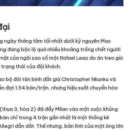
đại
ng ngày tháng tăm tối nhất dưới kỷ nguyên Max
ụng đang bộc lộ quá nhiều khoảng trống chết người
 mặt của ngôi sao số một Rafael Leao do án treo giò
trạng thái của đội khách.
o bộ đôi tân binh đắt giá Christopher Nkunku và
ẫn đạt 1.54 bàn/trận, nhưng hiệu suất chuyển hóa
g (thua 3, hòa 2) đã đẩy Milan vào một cuộc khủng
 bàn chỉ trong 4 trận gần nhất là một thống kê
legri dẫn dắt. Thế nhưng, bản lĩnh của một ông lớn