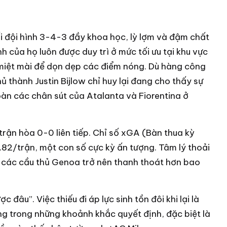
ối đội hình 3-4-3 đầy khoa học, lỳ lợm và đậm chất
h của họ luôn được duy trì ở mức tối ưu tại khu vực
i miệt mài để dọn dẹp các điểm nóng. Dù hàng công
thành Justin Bijlow chỉ huy lại đang cho thấy sự
oàn các chân sút của Atalanta và Fiorentina ở
trận hòa 0-0 liên tiếp. Chỉ số xGA (Bàn thua kỳ
82/trận, một con số cực kỳ ấn tượng. Tâm lý thoải
a các cầu thủ Genoa trở nên thanh thoát hơn bao
 đâu”. Việc thiếu đi áp lực sinh tồn đôi khi lại là
ung trong những khoảnh khắc quyết định, đặc biệt là