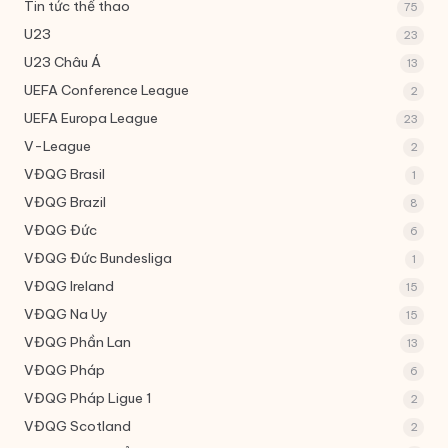
Tin tức thể thao
75
U23
23
U23 Châu Á
13
UEFA Conference League
2
UEFA Europa League
23
V-League
2
VĐQG Brasil
1
VĐQG Brazil
8
VĐQG Đức
6
VĐQG Đức
Bundesliga
1
VĐQG Ireland
15
VĐQG Na Uy
15
VĐQG Phần Lan
13
VĐQG Pháp
6
VĐQG Pháp
Ligue 1
2
VĐQG Scotland
2