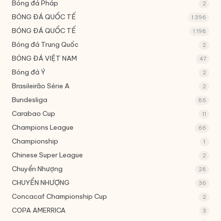
Bóng đá Pháp
2
BÓNG ĐÁ QUỐC TẾ
1.396
BÓNG ĐÁ QUỐC TẾ
1.198
Bóng đá Trung Quốc
2
BÓNG ĐÁ VIỆT NAM
47
Bóng đá Ý
2
Brasileirão Série A
2
Bundesliga
86
Carabao Cup
11
Champions League
66
Championship
1
Chinese Super League
2
Chuyển Nhượng
28
CHUYỂN NHƯỢNG
36
Concacaf Championship Cup
2
COPA AMERRICA
3