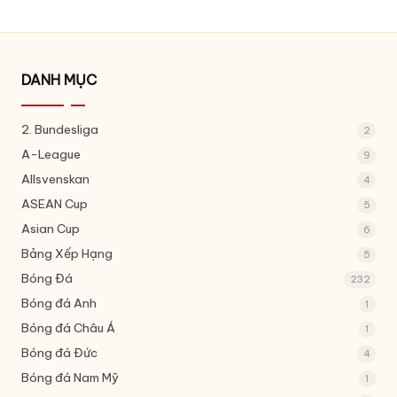
DANH MỤC
2. Bundesliga
2
A-League
9
Allsvenskan
4
ASEAN Cup
5
Asian Cup
6
Bảng Xếp Hạng
5
Bóng Đá
232
Bóng đá Anh
1
Bóng đá Châu Á
1
Bóng đá Đức
4
Bóng đá Nam Mỹ
1