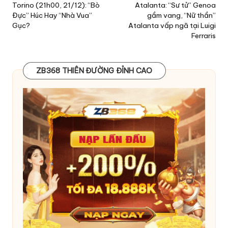
Torino (21h00, 21/12): “Bò
Atalanta: “Sư tử” Genoa
Đực” Húc Hay “Nhà Vua”
gầm vang, “Nữ thần”
Gục?
Atalanta vấp ngã tại Luigi
Ferraris
ZB368 THIÊN ĐƯỜNG ĐỈNH CAO