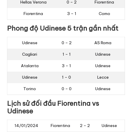
Hellas Verona
0 – 2
Fiorentina
Fiorentina
3 – 1
Como
Phong độ Udinese 5 trận gần nhất
Udinese
0 – 2
AS Roma
Cagliari
1 – 1
Udinese
Atalanta
3 – 1
Udinese
Udinese
1 – 0
Lecce
Torino
0 – 0
Udinese
Lịch sử đối đầu Fiorentina vs
Udinese
14/01/2024
Fiorentina
2 – 2
Udinese