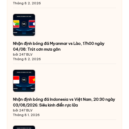
Tháng 8 2, 2026
Nhận định bóng đá Myanmar vs Lào, 17h00 ngày
04/08: Trút cơn mưa gôn
bởi 247 BLV
Tháng 8 2, 2026
Nhận định bóng đá Indonesia vs Việt Nam, 20:30 ngày
03/08/2026: Siêu kinh điển rực lửa
bởi 247 BLV
Tháng 8 1, 2026