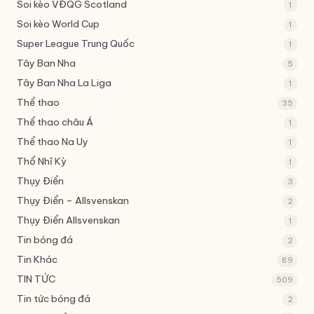
Soi kèo VĐQG Scotland
1
Soi kèo World Cup
1
Super League Trung Quốc
1
Tây Ban Nha
5
Tây Ban Nha
La Liga
1
Thể thao
35
Thể thao châu Á
1
Thể thao Na Uy
1
Thổ Nhĩ Kỳ
1
Thụy Điển
3
Thụy Điển – Allsvenskan
2
Thụy Điển Allsvenskan
1
Tin bóng đá
2
Tin Khác
89
TIN TỨC
509
Tin tức bóng đá
2