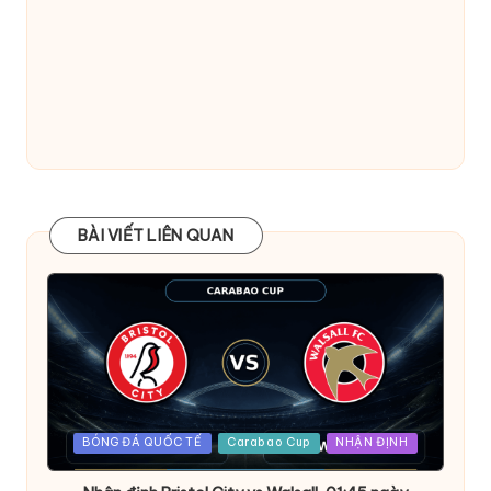
BÀI VIẾT LIÊN QUAN
Posted
BÓNG ĐÁ QUỐC TẾ
Carabao Cup
NHẬN ĐỊNH
in