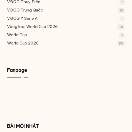
VĐQG Thụy Điển
7
VĐQG Trung Quốc
18
VĐQG Ý
Serie A
1
Vòng loại World Cup 2026
75
World Cup
9
World Cup 2026
93
Fanpage
BÀI MỚI NHẤT