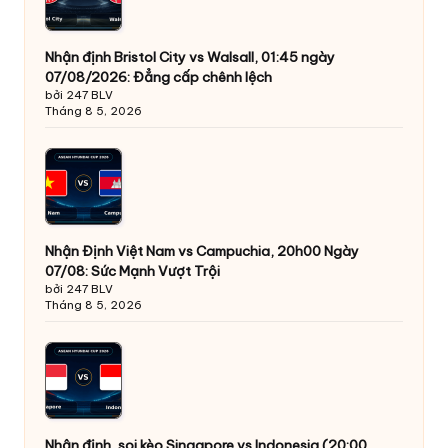
Nhận định Bristol City vs Walsall, 01:45 ngày
07/08/2026: Đẳng cấp chênh lệch
bởi 247 BLV
Tháng 8 5, 2026
Nhận Định Việt Nam vs Campuchia, 20h00 Ngày
07/08: Sức Mạnh Vượt Trội
bởi 247 BLV
Tháng 8 5, 2026
Nhận định, soi kèo Singapore vs Indonesia (20:00