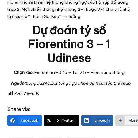
Fiorentina sẽ khiến hệ thống phòng ngự của họ sụp đổ trong
hiệp 2. Một chiến thắng nhẹ nhàng 2-1 hoặc 3-1 cho chủ nhà
là điều mà “Thánh Soi Kèo” tin tưởng.
Dự đoán tỷ số
Fiorentina 3 – 1
Udinese
Chọn kèo:
Fiorentina -0.75 – Tài 2.5 – Fiorentina thắng
Nguồn:
bongda247.biz tổng hợp nhận định tin tức thể thao
Post Views:
16
Share via:
Facebook
X (Twitter)
LinkedIn
More