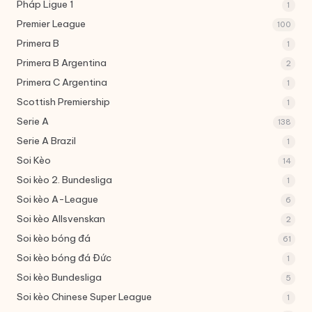
Pháp
Ligue 1
1
Premier League
100
Primera B
1
Primera B Argentina
2
Primera C Argentina
1
Scottish Premiership
1
Serie A
138
Serie A Brazil
1
Soi Kèo
14
Soi kèo 2. Bundesliga
1
Soi kèo A-League
6
Soi kèo Allsvenskan
2
Soi kèo bóng đá
61
Soi kèo bóng đá Đức
1
Soi kèo Bundesliga
5
Soi kèo Chinese Super League
1