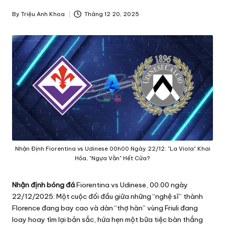
ể
By
Triệu Anh Khoa
Tháng 12 20, 2025
Posted
t
by
h
a
o,
b
á
o
b
ó
n
Nhận Định Fiorentina vs Udinese 00h00 Ngày 22/12: "La Viola" Khai
g
Hỏa, "Ngựa Vằn" Hết Cửa?
đ
á
Nhận định bóng đá
Fiorentina vs Udinese, 00:00 ngày
,
22/12/2025: Một cuộc đối đầu giữa những “nghệ sĩ” thành
lị
Florence đang bay cao và dàn “thợ hàn” vùng Friuli đang
c
loay hoay tìm lại bản sắc, hứa hẹn một bữa tiệc bàn thắng