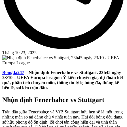
Tháng 10 23, 2025
Bongda247
– Nhận định Fenerbahce vs Stuttgart, 23h45 ngày
23/10 – UEFA Europa League: Ý kiến chuyên gia, dự đoán kết
quả, phân tích chuyên môn, thông tin tỷ lệ bóng đá, thống kê
bên lề, soi kèo trận đấu.
Nhận định
Fenerbahce vs Stuttgart
Trận đấu giữa Fenerbahçe và VfB Stuttgart hứa hẹn sẽ là một trong
những màn so tài đáng chú ý nhất tuần này. Hai đội bóng đều đang
sở hữu phong độ ổn định, lối chơi tấn công hiện đại và tinh thần