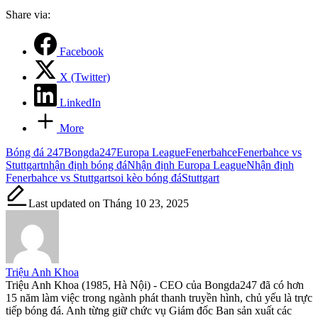
Share via:
Facebook
X (Twitter)
LinkedIn
More
Tags:
Bóng đá 247
Bongda247
Europa League
Fenerbahce
Fenerbahce vs
Stuttgart
nhận định bóng đá
Nhận định Europa League
Nhận định
Fenerbahce vs Stuttgart
soi kèo bóng đá
Stuttgart
Last updated on Tháng 10 23, 2025
Triệu Anh Khoa
Triệu Anh Khoa (1985, Hà Nội) - CEO của Bongda247 đã có hơn
15 năm làm việc trong ngành phát thanh truyền hình, chủ yếu là trực
tiếp bóng đá. Anh từng giữ chức vụ Giám đốc Ban sản xuất các