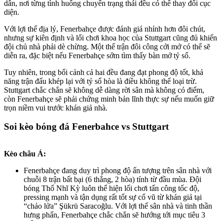
dẫn, nơi từng tình huống chuyển trạng thái đều có thể thay đổi cục
diện.
Với lợi thế địa lý, Fenerbahçe được đánh giá nhỉnh hơn đôi chút,
nhưng sự kiên định và lối chơi khoa học của Stuttgart cũng đủ khiến
đội chủ nhà phải dè chừng. Một thế trận đôi công cởi mở có thể sẽ
diễn ra, đặc biệt nếu Fenerbahçe sớm tìm thấy bàn mở tỷ số.
Tuy nhiên, trong bối cảnh cả hai đều đang đạt phong độ tốt, khả
năng trận đấu khép lại với tỷ số hòa là điều không thể loại trừ.
Stuttgart chắc chắn sẽ không dễ dàng rời sân mà không có điểm,
còn Fenerbahçe sẽ phải chứng minh bản lĩnh thực sự nếu muốn giữ
trọn niềm vui trước khán giả nhà.
Soi kèo bóng đá Fenerbahce vs Stuttgart
Kèo châu Á:
Fenerbahçe đang duy trì phong độ ấn tượng trên sân nhà với
chuỗi 8 trận bất bại (6 thắng, 2 hòa) tính từ đầu mùa. Đội
bóng Thổ Nhĩ Kỳ luôn thể hiện lối chơi tấn công tốc độ,
pressing mạnh và tận dụng rất tốt sự cổ vũ từ khán giả tại
“chảo lửa” Şükrü Saracoğlu. Với lợi thế sân nhà và tinh thần
hưng phấn, Fenerbahçe chắc chắn sẽ hướng tới mục tiêu 3