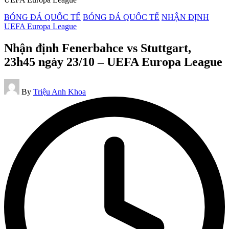
Posted
BÓNG ĐÁ QUỐC TẾ
BÓNG ĐÁ QUỐC TẾ
NHẬN ĐỊNH
in
UEFA Europa League
Nhận định Fenerbahce vs Stuttgart,
23h45 ngày 23/10 – UEFA Europa League
Posted
By
Triệu Anh Khoa
by