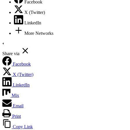
Facebook
X (Twitter)
LinkedIn
More Networks
Share via
Facebook
X (Twitter)
LinkedIn
Mix
Email
Print
Copy Link