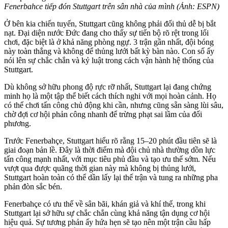
Fenerbahce tiếp đón Stuttgart trên sân nhà của mình (Ảnh: ESPN)
Ở bên kia chiến tuyến, Stuttgart cũng không phải đối thủ dễ bị bắt
nạt. Đại diện nước Đức đang cho thấy sự tiến bộ rõ rệt trong lối
chơi, đặc biệt là ở khả năng phòng ngự. 3 trận gần nhất, đội bóng
này toàn thắng và không để thủng lưới bất kỳ bàn nào. Con số ấy
nói lên sự chắc chắn và kỷ luật trong cách vận hành hệ thống của
Stuttgart.
Dù không sở hữu phong độ rực rỡ nhất, Stuttgart lại đang chứng
minh họ là một tập thể biết cách thích nghi với mọi hoàn cảnh. Họ
có thể chơi tấn công chủ động khi cần, nhưng cũng sẵn sàng lùi sâu,
chờ đợi cơ hội phản công nhanh để trừng phạt sai lầm của đối
phương.
Trước Fenerbahçe, Stuttgart hiểu rõ rằng 15–20 phút đầu tiên sẽ là
giai đoạn bản lề. Đây là thời điểm mà đội chủ nhà thường dồn lực
tấn công mạnh nhất, với mục tiêu phủ đầu và tạo ưu thế sớm. Nếu
vượt qua được quãng thời gian này mà không bị thủng lưới,
Stuttgart hoàn toàn có thể dần lấy lại thế trận và tung ra những pha
phản đòn sắc bén.
Fenerbahçe có ưu thế về sân bãi, khán giả và khí thế, trong khi
Stuttgart lại sở hữu sự chắc chắn cùng khả năng tận dụng cơ hội
hiệu quả. Sự tương phản ấy hứa hẹn sẽ tạo nên một trận cầu hấp