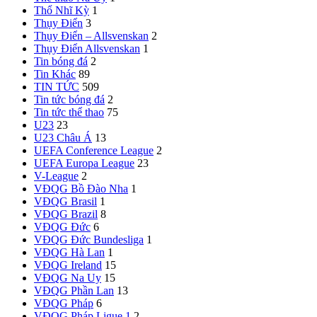
Thổ Nhĩ Kỳ
1
Thụy Điển
3
Thụy Điển – Allsvenskan
2
Thụy Điển Allsvenskan
1
Tin bóng đá
2
Tin Khác
89
TIN TỨC
509
Tin tức bóng đá
2
Tin tức thể thao
75
U23
23
U23 Châu Á
13
UEFA Conference League
2
UEFA Europa League
23
V-League
2
VĐQG Bồ Đào Nha
1
VĐQG Brasil
1
VĐQG Brazil
8
VĐQG Đức
6
VĐQG Đức
Bundesliga
1
VĐQG Hà Lan
1
VĐQG Ireland
15
VĐQG Na Uy
15
VĐQG Phần Lan
13
VĐQG Pháp
6
VĐQG Pháp
Ligue 1
2