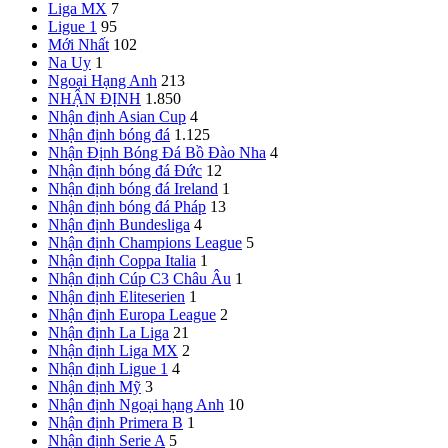
Liga MX
7
Ligue 1
95
Mới Nhất
102
Na Uy
1
Ngoại Hạng Anh
213
NHẬN ĐỊNH
1.850
Nhận định Asian Cup
4
Nhận định bóng đá
1.125
Nhận Định Bóng Đá Bồ Đào Nha
4
Nhận định bóng đá Đức
12
Nhận định bóng đá Ireland
1
Nhận định bóng đá Pháp
13
Nhận định Bundesliga
4
Nhận định Champions League
5
Nhận định Coppa Italia
1
Nhận định Cúp C3 Châu Âu
1
Nhận định Eliteserien
1
Nhận định Europa League
2
Nhận định La Liga
21
Nhận định Liga MX
2
Nhận định Ligue 1
4
Nhận định Mỹ
3
Nhận định Ngoại hạng Anh
10
Nhận định Primera B
1
Nhận định Serie A
5