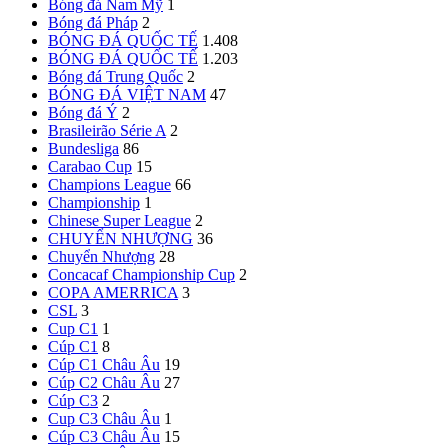
Bóng đá Nam Mỹ
1
Bóng đá Pháp
2
BÓNG ĐÁ QUỐC TẾ
1.408
BÓNG ĐÁ QUỐC TẾ
1.203
Bóng đá Trung Quốc
2
BÓNG ĐÁ VIỆT NAM
47
Bóng đá Ý
2
Brasileirão Série A
2
Bundesliga
86
Carabao Cup
15
Champions League
66
Championship
1
Chinese Super League
2
CHUYỂN NHƯỢNG
36
Chuyển Nhượng
28
Concacaf Championship Cup
2
COPA AMERRICA
3
CSL
3
Cup C1
1
Cúp C1
8
Cúp C1 Châu Âu
19
Cúp C2 Châu Âu
27
Cúp C3
2
Cup C3 Châu Âu
1
Cúp C3 Châu Âu
15