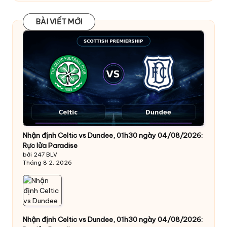
BÀI VIẾT MỚI
BÀI VIẾT MỚI
Nhận định Celtic vs Dundee, 01h30 ngày 04/08/2026:
Rực lửa Paradise
bởi 247 BLV
Tháng 8 2, 2026
Nhận định Celtic vs Dundee, 01h30 ngày 04/08/2026: