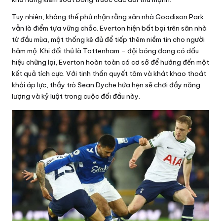
ấ
t
Tuy nhiên, không thể phủ nhận rằng sân nhà Goodison Park
vẫn là điểm tựa vững chắc. Everton hiện bất bại trên sân nhà
từ đầu mùa, một thống kê đủ để tiếp thêm niềm tin cho người
hâm mộ. Khi đối thủ là Tottenham – đội bóng đang có dấu
hiệu chững lại, Everton hoàn toàn có cơ sở để hướng đến một
kết quả tích cực. Với tinh thần quyết tâm và khát khao thoát
khỏi áp lực, thầy trò Sean Dyche hứa hẹn sẽ chơi đầy năng
lượng và kỷ luật trong cuộc đối đầu này.