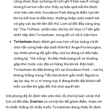
công chưa thực sự bùng nổ (chỉ ghi 9 bàn sau 8 vòng),
nhưng Everton vẫn cho thấy sự hiệu quả mỗi khi được
chơi trên sân nhà. Goodison Park đang là điểm tựa lớn
khi họ bất bại từ đầu mùa, thường nhập cuộc mạnh mẽ
và gây sức ép lớn lên đối thủ. Lịch sử đối đầu cũng ủng
hộ “The Toffees” phần nào, khi họ chỉ thua 1/7 lần gần
nhất tiếp đón Tottenham, trong đó có tới 6 trận hòa.
Tottenham
được đánh giá cao hơn về lực lượng và lối
chơi tấn công hiện đại dưới thời HLV Ange Postecoglou,
tuy nhiên phong độ gần đây của họ đang có dấu hiệu
chững lại. “Gà trống” thi đấu thiếu bùng nổ và thường
gặp khó trước các đội có hàng thủ kín kẽ. Đặc biệt,
Tottenham thi đấu không tốt tại Goodison Park – nơi họ
không thắng trong 7 lần làm khách gần nhất. Ngoài ra,
áp lực duy trì vị trí trong top 4 đang khiến đội khách dễ
mắc sai lầm khi gặp đối thủ chơi quyết liệt.
Với phong độ ổn định trên sân nhà, lối chơi kỷ luật và lợi thế
lịch sử đối đầu,
Everton
có cơ hội lớn để giành điểm, thậm chí
là chiến thắng tối thiểu trước Tottenham đang thiếu ổn định.