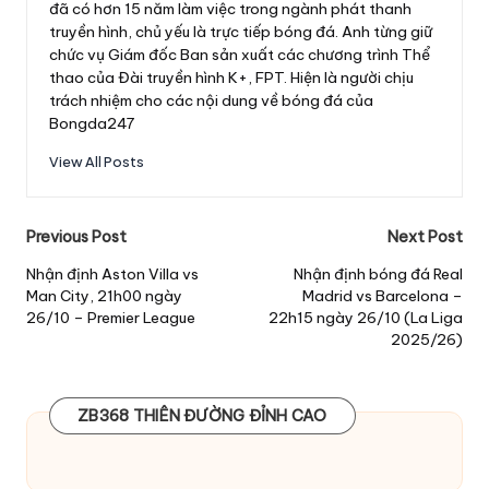
đã có hơn 15 năm làm việc trong ngành phát thanh
truyền hình, chủ yếu là trực tiếp bóng đá. Anh từng giữ
chức vụ Giám đốc Ban sản xuất các chương trình Thể
thao của Đài truyền hình K+, FPT. Hiện là người chịu
trách nhiệm cho các nội dung về bóng đá của
Bongda247
View All Posts
Post
Previous Post
Next Post
navigation
Nhận định Aston Villa vs
Nhận định bóng đá Real
Man City, 21h00 ngày
Madrid vs Barcelona –
26/10 – Premier League
22h15 ngày 26/10 (La Liga
2025/26)
ZB368 THIÊN ĐƯỜNG ĐỈNH CAO