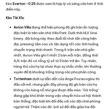
Kèo
Everton -0.25
được xem là hợp lý và sáng cửa hơn ở thời
điểm này.
Kèo Tài Xỉu:
Aston Villa
đang thể hiện phong độ ghi bàn ấn tượng,
đặc biệt là trên sân nhà Villa Park. Dưới thời HLV Unai
Emery, đội bóng này theo đuổi lối chơi tấn công hiện
đại, pressing tầm cao và tận dụng tốt các tình huống
chuyển trạng thái nhanh. Trong 6 trận sân nhà gần
nhất, Aston Villa ghi ít nhất 2 bàn mỗi trận, đồng thời
4/6 trận đó có tổng tỷ số từ 3 bàn trở lên. Tuy nhiên,
hàng thủ của họ lại chưa thực sự chắc chắn, khi thường
xuyên để lộ khoảng trống trong các pha phản công.
Tottenham
dưới sự dẫn dắt của Ange Postecoglou thi
đấu cởi mở, nhưng gần đây phong độ ghi bàn của họ
không còn bùng nổ như giai đoạn đầu mùa. “Gà trống”
đang gặp khó khăn trong việc chuyển hóa cơ hội thành
bàn thắng, đặc biệt khi đối đầu với các đội chơi phòng
ngự kín kẽ. Thêm vào đó, lịch sử đối đầu giữa hai đội