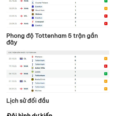
Phong độ
Tottenham
5 trận gần
đây
Lịch sử đối đầu
Đội hình dự kiến