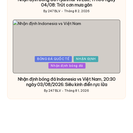
04/08: Trút cơn mưa gôn
By
247 BLV
Tháng 8 2, 2026
Posted
by
Posted
BÓNG ĐÁ QUỐC TẾ
NHẬN ĐỊNH
in
Nhận định bóng đá
Nhận định bóng đá Indonesia vs Việt Nam, 20:30
ngày 03/08/2026: Siêu kinh điển rực lửa
By
247 BLV
Tháng 8 1, 2026
Posted
by