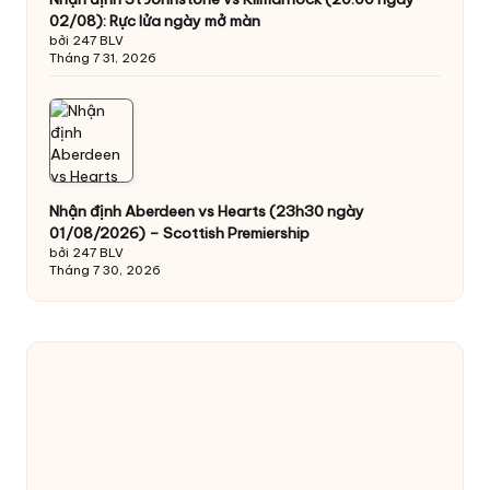
02/08): Rực lửa ngày mở màn
bởi 247 BLV
Tháng 7 31, 2026
Nhận định Aberdeen vs Hearts (23h30 ngày
01/08/2026) – Scottish Premiership
bởi 247 BLV
Tháng 7 30, 2026