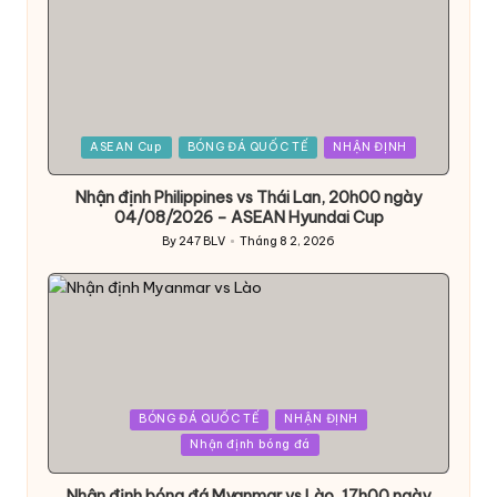
Posted
ASEAN Cup
BÓNG ĐÁ QUỐC TẾ
NHẬN ĐỊNH
in
Nhận định Philippines vs Thái Lan, 20h00 ngày
04/08/2026 – ASEAN Hyundai Cup
By
247 BLV
Tháng 8 2, 2026
Posted
by
Posted
BÓNG ĐÁ QUỐC TẾ
NHẬN ĐỊNH
in
Nhận định bóng đá
Nhận định bóng đá Myanmar vs Lào, 17h00 ngày