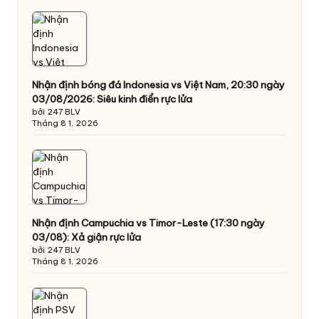
Nhận định bóng đá Indonesia vs Việt Nam, 20:30 ngày
03/08/2026: Siêu kinh điển rực lửa
bởi 247 BLV
Tháng 8 1, 2026
Nhận định Campuchia vs Timor-Leste (17:30 ngày
03/08): Xả giận rực lửa
bởi 247 BLV
Tháng 8 1, 2026