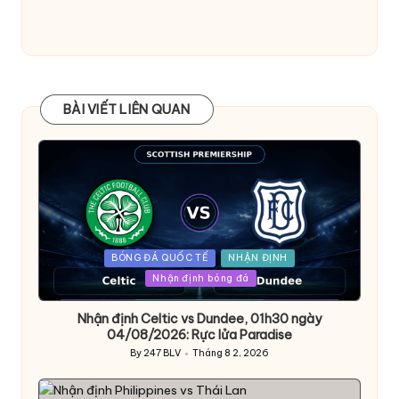
BÀI VIẾT LIÊN QUAN
Posted
BÓNG ĐÁ QUỐC TẾ
NHẬN ĐỊNH
in
Nhận định bóng đá
Nhận định Celtic vs Dundee, 01h30 ngày
04/08/2026: Rực lửa Paradise
By
247 BLV
Tháng 8 2, 2026
Posted
by