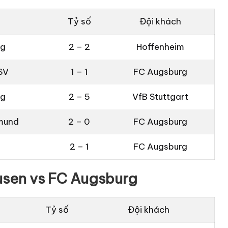
Tỷ số
Đội khách
rg
2 – 2
Hoffenheim
SV
1 – 1
FC Augsburg
rg
2 – 5
VfB Stuttgart
mund
2 – 0
FC Augsburg
g
2 – 1
FC Augsburg
usen vs FC Augsburg
Tỷ số
Đội khách