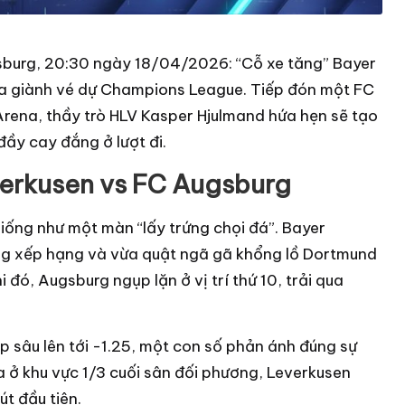
burg, 20:30 ngày 18/04/2026: “Cỗ xe tăng” Bayer
ua giành vé dự Champions League. Tiếp đón một FC
Arena, thầy trò HLV Kasper Hjulmand hứa hẹn sẽ tạo
ầy cay đắng ở lượt đi.
erkusen vs FC Augsburg
giống như một màn “lấy trứng chọi đá”. Bayer
ảng xếp hạng và vừa quật ngã gã khổng lồ Dortmund
 đó, Augsburg ngụp lặn ở vị trí thứ 10, trải qua
p sâu lên tới -1.25, một con số phản ánh đúng sự
a ở khu vực 1/3 cuối sân đối phương, Leverkusen
t đầu tiên.