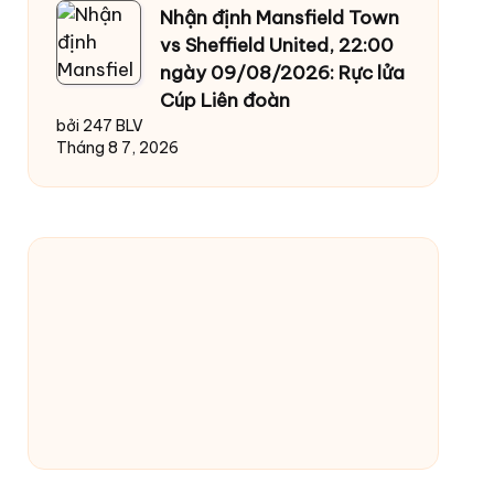
Nhận định Mansfield Town
vs Sheffield United, 22:00
ngày 09/08/2026: Rực lửa
Cúp Liên đoàn
bởi 247 BLV
Tháng 8 7, 2026