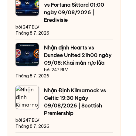
vs Fortuna Sittard 01:00
ngày 09/08/2026 |
Eredivisie
bởi 247 BLV
Tháng 8 7, 2026
Nhận định Hearts vs
Dundee United 21h00 ngày
09/08: Khai màn rực lửa
bởi 247 BLV
Tháng 8 7, 2026
Nhận Định Kilmarnock vs
Celtic 19:30 Ngày
09/08/2026 | Scottish
Premiership
bởi 247 BLV
Tháng 8 7, 2026