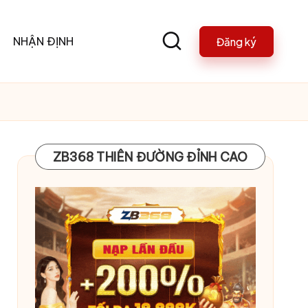
NHẬN ĐỊNH
Đăng ký
ZB368 THIÊN ĐƯỜNG ĐỈNH CAO