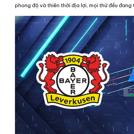
phong độ và thiên thời địa lợi, mọi thứ đều đang