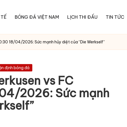
 TẾ
BÓNG ĐÁ VIỆT NAM
LỊCH THI ĐẤU
TIN TỨC
0:30 18/04/2026: Sức mạnh hủy diệt của “Die Werkself”
ận định bóng đá
erkusen vs FC
/04/2026: Sức mạnh
rkself”