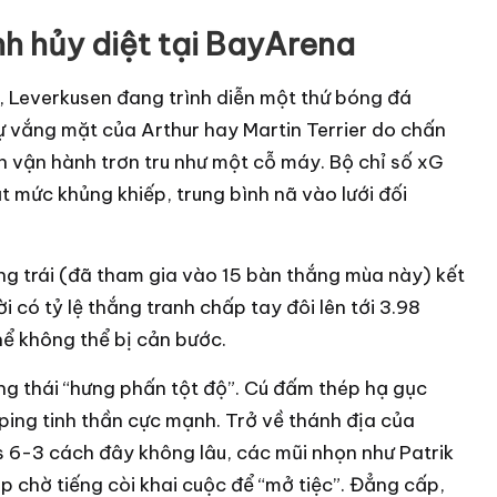
h hủy diệt tại BayArena
 Leverkusen đang trình diễn một thứ bóng đá
 vắng mặt của Arthur hay Martin Terrier do chấn
n vận hành trơn tru như một cỗ máy. Bộ chỉ số xG
t mức khủng khiếp, trung bình nã vào lưới đối
ng trái (đã tham gia vào 15 bàn thắng mùa này) kết
ó tỷ lệ thắng tranh chấp tay đôi lên tới 3.98
hể không thể bị cản bước.
ng thái “hưng phấn tột độ”. Cú đấm thép hạ gục
oping tinh thần cực mạnh. Trở về thánh địa của
is 6-3 cách đây không lâu, các mũi nhọn như Patrik
 chờ tiếng còi khai cuộc để “mở tiệc”. Đẳng cấp,