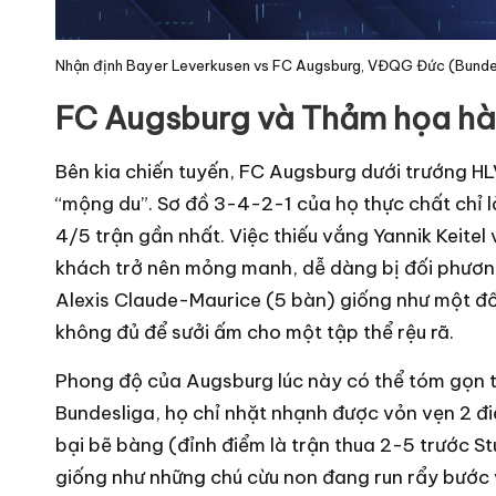
Nhận định Bayer Leverkusen vs FC Augsburg, VĐQG Đức (Bunde
FC Augsburg và Thảm họa h
Bên kia chiến tuyến, FC Augsburg dưới trướng H
“mộng du”. Sơ đồ 3-4-2-1 của họ thực chất chỉ là 
4/5 trận gần nhất. Việc thiếu vắng Yannik Keitel
khách trở nên mỏng manh, dễ dàng bị đối phươn
Alexis Claude-Maurice (5 bàn) giống như một đố
không đủ để sưởi ấm cho một tập thể rệu rã.
Phong độ của Augsburg lúc này có thể tóm gọn t
Bundesliga, họ chỉ nhặt nhạnh được vỏn vẹn 2 điể
bại bẽ bàng (đỉnh điểm là trận thua 2-5 trước S
giống như những chú cừu non đang run rẩy bước v