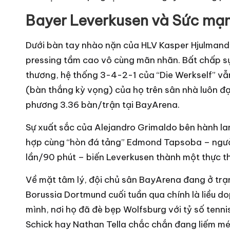
b
Bayer Leverkusen và Sức mạn
ó
n
Dưới bàn tay nhào nặn của HLV Kasper Hjulmand,
g
pressing tầm cao vô cùng mãn nhãn. Bất chấp sự
đ
thương, hệ thống 3-4-2-1 của “Die Werkself” vẫ
(bàn thắng kỳ vọng) của họ trên sân nhà luôn đạ
á
phương 3.36 bàn/trận tại BayArena.
m
ớ
Sự xuất sắc của Alejandro Grimaldo bên hành la
i
hợp cùng “hòn đá tảng” Edmond Tapsoba – người c
lần/90 phút – biến Leverkusen thành một thực t
n
h
Về mặt tâm lý, đội chủ sân BayArena đang ở trạ
ấ
Borussia Dortmund cuối tuần qua chính là liều d
mình, nơi họ đã đè bẹp Wolfsburg với tỷ số tenn
t
Schick hay Nathan Tella chắc chắn đang liếm mép