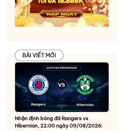
BÀI VIẾT MỚI
BÀI VIẾT MỚI
Nhận định bóng đá Rangers vs
Hibernian, 22:00 ngày 09/08/2026: