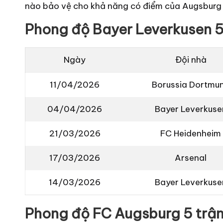
nào bảo vệ cho khả năng có điểm của Augsburg 
Phong độ Bayer Leverkusen 5
Ngày
Đội nhà
11/04/2026
Borussia Dortmu
04/04/2026
Bayer Leverkuse
21/03/2026
FC Heidenheim
17/03/2026
Arsenal
14/03/2026
Bayer Leverkuse
Phong độ FC Augsburg 5 trận