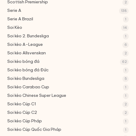
Scottish Premiership
2
Serie A
138
Serie A Brazil
1
Soi Kèo
14
Soi kèo 2. Bundesliga
1
Soi kèo A-League
6
Soi kèo Allsvenskan
2
Soi kèo bóng đá
62
Soi kèo bóng đá Đức
1
Soi kèo Bundesliga
5
Soi kèo Carabao Cup
1
Soi kèo Chinese Super League
1
Soi kèo Cúp C1
2
Soi kèo Cúp C2
2
Soi kèo Cúp Pháp
1
Soi kèo Cúp Quốc Gia Pháp
1