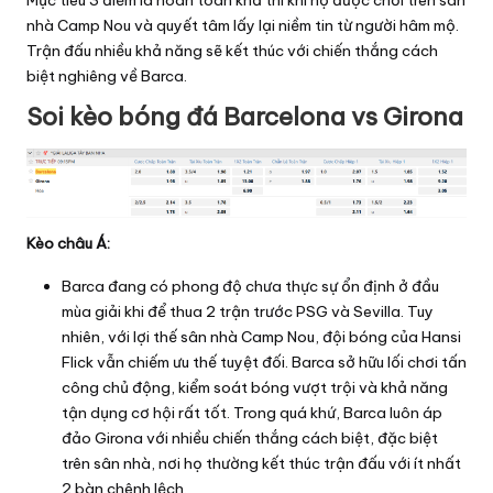
Mục tiêu 3 điểm là hoàn toàn khả thi khi họ được chơi trên sân
nhà Camp Nou và quyết tâm lấy lại niềm tin từ người hâm mộ.
Trận đấu nhiều khả năng sẽ kết thúc với chiến thắng cách
biệt nghiêng về Barca.
Soi kèo bóng đá
Barcelona vs Girona
Kèo châu Á:
Barca đang có phong độ chưa thực sự ổn định ở đầu
mùa giải khi để thua 2 trận trước PSG và Sevilla. Tuy
nhiên, với lợi thế sân nhà Camp Nou, đội bóng của Hansi
Flick vẫn chiếm ưu thế tuyệt đối. Barca sở hữu lối chơi tấn
công chủ động, kiểm soát bóng vượt trội và khả năng
tận dụng cơ hội rất tốt. Trong quá khứ, Barca luôn áp
đảo Girona với nhiều chiến thắng cách biệt, đặc biệt
trên sân nhà, nơi họ thường kết thúc trận đấu với ít nhất
2 bàn chênh lệch.