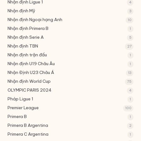
Nhận định Ligue 1
4
Nhận định Mỹ
3
Nhận định Ngoại hạng Anh
10
Nhận định Primera B
1
Nhận định Serie A
5
Nhận định TBN
27
Nhận định trận đấu
1
Nhận định U19 Châu Âu
1
Nhận Định U23 Châu Á
13
Nhận định World Cup
75
OLYMPIC PARIS 2024
4
Pháp
Ligue 1
1
Premier League
100
Primera B
1
Primera B Argentina
2
Primera C Argentina
1