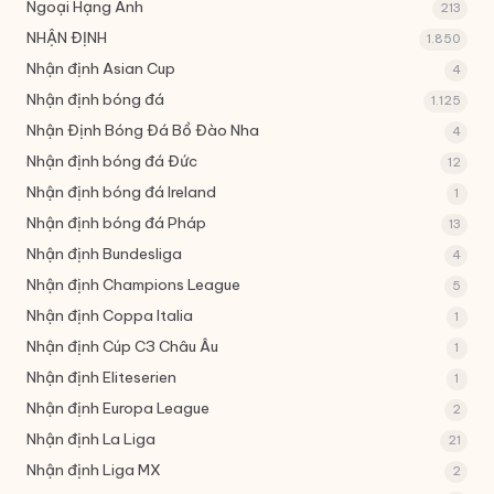
Ngoại Hạng Anh
213
NHẬN ĐỊNH
1.850
Nhận định Asian Cup
4
Nhận định bóng đá
1.125
Nhận Định Bóng Đá Bồ Đào Nha
4
Nhận định bóng đá Đức
12
Nhận định bóng đá Ireland
1
Nhận định bóng đá Pháp
13
Nhận định Bundesliga
4
Nhận định Champions League
5
Nhận định Coppa Italia
1
Nhận định Cúp C3 Châu Âu
1
Nhận định Eliteserien
1
Nhận định Europa League
2
Nhận định La Liga
21
Nhận định Liga MX
2