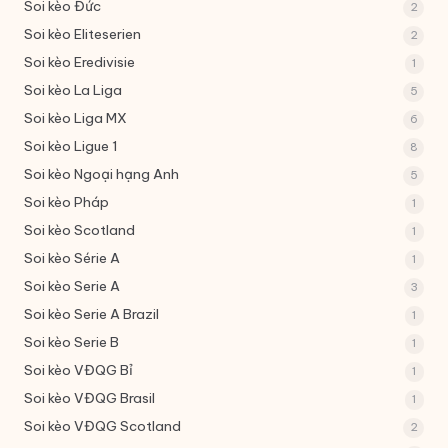
Soi kèo Đức
2
Soi kèo Eliteserien
2
Soi kèo Eredivisie
1
Soi kèo La Liga
5
Soi kèo Liga MX
6
Soi kèo Ligue 1
8
Soi kèo Ngoại hạng Anh
5
Soi kèo Pháp
1
Soi kèo Scotland
1
Soi kèo Série A
1
Soi kèo Serie A
3
Soi kèo Serie A Brazil
1
Soi kèo Serie B
1
Soi kèo VĐQG Bỉ
1
Soi kèo VĐQG Brasil
1
Soi kèo VĐQG Scotland
2