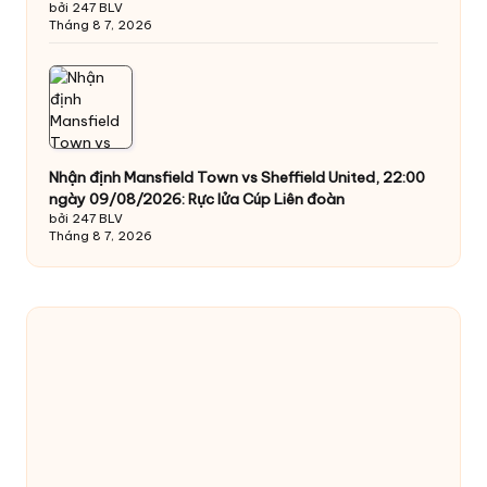
bởi 247 BLV
Tháng 8 7, 2026
Nhận định Mansfield Town vs Sheffield United, 22:00
ngày 09/08/2026: Rực lửa Cúp Liên đoàn
bởi 247 BLV
Tháng 8 7, 2026