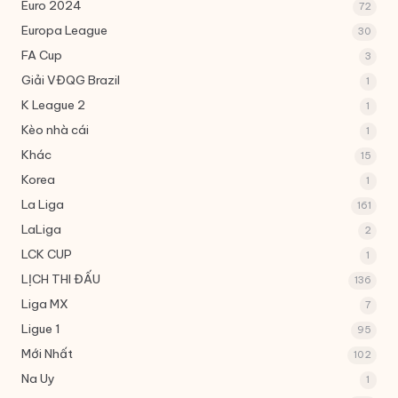
Euro 2024
72
Europa League
30
FA Cup
3
Giải VĐQG Brazil
1
K League 2
1
Kèo nhà cái
1
Khác
15
Korea
1
La Liga
161
LaLiga
2
LCK CUP
1
LỊCH THI ĐẤU
136
Liga MX
7
Ligue 1
95
Mới Nhất
102
Na Uy
1