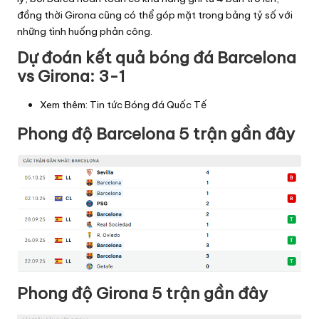
đồng thời Girona cũng có thể góp mặt trong bảng tỷ số với
những tình huống phản công.
Dự đoán kết quả bóng đá
Barcelona
vs Girona
: 3-1
Xem thêm:
Tin tức Bóng đá Quốc Tế
Phong độ Barcelona 5 trận gần đây
Phong độ Girona 5 trận gần đây