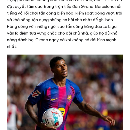
ấ
đặt quyết tâm cao trong trận tiếp đón Girona. Barcelona nổi
t
tiếng với lối chơi tấn công biến hóa, kiểm soát bóng vượt trội
và khả năng tận dụng những cơ hội nhỏ nhất để ghi bàn.
Hàng công với những ngôi sao tấn công hàng đầu La Liga
vẫn là điểm tựa vững chắc cho đội chủ nhà, giúp họ đủ khả
năng đánh bại Girona ngay cả khi không có đội hình mạnh
nhất.