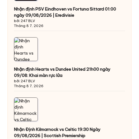
Nhận định PSV Eindhoven vs Fortuna Sittard 01:00
ngày 09/08/2026 | Eredivisie
bởi 247 BLV
Tháng 8 7, 2026
Nhận định Hearts vs Dundee United 21h00 ngày
09/08: Khai màn rực lửa
bởi 247 BLV
Tháng 8 7, 2026
Nhận Định Kilmarnock vs Celtic 19:30 Ngày
09/08/2026 | Scottish Premiership