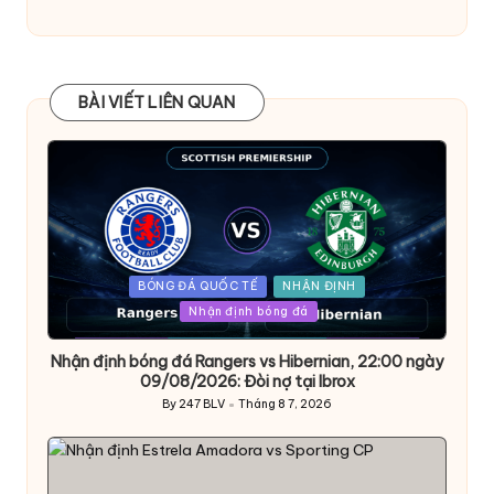
BÀI VIẾT LIÊN QUAN
Posted
BÓNG ĐÁ QUỐC TẾ
NHẬN ĐỊNH
in
Nhận định bóng đá
Nhận định bóng đá Rangers vs Hibernian, 22:00 ngày
09/08/2026: Đòi nợ tại Ibrox
By
247 BLV
Tháng 8 7, 2026
Posted
by