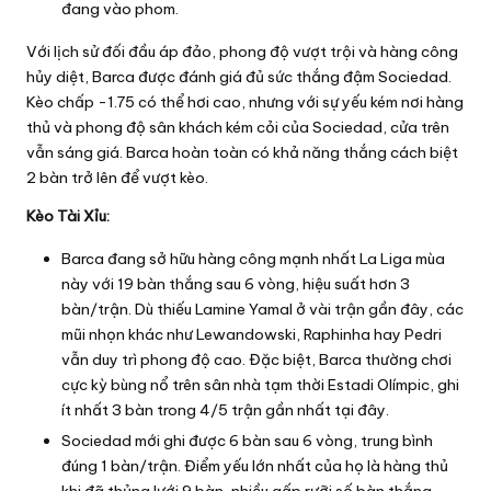
đang vào phom.
Với lịch sử đối đầu áp đảo, phong độ vượt trội và hàng công
hủy diệt, Barca được đánh giá đủ sức thắng đậm Sociedad.
Kèo chấp -1.75 có thể hơi cao, nhưng với sự yếu kém nơi hàng
thủ và phong độ sân khách kém cỏi của Sociedad, cửa trên
vẫn sáng giá. Barca hoàn toàn có khả năng thắng cách biệt
2 bàn trở lên để vượt kèo.
Kèo Tài Xỉu:
Barca đang sở hữu hàng công mạnh nhất La Liga mùa
này với 19 bàn thắng sau 6 vòng, hiệu suất hơn 3
bàn/trận. Dù thiếu Lamine Yamal ở vài trận gần đây, các
mũi nhọn khác như Lewandowski, Raphinha hay Pedri
vẫn duy trì phong độ cao. Đặc biệt, Barca thường chơi
cực kỳ bùng nổ trên sân nhà tạm thời Estadi Olímpic, ghi
ít nhất 3 bàn trong 4/5 trận gần nhất tại đây.
Sociedad mới ghi được 6 bàn sau 6 vòng, trung bình
đúng 1 bàn/trận. Điểm yếu lớn nhất của họ là hàng thủ