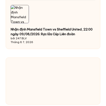
Nhận định Mansfield Town vs Sheffield United, 22:00
ngày 09/08/2026: Rực lửa Cúp Liên đoàn
bởi 247 BLV
Tháng 8 7, 2026