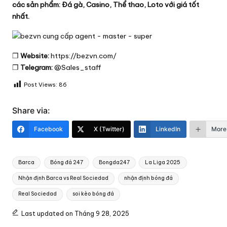
các sản phẩm: Đá gà, Casino, Thể thao, Loto với giá tốt
nhất.
❐
Website:
https://bezvn.com/
❐
Telegram:
@Sales_staff
Post Views:
86
Share via:
Facebook
X (Twitter)
LinkedIn
More
Tags:
Barca
Bóng đá 247
Bongda247
La Liga 2025
Nhận định Barca vs Real Sociedad
nhận định bóng đá
Real Sociedad
soi kèo bóng đá
Last updated on Tháng 9 28, 2025