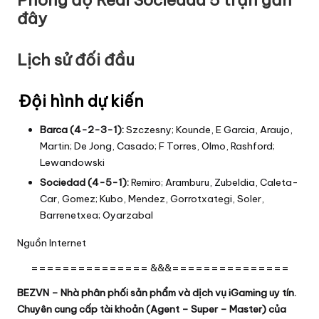
Phong độ Real Sociedad 5 trận gần
đây
Lịch sử đối đầu
Đội hình dự kiến
Barca (4-2-3-1):
Szczesny; Kounde, E Garcia, Araujo,
Martin; De Jong, Casado; F Torres, Olmo, Rashford;
Lewandowski
Sociedad (4-5-1):
Remiro; Aramburu, Zubeldia, Caleta-
Car, Gomez; Kubo, Mendez, Gorrotxategi, Soler,
Barrenetxea; Oyarzabal
Nguồn
Internet
=============== &&&===============
BEZVN – Nhà phân phối sản phẩm và dịch vụ iGaming uy tín.
Chuyên cung cấp tài khoản (Agent – Super – Master) của