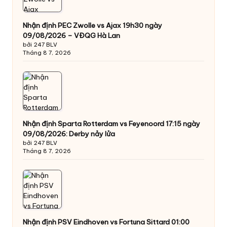
Nhận định PEC Zwolle vs Ajax 19h30 ngày
09/08/2026 – VĐQG Hà Lan
bởi 247 BLV
Tháng 8 7, 2026
Nhận định Sparta Rotterdam vs Feyenoord 17:15 ngày
09/08/2026: Derby nảy lửa
bởi 247 BLV
Tháng 8 7, 2026
Nhận định PSV Eindhoven vs Fortuna Sittard 01:00