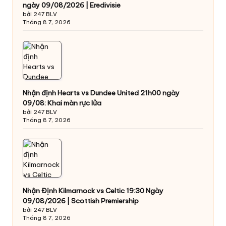
ngày 09/08/2026 | Eredivisie
bởi 247 BLV
Tháng 8 7, 2026
Nhận định Hearts vs Dundee United 21h00 ngày
09/08: Khai màn rực lửa
bởi 247 BLV
Tháng 8 7, 2026
Nhận Định Kilmarnock vs Celtic 19:30 Ngày
09/08/2026 | Scottish Premiership
bởi 247 BLV
Tháng 8 7, 2026