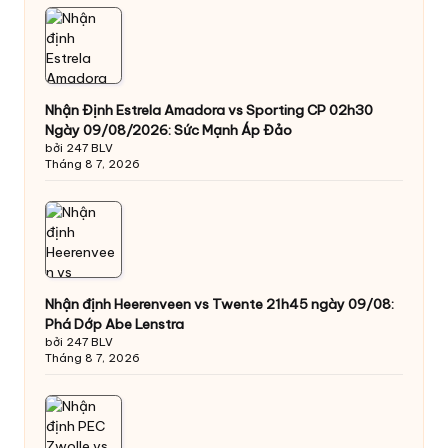
Nhận Định Estrela Amadora vs Sporting CP 02h30
Ngày 09/08/2026: Sức Mạnh Áp Đảo
bởi 247 BLV
Tháng 8 7, 2026
Nhận định Heerenveen vs Twente 21h45 ngày 09/08:
Phá Dớp Abe Lenstra
bởi 247 BLV
Tháng 8 7, 2026