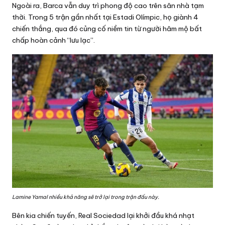
ấ
Ngoài ra, Barca vẫn duy trì phong độ cao trên sân nhà tạm
t
thời. Trong 5 trận gần nhất tại Estadi Olímpic, họ giành 4
chiến thắng, qua đó củng cố niềm tin từ người hâm mộ bất
chấp hoàn cảnh “lưu lạc”.
Lamine Yamal nhiều khả năng sẽ trở lại trong trận đấu này.
Bên kia chiến tuyến, Real Sociedad lại khởi đầu khá nhạt