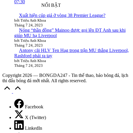
NỔI BẬT
Xuất hiện cúp giả ở vòng 38 Premier League?
bởi Triệu Anh Khoa
Tháng 7 24, 2023
Nóng “thần đồng” Mainoo được gọi lên ĐT Anh sau khi
giúp MU hạ Liverpool
bởi Triệu Anh Khoa
Tháng 7 24, 2023
Antony cãi HLV Ten Hag trong trận MU thắng Liverpool,
Rashford phải ra tay
bởi Triệu Anh Khoa
Tháng 7 24, 2023
Copyright 2026 — BONGDA247 - Tin thể thao, báo bóng đá, lịch
thi đấu bóng đá mới nhất. All rights reserved.
Scroll
to
Top
Facebook
X (Twitter)
LinkedIn