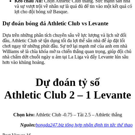
Kèo châu Âu:
Chọn Athletic Club thắng. Sức mạnh sân nhà
và sự vượt trội về nhân sự là quá đủ để tin vào một kết quả có
lợi cho đội bóng xứ Basque.
Dự đoán bóng đá Athletic Club vs Levante
Dựa trên những phân tích chuyên sâu về lực lượng và lịch sử đối
đầu, Athletic Club sẽ tận dụng tối đa lợi thế sân nhà để áp đặt lối
chơi ngay từ những phút đầu. Sự trở lại mạnh mẽ của anh em nhà
Williams sẽ là chìa khóa mở ra chiến thắng quan trọng, giúp đội chủ
nhà chấm dứt chuỗi ngày u ám tại La Liga và đẩy Levante lún sâu
hơn vào khủng hoảng.
Dự đoán tỷ số
Athletic Club 2 – 1 Levante
Chọn kèo:
Athletic Club -0.75 – Tài 2.5 – Athletic thắng
Nguồn:
bongda247.biz tổng hợp nhận định tin tức thể thao