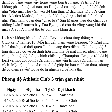
đang cố gắng vùng vẫy trong vũng bùn trụ hạng. Vị trí thứ 19
không phải là một tai nạn, nó là hệ quả của một hàng thủ hớ hênh
như “phô mai Thụy Sĩ” với 34 bàn thua từ đầu mùa. Dù vừa cầm
hòa Atletico Madrid, nhưng đó là khi họ được chơi tử thủ trên sân
nhà. Phải hành quân đến “chảo lửa” San Mamés, liệu đôi chân của
những Iván Romero hay Etta Eyong có còn đủ vững vàng khi đối
mặt với áp lực nghẹt thở từ bốn phía khán đài?
Lịch sử không hề biết nói dối: Levante chưa từng thắng Athletic
Club kể từ năm 2018. Mỗi lần đến thăm vùng Basque, “Những chú
ếch” thường có thói quen “quên mang theo điểm”. Dù phong độ 5
trận gần đây có vẻ ổn định hơn chủ nhà về mặt chỉ số, nhưng đẳng
cấp giữa một đội bóng chinh chiến tại Champions League (dù đã bị
loại) và một đội bóng vừa thăng hạng vẫn là một vực thẳm ngăn
cách. Một trận đấu quả cảm có thể giúp họ hạn chế bàn thua, nhưng
để có điểm ra về? Có lẽ đó là nhiệm vụ bất khả thi.
Phong độ Athletic Club 5 trận gần nhất
Ngày
Đội nhà
Tỷ số
Đội khách
05/02/2026
Athletic Club
2 – 1
Valencia
01/02/2026
Real Sociedad
1 – 1
Athletic Club
25/01/2026
Athletic Club
0 – 2
Barcelona
18/01/2026
Celta Vigo
1 – 0
Athletic Club