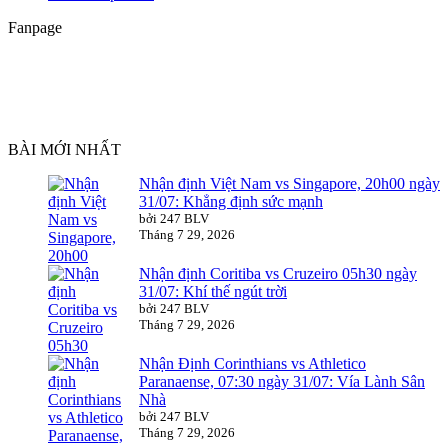
Fanpage
BÀI MỚI NHẤT
Nhận định Việt Nam vs Singapore, 20h00 ngày
31/07: Khẳng định sức mạnh
bởi 247 BLV
Tháng 7 29, 2026
Nhận định Coritiba vs Cruzeiro 05h30 ngày
31/07: Khí thế ngút trời
bởi 247 BLV
Tháng 7 29, 2026
Nhận Định Corinthians vs Athletico
Paranaense, 07:30 ngày 31/07: Vía Lành Sân
Nhà
bởi 247 BLV
Tháng 7 29, 2026