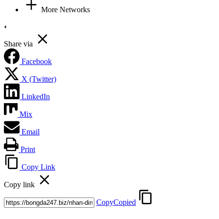
More Networks
Share via
Facebook
X (Twitter)
LinkedIn
Mix
Email
Print
Copy Link
Copy link
Copy
Copied