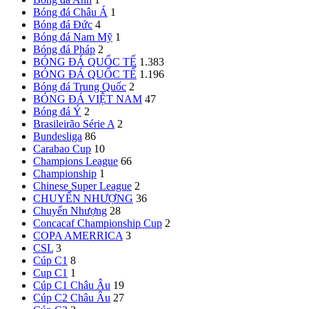
Bóng đá Châu Á
1
Bóng đá Đức
4
Bóng đá Nam Mỹ
1
Bóng đá Pháp
2
BÓNG ĐÁ QUỐC TẾ
1.383
BÓNG ĐÁ QUỐC TẾ
1.196
Bóng đá Trung Quốc
2
BÓNG ĐÁ VIỆT NAM
47
Bóng đá Ý
2
Brasileirão Série A
2
Bundesliga
86
Carabao Cup
10
Champions League
66
Championship
1
Chinese Super League
2
CHUYỂN NHƯỢNG
36
Chuyển Nhượng
28
Concacaf Championship Cup
2
COPA AMERRICA
3
CSL
3
Cúp C1
8
Cup C1
1
Cúp C1 Châu Âu
19
Cúp C2 Châu Âu
27