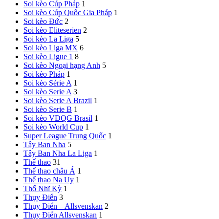
Soi kèo Cúp Pháp
1
Soi kèo Cúp Quốc Gia Pháp
1
Soi kèo Đức
2
Soi kèo Eliteserien
2
Soi kèo La Liga
5
Soi kèo Liga MX
6
Soi kèo Ligue 1
8
Soi kèo Ngoại hạng Anh
5
Soi kèo Pháp
1
Soi kèo Série A
1
Soi kèo Serie A
3
Soi kèo Serie A Brazil
1
Soi kèo Serie B
1
Soi kèo VĐQG Brasil
1
Soi kèo World Cup
1
Super League Trung Quốc
1
Tây Ban Nha
5
Tây Ban Nha
La Liga
1
Thể thao
31
Thể thao châu Á
1
Thể thao Na Uy
1
Thổ Nhĩ Kỳ
1
Thụy Điển
3
Thụy Điển – Allsvenskan
2
Thụy Điển Allsvenskan
1