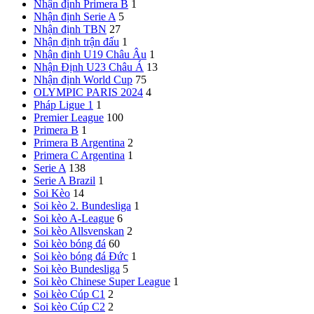
Nhận định Primera B
1
Nhận định Serie A
5
Nhận định TBN
27
Nhận định trận đấu
1
Nhận định U19 Châu Âu
1
Nhận Định U23 Châu Á
13
Nhận định World Cup
75
OLYMPIC PARIS 2024
4
Pháp
Ligue 1
1
Premier League
100
Primera B
1
Primera B Argentina
2
Primera C Argentina
1
Serie A
138
Serie A Brazil
1
Soi Kèo
14
Soi kèo 2. Bundesliga
1
Soi kèo A-League
6
Soi kèo Allsvenskan
2
Soi kèo bóng đá
60
Soi kèo bóng đá Đức
1
Soi kèo Bundesliga
5
Soi kèo Chinese Super League
1
Soi kèo Cúp C1
2
Soi kèo Cúp C2
2