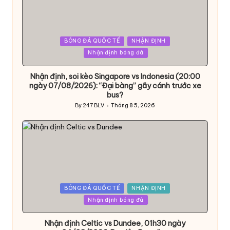
Posted
BÓNG ĐÁ QUỐC TẾ
NHẬN ĐỊNH
in
Nhận định bóng đá
Nhận định, soi kèo Singapore vs Indonesia (20:00
ngày 07/08/2026): “Đại bàng” gãy cánh trước xe
bus?
By
247 BLV
Tháng 8 5, 2026
Posted
by
Posted
BÓNG ĐÁ QUỐC TẾ
NHẬN ĐỊNH
in
Nhận định bóng đá
Nhận định Celtic vs Dundee, 01h30 ngày