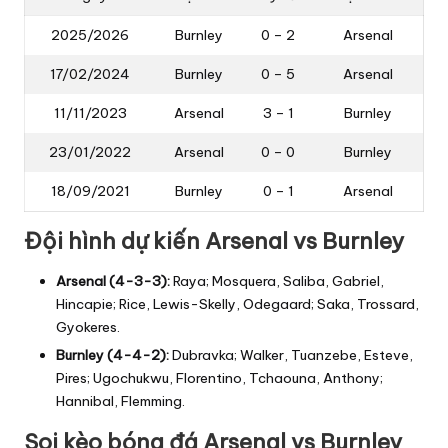
2025/2026
Burnley
0 – 2
Arsenal
17/02/2024
Burnley
0 – 5
Arsenal
11/11/2023
Arsenal
3 – 1
Burnley
23/01/2022
Arsenal
0 – 0
Burnley
18/09/2021
Burnley
0 – 1
Arsenal
Đội hình dự kiến Arsenal vs Burnley
Arsenal (4-3-3):
Raya; Mosquera, Saliba, Gabriel,
Hincapie; Rice, Lewis-Skelly, Odegaard; Saka, Trossard,
Gyokeres.
Burnley (4-4-2):
Dubravka; Walker, Tuanzebe, Esteve,
Pires; Ugochukwu, Florentino, Tchaouna, Anthony;
Hannibal, Flemming.
Soi kèo bóng đá Arsenal vs Burnley