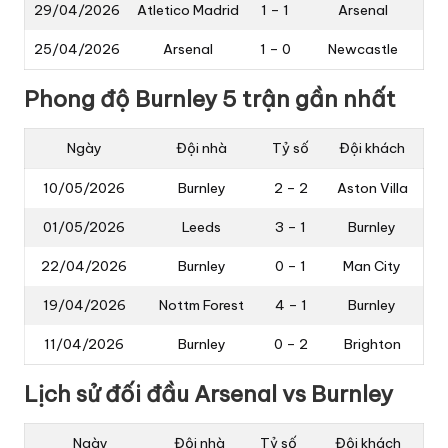
29/04/2026
Atletico Madrid
1 – 1
Arsenal
25/04/2026
Arsenal
1 – 0
Newcastle
Phong độ Burnley 5 trận gần nhất
Ngày
Đội nhà
Tỷ số
Đội khách
10/05/2026
Burnley
2 – 2
Aston Villa
01/05/2026
Leeds
3 – 1
Burnley
22/04/2026
Burnley
0 – 1
Man City
19/04/2026
Nottm Forest
4 – 1
Burnley
11/04/2026
Burnley
0 – 2
Brighton
Lịch sử đối đầu Arsenal vs Burnley
Ngày
Đội nhà
Tỷ số
Đội khách