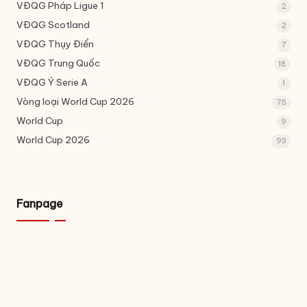
VĐQG Pháp
Ligue 1
2
VĐQG Scotland
2
VĐQG Thụy Điển
7
VĐQG Trung Quốc
18
VĐQG Ý
Serie A
1
Vòng loại World Cup 2026
75
World Cup
9
World Cup 2026
93
Fanpage