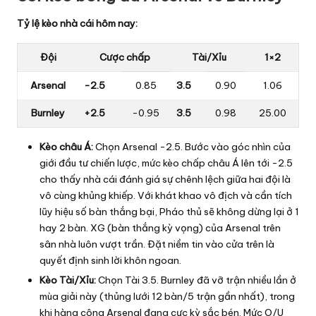
Tỷ lệ kèo nhà cái hôm nay:
Đội
Cược chấp
Tài/Xỉu
1×2
Arsenal
-2.5
0.85
3.5
0.90
1.06
Burnley
+2.5
-0.95
3.5
0.98
25.00
Kèo châu Á:
Chọn Arsenal -2.5. Bước vào góc nhìn của
giới đầu tư chiến lược, mức kèo chấp châu Á lên tới -2.5
cho thấy nhà cái đánh giá sự chênh lệch giữa hai đội là
vô cùng khủng khiếp. Với khát khao vô địch và cần tích
lũy hiệu số bàn thắng bại, Pháo thủ sẽ không dừng lại ở 1
hay 2 bàn. XG (bàn thắng kỳ vọng) của Arsenal trên
sân nhà luôn vượt trần. Đặt niềm tin vào cửa trên là
quyết định sinh lời khôn ngoan.
Kèo Tài/Xỉu:
Chọn Tài 3.5. Burnley đã vỡ trận nhiều lần ở
mùa giải này (thủng lưới 12 bàn/5 trận gần nhất), trong
khi hàng công Arsenal đang cực kỳ sắc bén. Mức O/U