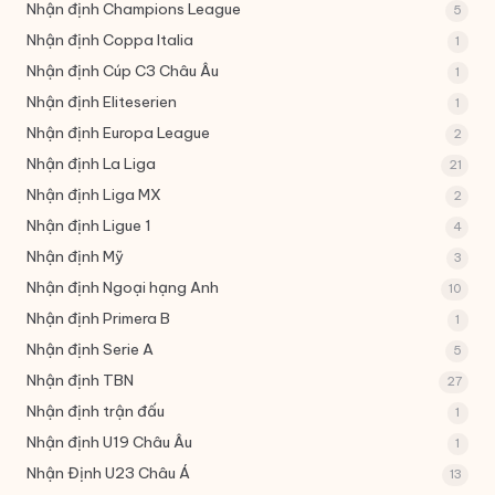
Nhận định Champions League
5
Nhận định Coppa Italia
1
Nhận định Cúp C3 Châu Âu
1
Nhận định Eliteserien
1
Nhận định Europa League
2
Nhận định La Liga
21
Nhận định Liga MX
2
Nhận định Ligue 1
4
Nhận định Mỹ
3
Nhận định Ngoại hạng Anh
10
Nhận định Primera B
1
Nhận định Serie A
5
Nhận định TBN
27
Nhận định trận đấu
1
Nhận định U19 Châu Âu
1
Nhận Định U23 Châu Á
13