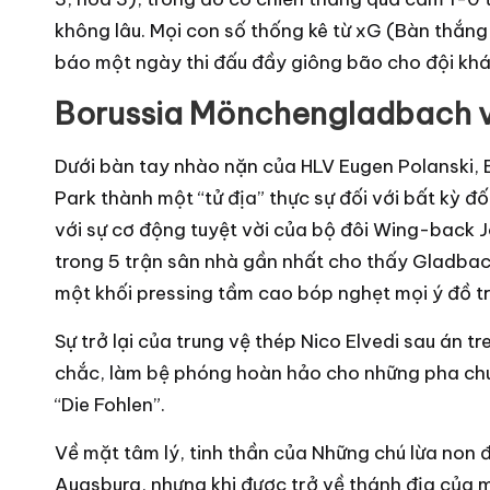
ó
không lâu. Mọi con số thống kê từ xG (Bàn thắng
n
báo một ngày thi đấu đầy giông bão cho đội khá
g
Borussia Mönchengladbach và
đ
á
Dưới bàn tay nhào nặn của HLV Eugen Polanski,
,
Park thành một “tử địa” thực sự đối với bất kỳ đ
lị
với sự cơ động tuyệt vời của bộ đôi Wing-back J
c
trong 5 trận sân nhà gần nhất cho thấy Gladbac
h
một khối pressing tầm cao bóp nghẹt mọi ý đồ tr
t
Sự trở lại của trung vệ thép Nico Elvedi sau án
hi
chắc, làm bệ phóng hoàn hảo cho những pha chu
đ
“Die Fohlen”.
ấ
Về mặt tâm lý, tinh thần của Những chú lừa non đ
u
Augsburg, nhưng khi được trở về thánh địa của 