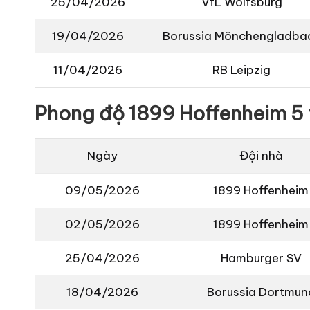
25/04/2026
VfL Wolfsburg
19/04/2026
Borussia Mönchengladba
11/04/2026
RB Leipzig
Phong độ 1899 Hoffenheim 5 
Ngày
Đội nhà
09/05/2026
1899 Hoffenheim
02/05/2026
1899 Hoffenheim
25/04/2026
Hamburger SV
18/04/2026
Borussia Dortmun