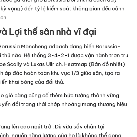
 kỳ vọng) đến tỷ lệ kiểm soát không gian đều cảnh
ch.
 Lợi thế sân nhà vĩ đại
 Borussia Mönchengladbach đang biến Borussia-
ối thủ nào. Hệ thống 3-4-2-1 được vận hành trơn tru
oe Scally và Lukas Ullrich. Heatmap (Bản đồ nhiệt)
h áp đảo hoàn toàn khu vực 1/3 giữa sân, tạo ra
iển khai bóng của đối thủ.
 treo giò càng củng cố thêm bức tường thành vững
yển đổi trạng thái chớp nhoáng mang thương hiệu
ang lên cao ngút trời. Dù vừa sẩy chân tại
mình, nguồn năng lượng của họ là không thể đong