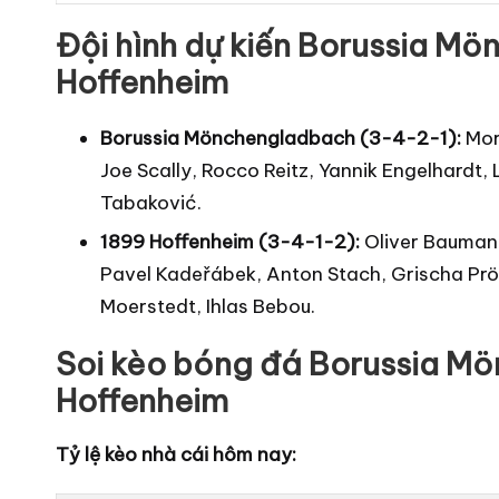
Đội hình dự kiến Borussia M
Hoffenheim
Borussia Mönchengladbach (3-4-2-1):
Mori
Joe Scally, Rocco Reitz, Yannik Engelhardt, 
Tabaković.
1899 Hoffenheim (3-4-1-2):
Oliver Baumann
Pavel Kadeřábek, Anton Stach, Grischa Prö
Moerstedt, Ihlas Bebou.
Soi kèo bóng đá Borussia M
Hoffenheim
Tỷ lệ kèo nhà cái hôm nay: