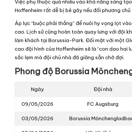
Việc phụ thuộc quá nhiều vào khả năng sáng tạo 
Hoffenheim rất dễ bị bẻ gãy nếu đối phương chủ
Áp lực “buộc phải thắng” để nuôi hy vọng lọt vào
cao. Lịch sử cũng hoàn toàn quay lưng với đội kh
làm khách tại Borussia-Park. Đối mặt với một G
cao đội hình của Hoffenheim sẽ là “con dao hai 
sắc lẹm mà đội chủ nhà đã giăng sẵn chờ đợi.
Phong độ Borussia Möncheng
Ngày
Đội nhà
09/05/2026
FC Augsburg
03/05/2026
Borussia Mönchengladba