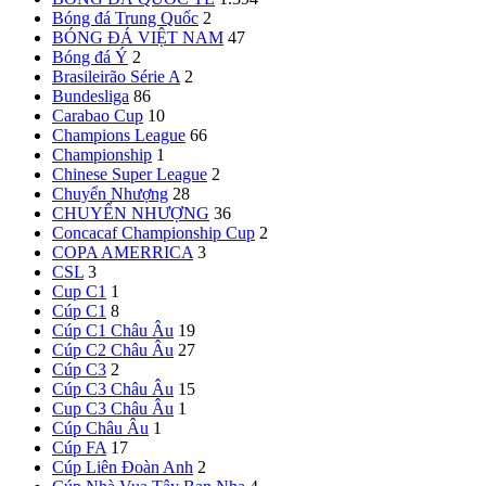
Bóng đá Trung Quốc
2
BÓNG ĐÁ VIỆT NAM
47
Bóng đá Ý
2
Brasileirão Série A
2
Bundesliga
86
Carabao Cup
10
Champions League
66
Championship
1
Chinese Super League
2
Chuyển Nhượng
28
CHUYỂN NHƯỢNG
36
Concacaf Championship Cup
2
COPA AMERRICA
3
CSL
3
Cup C1
1
Cúp C1
8
Cúp C1 Châu Âu
19
Cúp C2 Châu Âu
27
Cúp C3
2
Cúp C3 Châu Âu
15
Cup C3 Châu Âu
1
Cúp Châu Âu
1
Cúp FA
17
Cúp Liên Đoàn Anh
2