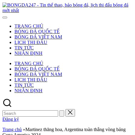
Skip
to
-
content
T
t
TRANG CHỦ
t
BÓNG ĐÁ QUỐC TẾ
b
BÓNG ĐÁ VIỆT NAM
b
LỊCH THI ĐẤU
đ
TIN TỨC
l
NHẬN ĐỊNH
t
đ
TRANG CHỦ
b
BÓNG ĐÁ QUỐC TẾ
đ
BÓNG ĐÁ VIỆT NAM
m
LỊCH THI ĐẤU
n
TIN TỨC
NHẬN ĐỊNH
Search
for:
Đăng ký
Trang chủ
»
Martinez thăng hoa, Argentina toàn thắng vòng bảng
Copa America 2024