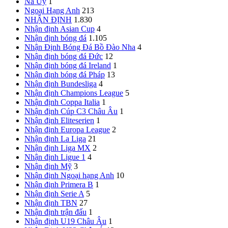
Na Uy
1
Ngoại Hạng Anh
213
NHẬN ĐỊNH
1.830
Nhận định Asian Cup
4
Nhận định bóng đá
1.105
Nhận Định Bóng Đá Bồ Đào Nha
4
Nhận định bóng đá Đức
12
Nhận định bóng đá Ireland
1
Nhận định bóng đá Pháp
13
Nhận định Bundesliga
4
Nhận định Champions League
5
Nhận định Coppa Italia
1
Nhận định Cúp C3 Châu Âu
1
Nhận định Eliteserien
1
Nhận định Europa League
2
Nhận định La Liga
21
Nhận định Liga MX
2
Nhận định Ligue 1
4
Nhận định Mỹ
3
Nhận định Ngoại hạng Anh
10
Nhận định Primera B
1
Nhận định Serie A
5
Nhận định TBN
27
Nhận định trận đấu
1
Nhận định U19 Châu Âu
1