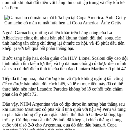
non nớt khi phải đối diện với hàng thủ chơi tập trung và đầy kín kẽ
của Peru.
Garnacho có màn ra mắt hứa hẹn tại Copa America. Ảnh: Getty
Ngoài Garnacho, những cái tên khác trên hàng công của La
Albiceleste cũng thi nhau bắn phá khung thành đối thủ, song các
tình huống tấn công chỉ dừng lại ở mức cơ hội, và 45 phút đầu tiên
khép lại với kết quả bất phân thắng bại.
Bước sang hiệp hai, đoàn quân của HLV Lionel Scaloni đẩy cao đội
hình nhằm tìm kiếm lợi thế, và họ đã mau chóng có được điều mình
cần sau cú dứt điểm tinh tế của tiền đạo Lautaro Martinez ở phút 47.
Tiếp đà thăng hoa, nhà đương kim vô địch không ngừng tấn công
để có được bàn nhân đôi cách biệt, và lẽ ra mục tiêu này đã có thể
thực hiện nếu như Leandro Paredes không bỏ lỡ cơ hội trên chấm
phạt đền ở phút 72.
Dẫu vậy, NHM Argentina vẫn có dịp được ăn mừng bàn thắng sau
khi Lautaro Martinez có pha xử lí tinh quái với hậu vệ Peru và tung
ra pha bấm bóng đầy cảm giác khiến thủ thành Gallese không kịp
trở tay. Cú đúp của cầu thủ 26 tuổi đã khép lại chiến thắng chung
cuộc với tỉ số 2-0 cho Argentina, qua đó dẫn đầu bảng A Copa