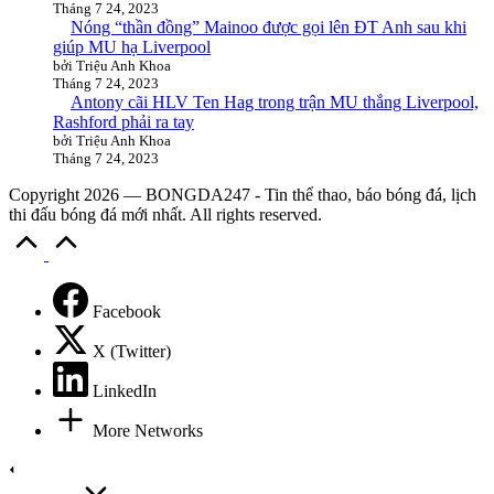
Tháng 7 24, 2023
Nóng “thần đồng” Mainoo được gọi lên ĐT Anh sau khi
giúp MU hạ Liverpool
bởi Triệu Anh Khoa
Tháng 7 24, 2023
Antony cãi HLV Ten Hag trong trận MU thắng Liverpool,
Rashford phải ra tay
bởi Triệu Anh Khoa
Tháng 7 24, 2023
Copyright 2026 — BONGDA247 - Tin thể thao, báo bóng đá, lịch
thi đấu bóng đá mới nhất. All rights reserved.
Scroll
to
Top
Facebook
X (Twitter)
LinkedIn
More Networks