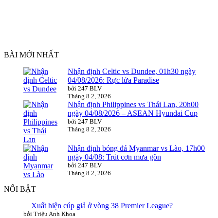
BÀI MỚI NHẤT
Nhận định Celtic vs Dundee, 01h30 ngày
04/08/2026: Rực lửa Paradise
bởi 247 BLV
Tháng 8 2, 2026
Nhận định Philippines vs Thái Lan, 20h00
ngày 04/08/2026 – ASEAN Hyundai Cup
bởi 247 BLV
Tháng 8 2, 2026
Nhận định bóng đá Myanmar vs Lào, 17h00
ngày 04/08: Trút cơn mưa gôn
bởi 247 BLV
Tháng 8 2, 2026
NỔI BẬT
Xuất hiện cúp giả ở vòng 38 Premier League?
bởi Triệu Anh Khoa