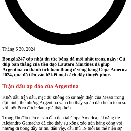
Tháng 6 30, 2024
Bongda247 cập nhật tin tức bóng đá mới nhất trong ngày: Cú
đúp bàn thắng của tiền đạo Lautaro Martinez đã giúp
Argentina có thành tích toàn thắng ở vòng bảng Copa America
2024, qua đó tiến vào tứ kết một cách đầy thuyết phục.
Trận đấu áp đảo của Argentina
Khởi đầu trận đấu, mặc dù không có sự hiện diện của Messi trong
đội hình, thế nhưng Argentina vẫn cho thấy sự áp đảo hoàn toàn so
với một Peru được đánh giá thấp hơn.
Trong lần đầu tiên ra sân đầu tiên tại Copa America, tài năng trẻ
Alejandro Garnacho đã cho thấy sự xông xáo trên hàng công với
những đi bóng đầy tự tin, dẫu vậy, cầu thủ 19 tuổi lại thể hiện sự