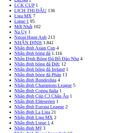
LCK CUP
1
LỊCH THI ĐẤU
136
Liga MX
7
Ligue 1
95
Mới Nhất
102
Na Uy
1
Ngoại Hạng Anh
213
NHẬN ĐỊNH
1.841
Nhận định Asian Cup
4
Nhận định bóng đá
1.116
Nhận Định Bóng Đá Bồ Đào Nha
4
Nhận định bóng đá Đức
12
Nhận định bóng đá Ireland
1
Nhận định bóng đá Pháp
13
Nhận định Bundesliga
4
Nhận định Champions League
5
Nhận định Coppa Italia
1
Nhận định Cúp C3 Châu Âu
1
Nhận định Eliteserien
1
Nhận định Europa League
2
Nhận định La Liga
21
Nhận định Liga MX
2
Nhận định Ligue 1
4
Nhận định Mỹ
3