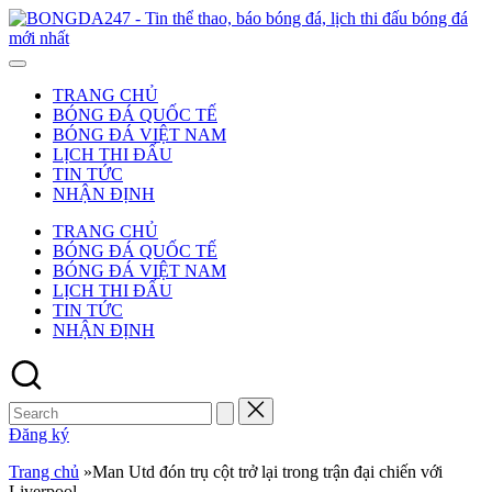
Skip
to
-
content
T
t
TRANG CHỦ
t
BÓNG ĐÁ QUỐC TẾ
b
BÓNG ĐÁ VIỆT NAM
b
LỊCH THI ĐẤU
đ
TIN TỨC
l
NHẬN ĐỊNH
t
đ
TRANG CHỦ
b
BÓNG ĐÁ QUỐC TẾ
đ
BÓNG ĐÁ VIỆT NAM
m
LỊCH THI ĐẤU
n
TIN TỨC
NHẬN ĐỊNH
Search
for:
Đăng ký
Trang chủ
»
Man Utd đón trụ cột trở lại trong trận đại chiến với
Liverpool