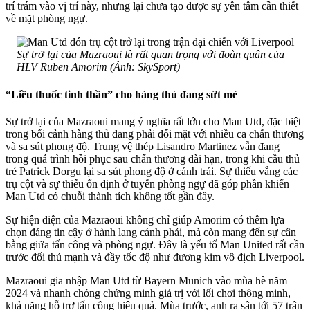
trí trám vào vị trí này, nhưng lại chưa tạo được sự yên tâm cần thiết
về mặt phòng ngự.
Sự trở lại của Mazraoui là rất quan trọng với đoàn quân của
HLV Ruben Amorim (Ảnh: SkySport)
“Liều thuốc tinh thần” cho hàng thủ đang sứt mẻ
Sự trở lại của Mazraoui mang ý nghĩa rất lớn cho Man Utd, đặc biệt
trong bối cảnh hàng thủ đang phải đối mặt với nhiều ca chấn thương
và sa sút phong độ. Trung vệ thép Lisandro Martinez vẫn đang
trong quá trình hồi phục sau chấn thương dài hạn, trong khi cầu thủ
trẻ Patrick Dorgu lại sa sút phong độ ở cánh trái. Sự thiếu vắng các
trụ cột và sự thiếu ổn định ở tuyến phòng ngự đã góp phần khiến
Man Utd có chuỗi thành tích không tốt gần đây.
Sự hiện diện của Mazraoui không chỉ giúp Amorim có thêm lựa
chọn đáng tin cậy ở hành lang cánh phải, mà còn mang đến sự cân
bằng giữa tấn công và phòng ngự. Đây là yếu tố Man United rất cần
trước đối thủ mạnh và đầy tốc độ như đương kim vô địch Liverpool.
Mazraoui gia nhập Man Utd từ Bayern Munich vào mùa hè năm
2024 và nhanh chóng chứng minh giá trị với lối chơi thông minh,
khả năng hỗ trợ tấn công hiệu quả. Mùa trước, anh ra sân tới 57 trận