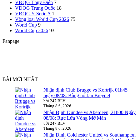
VĐQG Thụy Điển
7
VĐQG Trung Quốc
18
VĐQG Ý
Serie A
1
Vòng loại World Cup 2026
75
World Cup
9
World Cup 2026
93
Fanpage
BÀI MỚI NHẤT
Nhận định Club Brugge vs Kortrijk 01h45
ngày 08/08: Bùng nổ Jan Breydel
bởi 247 BLV
Tháng 8 6, 2026
Nhận Định Dundee vs Aberdeen, 21h00 Ngày
08/08: Rực Lửa Vòng Mở Màn
bởi 247 BLV
Tháng 8 6, 2026
Nhận Định Colchester United vs Southampton