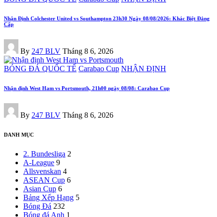
in
Nhận Định Colchester United vs Southampton 23h30 Ngày 08/08/2026: Khác Biệt Đẳng
Cấp
Posted
By
247 BLV
Tháng 8 6, 2026
by
Posted
BÓNG ĐÁ QUỐC TẾ
Carabao Cup
NHẬN ĐỊNH
in
Nhận định West Ham vs Portsmouth, 21h00 ngày 08/08: Carabao Cup
Posted
By
247 BLV
Tháng 8 6, 2026
by
DANH MỤC
2. Bundesliga
2
A-League
9
Allsvenskan
4
ASEAN Cup
6
Asian Cup
6
Bảng Xếp Hạng
5
Bóng Đá
232
Bóng đá Anh
1