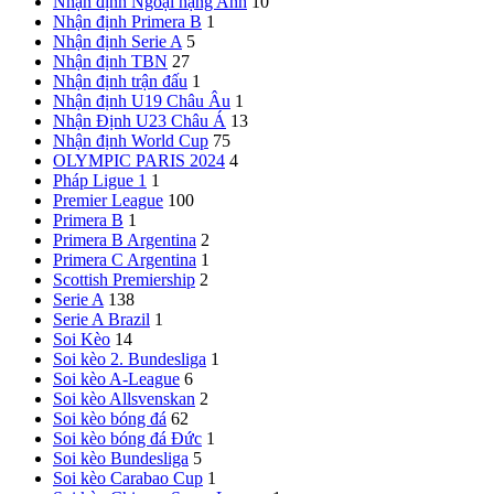
Nhận định Ngoại hạng Anh
10
Nhận định Primera B
1
Nhận định Serie A
5
Nhận định TBN
27
Nhận định trận đấu
1
Nhận định U19 Châu Âu
1
Nhận Định U23 Châu Á
13
Nhận định World Cup
75
OLYMPIC PARIS 2024
4
Pháp
Ligue 1
1
Premier League
100
Primera B
1
Primera B Argentina
2
Primera C Argentina
1
Scottish Premiership
2
Serie A
138
Serie A Brazil
1
Soi Kèo
14
Soi kèo 2. Bundesliga
1
Soi kèo A-League
6
Soi kèo Allsvenskan
2
Soi kèo bóng đá
62
Soi kèo bóng đá Đức
1
Soi kèo Bundesliga
5
Soi kèo Carabao Cup
1