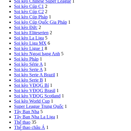
Soi kèo Chinese Super League
1
Soi kèo Cúp C1
2
Soi kèo Cúp C2
2
Soi kèo Cúp Pháp
1
Soi kèo Cúp Quốc Gia Pháp
1
Soi kèo Đức
2
Soi kèo Eliteserien
2
Soi kèo La Liga
5
Soi kèo Liga MX
6
Soi kèo Ligue 1
8
Soi kèo Ngoại hạng Anh
5
Soi kèo Pháp
1
Soi kèo Série A
1
Soi kèo Serie A
3
Soi kèo Serie A Brazil
1
Soi kèo Serie B
1
Soi kèo VĐQG Bỉ
1
Soi kèo VĐQG Brasil
1
Soi kèo VĐQG Scotland
1
Soi kèo World Cup
1
Super League Trung Quốc
1
Tây Ban Nha
5
Tây Ban Nha
La Liga
1
Thể thao
35
Thể thao châu Á
1