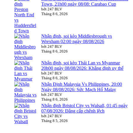
Town, 21h00 ngày 08/08: Carabao Cup
bởi 247 BLV
Tháng 8 6, 2026
Nhận định, soi kèo Middlesbrough vs
Wrexham 02:00 ngày 08/08/2026
bởi 247 BLV
Tháng 8 6, 2026
Nhận định, soi kèo Thái Lan vs Myanmar
20h00 ngày 08/08/2026: Khẳng định uy thế
bởi 247 BLV
Tháng 8 6, 2026
Nhận Định Malaysia Vs Philippines, 20:00
Ngày 08/08/2026: Sức Mạch Hổ Malay
bởi 247 BLV
Tháng 8 6, 2026
Nhận định Bristol City vs Walsall, 01:45 ngày
07/08/2026: Đẳng cấp chênh lệch
bởi 247 BLV
Tháng 8 5, 2026