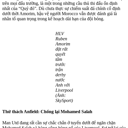
trên mọi đấu trường, là một trong những cầu thủ thi đấu ổn định
nhất của “Quỷ đỏ”. Dù chưa thực sự chiếm suất đá chính cố định
dưới thời Amorim, hậu vệ người Morocco vẫn được đánh giá là
nhân tố quan trọng trong kế hoạch dài hạn của đội bóng.
HLV
Ruben
Amorim
đặt rất
quyết
tâm
trước
trận
derby
nước
Anh với
Liverpool
(Ảnh:
SkySport)
Thử thách Anfield: Chống lại Mohamed Salah
Man Utd đang rất cần sự chắc chắn ở tuyến dưới để ngăn chặn
Mohamed Salah và hàng công bùng nổ của Liverpool. Sự trở lại của