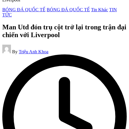
Posted
BÓNG ĐÁ QUỐC TẾ
BÓNG ĐÁ QUỐC TẾ
Tin Khác
TIN
in
TỨC
Man Utd đón trụ cột trở lại trong trận đại
chiến với Liverpool
Posted
By
Triệu Anh Khoa
by