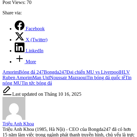
Post Views:
70
Share via:
Facebook
X (Twitter)
LinkedIn
More
Tags:
Amorim
Bóng đá 247
Bongda247
Đại chiến MU vs Liverpool
HLV
Ruben Amorim
Man Utd
Noussair Mazraoui
Tin bóng đá quốc tế
Tin
nóng MU
Tin tức bóng đá
Last updated on Tháng 10 16, 2025
Triệu Anh Khoa
Triệu Anh Khoa (1985, Hà Nội) - CEO của Bongda247 đã có hơn
15 năm làm việc trong ngành phát thanh truyền hình, chủ yếu là trực