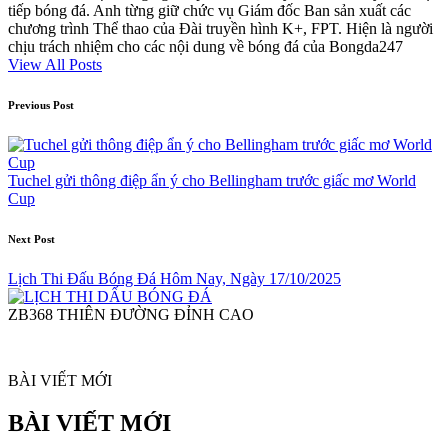
tiếp bóng đá. Anh từng giữ chức vụ Giám đốc Ban sản xuất các
chương trình Thể thao của Đài truyền hình K+, FPT. Hiện là người
chịu trách nhiệm cho các nội dung về bóng đá của Bongda247
View All Posts
Post
Previous Post
navigation
Tuchel gửi thông điệp ẩn ý cho Bellingham trước giấc mơ World
Cup
Next Post
Lịch Thi Đấu Bóng Đá Hôm Nay, Ngày 17/10/2025
ZB368 THIÊN ĐƯỜNG ĐỈNH CAO
BÀI VIẾT MỚI
BÀI VIẾT MỚI