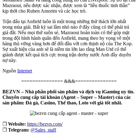
Mazraoui, nếu được xác nhận, được xem là “liều thuốc tinh thần”
kịp thời cho Ruben Amorim và các học trò.
Trận đấu tại Anfield luôn là một trong những thử thách lớn nhất
trong mùa giải. Bất kỳ sai lầm nhỏ nào ở đây cũng có thể phải trả
giá đắt. Nếu mọi thứ suôn sẻ, Mazraoui hoàn toàn có thể góp mặt
trong đội hình hành quân đến Anfield, mang theo hy vọng về một
hàng thủ vững vàng hơn để đối đầu với cơn thịnh nộ của The Kop.
Sự xuất hiện của anh sẽ là niềm tin lớn lao rằng Man Utd có thể
giành được kết quả tích cực trong trận derby nước Anh đầy duyên
nợ này.
Nguồn
Internet
=============== &&&===============
BEZVN – Nhà phân phối sản phẩm và dịch vụ iGaming uy tín.
Chuyên cung cấp tài khoản (Agent – Super – Master) của các
sản phẩm: Đá gà, Casino, Thể thao, Loto với giá tốt nhất.
❐
Website:
https://bezvn.com/
❐
Telegram:
@Sales_staff