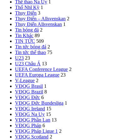
Thể thao Na Uy
1
Thổ Nhĩ Kỳ
1
Thụy Điển
3
Thụy Điển – Allsvenskan
2
Thụy Điển Allsvenskan
1
Tin bóng đá
2
Tin Khác
89
TIN TỨC
509
Tin tức bóng đá
2
Tin tức thể thao
75
U23
23
U23 Châu Á
13
UEFA Conference League
2
UEFA Europa League
23
V-League
2
VĐQG Brasil
1
VĐQG Brazil
8
VĐQG Đức
6
VĐQG Đức
Bundesliga
1
VĐQG Ireland
15
VĐQG Na Uy
15
VĐQG Phần Lan
13
VĐQG Pháp
6
VĐQG Pháp
Ligue 1
2
VĐQG Scotland
2