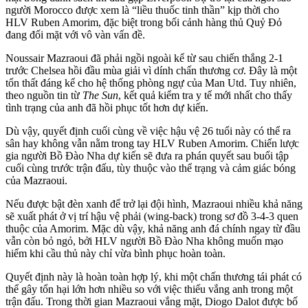
người Morocco được xem là “liều thuốc tinh thần” kịp thời cho
HLV Ruben Amorim, đặc biệt trong bối cảnh hàng thủ Quỷ Đỏ
đang đối mặt với vô vàn vấn đề.
Noussair Mazraoui đã phải ngồi ngoài kể từ sau chiến thắng 2-1
trước Chelsea hồi đầu mùa giải vì dính chấn thương cơ. Đây là một
tổn thất đáng kể cho hệ thống phòng ngự của Man Utd. Tuy nhiên,
theo nguồn tin từ
The Sun
, kết quả kiểm tra y tế mới nhất cho thấy
tình trạng của anh đã hồi phục tốt hơn dự kiến.
Dù vậy, quyết định cuối cùng về việc hậu vệ 26 tuổi này có thể ra
sân hay không vẫn nằm trong tay HLV Ruben Amorim. Chiến lược
gia người Bồ Đào Nha dự kiến sẽ đưa ra phán quyết sau buổi tập
cuối cùng trước trận đấu, tùy thuộc vào thể trạng và cảm giác bóng
của Mazraoui.
Nếu được bật đèn xanh để trở lại đội hình, Mazraoui nhiều khả năng
sẽ xuất phát ở vị trí hậu vệ phải (wing-back) trong sơ đồ 3-4-3 quen
thuộc của Amorim. Mặc dù vậy, khả năng anh đá chính ngay từ đầu
vẫn còn bỏ ngỏ, bởi HLV người Bồ Đào Nha không muốn mạo
hiểm khi cầu thủ này chỉ vừa bình phục hoàn toàn.
Quyết định này là hoàn toàn hợp lý, khi một chấn thương tái phát có
thể gây tổn hại lớn hơn nhiều so với việc thiếu vắng anh trong một
trận đấu. Trong thời gian Mazraoui vắng mặt, Diogo Dalot được bố