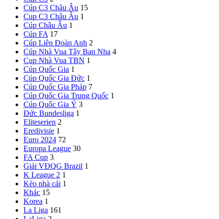
Cúp C3 Châu Âu
15
Cup C3 Châu Âu
1
Cúp Châu Âu
1
Cúp FA
17
Cúp Liên Đoàn Anh
2
Cúp Nhà Vua Tây Ban Nha
4
Cup Nhà Vua TBN
1
Cúp Quốc Gia
1
Cúp Quốc Gia Đức
1
Cúp Quốc Gia Pháp
7
Cúp Quốc Gia Trung Quốc
1
Cúp Quốc Gia Ý
3
Đức
Bundesliga
1
Eliteserien
2
Eredivisie
1
Euro 2024
72
Europa League
30
FA Cup
3
Giải VĐQG Brazil
1
K League 2
1
Kèo nhà cái
1
Khác
15
Korea
1
La Liga
161
LaLiga
2