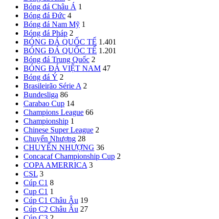
Bóng đá Châu Á
1
Bóng đá Đức
4
Bóng đá Nam Mỹ
1
Bóng đá Pháp
2
BÓNG ĐÁ QUỐC TẾ
1.401
BÓNG ĐÁ QUỐC TẾ
1.201
Bóng đá Trung Quốc
2
BÓNG ĐÁ VIỆT NAM
47
Bóng đá Ý
2
Brasileirão Série A
2
Bundesliga
86
Carabao Cup
14
Champions League
66
Championship
1
Chinese Super League
2
Chuyển Nhượng
28
CHUYỂN NHƯỢNG
36
Concacaf Championship Cup
2
COPA AMERRICA
3
CSL
3
Cúp C1
8
Cup C1
1
Cúp C1 Châu Âu
19
Cúp C2 Châu Âu
27
Cúp C3
2