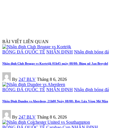
BÀI VIẾT LIÊN QUAN
Posted
BÓNG ĐÁ QUỐC TẾ
NHẬN ĐỊNH
Nhận định bóng đá
in
Nhận định Club Brugge vs Kortrijk 01h45 ngày 08/08: Bùng nổ Jan Breydel
Posted
By
247 BLV
Tháng 8 6, 2026
by
Posted
BÓNG ĐÁ QUỐC TẾ
NHẬN ĐỊNH
Nhận định bóng đá
in
Nhận Định Dundee vs Aberdeen, 21h00 Ngày 08/08: Rực Lửa Vòng Mở Màn
Posted
By
247 BLV
Tháng 8 6, 2026
by
Posted
BÓNG ĐÁ QUỐC TẾ
Carabao Cup
NHẬN ĐỊNH