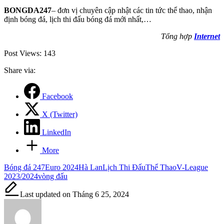
BONGDA247
– đơn vị chuyên cập nhật các tin tức thể thao, nhận
định bóng đá, lịch thi đấu bóng đá mới nhất,…
Tổng hợp
Internet
Post Views:
143
Share via:
Facebook
X (Twitter)
LinkedIn
More
Tags:
Bóng đá 247
Euro 2024
Hà Lan
Lịch Thi Đấu
Thể Thao
V-League
2023/2024
vòng đấu
Last updated on Tháng 6 25, 2024