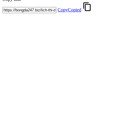
Copy
Copied