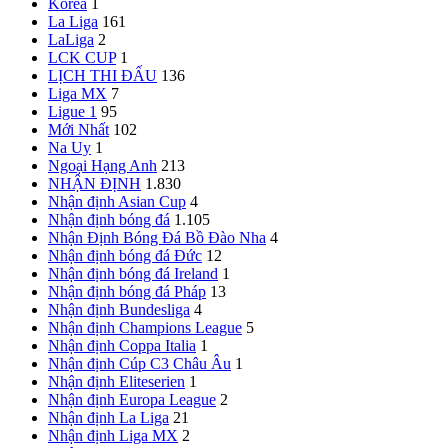
Korea
1
La Liga
161
LaLiga
2
LCK CUP
1
LỊCH THI ĐẤU
136
Liga MX
7
Ligue 1
95
Mới Nhất
102
Na Uy
1
Ngoại Hạng Anh
213
NHẬN ĐỊNH
1.830
Nhận định Asian Cup
4
Nhận định bóng đá
1.105
Nhận Định Bóng Đá Bồ Đào Nha
4
Nhận định bóng đá Đức
12
Nhận định bóng đá Ireland
1
Nhận định bóng đá Pháp
13
Nhận định Bundesliga
4
Nhận định Champions League
5
Nhận định Coppa Italia
1
Nhận định Cúp C3 Châu Âu
1
Nhận định Eliteserien
1
Nhận định Europa League
2
Nhận định La Liga
21
Nhận định Liga MX
2