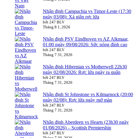
Nhận định Campuchia vs Timor-Leste (17:30
ngày 03/08): Xả giận rực lửa
bởi 247 BLV
Tháng 8 1, 2026
Nhận định PSV Eindhoven vs AZ Alkmaar,
01:00 ngày 09/08/2026: Sức nóng đỉnh cao
bởi 247 BLV
Tháng 7 31, 2026
Nhận định Hibernian vs Motherwell 22h30
ngày 02/08/2026: Rực lửa ngày ra quân
bởi 247 BLV
Tháng 7 31, 2026
Nhận định St Johnstone vs Kilmarnock (20:00
ngày 02/08): Rực lửa ngày mở màn
bởi 247 BLV
Tháng 7 31, 2026
Nhận định Aberdeen vs Hearts (23h30 ngày
01/08/2026) – Scottish Premiership
bởi 247 BLV
Tháng 7 30, 2026