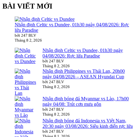
BÀI VIẾT MỚI
Nhận định Celtic vs Dundee, 01h30 ngày 04/08/2026: Rực
lửa Paradise
bởi 247 BLV
Tháng 8 2, 2026
Nhận định Celtic vs Dundee, 01h30 ngày
04/08/2026: Rực lửa Paradise
bởi 247 BLV
Tháng 8 2, 2026
Nhận định Philippines vs Thái Lan, 20h00
ngày 04/08/2026 – ASEAN Hyundai Cup
bởi 247 BLV
Tháng 8 2, 2026
Nhận định bóng đá Myanmar vs Lào, 17h00
ngày 04/08: Trút cơn mưa gôn
bởi 247 BLV
Tháng 8 2, 2026
Nhận định bóng đá Indonesia vs Việt Nam,
20:30 ngày 03/08/2026: Siêu kinh điển rực lửa
bởi 247 BLV
Tháng 8 1, 2026