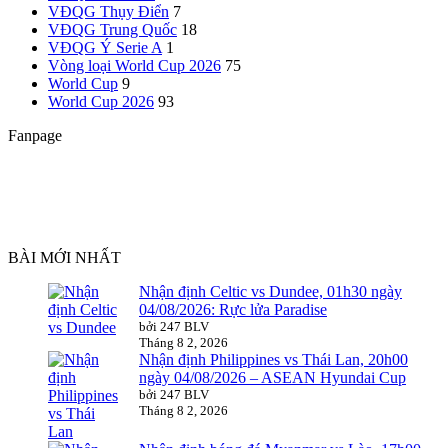
VĐQG Thụy Điển
7
VĐQG Trung Quốc
18
VĐQG Ý
Serie A
1
Vòng loại World Cup 2026
75
World Cup
9
World Cup 2026
93
Fanpage
BÀI MỚI NHẤT
Nhận định Celtic vs Dundee, 01h30 ngày
04/08/2026: Rực lửa Paradise
bởi 247 BLV
Tháng 8 2, 2026
Nhận định Philippines vs Thái Lan, 20h00
ngày 04/08/2026 – ASEAN Hyundai Cup
bởi 247 BLV
Tháng 8 2, 2026