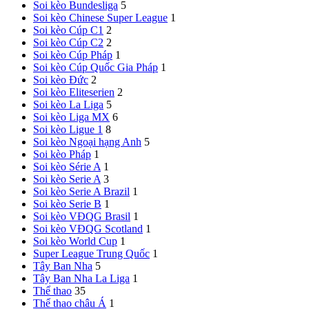
Soi kèo Bundesliga
5
Soi kèo Chinese Super League
1
Soi kèo Cúp C1
2
Soi kèo Cúp C2
2
Soi kèo Cúp Pháp
1
Soi kèo Cúp Quốc Gia Pháp
1
Soi kèo Đức
2
Soi kèo Eliteserien
2
Soi kèo La Liga
5
Soi kèo Liga MX
6
Soi kèo Ligue 1
8
Soi kèo Ngoại hạng Anh
5
Soi kèo Pháp
1
Soi kèo Série A
1
Soi kèo Serie A
3
Soi kèo Serie A Brazil
1
Soi kèo Serie B
1
Soi kèo VĐQG Brasil
1
Soi kèo VĐQG Scotland
1
Soi kèo World Cup
1
Super League Trung Quốc
1
Tây Ban Nha
5
Tây Ban Nha
La Liga
1
Thể thao
35
Thể thao châu Á
1