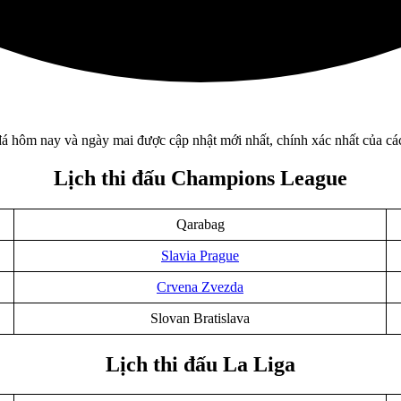
g đá hôm nay và ngày mai được cập nhật mới nhất, chính xác nhất của các
Lịch thi đấu Champions League
Qarabag
Slavia Prague
Crvena Zvezda
Slovan Bratislava
Lịch thi đấu La Liga