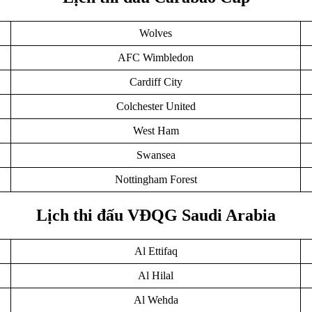
Wolves
AFC Wimbledon
Cardiff City
Colchester United
West Ham
Swansea
Nottingham Forest
Lịch thi đấu VĐQG Saudi Arabia
Al Ettifaq
Al Hilal
Al Wehda