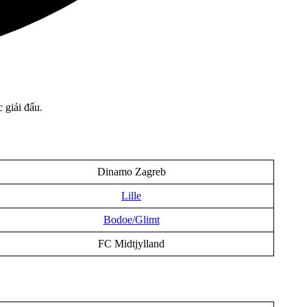
 giải đấu.
Dinamo Zagreb
Lille
Bodoe/Glimt
FC Midtjylland