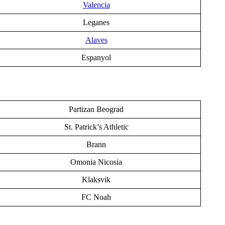
Valencia
Leganes
Alaves
Espanyol
Partizan Beograd
St. Patrick’s Athletic
Brann
Omonia Nicosia
Klaksvik
FC Noah