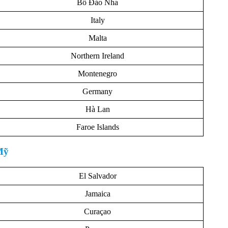
Bồ Đào Nha
Italy
Malta
Northern Ireland
Montenegro
Germany
Hà Lan
Faroe Islands
Mỹ
El Salvador
Jamaica
Curaçao