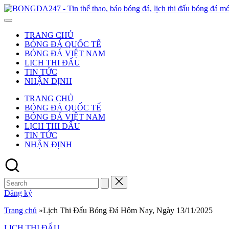
Skip
to
content
TRANG CHỦ
BÓNG ĐÁ QUỐC TẾ
BÓNG ĐÁ VIỆT NAM
LỊCH THI ĐẤU
TIN TỨC
NHẬN ĐỊNH
TRANG CHỦ
BÓNG ĐÁ QUỐC TẾ
BÓNG ĐÁ VIỆT NAM
LỊCH THI ĐẤU
TIN TỨC
NHẬN ĐỊNH
Search
for:
Đăng ký
Trang chủ
»
Lịch Thi Đấu Bóng Đá Hôm Nay, Ngày 13/11/2025
Posted
LỊCH THI ĐẤU