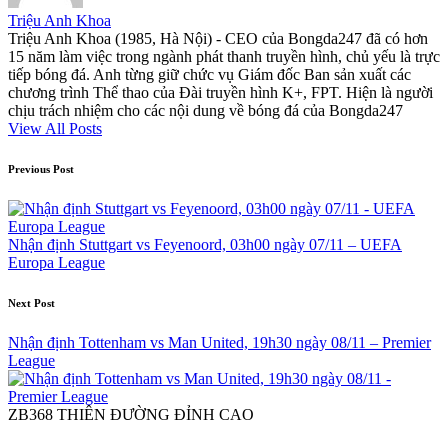
Triệu Anh Khoa
Triệu Anh Khoa (1985, Hà Nội) - CEO của Bongda247 đã có hơn
15 năm làm việc trong ngành phát thanh truyền hình, chủ yếu là trực
tiếp bóng đá. Anh từng giữ chức vụ Giám đốc Ban sản xuất các
chương trình Thể thao của Đài truyền hình K+, FPT. Hiện là người
chịu trách nhiệm cho các nội dung về bóng đá của Bongda247
View All Posts
Post
Previous Post
navigation
Nhận định Stuttgart vs Feyenoord, 03h00 ngày 07/11 – UEFA
Europa League
Next Post
Nhận định Tottenham vs Man United, 19h30 ngày 08/11 – Premier
League
ZB368 THIÊN ĐƯỜNG ĐỈNH CAO