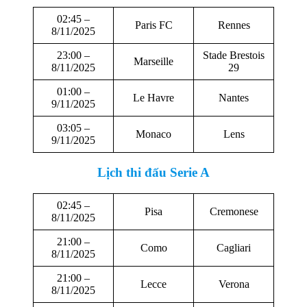
02:45 –
Paris FC
Rennes
8/11/2025
23:00 –
Stade Brestois
Marseille
8/11/2025
29
01:00 –
Le Havre
Nantes
9/11/2025
03:05 –
Monaco
Lens
9/11/2025
Lịch thi đấu Serie A
02:45 –
Pisa
Cremonese
8/11/2025
21:00 –
Como
Cagliari
8/11/2025
21:00 –
Lecce
Verona
8/11/2025