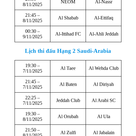
NEOM
Al-Nassr
8/11/2025
21:45 –
Al Shabab
Al-Ettifaq
8/11/2025
00:30 –
Al-Ittihad FC
Al-Ahli Jeddah
9/11/2025
Lịch thi đấu
Hạng 2 Saudi-Arabia
19:30 –
Al Taee
Al Wehda Club
7/11/2025
21:45 –
Al Baten
Al Diriyah
7/11/2025
22:25 –
Jeddah Club
Al Arabi SC
7/11/2025
19:30 –
Al Orubah
Al Ula
8/11/2025
21:50 –
Al Zulfi
Al Jabalain
8/11/2025