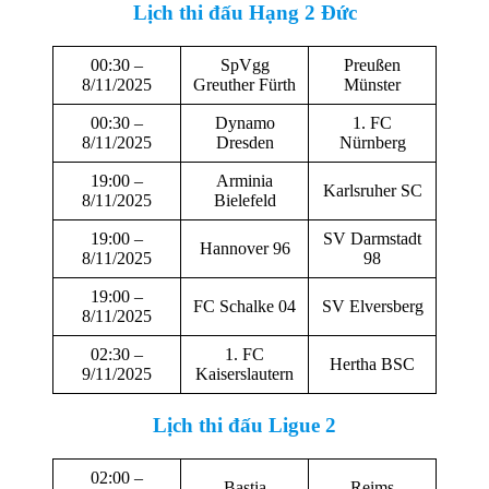
Lịch thi đấu
Hạng 2 Đức
00:30 –
SpVgg
Preußen
8/11/2025
Greuther Fürth
Münster
00:30 –
Dynamo
1. FC
8/11/2025
Dresden
Nürnberg
19:00 –
Arminia
Karlsruher SC
8/11/2025
Bielefeld
19:00 –
SV Darmstadt
Hannover 96
8/11/2025
98
19:00 –
FC Schalke 04
SV Elversberg
8/11/2025
02:30 –
1. FC
Hertha BSC
9/11/2025
Kaiserslautern
Lịch thi đấu
Ligue 2
02:00 –
Bastia
Reims