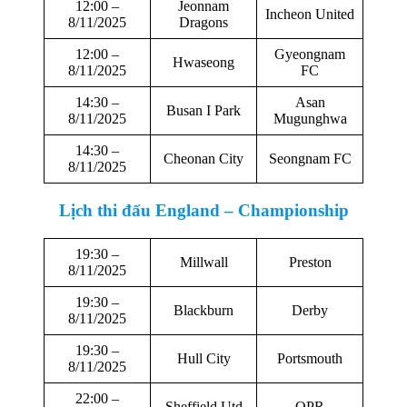
12:00 –
Jeonnam
Incheon United
8/11/2025
Dragons
12:00 –
Gyeongnam
Hwaseong
8/11/2025
FC
14:30 –
Asan
Busan I Park
8/11/2025
Mugunghwa
14:30 –
Cheonan City
Seongnam FC
8/11/2025
Lịch thi đấu
England – Championship
19:30 –
Millwall
Preston
8/11/2025
19:30 –
Blackburn
Derby
8/11/2025
19:30 –
Hull City
Portsmouth
8/11/2025
22:00 –
Sheffield Utd
QPR