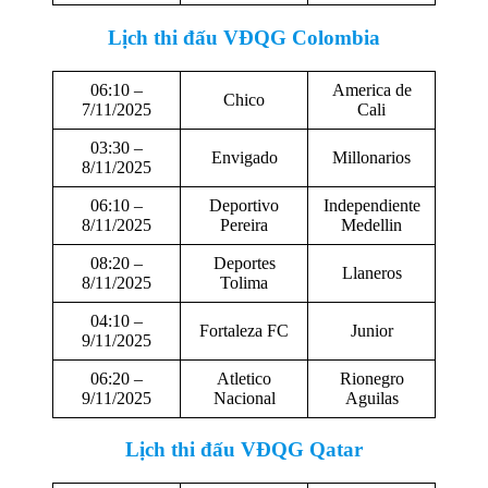
Lịch thi đấu
VĐQG Colombia
06:10 –
America de
Chico
7/11/2025
Cali
03:30 –
Envigado
Millonarios
8/11/2025
06:10 –
Deportivo
Independiente
8/11/2025
Pereira
Medellin
08:20 –
Deportes
Llaneros
8/11/2025
Tolima
04:10 –
Fortaleza FC
Junior
9/11/2025
06:20 –
Atletico
Rionegro
9/11/2025
Nacional
Aguilas
Lịch thi đấu
VĐQG Qatar