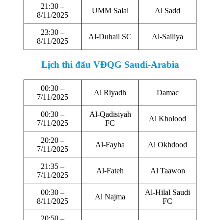
21:30 –
UMM Salal
Al Sadd
8/11/2025
23:30 –
Al-Duhail SC
Al-Sailiya
8/11/2025
Lịch thi đấu
VĐQG Saudi-Arabia
00:30 –
Al Riyadh
Damac
7/11/2025
00:30 –
Al-Qadisiyah
Al Kholood
7/11/2025
FC
20:20 –
Al-Fayha
Al Okhdood
7/11/2025
21:35 –
Al-Fateh
Al Taawon
7/11/2025
00:30 –
Al-Hilal Saudi
Al Najma
8/11/2025
FC
20:50 –