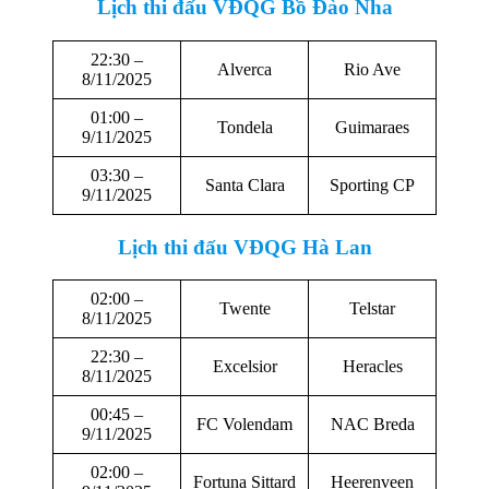
Lịch thi đấu VĐQG Bồ Đào Nha
22:30 –
Alverca
Rio Ave
8/11/2025
01:00 –
Tondela
Guimaraes
9/11/2025
03:30 –
Santa Clara
Sporting CP
9/11/2025
Lịch thi đấu VĐQG Hà Lan
02:00 –
Twente
Telstar
8/11/2025
22:30 –
Excelsior
Heracles
8/11/2025
00:45 –
FC Volendam
NAC Breda
9/11/2025
02:00 –
Fortuna Sittard
Heerenveen