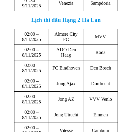
01:30 –
Venezia
Sampdoria
9/11/2025
Lịch thi đấu
Hạng 2 Hà Lan
02:00 –
Almere City
MVV
8/11/2025
FC
02:00 –
ADO Den
Roda
8/11/2025
Haag
02:00 –
FC Eindhoven
Den Bosch
8/11/2025
02:00 –
Jong Ajax
Dordrecht
8/11/2025
02:00 –
Jong AZ
VVV Venlo
8/11/2025
02:00 –
Jong Utrecht
Emmen
8/11/2025
02:00 –
Vitesse
Cambuur