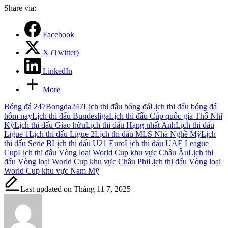
Share via:
Facebook
X (Twitter)
LinkedIn
More
Tags:
Bóng đá 247
Bongda247
Lịch thi đấu bóng đá
Lịch thi đấu bóng đá
hôm nay
Lịch thi đấu Bundesliga
Lịch thi đấu Cúp quốc gia Thổ Nhĩ
Kỳ
Lịch thi đấu Giao hữu
Lịch thi đấu Hạng nhất Anh
Lịch thi đấu
Ligue 1
Lịch thi đấu Ligue 2
Lịch thi đấu MLS Nhà Nghề Mỹ
Lịch
thi đấu Serie B
Lịch thi đấu U21 Euro
Lịch thi đấu UAE League
Cup
Lịch thi đấu Vòng loại World Cup khu vực Châu Âu
Lịch thi
đấu Vòng loại World Cup khu vực Châu Phi
Lịch thi đấu Vòng loại
World Cup khu vực Nam Mỹ
Last updated on Tháng 11 7, 2025