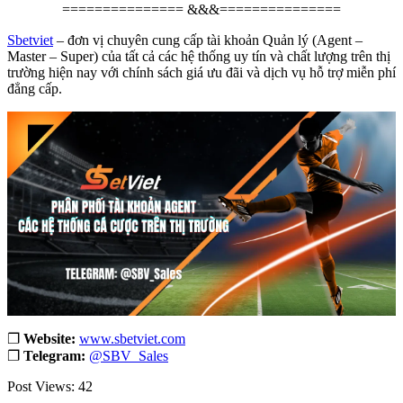
=============== &&&===============
Sbetviet
– đơn vị chuyên cung cấp tài khoản Quản lý (Agent –
Master – Super) của tất cả các hệ thống uy tín và chất lượng trên thị
trường hiện nay với chính sách giá ưu đãi và dịch vụ hỗ trợ miễn phí
đẳng cấp.
❐
Website:
www.sbetviet.com
❐
Telegram:
@SBV_Sales
Post Views:
42