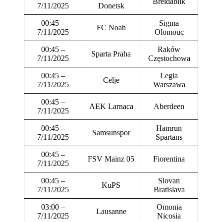
Breidablik
7/11/2025
Donetsk
00:45 –
Sigma
FC Noah
7/11/2025
Olomouc
00:45 –
Raków
Sparta Praha
7/11/2025
Częstochowa
00:45 –
Legia
Celje
7/11/2025
Warszawa
00:45 –
AEK Larnaca
Aberdeen
7/11/2025
00:45 –
Hamrun
Samsunspor
7/11/2025
Spartans
00:45 –
FSV Mainz 05
Fiorentina
7/11/2025
00:45 –
Slovan
KuPS
7/11/2025
Bratislava
03:00 –
Omonia
Lausanne
7/11/2025
Nicosia