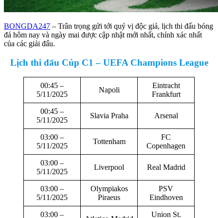
BONGDA247
– Trân trọng gửi tới quý vị độc giả, lịch thi đấu bóng
đá hôm nay và ngày mai được cập nhật mới nhất, chính xác nhất
của các giải đấu.
Lịch thi đấu Cúp C1 – UEFA Champions League
00:45 –
Eintracht
Napoli
5/11/2025
Frankfurt
00:45 –
Slavia Praha
Arsenal
5/11/2025
03:00 –
FC
Tottenham
5/11/2025
Copenhagen
03:00 –
Liverpool
Real Madrid
5/11/2025
03:00 –
Olympiakos
PSV
5/11/2025
Piraeus
Eindhoven
03:00 –
Union St.