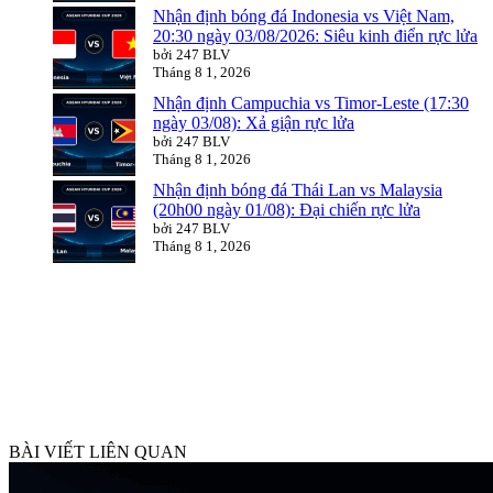
Nhận định bóng đá Indonesia vs Việt Nam,
20:30 ngày 03/08/2026: Siêu kinh điển rực lửa
bởi 247 BLV
Tháng 8 1, 2026
Nhận định Campuchia vs Timor-Leste (17:30
ngày 03/08): Xả giận rực lửa
bởi 247 BLV
Tháng 8 1, 2026
Nhận định bóng đá Thái Lan vs Malaysia
(20h00 ngày 01/08): Đại chiến rực lửa
bởi 247 BLV
Tháng 8 1, 2026
BÀI VIẾT LIÊN QUAN