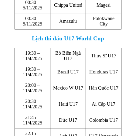
00:30 –
Chippa United
Magesi
5/11/2025
00:30 –
Polokwane
Amazulu
5/11/2025
City
Lịch thi đấu
U17 World Cup
19:30 –
Bờ Biển Ngà
Thụy Sĩ U17
11/4/2025
U17
19:30 –
Brazil U17
Honduras U17
11/4/2025
20:00 –
Mexico W U17
Hàn Quốc U17
11/4/2025
20:30 –
Haiti U17
Ai Cập U17
11/4/2025
21:45 –
Đức U17
Colombia U17
11/4/2025
22:15 –