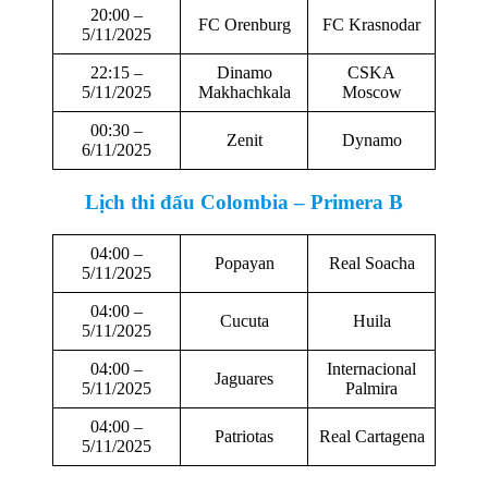
20:00 –
FC Orenburg
FC Krasnodar
5/11/2025
22:15 –
Dinamo
CSKA
5/11/2025
Makhachkala
Moscow
00:30 –
Zenit
Dynamo
6/11/2025
Lịch thi đấu
Colombia – Primera B
04:00 –
Popayan
Real Soacha
5/11/2025
04:00 –
Cucuta
Huila
5/11/2025
04:00 –
Internacional
Jaguares
5/11/2025
Palmira
04:00 –
Patriotas
Real Cartagena
5/11/2025