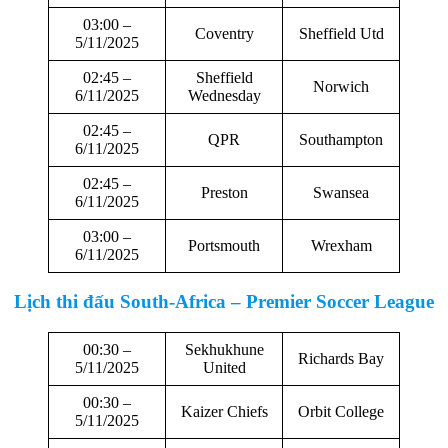
03:00 –
Coventry
Sheffield Utd
5/11/2025
02:45 –
Sheffield
Norwich
6/11/2025
Wednesday
02:45 –
QPR
Southampton
6/11/2025
02:45 –
Preston
Swansea
6/11/2025
03:00 –
Portsmouth
Wrexham
6/11/2025
Lịch thi đấu
South-Africa – Premier Soccer League
00:30 –
Sekhukhune
Richards Bay
5/11/2025
United
00:30 –
Kaizer Chiefs
Orbit College
5/11/2025