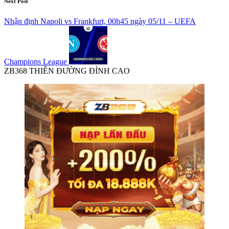
Next Post
Nhận định Napoli vs Frankfurt, 00h45 ngày 05/11 – UEFA
Champions League
ZB368 THIÊN ĐƯỜNG ĐỈNH CAO