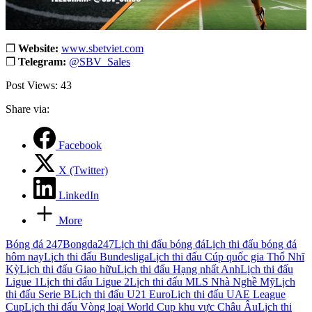
❐
Website:
www.sbetviet.com
❐
Telegram:
@SBV_Sales
Post Views:
43
Share via:
Facebook
X (Twitter)
LinkedIn
More
Tags:
Bóng đá 247
Bongda247
Lịch thi đấu bóng đá
Lịch thi đấu bóng đá
hôm nay
Lịch thi đấu Bundesliga
Lịch thi đấu Cúp quốc gia Thổ Nhĩ
Kỳ
Lịch thi đấu Giao hữu
Lịch thi đấu Hạng nhất Anh
Lịch thi đấu
Ligue 1
Lịch thi đấu Ligue 2
Lịch thi đấu MLS Nhà Nghề Mỹ
Lịch
thi đấu Serie B
Lịch thi đấu U21 Euro
Lịch thi đấu UAE League
Cup
Lịch thi đấu Vòng loại World Cup khu vực Châu Âu
Lịch thi