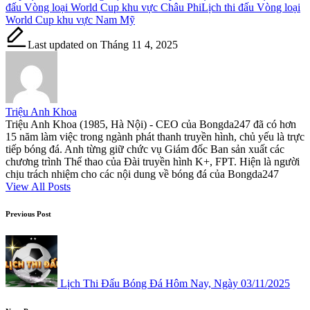
đấu Vòng loại World Cup khu vực Châu Phi
Lịch thi đấu Vòng loại
World Cup khu vực Nam Mỹ
Last updated on Tháng 11 4, 2025
Triệu Anh Khoa
Triệu Anh Khoa (1985, Hà Nội) - CEO của Bongda247 đã có hơn
15 năm làm việc trong ngành phát thanh truyền hình, chủ yếu là trực
tiếp bóng đá. Anh từng giữ chức vụ Giám đốc Ban sản xuất các
chương trình Thể thao của Đài truyền hình K+, FPT. Hiện là người
chịu trách nhiệm cho các nội dung về bóng đá của Bongda247
View All Posts
Post
Previous Post
navigation
Lịch Thi Đấu Bóng Đá Hôm Nay, Ngày 03/11/2025