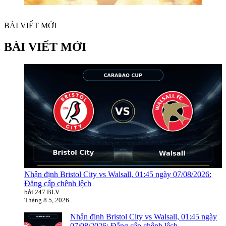
BÀI VIẾT MỚI
BÀI VIẾT MỚI
Nhận định Bristol City vs Walsall, 01:45 ngày 07/08/2026:
Đẳng cấp chênh lệch
bởi 247 BLV
Tháng 8 5, 2026
Nhận định Bristol City vs Walsall, 01:45 ngày
07/08/2026: Đẳng cấp chênh lệch