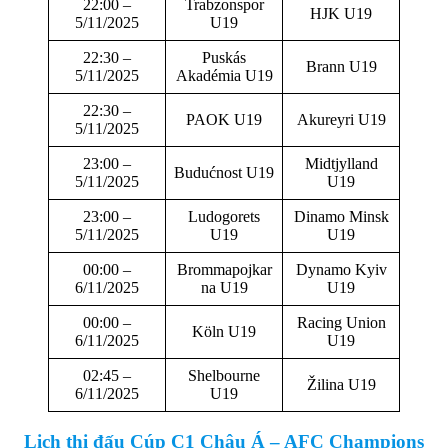
22:00 –
Trabzonspor
HJK U19
5/11/2025
U19
22:30 –
Puskás
Brann U19
5/11/2025
Akadémia U19
22:30 –
PAOK U19
Akureyri U19
5/11/2025
23:00 –
Midtjylland
Budućnost U19
5/11/2025
U19
23:00 –
Ludogorets
Dinamo Minsk
5/11/2025
U19
U19
00:00 –
Brommapojkar
Dynamo Kyiv
6/11/2025
na U19
U19
00:00 –
Racing Union
Köln U19
6/11/2025
U19
02:45 –
Shelbourne
Žilina U19
6/11/2025
U19
Lịch thi đấu Cúp C1 Châu Á – AFC Champions