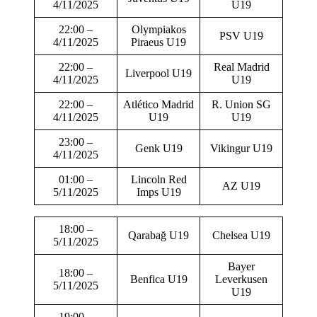
4/11/2025
U19
22:00 –
Olympiakos
PSV U19
4/11/2025
Piraeus U19
22:00 –
Real Madrid
Liverpool U19
4/11/2025
U19
22:00 –
Atlético Madrid
R. Union SG
4/11/2025
U19
U19
23:00 –
Genk U19
Vikingur U19
4/11/2025
01:00 –
Lincoln Red
AZ U19
5/11/2025
Imps U19
18:00 –
Qarabağ U19
Chelsea U19
5/11/2025
Bayer
18:00 –
Benfica U19
Leverkusen
5/11/2025
U19
19:00 –