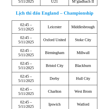
5/11/2025
U21
M’gladbach II
Lịch thi đấu
England – Championship
02:45 –
Leicester
Middlesbrough
5/11/2025
02:45 –
Oxford United
Stoke City
5/11/2025
02:45 –
Birmingham
Millwall
5/11/2025
02:45 –
Bristol City
Blackburn
5/11/2025
02:45 –
Derby
Hull City
5/11/2025
02:45 –
Charlton
West Brom
5/11/2025
02:45 –
Ipswich
Watford
5/11/2025