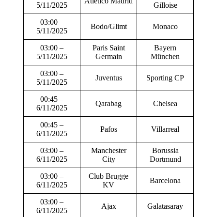
Atletico Madrid
5/11/2025
Gilloise
03:00 –
Bodo/Glimt
Monaco
5/11/2025
03:00 –
Paris Saint
Bayern
5/11/2025
Germain
München
03:00 –
Juventus
Sporting CP
5/11/2025
00:45 –
Qarabag
Chelsea
6/11/2025
00:45 –
Pafos
Villarreal
6/11/2025
03:00 –
Manchester
Borussia
6/11/2025
City
Dortmund
03:00 –
Club Brugge
Barcelona
6/11/2025
KV
03:00 –
Ajax
Galatasaray
6/11/2025