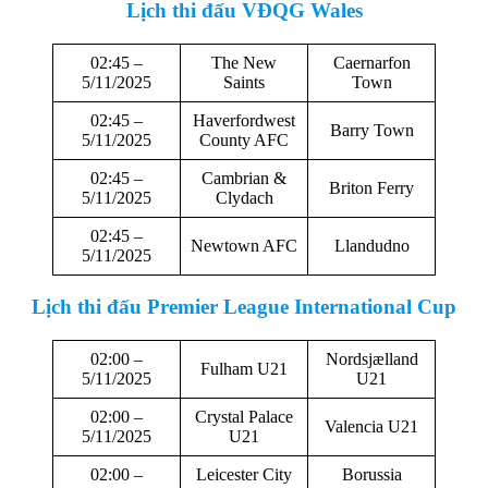
Lịch thi đấu
VĐQG Wales
02:45 –
The New
Caernarfon
5/11/2025
Saints
Town
02:45 –
Haverfordwest
Barry Town
5/11/2025
County AFC
02:45 –
Cambrian &
Briton Ferry
5/11/2025
Clydach
02:45 –
Newtown AFC
Llandudno
5/11/2025
Lịch thi đấu
Premier League International Cup
02:00 –
Nordsjælland
Fulham U21
5/11/2025
U21
02:00 –
Crystal Palace
Valencia U21
5/11/2025
U21
02:00 –
Leicester City
Borussia