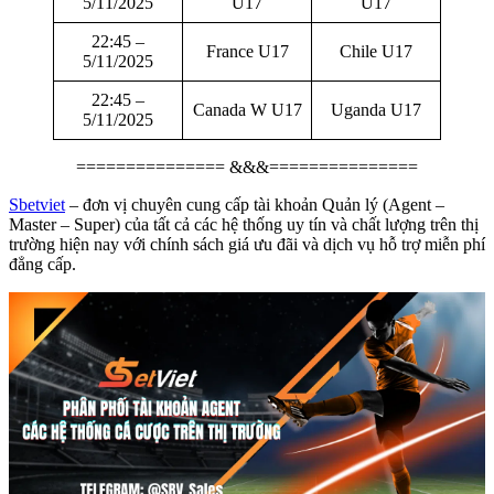
5/11/2025
U17
U17
22:45 –
France U17
Chile U17
5/11/2025
22:45 –
Canada W U17
Uganda U17
5/11/2025
=============== &&&===============
Sbetviet
– đơn vị chuyên cung cấp tài khoản Quản lý (Agent –
Master – Super) của tất cả các hệ thống uy tín và chất lượng trên thị
trường hiện nay với chính sách giá ưu đãi và dịch vụ hỗ trợ miễn phí
đẳng cấp.