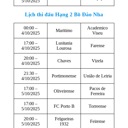
5/10/2025
Lịch thi đấu Hạng 2 Bồ Đào Nha
00:00 –
Academico
Maritimo
4/10/2025
Viseu
17:00 –
Lusitania
Farense
4/10/2025
Lourosa
20:00 –
Chaves
Vizela
4/10/2025
21:30 –
Portimonense
União de Leiria
4/10/2025
17:00 –
Pacos de
Oliveirense
5/10/2025
Ferreira
17:00 –
FC Porto B
Torreense
5/10/2025
20:00 –
Felgueiras
Feirense
5/10/2025
1932