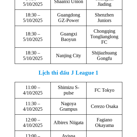
Shaanxi Union
5/10/2025
Jiading
18:30 –
Guangdong
Shenzhen
5/10/2025
GZ-Power
Juniors
Chongqing
18:30 –
Guangxi
Tonglianglong
5/10/2025
Baoyun
FC
18:30 –
Shijiazhuang
Nanjing City
5/10/2025
Gongfu
Lịch thi đấu J League 1
11:00 –
Shimizu S-
FC Tokyo
4/10/2025
pulse
11:30 –
Nagoya
Cerezo Osaka
4/10/2025
Grampus
12:00 –
Fagiano
Albirex Niigata
4/10/2025
Okayama
13:00 –
Avispa