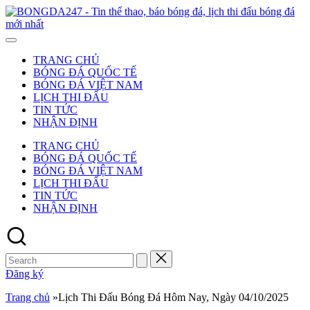
Skip
to
-
content
T
t
TRANG CHỦ
t
BÓNG ĐÁ QUỐC TẾ
b
BÓNG ĐÁ VIỆT NAM
b
LỊCH THI ĐẤU
đ
TIN TỨC
l
NHẬN ĐỊNH
t
đ
TRANG CHỦ
b
BÓNG ĐÁ QUỐC TẾ
đ
BÓNG ĐÁ VIỆT NAM
m
LỊCH THI ĐẤU
n
TIN TỨC
NHẬN ĐỊNH
Search
for:
Đăng ký
Trang chủ
»
Lịch Thi Đấu Bóng Đá Hôm Nay, Ngày 04/10/2025