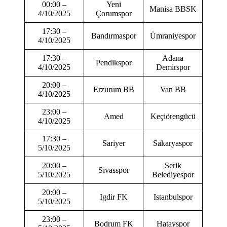
00:00 –
Yeni
Manisa BBSK
4/10/2025
Çorumspor
17:30 –
Bandırmaspor
Ümraniyespor
4/10/2025
17:30 –
Adana
Pendikspor
4/10/2025
Demirspor
20:00 –
Erzurum BB
Van BB
4/10/2025
23:00 –
Amed
Keçiörengücü
4/10/2025
17:30 –
Sariyer
Sakaryaspor
5/10/2025
20:00 –
Serik
Sivasspor
5/10/2025
Belediyespor
20:00 –
Igdir FK
Istanbulspor
5/10/2025
23:00 –
Bodrum FK
Hatayspor