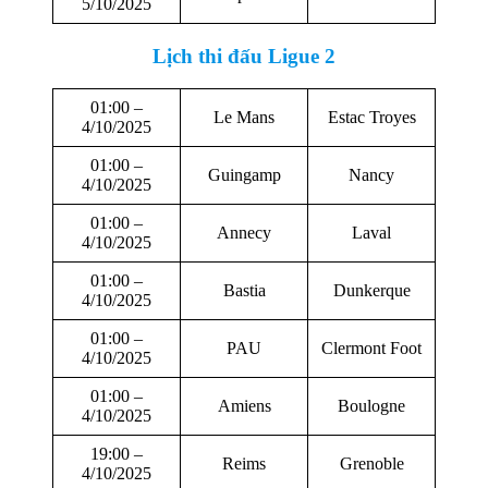
5/10/2025
Lịch thi đấu Ligue 2
01:00 –
Le Mans
Estac Troyes
4/10/2025
01:00 –
Guingamp
Nancy
4/10/2025
01:00 –
Annecy
Laval
4/10/2025
01:00 –
Bastia
Dunkerque
4/10/2025
01:00 –
PAU
Clermont Foot
4/10/2025
01:00 –
Amiens
Boulogne
4/10/2025
19:00 –
Reims
Grenoble
4/10/2025