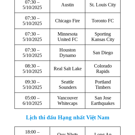
07:30 –
Austin
St. Louis City
5/10/2025
07:30 –
Chicago Fire
Toronto FC
5/10/2025
07:30 –
Minnesota
Sporting
5/10/2025
United FC
Kansas City
07:30 –
Houston
San Diego
5/10/2025
Dynamo
08:30 –
Colorado
Real Salt Lake
5/10/2025
Rapids
09:30 –
Seattle
Portland
5/10/2025
Sounders
Timbers
05:00 –
Vancouver
San Jose
6/10/2025
Whitecaps
Earthquakes
Lịch thi đấu Hạng nhất Việt Nam
18:00 –
Quy Nhơn
Long An