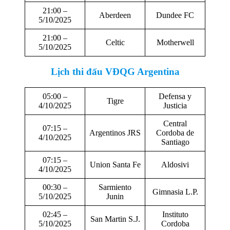
21:00 –
Aberdeen
Dundee FC
5/10/2025
21:00 –
Celtic
Motherwell
5/10/2025
Lịch thi đấu VĐQG Argentina
05:00 –
Defensa y
Tigre
4/10/2025
Justicia
Central
07:15 –
Argentinos JRS
Cordoba de
4/10/2025
Santiago
07:15 –
Union Santa Fe
Aldosivi
4/10/2025
00:30 –
Sarmiento
Gimnasia L.P.
5/10/2025
Junin
02:45 –
Instituto
San Martin S.J.
5/10/2025
Cordoba