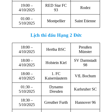
19:00 –
RED Star FC
Rodez
4/10/2025
93
01:00 –
Montpellier
Saint Etienne
5/10/2025
Lịch thi đấu Hạng 2 Đức
18:00 –
Preußen
Hertha BSC
4/10/2025
Münster
18:00 –
SV Darmstadt
Holstein Kiel
4/10/2025
98
18:00 –
1. FC
VfL Bochum
4/10/2025
Kaiserslautern
01:30 –
Dynamo
Karlsruher SC
5/10/2025
Dresden
18:30 –
Greuther Furth
Hannover 96
5/10/2025