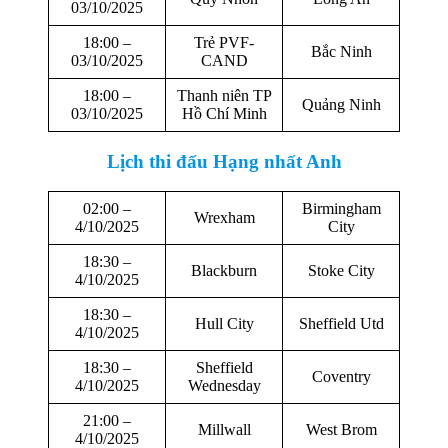
03/10/2025
18:00 –
Trẻ PVF-
Bắc Ninh
03/10/2025
CAND
18:00 –
Thanh niên TP
Quảng Ninh
03/10/2025
Hồ Chí Minh
Lịch thi đấu Hạng nhất Anh
02:00 –
Birmingham
Wrexham
4/10/2025
City
18:30 –
Blackburn
Stoke City
4/10/2025
18:30 –
Hull City
Sheffield Utd
4/10/2025
18:30 –
Sheffield
Coventry
4/10/2025
Wednesday
21:00 –
Millwall
West Brom
4/10/2025