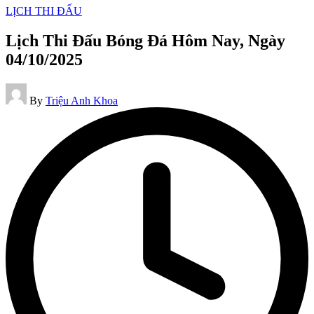
Posted
LỊCH THI ĐẤU
in
Lịch Thi Đấu Bóng Đá Hôm Nay, Ngày
04/10/2025
Posted
By
Triệu Anh Khoa
by