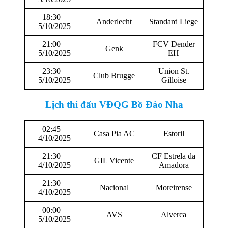
18:30 –
Anderlecht
Standard Liege
5/10/2025
21:00 –
FCV Dender
Genk
5/10/2025
EH
23:30 –
Union St.
Club Brugge
5/10/2025
Gilloise
Lịch thi đấu VĐQG Bồ Đào Nha
02:45 –
Casa Pia AC
Estoril
4/10/2025
21:30 –
CF Estrela da
GIL Vicente
4/10/2025
Amadora
21:30 –
Nacional
Moreirense
4/10/2025
00:00 –
AVS
Alverca
5/10/2025