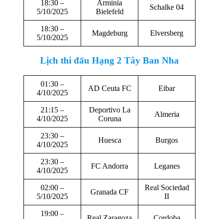
18:30 –
Arminia
Schalke 04
5/10/2025
Bielefeld
18:30 –
Magdeburg
Elversberg
5/10/2025
Lịch thi đấu Hạng 2 Tây Ban Nha
01:30 –
AD Ceuta FC
Eibar
4/10/2025
21:15 –
Deportivo La
Almeria
4/10/2025
Coruna
23:30 –
Huesca
Burgos
4/10/2025
23:30 –
FC Andorra
Leganes
4/10/2025
02:00 –
Real Sociedad
Granada CF
5/10/2025
II
19:00 –
Real Zaragoza
Cordoba