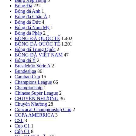
Bảng Xếp Hạng
5
Bóng Đá
232
Bóng đá Anh
1
Bóng đá Châu Á
1
Bóng đá Đức
4
Bóng đá Nam Mỹ
1
Bóng đá Pháp
2
BÓNG ĐÁ QUỐC TẾ
1.402
BÓNG ĐÁ QUỐC TẾ
1.201
Bóng đá Trung Quốc
2
BÓNG ĐÁ VIỆT NAM
47
Bóng đá Ý
2
Brasileirão Série A
2
Bundesliga
86
Carabao Cup
15
Champions League
66
Championship
1
Chinese Super League
2
CHUYỂN NHƯỢNG
36
Chuyển Nhượng
28
Concacaf Championship Cup
2
COPA AMERRICA
3
CSL
3
Cup C1
1
Cúp C1
8