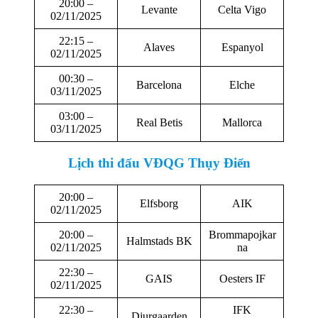
20:00 –
Levante
Celta Vigo
02/11/2025
22:15 –
Alaves
Espanyol
02/11/2025
00:30 –
Barcelona
Elche
03/11/2025
03:00 –
Real Betis
Mallorca
03/11/2025
Lịch thi đấu
VĐQG Thụy Điển
20:00 –
Elfsborg
AIK
02/11/2025
20:00 –
Brommapojkar
Halmstads BK
02/11/2025
na
22:30 –
GAIS
Oesters IF
02/11/2025
22:30 –
IFK
Djurgaarden