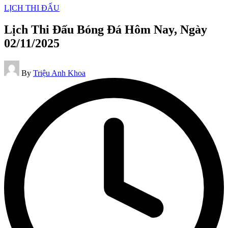
Posted
LỊCH THI ĐẤU
in
Lịch Thi Đấu Bóng Đá Hôm Nay, Ngày
02/11/2025
Posted
By
Triệu Anh Khoa
by