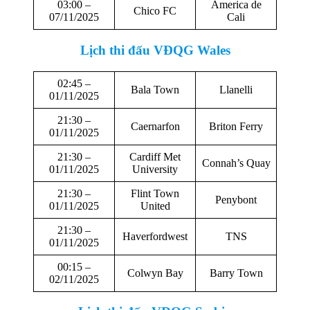
03:00 –
America de
Chico FC
07/11/2025
Cali
Lịch thi đấu
VĐQG Wales
02:45 –
Bala Town
Llanelli
01/11/2025
21:30 –
Caernarfon
Briton Ferry
01/11/2025
21:30 –
Cardiff Met
Connah’s Quay
01/11/2025
University
21:30 –
Flint Town
Penybont
01/11/2025
United
21:30 –
Haverfordwest
TNS
01/11/2025
00:15 –
Colwyn Bay
Barry Town
02/11/2025