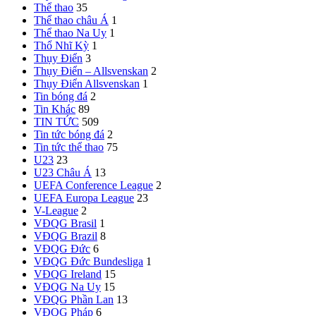
Thể thao
35
Thể thao châu Á
1
Thể thao Na Uy
1
Thổ Nhĩ Kỳ
1
Thụy Điển
3
Thụy Điển – Allsvenskan
2
Thụy Điển Allsvenskan
1
Tin bóng đá
2
Tin Khác
89
TIN TỨC
509
Tin tức bóng đá
2
Tin tức thể thao
75
U23
23
U23 Châu Á
13
UEFA Conference League
2
UEFA Europa League
23
V-League
2
VĐQG Brasil
1
VĐQG Brazil
8
VĐQG Đức
6
VĐQG Đức
Bundesliga
1
VĐQG Ireland
15
VĐQG Na Uy
15
VĐQG Phần Lan
13
VĐQG Pháp
6