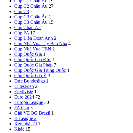
Cúp C1 Châu Âu
19
Cúp C2 Châu Âu
27
Cúp C3
2
Cup C3 Châu Âu
1
Cúp C3 Châu Âu
15
Cúp Châu Âu
1
Cúp FA
17
Cúp Liên Đoàn Anh
2
Cúp Nhà Vua Tây Ban Nha
4
Cup Nhà Vua TBN
1
Cúp Quốc Gia
1
Cúp Quốc Gia Đức
1
Cúp Quốc Gia Pháp
7
Cúp Quốc Gia Trung Quốc
1
Cúp Quốc Gia Ý
3
Đức
Bundesliga
1
Eliteserien
2
Eredivisie
1
Euro 2024
72
Europa League
30
FA Cup
3
Giải VĐQG Brazil
1
K League 2
1
Kèo nhà cái
1
Khác
15