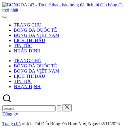
Skip
to
-
content
T
t
TRANG CHỦ
t
BÓNG ĐÁ QUỐC TẾ
b
BÓNG ĐÁ VIỆT NAM
b
LỊCH THI ĐẤU
đ
TIN TỨC
l
NHẬN ĐỊNH
t
đ
TRANG CHỦ
b
BÓNG ĐÁ QUỐC TẾ
đ
BÓNG ĐÁ VIỆT NAM
m
LỊCH THI ĐẤU
n
TIN TỨC
NHẬN ĐỊNH
Search
for:
Đăng ký
Trang chủ
»
Lịch Thi Đấu Bóng Đá Hôm Nay, Ngày 02/11/2025