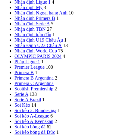
Nhận định Ligue 1
4
Nhận định Mỹ
3
Nhận định Ngoại hạng Anh
10
Nhận định Primera B
1
Nhận định Serie A
5
Nhận định TBN
27
Nhận định trận đấu
1
Nhận định U19 Châu Âu
1
Nhận Định U23 Châu Á
13
Nhận định World Cup
75
OLYMPIC PARIS 2024
4
Pháp
Ligue 1
1
Premier League
100
Primera B
1
Primera B Argentina
2
Primera C Argentina
1
Scottish Premiership
2
Serie A
138
Serie A Brazil
1
Soi Kèo
14
Soi kèo 2. Bundesliga
1
Soi kèo A-League
6
Soi kèo Allsvenskan
2
Soi kèo bóng đá
62
Soi kèo bóng đá Đức
1