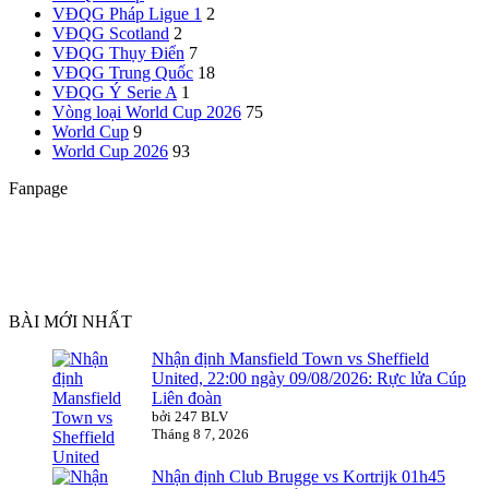
VĐQG Pháp
Ligue 1
2
VĐQG Scotland
2
VĐQG Thụy Điển
7
VĐQG Trung Quốc
18
VĐQG Ý
Serie A
1
Vòng loại World Cup 2026
75
World Cup
9
World Cup 2026
93
Fanpage
BÀI MỚI NHẤT
Nhận định Mansfield Town vs Sheffield
United, 22:00 ngày 09/08/2026: Rực lửa Cúp
Liên đoàn
bởi 247 BLV
Tháng 8 7, 2026
Nhận định Club Brugge vs Kortrijk 01h45