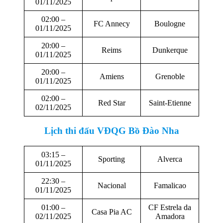
01/11/2025
02:00 –
FC Annecy
Boulogne
01/11/2025
20:00 –
Reims
Dunkerque
01/11/2025
20:00 –
Amiens
Grenoble
01/11/2025
02:00 –
Red Star
Saint-Etienne
02/11/2025
Lịch thi đấu VĐQG Bồ Đào Nha
03:15 –
Sporting
Alverca
01/11/2025
22:30 –
Nacional
Famalicao
01/11/2025
01:00 –
CF Estrela da
Casa Pia AC
02/11/2025
Amadora