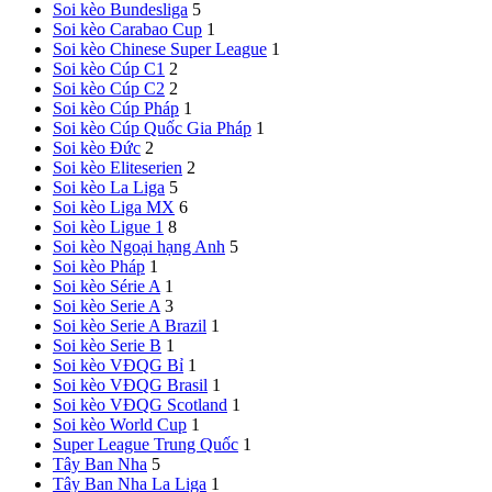
Soi kèo Bundesliga
5
Soi kèo Carabao Cup
1
Soi kèo Chinese Super League
1
Soi kèo Cúp C1
2
Soi kèo Cúp C2
2
Soi kèo Cúp Pháp
1
Soi kèo Cúp Quốc Gia Pháp
1
Soi kèo Đức
2
Soi kèo Eliteserien
2
Soi kèo La Liga
5
Soi kèo Liga MX
6
Soi kèo Ligue 1
8
Soi kèo Ngoại hạng Anh
5
Soi kèo Pháp
1
Soi kèo Série A
1
Soi kèo Serie A
3
Soi kèo Serie A Brazil
1
Soi kèo Serie B
1
Soi kèo VĐQG Bỉ
1
Soi kèo VĐQG Brasil
1
Soi kèo VĐQG Scotland
1
Soi kèo World Cup
1
Super League Trung Quốc
1
Tây Ban Nha
5
Tây Ban Nha
La Liga
1