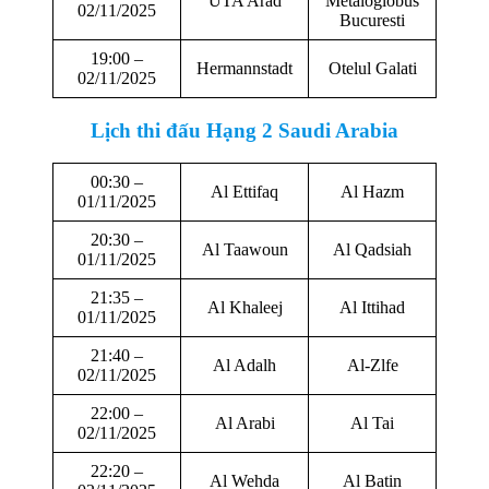
UTA Arad
Metaloglobus
02/11/2025
Bucuresti
19:00 –
Hermannstadt
Otelul Galati
02/11/2025
Lịch thi đấu
Hạng 2 Saudi Arabia
00:30 –
Al Ettifaq
Al Hazm
01/11/2025
20:30 –
Al Taawoun
Al Qadsiah
01/11/2025
21:35 –
Al Khaleej
Al Ittihad
01/11/2025
21:40 –
Al Adalh
Al-Zlfe
02/11/2025
22:00 –
Al Arabi
Al Tai
02/11/2025
22:20 –
Al Wehda
Al Batin