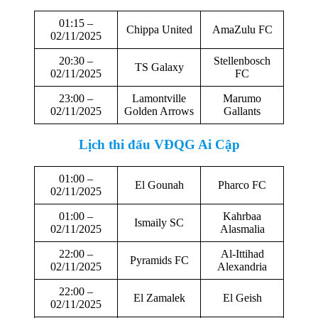
01:15 –
Chippa United
AmaZulu FC
02/11/2025
20:30 –
Stellenbosch
TS Galaxy
02/11/2025
FC
23:00 –
Lamontville
Marumo
02/11/2025
Golden Arrows
Gallants
Lịch thi đấu
VĐQG Ai Cập
01:00 –
El Gounah
Pharco FC
02/11/2025
01:00 –
Kahrbaa
Ismaily SC
02/11/2025
Alasmalia
22:00 –
Al-Ittihad
Pyramids FC
02/11/2025
Alexandria
22:00 –
El Zamalek
El Geish
02/11/2025