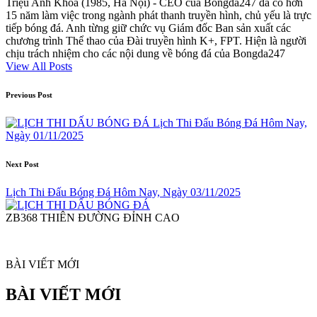
Triệu Anh Khoa (1985, Hà Nội) - CEO của Bongda247 đã có hơn
15 năm làm việc trong ngành phát thanh truyền hình, chủ yếu là trực
tiếp bóng đá. Anh từng giữ chức vụ Giám đốc Ban sản xuất các
chương trình Thể thao của Đài truyền hình K+, FPT. Hiện là người
chịu trách nhiệm cho các nội dung về bóng đá của Bongda247
View All Posts
Post
Previous Post
navigation
Lịch Thi Đấu Bóng Đá Hôm Nay,
Ngày 01/11/2025
Next Post
Lịch Thi Đấu Bóng Đá Hôm Nay, Ngày 03/11/2025
ZB368 THIÊN ĐƯỜNG ĐỈNH CAO
BÀI VIẾT MỚI
BÀI VIẾT MỚI