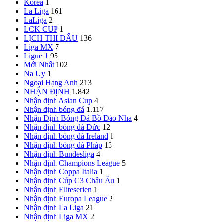
Korea
1
La Liga
161
LaLiga
2
LCK CUP
1
LỊCH THI ĐẤU
136
Liga MX
7
Ligue 1
95
Mới Nhất
102
Na Uy
1
Ngoại Hạng Anh
213
NHẬN ĐỊNH
1.842
Nhận định Asian Cup
4
Nhận định bóng đá
1.117
Nhận Định Bóng Đá Bồ Đào Nha
4
Nhận định bóng đá Đức
12
Nhận định bóng đá Ireland
1
Nhận định bóng đá Pháp
13
Nhận định Bundesliga
4
Nhận định Champions League
5
Nhận định Coppa Italia
1
Nhận định Cúp C3 Châu Âu
1
Nhận định Eliteserien
1
Nhận định Europa League
2
Nhận định La Liga
21
Nhận định Liga MX
2