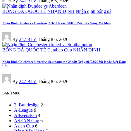
By
247 BLV
Tháng 8 6, 2026
by
Posted
BÓNG ĐÁ QUỐC TẾ
NHẬN ĐỊNH
Nhận định bóng đá
in
Nhận Định Dundee vs Aberdeen, 21h00 Ngày 08/08: Rực Lửa Vòng Mở Màn
Posted
By
247 BLV
Tháng 8 6, 2026
by
Posted
BÓNG ĐÁ QUỐC TẾ
Carabao Cup
NHẬN ĐỊNH
in
Nhận Định Colchester United vs Southampton 23h30 Ngày 08/08/2026: Khác Biệt Đẳng
Cấp
Posted
By
247 BLV
Tháng 8 6, 2026
by
DANH MỤC
2. Bundesliga
2
A-League
9
Allsvenskan
4
ASEAN Cup
6
Asian Cup
6