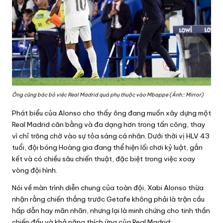
Ông cũng bác bỏ việc Real Madrid quá phụ thuộc vào Mbappe (Ảnh:: Mirror)
Phát biểu của Alonso cho thấy ông đang muốn xây dựng một
Real Madrid cân bằng và đa dạng hơn trong tấn công, thay
vì chỉ trông chờ vào sự tỏa sáng cá nhân. Dưới thời vị HLV 43
tuổi, đội bóng Hoàng gia đang thể hiện lối chơi kỷ luật, gắn
kết và có chiều sâu chiến thuật, đặc biệt trong việc xoay
vòng đội hình.
Nói về màn trình diễn chung của toàn đội, Xabi Alonso thừa
nhận rằng chiến thắng trước Getafe không phải là trận cầu
hấp dẫn hay mãn nhãn, nhưng lại là minh chứng cho tinh thần
chiến đấu và khả năng thích ứng của Real Madrid: