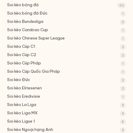
Soi kèo bóng đá
62
Soi kèo bóng đá Đức
1
Soi kèo Bundesliga
5
Soi kèo Carabao Cup
1
Soi kèo Chinese Super League
1
Soi kèo Cúp C1
2
Soi kèo Cúp C2
2
Soi kèo Cúp Pháp
1
Soi kèo Cúp Quốc Gia Pháp
1
Soi kèo Đức
2
Soi kèo Eliteserien
2
Soi kèo Eredivisie
1
Soi kèo La Liga
5
Soi kèo Liga MX
6
Soi kèo Ligue 1
8
Soi kèo Ngoại hạng Anh
5