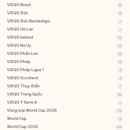
VĐQG Brazil
8
VĐQG Đức
6
VĐQG Đức
Bundesliga
1
VĐQG Hà Lan
1
VĐQG Ireland
15
VĐQG Na Uy
15
VĐQG Phần Lan
13
VĐQG Pháp
6
VĐQG Pháp
Ligue 1
2
VĐQG Scotland
2
VĐQG Thụy Điển
7
VĐQG Trung Quốc
18
VĐQG Ý
Serie A
1
Vòng loại World Cup 2026
75
World Cup
9
World Cup 2026
93