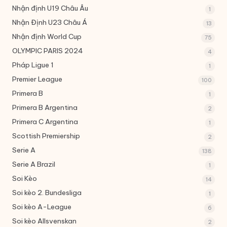
Nhận định U19 Châu Âu
1
Nhận Định U23 Châu Á
13
Nhận định World Cup
75
OLYMPIC PARIS 2024
4
Pháp
Ligue 1
1
Premier League
100
Primera B
1
Primera B Argentina
2
Primera C Argentina
1
Scottish Premiership
2
Serie A
138
Serie A Brazil
1
Soi Kèo
14
Soi kèo 2. Bundesliga
1
Soi kèo A-League
6
Soi kèo Allsvenskan
2