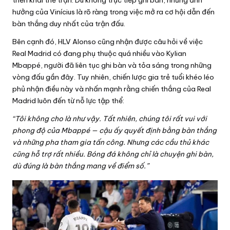
triển khai thế trận. Dù không trực tiếp ghi bàn, nhưng ảnh
hưởng của Vinícius là rõ ràng trong việc mở ra cơ hội dẫn đến
bàn thắng duy nhất của trận đấu.
Bên cạnh đó, HLV Alonso cũng nhận được câu hỏi về việc
Real Madrid có đang phụ thuộc quá nhiều vào Kylian
Mbappé, người đã liên tục ghi bàn và tỏa sáng trong những
vòng đấu gần đây. Tuy nhiên, chiến lược gia trẻ tuổi khéo léo
phủ nhận điều này và nhấn mạnh rằng chiến thắng của Real
Madrid luôn đến từ nỗ lực tập thể:
“Tôi không cho là như vậy. Tất nhiên, chúng tôi rất vui với
phong độ của Mbappé — cậu ấy quyết định bằng bàn thắng
và những pha tham gia tấn công. Nhưng các cầu thủ khác
cũng hỗ trợ rất nhiều. Bóng đá không chỉ là chuyện ghi bàn,
dù đúng là bàn thắng mang về điểm số.”