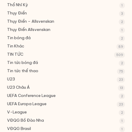
Thổ Nhĩ Kỳ
1
Thụy Điển
3
Thụy Điển – Allsvenskan
2
Thụy Điển Allsvenskan
1
Tin bóng đá
2
Tin Khác
89
TIN TỨC
509
Tin tức bóng đá
2
Tin tức thể thao
75
U23
23
U23 Châu Á
13
UEFA Conference League
2
UEFA Europa League
23
V-League
2
VĐQG Bồ Đào Nha
1
VĐQG Brasil
1