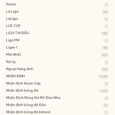
Korea
1
La Liga
161
LaLiga
2
LCK CUP
1
LỊCH THI ĐẤU
136
Liga MX
7
Ligue 1
95
Mới Nhất
102
Na Uy
1
Ngoại Hạng Anh
213
NHẬN ĐỊNH
1.849
Nhận định Asian Cup
4
Nhận định bóng đá
1.124
Nhận Định Bóng Đá Bồ Đào Nha
4
Nhận định bóng đá Đức
12
Nhận định bóng đá Ireland
1