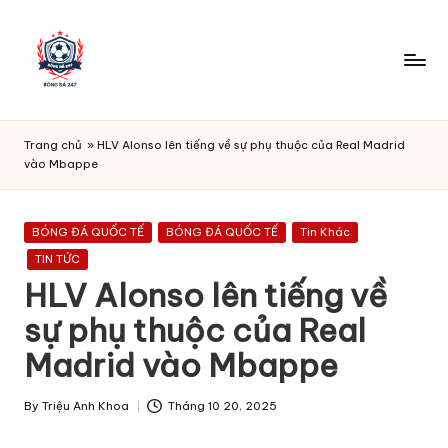
Skip
to
content
B
O
Trang chủ
»
HLV Alonso lên tiếng về sự phụ thuộc của Real Madrid
N
vào Mbappe
G
D
A
Posted
BÓNG ĐÁ QUỐC TẾ
BÓNG ĐÁ QUỐC TẾ
Tin Khác
in
2
TIN TỨC
4
HLV Alonso lên tiếng về
7
sự phụ thuộc của Real
-
Madrid vào Mbappe
Ti
n
By
Triệu Anh Khoa
Tháng 10 20, 2025
t
Posted
by
h