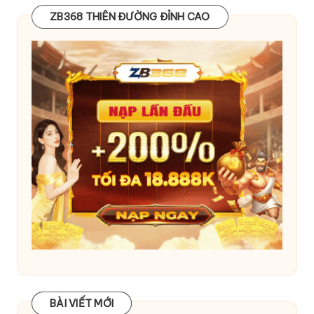
ZB368 THIÊN ĐƯỜNG ĐỈNH CAO
BÀI VIẾT MỚI
BÀI VIẾT MỚI