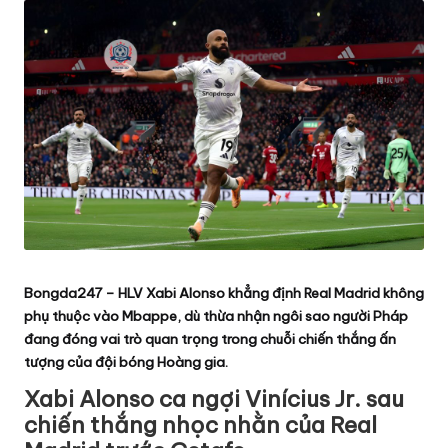
ể
t
h
a
o,
b
á
o
b
ó
n
Bongda247
–
HLV Xabi Alonso khẳng định Real Madrid không
g
phụ thuộc vào Mbappe, dù thừa nhận ngôi sao người Pháp
đ
đang đóng vai trò quan trọng trong chuỗi chiến thắng ấn
á
tượng của đội bóng Hoàng gia.
,
Xabi Alonso ca ngợi Vinícius Jr. sau
lị
chiến thắng nhọc nhằn của Real
c