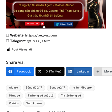
❐
Website:
https://bezvn.com/
❐
Telegram:
@Sales_staff
Post Views:
61
Share via:
Facebook
X (Twitter)
LinkedIn
More
Tags:
Alonso
Bóng đá 247
Bongda247
Kylian Mbappe
Mbappe
Tin bóng đá quốc tế
Tin tức bóng đá
Vinisius
Xabi Alonso