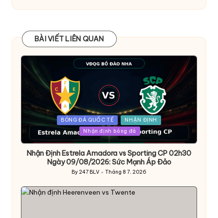
BÀI VIẾT LIÊN QUAN
Posted
BÓNG ĐÁ QUỐC TẾ
NHẬN ĐỊNH
in
Nhận định bóng đá
Nhận Định Estrela Amadora vs Sporting CP 02h30
Ngày 09/08/2026: Sức Mạnh Áp Đảo
By
247 BLV
Tháng 8 7, 2026
Posted
by