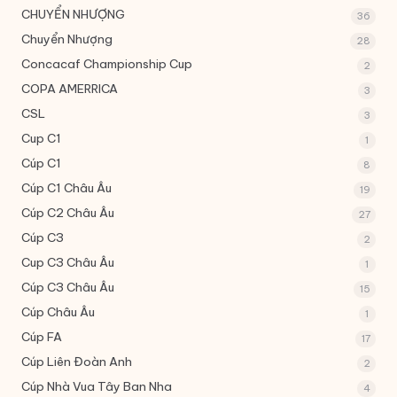
CHUYỂN NHƯỢNG
36
Chuyển Nhượng
28
Concacaf Championship Cup
2
COPA AMERRICA
3
CSL
3
Cup C1
1
Cúp C1
8
Cúp C1 Châu Âu
19
Cúp C2 Châu Âu
27
Cúp C3
2
Cup C3 Châu Âu
1
Cúp C3 Châu Âu
15
Cúp Châu Âu
1
Cúp FA
17
Cúp Liên Đoàn Anh
2
Cúp Nhà Vua Tây Ban Nha
4