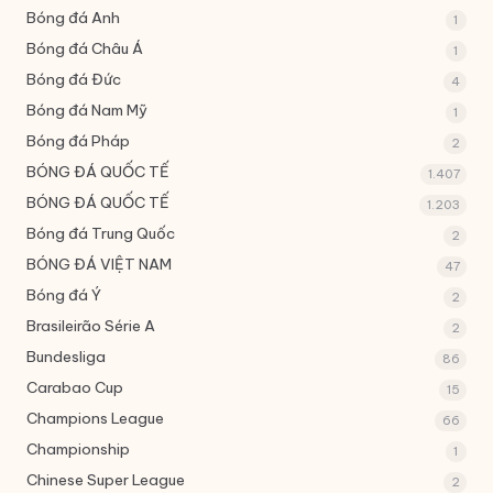
Bóng đá Anh
1
Bóng đá Châu Á
1
Bóng đá Đức
4
Bóng đá Nam Mỹ
1
Bóng đá Pháp
2
BÓNG ĐÁ QUỐC TẾ
1.407
BÓNG ĐÁ QUỐC TẾ
1.203
Bóng đá Trung Quốc
2
BÓNG ĐÁ VIỆT NAM
47
Bóng đá Ý
2
Brasileirão Série A
2
Bundesliga
86
Carabao Cup
15
Champions League
66
Championship
1
Chinese Super League
2