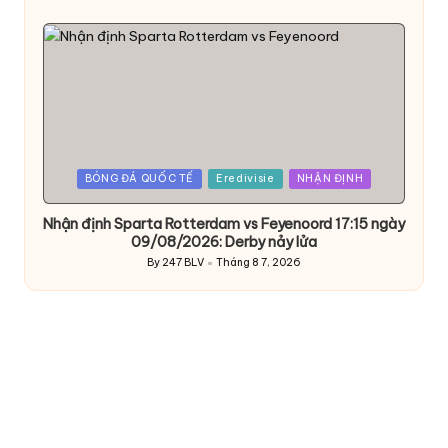
Posted
by
Posted
BÓNG ĐÁ QUỐC TẾ
Eredivisie
NHẬN ĐỊNH
in
Nhận định Sparta Rotterdam vs Feyenoord 17:15 ngày
09/08/2026: Derby nảy lửa
By
247 BLV
Tháng 8 7, 2026
Posted
by