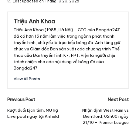
Last updated on Tháng 10 20, 2025
Triệu Anh Khoa
Triệu Anh Khoa (1985, Hà Nội) - CEO của Bongda247
đã có hơn 15 năm làm việc trong ngành phát thanh
truyền hình, chủ yếu là trực tiếp bóng đá. Anh từng giữ
chức vụ Giám đốc Ban sản xuất các chương trình Thể
thao của Đài truyền hình K+, FPT. Hiện là người chịu
trách nhiệm cho các nội dung về bóng đá của
Bongda247
View All Posts
Post
Previous Post
Next Post
navigation
Rượt đuổi kịch tính, MU hạ
Nhận định West Ham vs
Liverpool ngay tại Anfield
Brentford, 02h00 ngày
21/10 – Premier League