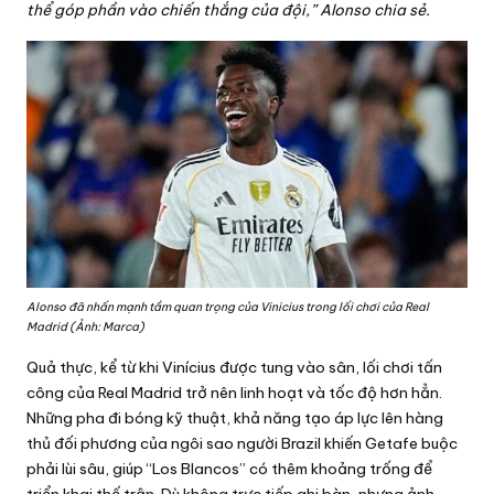
ấ
thể góp phần vào chiến thắng của đội,” Alonso chia sẻ.
t
Alonso đã nhấn mạnh tầm quan trọng của Vinicius trong lối chơi của Real
Madrid (Ảnh: Marca)
Quả thực, kể từ khi Vinícius được tung vào sân, lối chơi tấn
công của Real Madrid trở nên linh hoạt và tốc độ hơn hẳn.
Những pha đi bóng kỹ thuật, khả năng tạo áp lực lên hàng
thủ đối phương của ngôi sao người Brazil khiến Getafe buộc
phải lùi sâu, giúp “Los Blancos” có thêm khoảng trống để