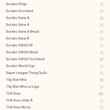
Soi kèo Pháp
1
Soi kèo Scotland
1
Soi kèo Serie A
3
Soi kèo Série A
1
Soi kèo Serie A Brazil
1
Soi kèo Serie B
1
Soi kèo VĐQG Bỉ
1
Soi kèo VĐQG Brasil
1
Soi kèo VĐQG Scotland
2
Soi kèo World Cup
1
Super League Trung Quốc
1
Tây Ban Nha
5
Tây Ban Nha
La Liga
1
Thể thao
35
Thể thao châu Á
1
Thể thao Na Uy
1