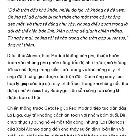
“Đó là trận đấu khó khăn, nhiều áp lực và không hề dễ xem.
Chúng tôi đã chuẩn bị tinh thần cho một trận cầu không
đẹp mắt, và thực tế đúng như vậy. Nhưng điều quan trọng là
đội đã thể hiện bản lĩnh, kiên cường để giành chiến thắng.
Từ ngày mai, chúng tôi sẽ tập trung cho trận gặp Juventus,”
ông nói thêm.
Dưới thời Alonso, Real Madrid không còn phụ thuộc hoàn
toàn vào những pha phản công tốc độ như trước, mà hướng
tới sự chủ động trong kiểm soát bóng và khả năng duy trì
nhịp độ ở từng giai đoạn của trận đấu. Cách ông xoay tua
hợp lý giúp các trụ cột duy trì thể lực, trong khi những cầu thủ
dự bị như Vinícius hay Rodrygo luôn sẵn sàng tỏa sáng khi
được trao cơ hội.
Chiến thắng trước Getafe giúp Real Madrid tiếp tục dẫn đầu
La Liga, duy trì khoảng cách an toàn với nhóm bám đuổi. Dù
chưa thực sự bùng nổ về mặt tấn công, nhưng “Los Blancos”
của Xabi Alonso đang dần cho thấy sự ổn định, bản lĩnh và
chiều sâu chiến thuật, điều mà bất kỳ đội bóng nào cũng cần