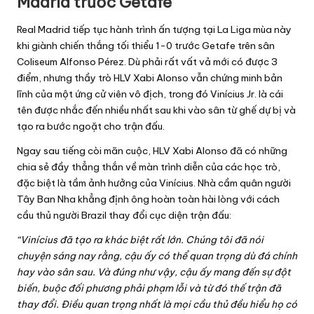
Madrid trước Getafe
h
t
Real Madrid tiếp tục hành trình ấn tượng tại La Liga mùa này
hi
khi giành chiến thắng tối thiểu 1-0 trước Getafe trên sân
Coliseum Alfonso Pérez. Dù phải rất vất vả mới có được 3
đ
điểm, nhưng thầy trò HLV Xabi Alonso vẫn chứng minh bản
ấ
lĩnh của một ứng cử viên vô địch, trong đó Vinícius Jr. là cái
u
tên được nhắc đến nhiều nhất sau khi vào sân từ ghế dự bị và
b
tạo ra bước ngoặt cho trận đấu.
ó
Ngay sau tiếng còi mãn cuộc, HLV Xabi Alonso đã có những
n
chia sẻ đầy thẳng thắn về màn trình diễn của các học trò,
g
đặc biệt là tầm ảnh hưởng của Vinícius. Nhà cầm quân người
đ
Tây Ban Nha khẳng định ông hoàn toàn hài lòng với cách
á
cầu thủ người Brazil thay đổi cục diện trận đấu:
m
“Vinícius đã tạo ra khác biệt rất lớn. Chúng tôi đã nói
ớ
chuyện sáng nay rằng, cậu ấy có thể quan trọng dù đá chính
i
hay vào sân sau. Và đúng như vậy, cậu ấy mang đến sự đột
n
biến, buộc đối phương phải phạm lỗi và từ đó thế trận đã
h
thay đổi. Điều quan trọng nhất là mọi cầu thủ đều hiểu họ có