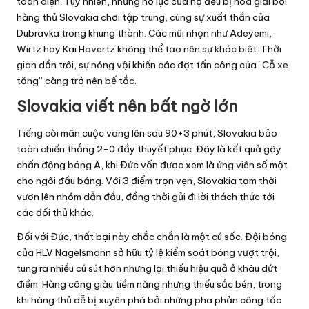
toàn diện. Tuy nhiên, những nỗ lực của họ đều bị hóa giải bởi
hàng thủ Slovakia chơi tập trung, cùng sự xuất thần của
Dubravka trong khung thành. Các mũi nhọn như Adeyemi,
Wirtz hay Kai Havertz không thể tạo nên sự khác biệt. Thời
gian dần trôi, sự nóng vội khiến các đợt tấn công của “Cỗ xe
tăng” càng trở nên bế tắc.
Slovakia viết nên bất ngờ lớn
Tiếng còi mãn cuộc vang lên sau 90+3 phút, Slovakia bảo
toàn chiến thắng 2-0 đầy thuyết phục. Đây là kết quả gây
chấn động bảng A, khi Đức vốn được xem là ứng viên số một
cho ngôi đầu bảng. Với 3 điểm trọn vẹn, Slovakia tạm thời
vươn lên nhóm dẫn đầu, đồng thời gửi đi lời thách thức tới
các đối thủ khác.
Đối với Đức, thất bại này chắc chắn là một cú sốc. Đội bóng
của HLV Nagelsmann sở hữu tỷ lệ kiểm soát bóng vượt trội,
tung ra nhiều cú sút hơn nhưng lại thiếu hiệu quả ở khâu dứt
điểm. Hàng công giàu tiềm năng nhưng thiếu sắc bén, trong
khi hàng thủ dễ bị xuyên phá bởi những pha phản công tốc