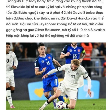
Trong khi Đức loay hoay tìm đường vào khung thành đối thủ
ấ
thì Slovakia lại tỏ ra cực kỳ lợi hại với những pha phản công
t
tốc độ. Bước ngoặt xảy ra ở phút 42, khi David Strelec thực
hiện đường chọc khe thông minh, đặt David Hancko vào thế
đối mặt. Hậu vệ của Feyenoord không bỏ lỡ cơ hội, dứt điểm
gọn gàng hạ gục Oliver Baumann, mở tỷ số 1-0 cho Slovakia.
Hiệp một khép lại với lợi thế nghiêng về đội chủ nhà.