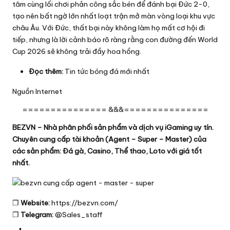
tâm cùng lối chơi phản công sắc bén để đánh bại Đức 2-0,
tạo nên bất ngờ lớn nhất loạt trận mở màn vòng loại khu vực
châu Âu. Với Đức, thất bại này không làm họ mất cơ hội đi
tiếp, nhưng là lời cảnh báo rõ ràng rằng con đường đến World
Cup 2026 sẽ không trải đầy hoa hồng.
Đọc thêm:
Tin tức bóng đá mới nhất
Nguồn
Internet
=============== &&&===============
BEZVN – Nhà phân phối sản phẩm và dịch vụ iGaming uy tín.
Chuyên cung cấp tài khoản (Agent – Super – Master) của
các sản phẩm: Đá gà, Casino, Thể thao, Loto với giá tốt
nhất.
❐
Website:
https://bezvn.com/
❐
Telegram:
@Sales_staff