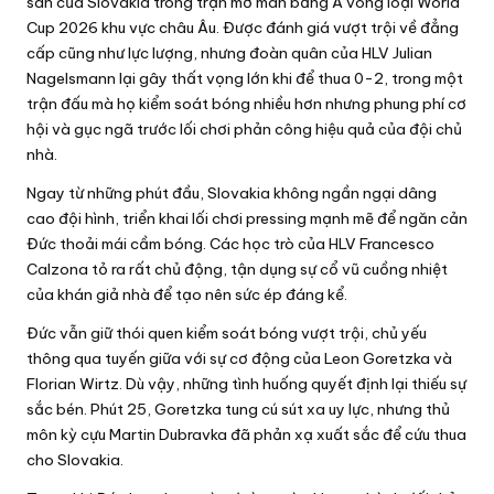
sân của Slovakia trong trận mở màn bảng A vòng loại World
h
Cup 2026 khu vực châu Âu. Được đánh giá vượt trội về đẳng
t
cấp cũng như lực lượng, nhưng đoàn quân của HLV Julian
hi
Nagelsmann lại gây thất vọng lớn khi để thua 0-2, trong một
đ
trận đấu mà họ kiểm soát bóng nhiều hơn nhưng phung phí cơ
ấ
hội và gục ngã trước lối chơi phản công hiệu quả của đội chủ
nhà.
u
b
Ngay từ những phút đầu, Slovakia không ngần ngại dâng
ó
cao đội hình, triển khai lối chơi pressing mạnh mẽ để ngăn cản
n
Đức thoải mái cầm bóng. Các học trò của HLV Francesco
Calzona tỏ ra rất chủ động, tận dụng sự cổ vũ cuồng nhiệt
g
của khán giả nhà để tạo nên sức ép đáng kể.
đ
á
Đức vẫn giữ thói quen kiểm soát bóng vượt trội, chủ yếu
m
thông qua tuyến giữa với sự cơ động của Leon Goretzka và
Florian Wirtz. Dù vậy, những tình huống quyết định lại thiếu sự
ớ
sắc bén. Phút 25, Goretzka tung cú sút xa uy lực, nhưng thủ
i
môn kỳ cựu Martin Dubravka đã phản xạ xuất sắc để cứu thua
n
cho Slovakia.
h