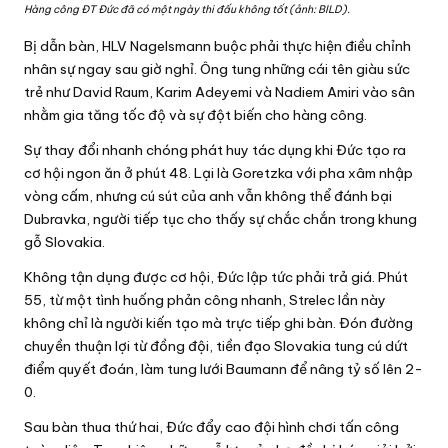
Hàng công ĐT Đức đã có một ngày thi đấu không tốt (ảnh: BILD).
Bị dẫn bàn, HLV Nagelsmann buộc phải thực hiện điều chỉnh
nhân sự ngay sau giờ nghỉ. Ông tung những cái tên giàu sức
trẻ như David Raum, Karim Adeyemi và Nadiem Amiri vào sân
nhằm gia tăng tốc độ và sự đột biến cho hàng công.
Sự thay đổi nhanh chóng phát huy tác dụng khi Đức tạo ra
cơ hội ngon ăn ở phút 48. Lại là Goretzka với pha xâm nhập
vòng cấm, nhưng cú sút của anh vẫn không thể đánh bại
Dubravka, người tiếp tục cho thấy sự chắc chắn trong khung
gỗ Slovakia.
Không tận dụng được cơ hội, Đức lập tức phải trả giá. Phút
55, từ một tình huống phản công nhanh, Strelec lần này
không chỉ là người kiến tạo mà trực tiếp ghi bàn. Đón đường
chuyền thuận lợi từ đồng đội, tiền đạo Slovakia tung cú dứt
điểm quyết đoán, làm tung lưới Baumann để nâng tỷ số lên 2-
0.
Sau bàn thua thứ hai, Đức đẩy cao đội hình chơi tấn công