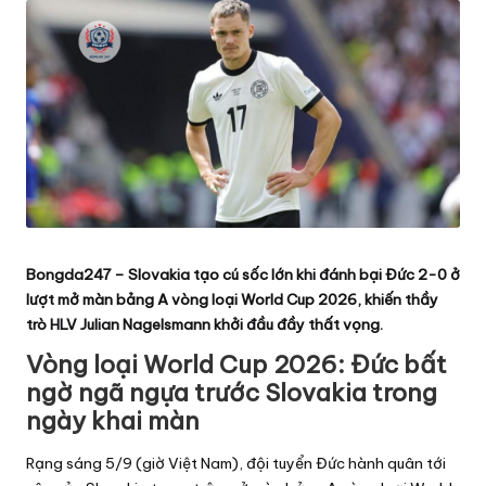
ể
t
h
a
o,
b
á
o
b
ó
Bongda247
–
Slovakia tạo cú sốc lớn khi đánh bại Đức 2-0 ở
lượt mở màn bảng A vòng loại World Cup 2026, khiến thầy
n
trò HLV Julian Nagelsmann khởi đầu đầy thất vọng.
g
đ
Vòng loại World Cup 2026: Đức bất
á
ngờ ngã ngựa trước Slovakia trong
,
ngày khai màn
lị
Rạng sáng 5/9 (giờ Việt Nam), đội tuyển Đức hành quân tới
c