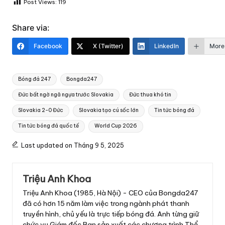
Post Views:
119
Share via:
Facebook
X (Twitter)
LinkedIn
More
Tags:
Bóng đá 247
Bongda247
Đức bất ngờ ngã ngựa trước Slovakia
Đức thua khó tin
Slovakia 2-0 Đức
Slovakia tạo cú sốc lớn
Tin tức bóng đá
Tin tức bóng đá quốc tế
World Cup 2026
Last updated on Tháng 9 5, 2025
Triệu Anh Khoa
Triệu Anh Khoa (1985, Hà Nội) - CEO của Bongda247
đã có hơn 15 năm làm việc trong ngành phát thanh
truyền hình, chủ yếu là trực tiếp bóng đá. Anh từng giữ
chức vụ Giám đốc Ban sản xuất các chương trình Thể