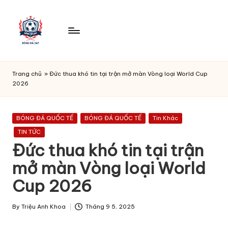
Skip
to
content
B
O
Trang chủ
»
Đức thua khó tin tại trận mở màn Vòng loại World Cup
N
2026
G
D
A
Posted
BÓNG ĐÁ QUỐC TẾ
BÓNG ĐÁ QUỐC TẾ
Tin Khác
in
2
TIN TỨC
4
Đức thua khó tin tại trận
7
mở màn Vòng loại World
-
Cup 2026
Ti
n
By
Triệu Anh Khoa
Tháng 9 5, 2025
t
Posted
by
h