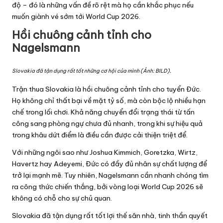
độ – đó là những vấn đề rõ rệt mà họ cần khắc phục nếu
muốn giành vé sớm tới World Cup 2026.
Hồi chuông cảnh tỉnh cho
Nagelsmann
Slovakia đã tận dụng rất tốt những cơ hội của mình (Ảnh: BILD).
Trận thua Slovakia là hồi chuông cảnh tỉnh cho tuyển Đức.
Họ không chỉ thất bại về mặt tỷ số, mà còn bộc lộ nhiều hạn
chế trong lối chơi. Khả năng chuyển đổi trạng thái từ tấn
công sang phòng ngự chưa đủ nhanh, trong khi sự hiệu quả
trong khâu dứt điểm là điều cần được cải thiện triệt để.
Với những ngôi sao như Joshua Kimmich, Goretzka, Wirtz,
Havertz hay Adeyemi, Đức có đầy đủ nhân sự chất lượng để
trở lại mạnh mẽ. Tuy nhiên, Nagelsmann cần nhanh chóng tìm
ra công thức chiến thắng, bởi vòng loại World Cup 2026 sẽ
không có chỗ cho sự chủ quan.
Slovakia đã tận dụng rất tốt lợi thế sân nhà, tinh thần quyết