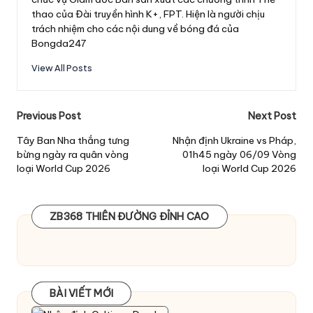
thao của Đài truyền hình K+, FPT. Hiện là người chịu
trách nhiệm cho các nội dung về bóng đá của
Bongda247
View All Posts
Post
Previous Post
Next Post
navigation
Tây Ban Nha thắng tưng
Nhận định Ukraine vs Pháp,
bừng ngày ra quân vòng
01h45 ngày 06/09 Vòng
loại World Cup 2026
loại World Cup 2026
ZB368 THIÊN ĐƯỜNG ĐỈNH CAO
BÀI VIẾT MỚI
BÀI VIẾT MỚI