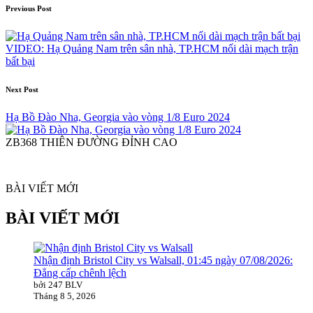
Post
Previous Post
navigation
VIDEO: Hạ Quảng Nam trên sân nhà, TP.HCM nối dài mạch trận
bất bại
Next Post
Hạ Bồ Đào Nha, Georgia vào vòng 1/8 Euro 2024
ZB368 THIÊN ĐƯỜNG ĐỈNH CAO
BÀI VIẾT MỚI
BÀI VIẾT MỚI
Nhận định Bristol City vs Walsall, 01:45 ngày 07/08/2026:
Đẳng cấp chênh lệch
bởi 247 BLV
Tháng 8 5, 2026