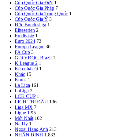
Cúp Quốc Gia Đức
1
Cúp Quốc Gia Pháp
7
Cúp Quốc Gia Trung Quốc
1
Cúp Quốc Gia Ý
3
Đức
Bundesliga
1
Eliteserien
2
Eredivisie
1
Euro 2024
72
Europa League
30
FA Cup
3
Giải VĐQG Brazil
1
K League 2
1
Kèo nhà cái
1
Khác
15
Korea
1
La Liga
161
LaLiga
2
LCK CUP
1
LỊCH THI ĐẤU
136
Liga MX
7
Ligue 1
95
Mới Nhất
102
Na Uy
1
Ngoại Hạng Anh
213
NHẬN ĐỊNH
1.833