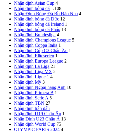
Nhận định Asian Cup
4
Nhận định bóng đá
1.108
Nhận Định Bóng Đá Bồ Đào Nha
4
Nhận định bóng đá Đức
12
Nhận định bóng đá Ireland
1
Nhận định bóng đá Pháp
13
Nhận định Bundesliga
4
Nhận định Champions League
5
Nhận định Coppa Italia
1
Nhận định Cúp C3 Châu Âu
1
Nhận định Eliteserien
1
Nhận định Europa League
2
Nhận định La Liga
21
Nhận định Liga MX
2
Nhận định Ligue 1
4
Nhận định Mỹ
3
Nhận định Ngoại hạng Anh
10
Nhận định Primera B
1
Nhận định Serie A
5
Nhận định TBN
27
Nhận định trận đấu
1
Nhận định U19 Châu Âu
1
Nhận Định U23 Châu Á
13
Nhận định World Cup
75
OLYMPIC PARIS 2024
4