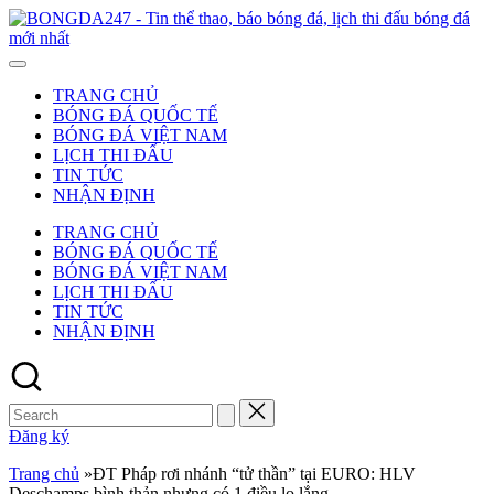
Skip
to
-
content
T
t
TRANG CHỦ
t
BÓNG ĐÁ QUỐC TẾ
b
BÓNG ĐÁ VIỆT NAM
b
LỊCH THI ĐẤU
đ
TIN TỨC
l
NHẬN ĐỊNH
t
đ
TRANG CHỦ
b
BÓNG ĐÁ QUỐC TẾ
đ
BÓNG ĐÁ VIỆT NAM
m
LỊCH THI ĐẤU
n
TIN TỨC
NHẬN ĐỊNH
Search
for:
Đăng ký
Trang chủ
»
ĐT Pháp rơi nhánh “tử thần” tại EURO: HLV
Deschamps bình thản nhưng có 1 điều lo lắng