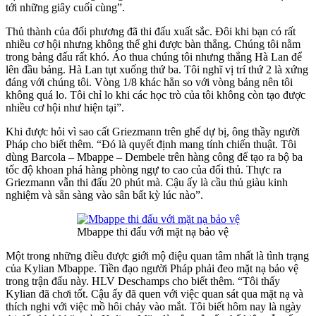
tới những giây cuối cùng”.
Thủ thành của đối phương đã thi đấu xuất sắc. Đôi khi bạn có rất
nhiều cơ hội nhưng không thể ghi được bàn thắng. Chúng tôi nằm
trong bảng đấu rất khó. Áo thua chúng tôi nhưng thắng Hà Lan để
lên đầu bảng. Hà Lan tụt xuống thứ ba. Tôi nghĩ vị trí thứ 2 là xứng
đáng với chúng tôi. Vòng 1/8 khác hẳn so với vòng bảng nên tôi
không quá lo. Tôi chỉ lo khi các học trò của tôi không còn tạo được
nhiều cơ hội như hiện tại”.
Khi được hỏi vì sao cất Griezmann trên ghế dự bị, ông thầy người
Pháp cho biết thêm. “Đó là quyết định mang tính chiến thuật. Tôi
dùng Barcola – Mbappe – Dembele trên hàng công để tạo ra bộ ba
tốc độ khoan phá hàng phòng ngự to cao của đối thủ. Thực ra
Griezmann vẫn thi đấu 20 phút mà. Cậu ấy là cầu thủ giàu kinh
nghiệm và sẵn sàng vào sân bất kỳ lúc nào”.
Mbappe thi đấu với mặt nạ bảo vệ
Một trong những điều được giới mộ điệu quan tâm nhất là tình trạng
của Kylian Mbappe. Tiền đạo người Pháp phải đeo mặt nạ bảo vệ
trong trận đấu này. HLV Deschamps cho biết thêm. “Tôi thấy
Kylian đã chơi tốt. Cậu ấy đã quen với việc quan sát qua mặt nạ và
thích nghi với việc mồ hôi chảy vào mắt. Tôi biết hôm nay là ngày