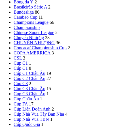
Bóng đá Ý
2
Brasileirão Série A
2
Bundesliga
86
Carabao Cup
11
Champions League
66
Championship
1
Chinese Super League
2
Chuyển Nhượng
28
CHUYỂN NHƯỢNG
36
Concacaf Championship Cup
2
COPA AMERRICA
3
CSL
3
Cup C1
1
Cúp C1
8
Cúp C1 Châu Âu
19
Cúp C2 Châu Âu
27
Cúp C3
2
Cúp C3 Châu Âu
15
Cup C3 Châu Âu
1
Cúp Châu Âu
1
Cúp FA
17
Cúp Liên Đoàn Anh
2
Cúp Nhà Vua Tây Ban Nha
4
Cup Nhà Vua TBN
1
Cúp Quốc Gia
1