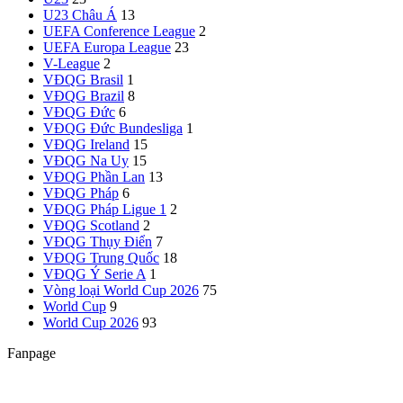
U23 Châu Á
13
UEFA Conference League
2
UEFA Europa League
23
V-League
2
VĐQG Brasil
1
VĐQG Brazil
8
VĐQG Đức
6
VĐQG Đức
Bundesliga
1
VĐQG Ireland
15
VĐQG Na Uy
15
VĐQG Phần Lan
13
VĐQG Pháp
6
VĐQG Pháp
Ligue 1
2
VĐQG Scotland
2
VĐQG Thụy Điển
7
VĐQG Trung Quốc
18
VĐQG Ý
Serie A
1
Vòng loại World Cup 2026
75
World Cup
9
World Cup 2026
93
Fanpage