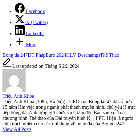
Facebook
X (Twitter)
LinkedIn
More
Tags:
Bóng đá 247
ĐT Pháp
Euro 2024
HLV Deschamps
Thể Thao
Last updated on Tháng 6 26, 2024
Triệu Anh Khoa
Triệu Anh Khoa (1985, Hà Nội) - CEO của Bongda247 đã có hơn
15 năm làm việc trong ngành phát thanh truyền hình, chủ yếu là trực
tiếp bóng đá. Anh từng giữ chức vụ Giám đốc Ban sản xuất các
chương trình Thể thao của Đài truyền hình K+, FPT. Hiện là người
chịu trách nhiệm cho các nội dung về bóng đá của Bongda247
View All Posts