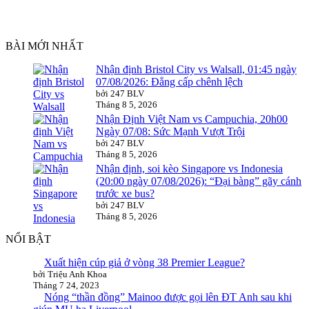
BÀI MỚI NHẤT
Nhận định Bristol City vs Walsall, 01:45 ngày
07/08/2026: Đẳng cấp chênh lệch
bởi 247 BLV
Tháng 8 5, 2026
Nhận Định Việt Nam vs Campuchia, 20h00
Ngày 07/08: Sức Mạnh Vượt Trội
bởi 247 BLV
Tháng 8 5, 2026
Nhận định, soi kèo Singapore vs Indonesia
(20:00 ngày 07/08/2026): “Đại bàng” gãy cánh
trước xe bus?
bởi 247 BLV
Tháng 8 5, 2026
NỔI BẬT
Xuất hiện cúp giả ở vòng 38 Premier League?
bởi Triệu Anh Khoa
Tháng 7 24, 2023
Nóng “thần đồng” Mainoo được gọi lên ĐT Anh sau khi