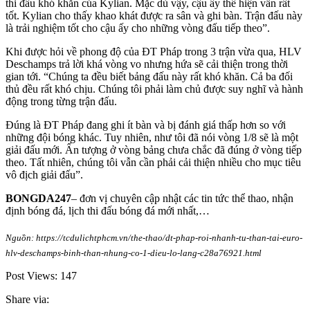
thi đấu khó khăn của Kylian. Mặc dù vậy, cậu ấy thể hiện vẫn rất
tốt. Kylian cho thấy khao khát được ra sân và ghi bàn. Trận đấu này
là trải nghiệm tốt cho cậu ấy cho những vòng đấu tiếp theo”.
Khi được hỏi về phong độ của ĐT Pháp trong 3 trận vừa qua, HLV
Deschamps trả lời khá vòng vo nhưng hứa sẽ cải thiện trong thời
gian tới. “Chúng ta đều biết bảng đấu này rất khó khăn. Cả ba đối
thủ đều rất khó chịu. Chúng tôi phải làm chủ được suy nghĩ và hành
động trong từng trận đấu.
Đúng là ĐT Pháp đang ghi ít bàn và bị đánh giá thấp hơn so với
những đội bóng khác. Tuy nhiên, như tôi đã nói vòng 1/8 sẽ là một
giải đấu mới. Ấn tượng ở vòng bảng chưa chắc đã đúng ở vòng tiếp
theo. Tất nhiên, chúng tôi vẫn cần phải cải thiện nhiều cho mục tiêu
vô địch giải đấu”.
BONGDA247
– đơn vị chuyên cập nhật các tin tức thể thao, nhận
định bóng đá, lịch thi đấu bóng đá mới nhất,…
Nguồn: https://tcdulichtphcm.vn/the-thao/dt-phap-roi-nhanh-tu-than-tai-euro-
hlv-deschamps-binh-than-nhung-co-1-dieu-lo-lang-c28a76921.html
Post Views:
147
Share via: