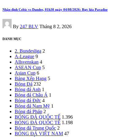
in
Nhận định Celtic vs Dundee, 01h30 ngày 04/08/2026: Rực lửa Paradise
Posted
By
247 BLV
Tháng 8 2, 2026
by
DANH MỤC
2. Bundesliga
2
A-League
9
Allsvenskan
4
ASEAN Cup
5
Asian Cup
6
Bảng Xếp Hạng
5
Bóng Đá
232
Bóng đá Anh
1
Bóng đá Châu Á
1
Bóng đá Đức
4
Bóng đá Nam Mỹ
1
Bóng đá Pháp
2
BÓNG ĐÁ QUỐC TẾ
1.396
BÓNG ĐÁ QUỐC TẾ
1.198
Bóng đá Trung Quốc
2
BÓNG ĐÁ VIỆT NAM
47