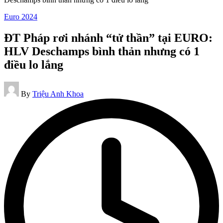
Posted
Euro 2024
in
ĐT Pháp rơi nhánh “tử thần” tại EURO:
HLV Deschamps bình thản nhưng có 1
điều lo lắng
Posted
By
Triệu Anh Khoa
by