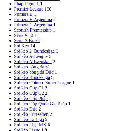
Pháp
Ligue 1
1
Premier League
100
Primera B
1
Primera B Argentina
2
Primera C Argentina
1
Scottish Premiership
1
Serie A
138
Serie A Brazil
1
Soi Kèo
14
Soi kèo 2. Bundesliga
1
Soi kèo A-League
6
Soi kèo Allsvenskan
2
Soi kèo bóng đá
61
Soi kèo bóng đá Đức
1
Soi kèo Bundesliga
5
Soi kèo Chinese Super League
1
Soi kèo Cúp C1
2
Soi kèo Cúp C2
2
Soi kèo Cúp Pháp
1
Soi kèo Cúp Quốc Gia Pháp
1
Soi kèo Đức
2
Soi kèo Eliteserien
2
Soi kèo La Liga
5
Soi kèo Liga MX
6
Soi kèo Ligue 1
8