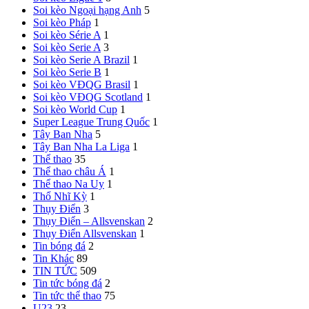
Soi kèo Ngoại hạng Anh
5
Soi kèo Pháp
1
Soi kèo Série A
1
Soi kèo Serie A
3
Soi kèo Serie A Brazil
1
Soi kèo Serie B
1
Soi kèo VĐQG Brasil
1
Soi kèo VĐQG Scotland
1
Soi kèo World Cup
1
Super League Trung Quốc
1
Tây Ban Nha
5
Tây Ban Nha
La Liga
1
Thể thao
35
Thể thao châu Á
1
Thể thao Na Uy
1
Thổ Nhĩ Kỳ
1
Thụy Điển
3
Thụy Điển – Allsvenskan
2
Thụy Điển Allsvenskan
1
Tin bóng đá
2
Tin Khác
89
TIN TỨC
509
Tin tức bóng đá
2
Tin tức thể thao
75
U23
23