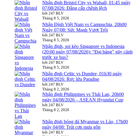
Nhận định Bristol City vs Walsall, 01:45 ngày
07/08/2026: Đẳng cấp chênh lệch
bởi 247 BLV
Tháng 8 5, 2026
Nhận Định Việt Nam vs Campuchia, 20h00
Ngày 07/08: Sức Mạnh Vượt Trội
bởi 247 BLV
Tháng 8 5, 2026
Nhận định, soi kèo Singapore vs Indonesia
(20:00 ngày 07/08/2026): “Đại bàng” gãy cánh
trước xe bus?
bởi 247 BLV
Tháng 8 5, 2026
Nhận định Celtic vs Dundee, 01h30 ngày
04/08/2026: Rực lửa Paradise
bởi 247 BLV
Tháng 8 2, 2026
Nhận định Philippines vs Thái Lan, 20h00
ngày 04/08/2026 – ASEAN Hyundai Cup
bởi 247 BLV
Tháng 8 2, 2026
Nhận định bóng đá Myanmar vs Lào, 17h00
ngày 04/08: Trút cơn mưa gôn
bởi 247 BLV