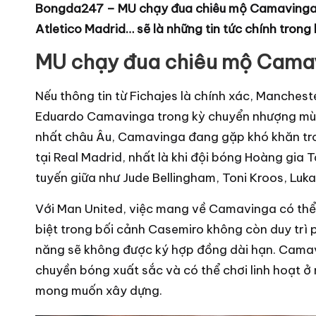
Bongda247
–
MU chạy đua chiêu mộ Camavinga 
b
Atletico Madrid… sẽ là những tin tức chính tron
ó
n
MU chạy đua chiêu mộ Cama
g
Nếu thông tin từ Fichajes là chính xác, Manchest
đ
Eduardo Camavinga trong kỳ chuyển nhượng mùa h
á
nhất châu Âu, Camavinga đang gặp khó khăn tr
m
tại Real Madrid, nhất là khi đội bóng Hoàng gia 
ớ
tuyến giữa như Jude Bellingham, Toni Kroos, Luk
i
Với Man United, việc mang về Camavinga có thể
n
biệt trong bối cảnh Casemiro không còn duy trì
h
năng sẽ không được ký hợp đồng dài hạn. Cama
ấ
chuyền bóng xuất sắc và có thể chơi linh hoạt ở 
t
mong muốn xây dựng.