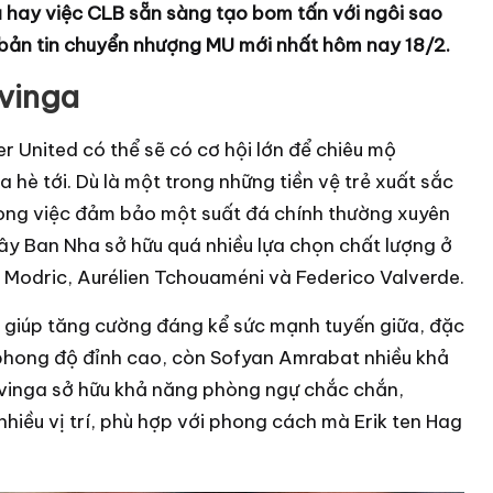
hay việc CLB sẵn sàng tạo bom tấn với ngôi sao
g bản tin chuyển nhượng MU mới nhất hôm nay 18/2.
vinga
er United có thể sẽ có cơ hội lớn để chiêu mộ
è tới. Dù là một trong những tiền vệ trẻ xuất sắc
ong việc đảm bảo một suất đá chính thường xuyên
Tây Ban Nha sở hữu quá nhiều lựa chọn chất lượng ở
a Modric, Aurélien Tchouaméni và Federico Valverde.
 giúp tăng cường đáng kể sức mạnh tuyến giữa, đặc
 phong độ đỉnh cao, còn Sofyan Amrabat nhiều khả
vinga sở hữu khả năng phòng ngự chắc chắn,
nhiều vị trí, phù hợp với phong cách mà Erik ten Hag