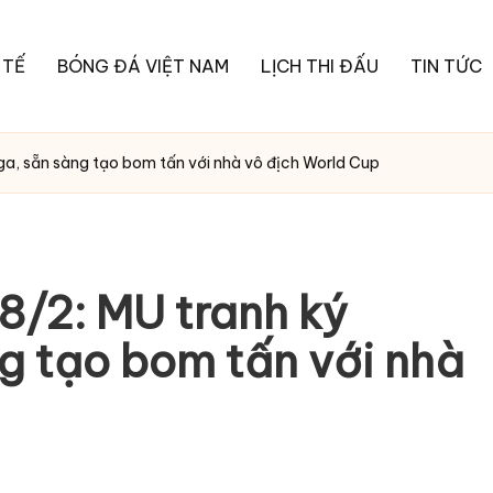
 TẾ
BÓNG ĐÁ VIỆT NAM
LỊCH THI ĐẤU
TIN TỨC
a, sẵn sàng tạo bom tấn với nhà vô địch World Cup
8/2: MU tranh ký
g tạo bom tấn với nhà