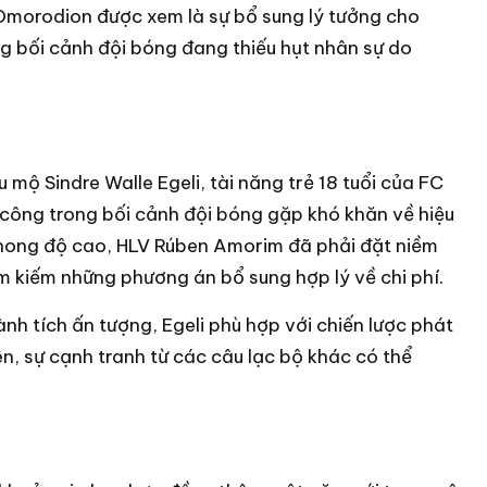
 Omorodion được xem là sự bổ sung lý tưởng cho
g bối cảnh đội bóng đang thiếu hụt nhân sự do
mộ Sindre Walle Egeli, tài năng trẻ 18 tuổi của FC
ông trong bối cảnh đội bóng gặp khó khăn về hiệu
phong độ cao, HLV Rúben Amorim đã phải đặt niềm
ìm kiếm những phương án bổ sung hợp lý về chi phí.
nh tích ấn tượng, Egeli phù hợp với chiến lược phát
ên, sự cạnh tranh từ các câu lạc bộ khác có thể