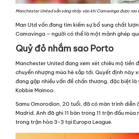
Manchester United sẵn sàng nhảy vào khi Camavinga được rao 
Man Utd vốn đang tìm kiếm sự bổ sung chất lượn
Camavinga – người có thể là một mảnh ghép qua
Quỷ đỏ nhắm sao Porto
Manchester United đang xem xét chiêu mộ tiền 
chuyển nhượng mùa hè sắp tới. Quyết định này x
đang gặp nhiều vấn đề chấn thương, đặc biệt là 
Kobbie Mainoo.
Samu Omorodion, 20 tuổi, đã có màn trình diễn ấ
Madrid. Anh đã ghi 11 bàn trong 11 trận đấu mùa
trong trận hòa 3-3 tại Europa League.