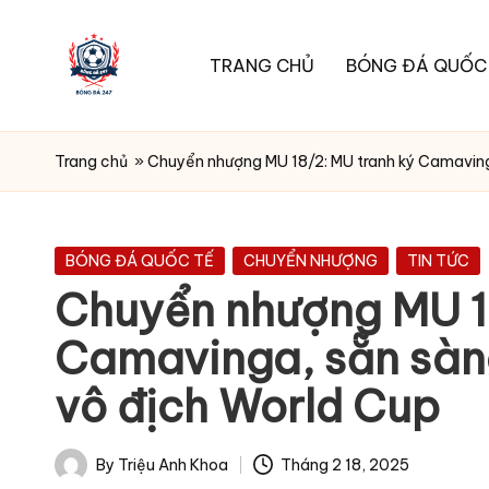
Skip
TRANG CHỦ
BÓNG ĐÁ QUỐC
to
B
content
O
Trang chủ
»
Chuyển nhượng MU 18/2: MU tranh ký Camaving
N
G
D
Posted
BÓNG ĐÁ QUỐC TẾ
CHUYỂN NHƯỢNG
TIN TỨC
in
A
Chuyển nhượng MU 1
2
Camavinga, sẵn sàn
4
vô địch World Cup
7
-
By
Triệu Anh Khoa
Tháng 2 18, 2025
Ti
Posted